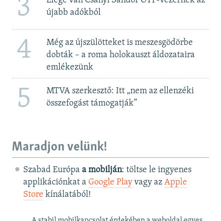
3
Elege van Csányi Sándor OTP-vezérnek az
újabb adókból
4
Még az újszülötteket is meszesgödörbe
dobták – a roma holokauszt áldozataira
emlékezünk
5
MTVA szerkesztő: Itt „nem az ellenzéki
összefogást támogatják”
Maradjon velünk!
Szabad Európa
a mobilján
: töltse le ingyenes
applikációnkat a
Google Play
vagy az
Apple
Store
kínálatából!
A stabil mobilkapcsolat érdekében a weboldal egyes