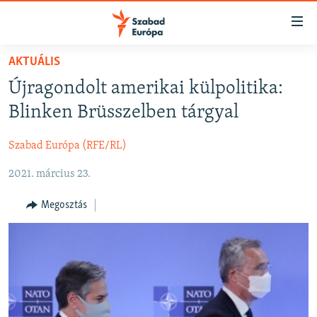
Akadálymentes
mód
Ugrás
AKTUÁLIS
a
NAPIRENDEN
Újragondolt amerikai külpolitika:
fő
AKTUÁLIS
oldalra
Blinken Brüsszelben tárgyal
FELIRATKOZÁS
PODCASTOK
Ugrás
a
Szabad Európa (RFE/RL)
VIDEÓK
tartalomjegyzékre
Spotify
2021. március 23.
ELEMZŐ
Ugrás
a
NER15
Megosztás
Feliratkozás
keresésre
SZABADON
TÁRSADALOM
DEMOKRÁCIA
A PÉNZ NYOMÁBAN