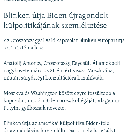
Blinken útja Biden újragondolt
külpolitikájának szemléltetése
Az Oroszországgal való kapcsolat Blinken európai útja
során is téma lesz.
Anatolij Antonov, Oroszország Egyesült Államokbeli
nagykövete március 21-én tért vissza Moszkvába,
miután sürgősségi konzultációra hazahívták.
Moszkva és Washington között egyre feszültebb a
kapcsolat, miután Biden orosz kollégáját, Vlagyimir
Putyint gyilkosnak nevezte.
Blinken útja az amerikai külpolitika Biden-féle
újragondolásának szemléltetése, amely hangsúlyt