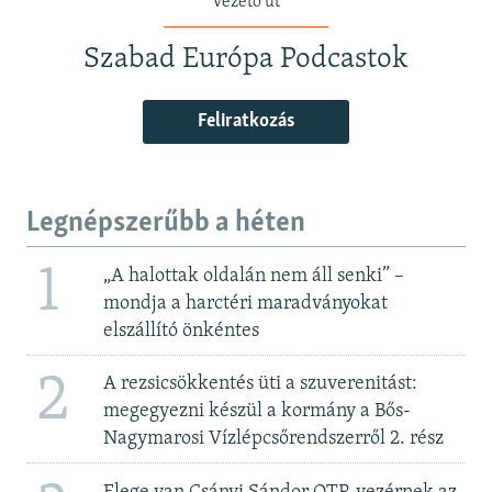
vezető út
Szabad Európa Podcastok
Feliratkozás
Legnépszerűbb a héten
1
„A halottak oldalán nem áll senki” –
mondja a harctéri maradványokat
elszállító önkéntes
2
A rezsicsökkentés üti a szuverenitást:
megegyezni készül a kormány a Bős-
Nagymarosi Vízlépcsőrendszerről 2. rész