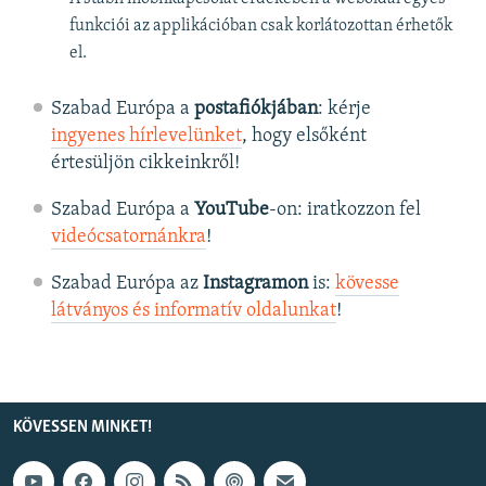
funkciói az applikációban csak korlátozottan érhetők
el.
Szabad Európa a
postafiókjában
: kérje
ingyenes hírlevelünket
, hogy elsőként
értesüljön cikkeinkről!
Szabad Európa a
YouTube
-on: iratkozzon fel
videócsatornánkra
!
Szabad Európa az
Instagramon
is:
kövesse
látványos és informatív oldalunkat
! ​
KÖVESSEN MINKET!