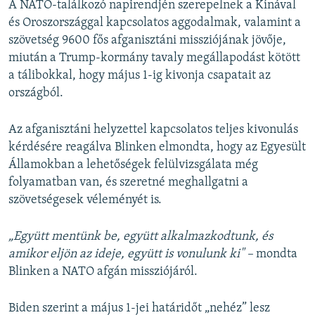
A NATO-találkozó napirendjén szerepelnek a Kínával
és Oroszországgal kapcsolatos aggodalmak, valamint a
szövetség 9600 fős afganisztáni missziójának jövője,
miután a Trump-kormány tavaly megállapodást kötött
a tálibokkal, hogy május 1-ig kivonja csapatait az
országból.
Az afganisztáni helyzettel kapcsolatos teljes kivonulás
kérdésére reagálva Blinken elmondta, hogy az Egyesült
Államokban a lehetőségek felülvizsgálata még
folyamatban van, és szeretné meghallgatni a
szövetségesek véleményét is.
„Együtt mentünk be, együtt alkalmazkodtunk, és
amikor eljön az ideje, együtt is vonulunk ki"
​
–
mondta
Blinken a NATO afgán missziójáról.
Biden szerint a május 1-jei határidőt „nehéz” lesz