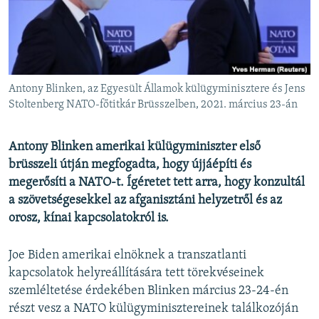
EURÓPAI UNIÓ
VILÁG
KLÍMAVÁLTOZÁS
A MÚLT TANULSÁGAI
Antony Blinken, az Egyesült Államok külügyminisztere és Jens
Stoltenberg NATO-főtitkár Brüsszelben, 2021. március 23-án
KÖVESSEN MINKET!
Antony Blinken amerikai külügyminiszter első
brüsszeli útján megfogadta, hogy újjáépíti és
megerősíti a NATO-t. Ígéretet tett arra, hogy konzultál
Valamennyi RFE/RL weboldal
a szövetségesekkel az afganisztáni helyzetről és az
orosz, kínai kapcsolatokról is.
Joe Biden amerikai elnöknek a transzatlanti
kapcsolatok helyreállítására tett törekvéseinek
szemléltetése érdekében Blinken március 23-24-én
részt vesz a NATO külügyminisztereinek találkozóján