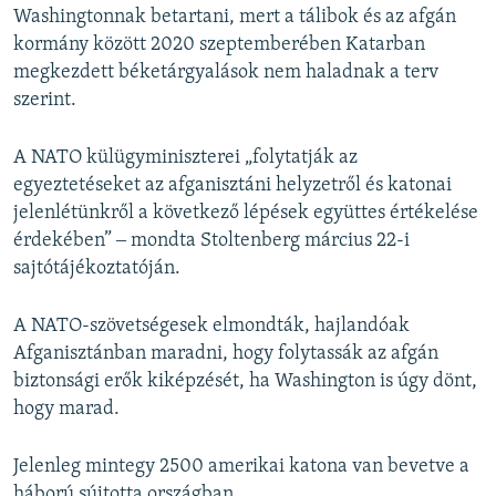
Washingtonnak betartani, mert a tálibok és az afgán
kormány között 2020 szeptemberében Katarban
megkezdett béketárgyalások nem haladnak a terv
szerint.
A NATO külügyminiszterei „folytatják az
egyeztetéseket az afganisztáni helyzetről és katonai
jelenlétünkről a következő lépések együttes értékelése
érdekében” ‒ mondta Stoltenberg március 22-i
sajtótájékoztatóján.
A NATO-szövetségesek elmondták, hajlandóak
Afganisztánban maradni, hogy folytassák az afgán
biztonsági erők kiképzését, ha Washington is úgy dönt,
hogy marad.
Jelenleg mintegy 2500 amerikai katona van bevetve a
háború sújtotta országban.