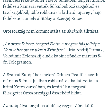
szemcsés fekete-fehér videót vélhetően tengeri drónok
fedélzeti kamerái vették fel különböző szögekből és
távolságokból, több robbanás is látható rajta egy hajó
fedélzetén, amely állítólag a Szergej Kotov.
Oroszország nem kommentálta az ukránok állítását.
„Az orosz Fekete-tengeri Flotta a megszállás jelképe.
Nem lehet ott az ukrán Krímben”
– írta Andrij Jermak,
Volodimir Zelenszkij elnök kabinetfőnöke március 5-
én Telegramon.
A Szabad Európához tartozó Crimea.Realities szerint
március 5-én hajnalban robbanások hallatszottak a
krími Kercs városában, és lezárták a megszállt
félszigetet Oroszországgal összekötő hidat.
Az autópálya forgalma állítólag reggel 7 óra körül