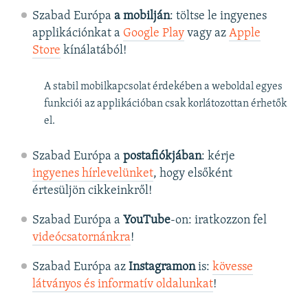
Szabad Európa
a mobilján
: töltse le ingyenes
applikációnkat a
Google Play
vagy az
Apple
Store
kínálatából!
A stabil mobilkapcsolat érdekében a weboldal egyes
funkciói az applikációban csak korlátozottan érhetők
el.
Szabad Európa a
postafiókjában
: kérje
ingyenes hírlevelünket
, hogy elsőként
értesüljön cikkeinkről!
Szabad Európa a
YouTube
-on: iratkozzon fel
videócsatornánkra
!
Szabad Európa az
Instagramon
is:
kövesse
látványos és informatív oldalunkat
! ​