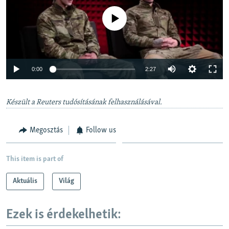
Jelenleg nincs elérhető tartalom
Auto
0:00
2:27
240p
Készült a Reuters tudósításának felhasználásával.
360p
Auto
240p
360p
480p
480p
Megosztás
Follow us
720p
720p
1080p
1080p
This item is part of
Aktuális
Világ
Ezek is érdekelhetik: