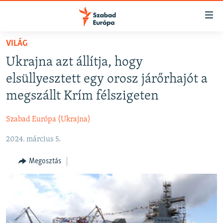
Akadálymentes
mód
Ugrás
VILÁG
a
NAPIRENDEN
Ukrajna azt állítja, hogy
fő
AKTUÁLIS
oldalra
elsüllyesztett egy orosz járőrhajót a
FELIRATKOZÁS
PODCASTOK
Ugrás
megszállt Krím félszigeten
a
VIDEÓK
tartalomjegyzékre
Szabad Európa (Ukrajna)
Spotify
ELEMZŐ
Ugrás
a
2024. március 5.
NER15
Feliratkozás
keresésre
SZABADON
Megosztás
TÁRSADALOM
DEMOKRÁCIA
A PÉNZ NYOMÁBAN