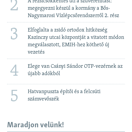
2
A rezsicsökkentés üti a szuverenitást:
megegyezni készül a kormány a Bős-
Nagymarosi Vízlépcsőrendszerről 2. rész
3
Elfoglalta a zsidó ortodox hitközség
Kazinczy utcai központját a vitatott módon
megválasztott, EMIH-hez köthető új
vezetés
4
Elege van Csányi Sándor OTP-vezérnek az
újabb adókból
5
Hatvanpuszta építői és a felcsúti
számvevőszék
Maradjon velünk!