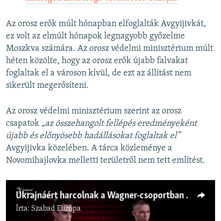
Az orosz erők múlt hónapban elfoglalták Avgyijivkát,
ez volt az elmúlt hónapok legnagyobb győzelme
Moszkva számára. Az orosz védelmi minisztérium múlt
héten közölte, hogy az orosz erők újabb falvakat
foglaltak el a városon kívül, de ezt az állítást nem
sikerült megerősíteni.
Az orosz védelmi minisztérium szerint az orosz
csapatok
„az összehangolt fellépés eredményeként
újabb és előnyösebb hadállásokat foglaltak el”
Avgyijivka közelében. A tárca közleménye a
Novomihajlovka melletti területről nem tett említést.
Ukrajnáért harcolnak a Wagner-csoportban csalódott egykori orosz elítéltek
Írta:
Szabad Európa