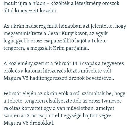
indult újra a hídon – közölték a létesítmény oroszok
által kinevezett kezelői.
Az ukrán hadsereg múlt hónapban azt jelentette, hogy
megsemmisítette a Cezar Kunyikovot, az egyik
legnagyobb orosz csapatszállító hajót a Fekete-
tengeren, a megszállt Krím partjainál.
A közlemény szerint a február 14-i csapás a fegyveres
erők és a katonai hírszerzés közös művelete volt
Magura V5 haditengerészeti drónok bevetésével.
Február elején az ukrán erők arról számoltak be, hogy
a Fekete-tengeren elsüllyesztették az orosz Ivanovec
rakétás korvettet egy olyan műveletben, amelyet
szintén a 13-as csoport elit egysége hajtott végre
Magura V5 drónokkal.