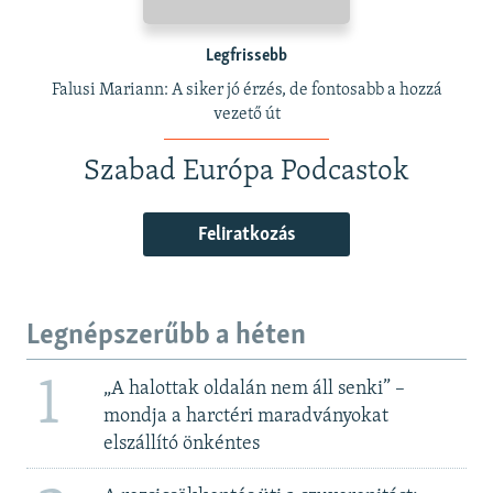
Legfrissebb
Falusi Mariann: A siker jó érzés, de fontosabb a hozzá
vezető út
Szabad Európa Podcastok
Feliratkozás
Legnépszerűbb a héten
1
„A halottak oldalán nem áll senki” –
mondja a harctéri maradványokat
elszállító önkéntes