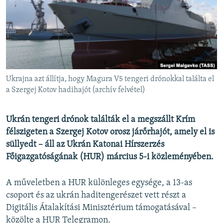
EURÓPAI UNIÓ
VILÁG
KLÍMAVÁLTOZÁS
A MÚLT TANULSÁGAI
Ukrajna azt állítja, hogy Magura V5 tengeri drónokkal találta el
KÖVESSEN MINKET!
a Szergej Kotov hadihajót (archív felvétel)
Ukrán tengeri drónok találták el a megszállt Krím
félszigeten a Szergej Kotov orosz járőrhajót, amely el is
Valamennyi RFE/RL weboldal
süllyedt – áll az Ukrán Katonai Hírszerzés
Főigazgatóságának (HUR) március 5-i közleményében.
A műveletben a HUR különleges egysége, a 13-as
csoport és az ukrán haditengerészet vett részt a
Digitális Átalakítási Minisztérium támogatásával –
közölte a HUR Telegramon.