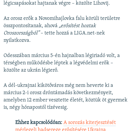
légicsapásokat hajtanak végre – közölte Lihovij.
Az orosz erők a Novomihajlovka falu körüli területre
összpontosítanak, ahová
„erősítést hoztak
Oroszországból”
– tette hozzá a LIGA.net-nek
nyilatkozva.
Odesszában március 5-én hajnalban légiriadó volt, a
térségben működésbe léptek a légvédelmi erők –
közölte az ukrán légierő.
A dél-ukrajnai kikötőváros még nem heverte ki a
március 2-i orosz dróntámadás következményeit,
amelyben 12 ember vesztette életét, köztük öt gyermek
is, négy hónapostól tízévesig.
Ehhez kapcsolódóan:
A sorozás kiterjesztését
mérlegeli hadserege erősítésére Ukrajna