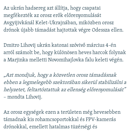
Az ukrán hadsereg azt állítja, hogy csapatai
megfékezték az orosz erők előrenyomulását
Avgyijivkánál Kelet-Ukrajnában, miközben orosz
drónok újabb támadást hajtottak végre Odessza ellen.
Dmitro Lihovij ukrán katonai szóvivő március 4-én
arról számolt be, hogy különösen heves harcok folynak
a Marjinka melletti Novomihajlovka falu keleti végén.
„Azt mondjuk, hogy a közvetlen orosz támadásnak
ebben a legmelegebb szektorában sikerül stabilizálni a
helyzetet, feltartóztattuk az ellenség előrenyomulását”
– mondta Lihovij.
Az orosz egységek ezen a területen még hevesebben
támadnak kis rohamcsoportokkal és FPV-kamerás
drónokkal, emellett hatalmas tüzérségi és