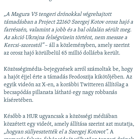
„A Magura V5 tengeri drónokkal végrehajtott
támadásban a Project 22160 Szergej Kotov orosz hajó a
farrészén, valamint a jobb és a bal oldalán sérült meg.
Az akció Ukrajna felségvizein történt, nem messze a
Kercsi-szorostól”
– áll a közleményben, amely szerint
az orosz hajó körülbelül 65 millió dollárba került.
Közösségimédia-bejegyzések arról számoltak be, hogy
a hajót éjjel érte a támadás Feodoszija kikötőjében. Az
egyik videón az X-en, a korábbi Twitteren állítólag a
becsapódás pillanata látható egy nagy robbanás
kíséretében.
Később a HUR ugyancsak a közösségi médiában
közzétett egy videót, amely állítása szerint azt mutatja,
„hogyan süllyesztették el a Szergej Kotovot”.
A