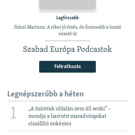
Legfrissebb
Falusi Mariann: A siker jó érzés, de fontosabb a hozzá
vezető út
Szabad Európa Podcastok
Feliratkozás
Legnépszerűbb a héten
1
„A halottak oldalán nem áll senki” –
mondja a harctéri maradványokat
elszállító önkéntes