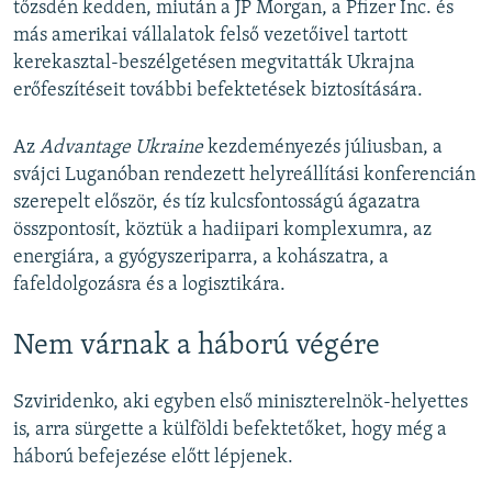
tőzsdén kedden, miután a JP Morgan, a Pfizer Inc. és
más amerikai vállalatok felső vezetőivel tartott
kerekasztal-beszélgetésen megvitatták Ukrajna
erőfeszítéseit további befektetések biztosítására.
Az
Advantage Ukraine
kezdeményezés júliusban, a
svájci Luganóban rendezett helyreállítási konferencián
szerepelt először, és tíz kulcsfontosságú ágazatra
összpontosít, köztük a hadiipari komplexumra, az
energiára, a gyógyszeriparra, a kohászatra, a
fafeldolgozásra és a logisztikára.
Nem várnak a háború végére
Szviridenko, aki egyben első miniszterelnök-helyettes
is, arra sürgette a külföldi befektetőket, hogy még a
háború befejezése előtt lépjenek.