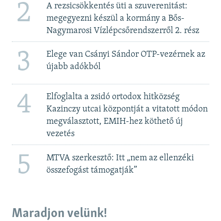
2
A rezsicsökkentés üti a szuverenitást:
megegyezni készül a kormány a Bős-
Nagymarosi Vízlépcsőrendszerről 2. rész
3
Elege van Csányi Sándor OTP-vezérnek az
újabb adókból
4
Elfoglalta a zsidó ortodox hitközség
Kazinczy utcai központját a vitatott módon
megválasztott, EMIH-hez köthető új
vezetés
5
MTVA szerkesztő: Itt „nem az ellenzéki
összefogást támogatják”
Maradjon velünk!