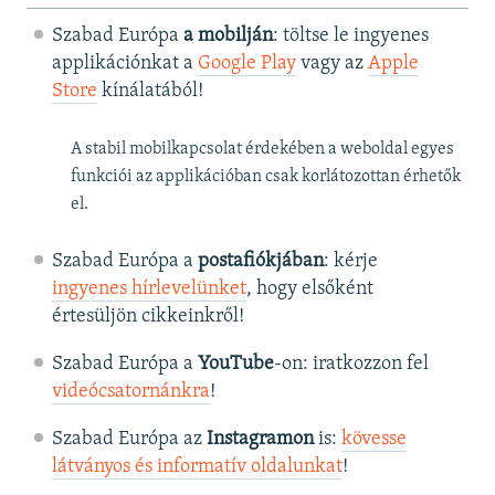
Szabad Európa
a mobilján
: töltse le ingyenes
applikációnkat a
Google Play
vagy az
Apple
Store
kínálatából!
A stabil mobilkapcsolat érdekében a weboldal egyes
funkciói az applikációban csak korlátozottan érhetők
el.
Szabad Európa a
postafiókjában
: kérje
ingyenes hírlevelünket
, hogy elsőként
értesüljön cikkeinkről!
Szabad Európa a
YouTube
-on: iratkozzon fel
videócsatornánkra
!
Szabad Európa az
Instagramon
is:
kövesse
látványos és informatív oldalunkat
! ​