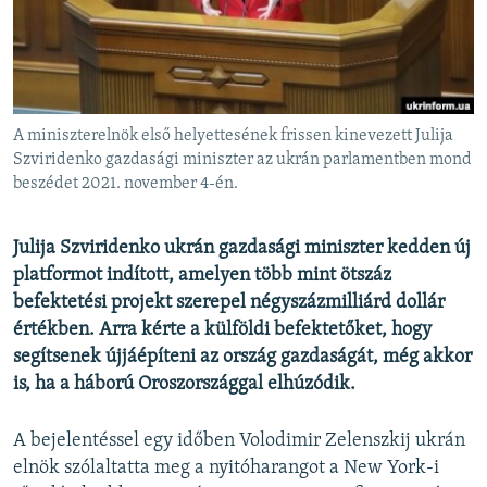
EURÓPAI UNIÓ
VILÁG
KLÍMAVÁLTOZÁS
A MÚLT TANULSÁGAI
A miniszterelnök első helyettesének frissen kinevezett Julija
Szviridenko gazdasági miniszter az ukrán parlamentben mond
beszédet 2021. november 4-én.
KÖVESSEN MINKET!
Julija Szviridenko ukrán gazdasági miniszter kedden új
platformot indított, amelyen több mint ötszáz
Valamennyi RFE/RL weboldal
befektetési projekt szerepel négyszázmilliárd dollár
értékben. Arra kérte a külföldi befektetőket, hogy
segítsenek újjáépíteni az ország gazdaságát, még akkor
is, ha a háború Oroszországgal elhúzódik.
A bejelentéssel egy időben Volodimir Zelenszkij ukrán
elnök szólaltatta meg a nyitóharangot a New York-i