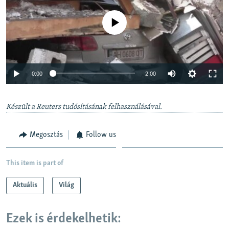
Jelenleg nincs elérhető tartalom
Auto
0:00
2:00
240p
Készült a Reuters tudósításának felhasználásával.
360p
Auto
240p
360p
480p
480p
Megosztás
Follow us
720p
720p
1080p
1080p
This item is part of
Aktuális
Világ
Ezek is érdekelhetik: