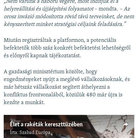
„Nem várunk a háború végére, most indítjuk el a
helyreállítási és újjáépítési folyamatot
– mondta.
– Az
orosz invázió módosította rövid távú terveinket, de nem
kényszerített minket stratégiai céljaink feladására.”
Miután regisztráltak a platformon, a potenciális
befektetők több száz konkrét befektetési lehetőségről
és előnyről kapnak tájékoztatást.
A gazdasági minisztérium közölte, hogy
engedményeket nyújt a meglévő vállalkozásoknak, és
már hétszáz vállalkozást segített áthelyezni a
konfliktus frontvonalából, közülük 480 már újra is
kezdte a munkát.
Élet a rakéták kereszttüzében
Írta:
Szabad Európa