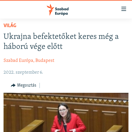
Akadálymentes
mód
Ugrás
VILÁG
a
NAPIRENDEN
Ukrajna befektetőket keres még a
fő
AKTUÁLIS
oldalra
háború vége előtt
FELIRATKOZÁS
PODCASTOK
Ugrás
a
Szabad Európa, Budapest
VIDEÓK
tartalomjegyzékre
Spotify
2022. szeptember 6.
ELEMZŐ
Ugrás
a
NER15
Megosztás
Feliratkozás
keresésre
SZABADON
TÁRSADALOM
DEMOKRÁCIA
A PÉNZ NYOMÁBAN