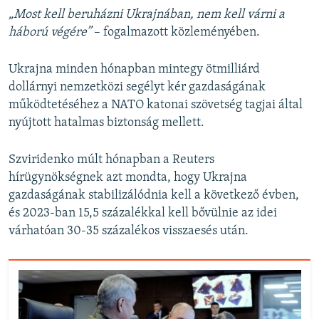
„Most kell beruházni Ukrajnában, nem kell várni a
háború végére”
– fogalmazott közleményében.
Ukrajna minden hónapban mintegy ötmilliárd
dollárnyi nemzetközi segélyt kér gazdaságának
működtetéséhez a NATO katonai szövetség tagjai által
nyújtott hatalmas biztonság mellett.
Szviridenko múlt hónapban a Reuters
hírügynökségnek azt mondta, hogy Ukrajna
gazdaságának stabilizálódnia kell a következő évben,
és 2023-ban 15,5 százalékkal kell bővülnie az idei
várhatóan 30-35 százalékos visszaesés után.