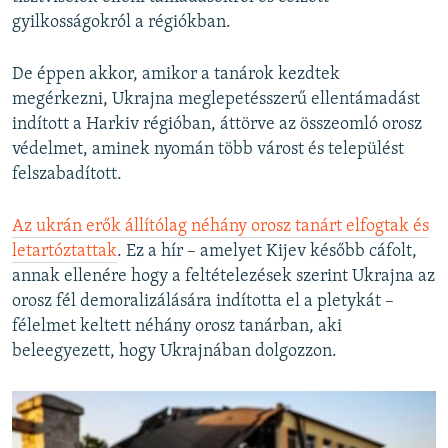
gyilkosságokról a régiókban.
De éppen akkor, amikor a tanárok kezdtek
megérkezni, Ukrajna meglepetésszerű ellentámadást
indított a Harkiv régióban, áttörve az összeomló orosz
védelmet, aminek nyomán több várost és települést
felszabadított.
Az ukrán erők állítólag néhány orosz tanárt elfogtak és
letartóztattak
. Ez a hír – amelyet Kijev később cáfolt,
annak ellenére hogy a feltételezések szerint Ukrajna az
orosz fél demoralizálására indította el a pletykát –
félelmet keltett néhány orosz tanárban, aki
beleegyezett, hogy Ukrajnában dolgozzon.