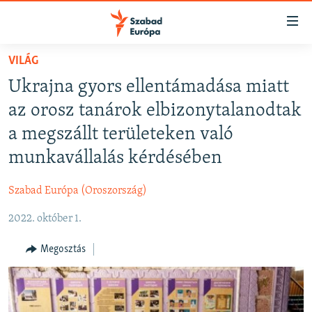
Akadálymentes
mód
Ugrás
VILÁG
a
NAPIRENDEN
Ukrajna gyors ellentámadása miatt
fő
AKTUÁLIS
oldalra
az orosz tanárok elbizonytalanodtak
FELIRATKOZÁS
PODCASTOK
Ugrás
a megszállt területeken való
a
VIDEÓK
munkavállalás kérdésében
tartalomjegyzékre
Spotify
ELEMZŐ
Ugrás
Szabad Európa (Oroszország)
a
NER15
Feliratkozás
keresésre
2022. október 1.
SZABADON
TÁRSADALOM
Megosztás
DEMOKRÁCIA
A PÉNZ NYOMÁBAN