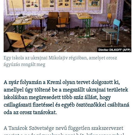
EURÓPAI UNIÓ
VILÁG
KLÍMAVÁLTOZÁS
A MÚLT TANULSÁGAI
KÖVESSEN MINKET!
Egy iskola az ukrajnai Mikolajiv régióban, amelyet orosz
ágyúzás rongált meg
Valamennyi RFE/RL weboldal
A nyár folyamán a Kreml olyan tervet dolgozott ki,
amellyel úgy töltené be a megszállt ukrajnai területek
iskoláiban megüresedett több száz állást, hogy
csillagászati fizetéssel és egyéb ösztönzőkkel csábítaná
oda az orosz tanárokat.
A Tanárok Szövetsége nevű független szakszervezet