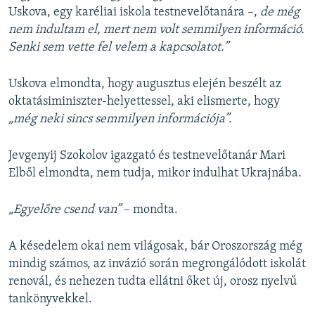
Uskova, egy karéliai iskola testnevelőtanára –,
de még
nem indultam el, mert nem volt semmilyen információ.
Senki sem vette fel velem a kapcsolatot.”
Uskova elmondta, hogy augusztus elején beszélt az
oktatásiminiszter-helyettessel, aki elismerte, hogy
„még neki sincs semmilyen információja”.
Jevgenyij Szokolov igazgató és testnevelőtanár Mari
Elből elmondta, nem tudja, mikor indulhat Ukrajnába.
„Egyelőre csend van”
– mondta.
A késedelem okai nem világosak, bár Oroszország még
mindig számos, az invázió során megrongálódott iskolát
renovál, és nehezen tudta ellátni őket új, orosz nyelvű
tankönyvekkel.