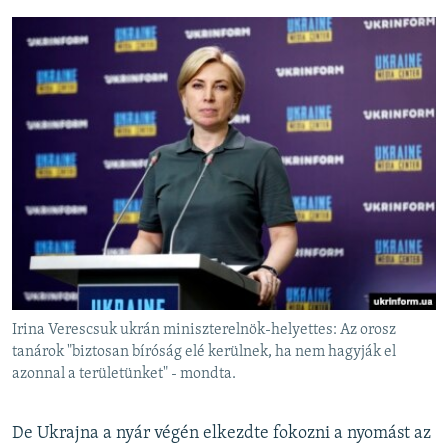
Irina Verescsuk ukrán miniszterelnök-helyettes: Az orosz
tanárok "biztosan bíróság elé kerülnek, ha nem hagyják el
azonnal a területünket" - mondta.
De Ukrajna a nyár végén elkezdte fokozni a nyomást az