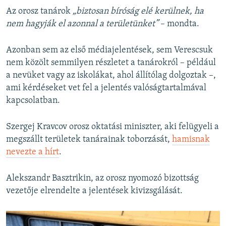
Az orosz tanárok
„biztosan bíróság elé kerülnek, ha
nem hagyják el azonnal a területünket”
– mondta.
Azonban sem az első médiajelentések, sem Verescsuk
nem közölt semmilyen részletet a tanárokról – például
a nevüket vagy az iskolákat, ahol állítólag dolgoztak –,
ami kérdéseket vet fel a jelentés valóságtartalmával
kapcsolatban.
Szergej Kravcov orosz oktatási miniszter, aki felügyeli a
megszállt területek tanárainak toborzását,
hamisnak
nevezte a hírt
.
Alekszandr Basztrikin, az orosz nyomozó bizottság
vezetője elrendelte a jelentések kivizsgálását.