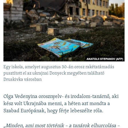
Egy iskola, amelyet augusztus 30-án orosz rakétatámadás
pusztított el az ukrajnai Donyeck megyében található
Druskivka városban
Olga Vedenyina orosznyelv- és irodalom-tanárnő, aki
kész volt Ukrajnába menni, a héten azt mondta a
Szabad Európának, hogy férje lebeszélte róla.
„Minden, ami most történik – a tanárok elhurcolása –