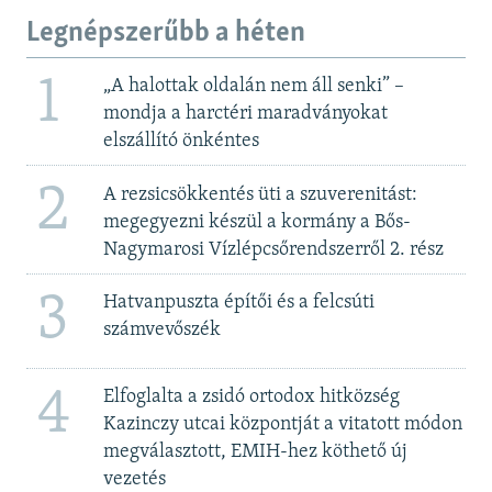
Legnépszerűbb a héten
1
„A halottak oldalán nem áll senki” –
mondja a harctéri maradványokat
elszállító önkéntes
2
A rezsicsökkentés üti a szuverenitást:
megegyezni készül a kormány a Bős-
Nagymarosi Vízlépcsőrendszerről 2. rész
3
Hatvanpuszta építői és a felcsúti
számvevőszék
4
Elfoglalta a zsidó ortodox hitközség
Kazinczy utcai központját a vitatott módon
megválasztott, EMIH-hez köthető új
vezetés