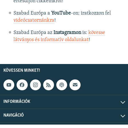
értesüljön cikkeinkről!
Szabad Európa a
YouTube
-on: iratkozzon fel
videócsatornánkra
!
Szabad Európa az
Instagramon
is:
kövesse
látványos és informatív oldalunkat
! ​
KÖVESSEN MINKET!
INFORMÁCIÓK
NAVIGÁCIÓ