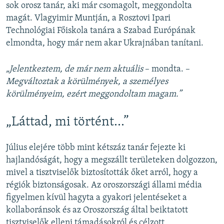
sok orosz tanár, aki már csomagolt, meggondolta
magát. Vlagyimir Muntján, a Rosztovi Ipari
Technológiai Főiskola tanára a Szabad Európának
elmondta, hogy már nem akar Ukrajnában tanítani.
„Jelentkeztem, de már nem aktuális
– mondta. –
Megváltoztak a körülmények, a személyes
körülményeim, ezért meggondoltam magam.”
„Láttad, mi történt…”
Július elejére több mint kétszáz tanár fejezte ki
hajlandóságát, hogy a megszállt területeken dolgozzon,
mivel a tisztviselők biztosították őket arról, hogy a
régiók biztonságosak. Az oroszországi állami média
figyelmen kívül hagyta a gyakori jelentéseket a
kollaboránsok és az Oroszország által beiktatott
tisztviselők elleni támadásokról és célzott