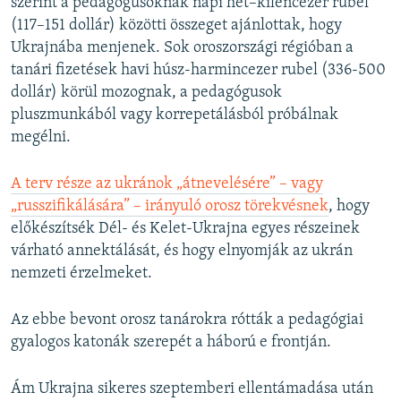
szerint a pedagógusoknak napi hét–kilencezer rubel
(117–151 dollár) közötti összeget ajánlottak, hogy
Ukrajnába menjenek. Sok oroszországi régióban a
tanári fizetések havi húsz-harmincezer rubel (336-500
dollár) körül mozognak, a pedagógusok
pluszmunkából vagy korrepetálásból próbálnak
megélni.
A terv része az ukránok „átnevelésére” – vagy
„russzifikálására” – irányuló orosz törekvésnek
, hogy
előkészítsék Dél- és Kelet-Ukrajna egyes részeinek
várható annektálását, és hogy elnyomják az ukrán
nemzeti érzelmeket.
Az ebbe bevont orosz tanárokra rótták a pedagógiai
gyalogos katonák szerepét a háború e frontján.
Ám Ukrajna sikeres szeptemberi ellentámadása után