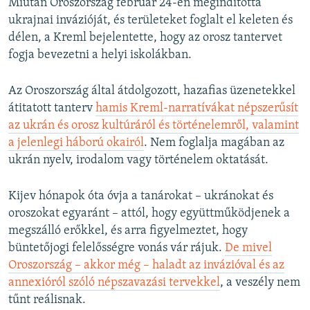
Miután Oroszország február 24-én megindította
ukrajnai invázióját, és területeket foglalt el keleten és
délen, a Kreml bejelentette, hogy az orosz tantervet
fogja bevezetni a helyi iskolákban.
Az Oroszország által átdolgozott, hazafias üzenetekkel
átitatott tanterv
hamis Kreml-narratívákat népszerűsít
az ukrán és orosz kultúráról és történelemről, valamint
a jelenlegi háború okairól
. Nem foglalja magában az
ukrán nyelv, irodalom vagy történelem oktatását.
Kijev hónapok óta óvja a tanárokat – ukránokat és
oroszokat egyaránt – attól, hogy együttműködjenek a
megszálló erőkkel, és arra figyelmeztet, hogy
büntetőjogi felelősségre vonás vár rájuk.
De mivel
Oroszország – akkor még – haladt az invázióval és az
annexióról szóló népszavazási tervekkel
, a veszély nem
tűnt reálisnak.