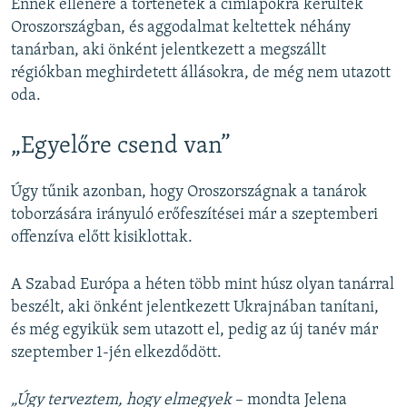
Ennek ellenére a történetek a címlapokra kerültek
Oroszországban, és aggodalmat keltettek néhány
tanárban, aki önként jelentkezett a megszállt
régiókban meghirdetett állásokra, de még nem utazott
oda.
„Egyelőre csend van”
Úgy tűnik azonban, hogy Oroszországnak a tanárok
toborzására irányuló erőfeszítései már a szeptemberi
offenzíva előtt kisiklottak.
A Szabad Európa a héten több mint húsz olyan tanárral
beszélt, aki önként jelentkezett Ukrajnában tanítani,
és még egyikük sem utazott el, pedig az új tanév már
szeptember 1-jén elkezdődött.
„Úgy terveztem, hogy elmegyek
– mondta Jelena