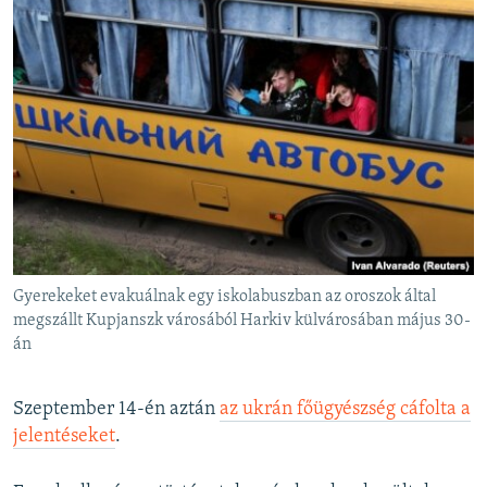
Gyerekeket evakuálnak egy iskolabuszban az oroszok által
megszállt Kupjanszk városából Harkiv külvárosában május 30-
án
Szeptember 14-én aztán
az ukrán főügyészség cáfolta a
jelentéseket
.