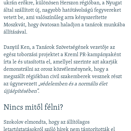
ukrán erőkre, különösen Herszon régióban, a Nyugat
által szállított új, nagyobb hatótávolságú fegyvereket
vetett be, ami valószínűleg arra kényszerítette
Moszkvát, hogy óvatosan haladjon a tanárok munkába
állításával.
Danyiil Ken, a Tanárok Szövetségének vezetője az
egész toborzási projektet a Kreml PR-kampányaként
írta le és utasította el, amellyel szerinte azt akarják
demonstrálni az orosz közvéleménynek, hogy a
megszállt régiókban civil szakemberek vesznek részt
az úgynevezett
„védelemben és a normális élet
újjáépítésében”.
Nincs mitől félni?
Szokolov elmondta, hogy az állítólagos
letartóztatásokról szóló hírek nem tántorították el