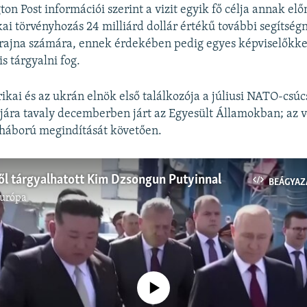
on Post információi szerint a vizit egyik fő célja annak el
ai törvényhozás 24 milliárd dollár értékű további segítségn
rajna számára, ennek érdekében pedig egyes képviselőkke
s tárgyalni fog.
ikai és az ukrán elnök első találkozója a júliusi NATO-csúc
ljára tavaly decemberben járt az Egyesült Államokban; az vo
a háború megindítását követően.
ől tárgyalhatott Kim Dzsongun Putyinnal
BEÁGYAZ
Európa
Jelenleg nincs elérhető tartalom