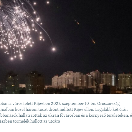
bban a város felett Kijevben 2023. szeptember 10-én. Oroszország
jnalban közel három tucat drónt indított Kijev ellen. Legalább két órán
obbanások hallatszottak az ukrán fővárosban és a környező területeken, é
észben törmelék hullott az utcára