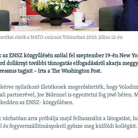
merikai elnök a NATO-csúcson Vilniusban 2023. július 12-én
 az ENSZ közgyűlésén szólal fel szeptember 19-én New Yor
árd dollárnyi további támogatás elfogadásáról akarja meggy
esszus tagjait – írta a The Washington Post.
kérve nyilatkozó illetékesek megerősítették, hogy Volodim
ali partnerével, Joe Bidennel is egyeztetni fog jövő héten.
ni kedden az ENSZ- közgyűlésen.
 várhatóan arra próbálja majd felhasználni a látogatást, h
 és fegyverszállítmányokról győzze meg külföldi kollégáit.