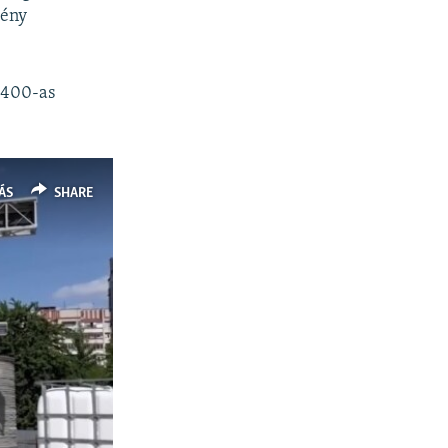
mény
z–400-as
ÁS
SHARE