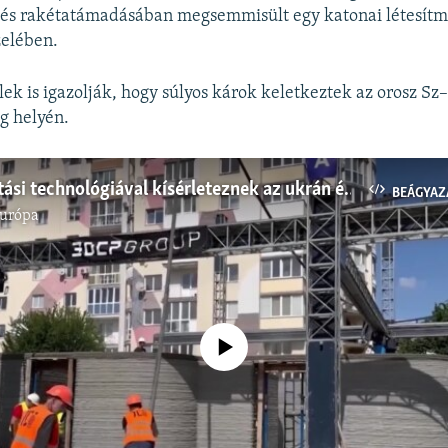
- és rakétatámadásában megsemmisült egy katonai létesít
zelében.
ek is igazolják, hogy súlyos károk keletkeztek az orosz S
g helyén.
3D-nyomtatási technológiával kísérleteznek az ukrán építőmérnökök
BEÁGYAZ
Európa
Jelenleg nincs elérhető tartalom