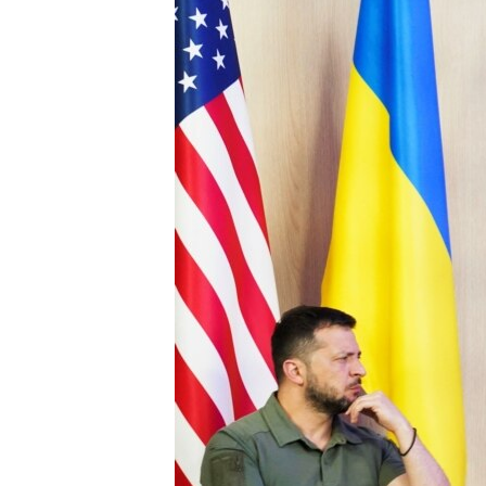
EURÓPAI UNIÓ
VILÁG
KLÍMAVÁLTOZÁS
A MÚLT TANULSÁGAI