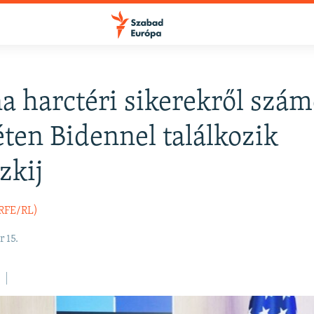
a harctéri sikerekről számo
FELIRATKOZÁS
éten Bidennel találkozik
zkij
Apple Podcasts
(RFE/RL)
Spotify
 15.
Feliratkozás