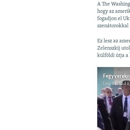
A The Washingt
hogy az amerik
fogadjon el Uk
szenátorokkal i
Ez lesz az amer
Zelenszkij uto
külföldi útja 
Fegyverekr
Írta:
Szabad 