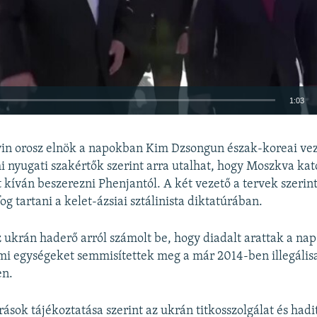
1:03
BEÁGYAZÁS
yin orosz elnök a napokban Kim Dzsongun észak-koreai vez
mi nyugati szakértők szerint arra utalhat, hogy Moszkva kat
t kíván beszerezni Phenjantól. A két vezető a tervek szeri
g tartani a kelet-ázsiai sztálinista diktatúrában.
Auto
240p
360p
480p
 ukrán haderő arról számolt be, hogy diadalt arattak a na
720p
1080p
mi egységeket semmisítettek meg a már 2014-ben illegálisa
en.
rások tájékoztatása szerint az ukrán titkosszolgálat és had