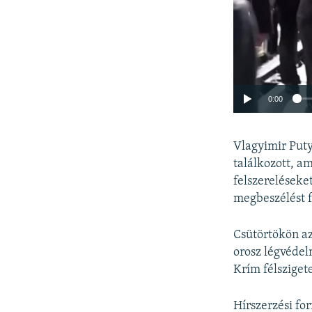
0:00
Vlagyimir Put
találkozott, a
felszereléseke
megbeszélést fo
Csütörtökön az
orosz légvédel
Krím félsziget
Hírszerzési for