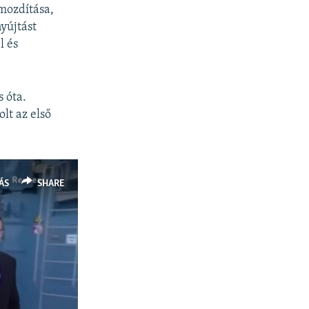
őmozdítása,
yújtást
l és
s óta.
lt az első
ÁS
SHARE