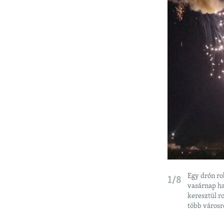
Egy drón ro
1/8
vasárnap ha
keresztül r
több városr