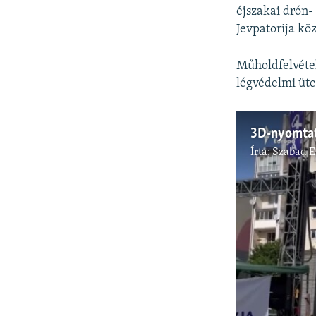
éjszakai drón
Jevpatorija kö
Műholdfelvétel
légvédelmi üte
Írta:
Szabad 