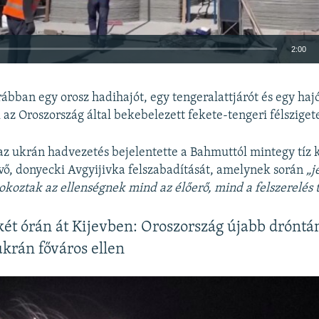
2:00
BEÁGYAZÁS
ábban egy orosz hadihajót, egy tengeralattjárót és egy haj
 az Oroszország által bekebelezett fekete-tengeri félsziget
az ukrán hadvezetés bejelentette a Bahmuttól mintegy tíz 
vő, donyecki Avgyijivka felszabadítását, amelynek során
„j
Auto
240p
360p
480p
okoztak az ellenségnek mind az élőerő, mind a felszerelés 
720p
1080p
két órán át Kijevben: Oroszország újabb drónt
ukrán főváros ellen