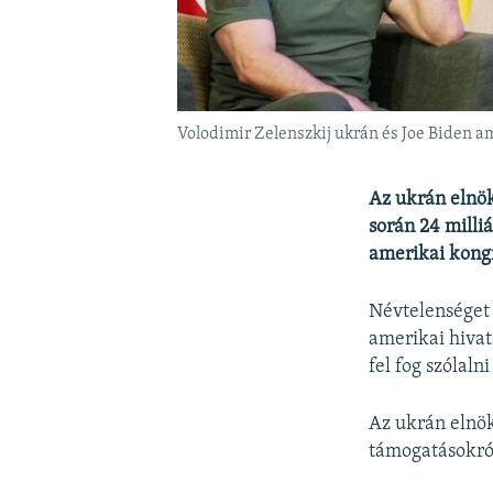
Volodimir Zelenszkij ukrán és Joe Biden a
Az ukrán elnök
során 24 milli
amerikai kongr
Névtelenséget 
amerikai hivat
fel fog szólal
Az ukrán elnök
támogatásokról