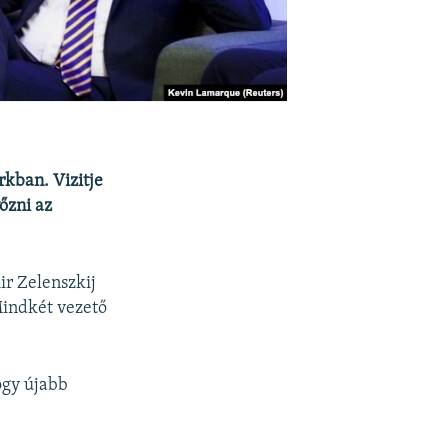
kban. Vizitje
őzni az
ir Zelenszkij
 Mindkét vezető
ogy újabb