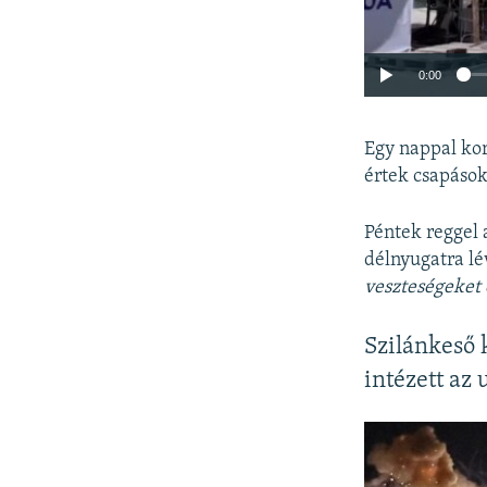
0:00
Egy nappal kor
értek csapások
Péntek reggel 
délnyugatra lé
veszteségeket 
Szilánkeső 
intézett az 