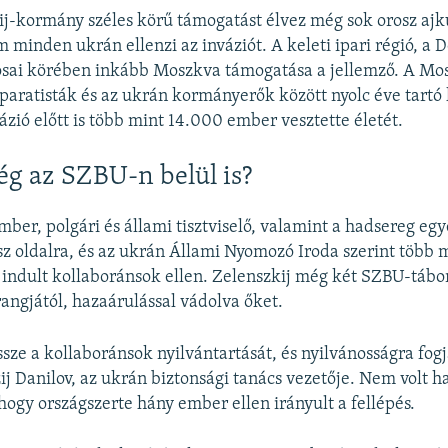
ij-kormány széles körű támogatást élvez még sok orosz aj
m minden ukrán ellenzi az inváziót. A keleti ipari régió, a
osai körében inkább Moszkva támogatása a jellemző. A Mos
paratisták és az ukrán kormányerők között nyolc éve tartó
ázió előtt is több mint 14.000 ember vesztette életét.
g az SZBU-n belül is?
er, polgári és állami tisztviselő, valamint a hadsereg egye
osz oldalra, és az ukrán Állami Nyomozó Iroda szerint több 
 indult kollaboránsok ellen. Zelenszkij még két SZBU-tábo
rangjától, hazaárulással vádolva őket.
ssze a kollaboránsok nyilvántartását, és nyilvánosságra fog
j Danilov, az ukrán biztonsági tanács vezetője. Nem volt h
gy országszerte hány ember ellen irányult a fellépés.