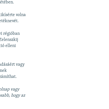
létében.
kikísérte volna
etéknevét.
vi régióban
Zelenszkij
ió elleni
adásáért vagy
inek
zámíthat.
holnap vagy
osabb, hogy az