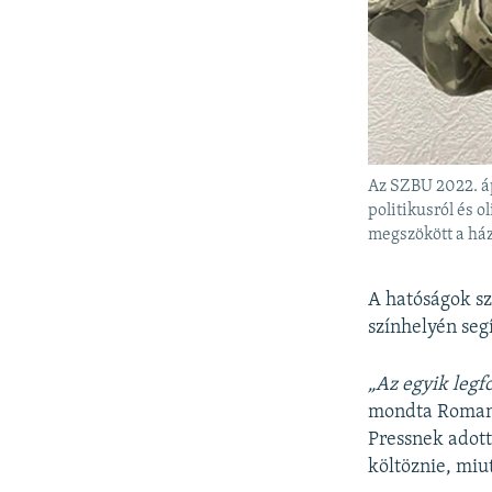
Az SZBU 2022. áp
politikusról és o
megszökött a ház
A hatóságok sz
színhelyén seg
„Az egyik legf
mondta Roman 
Pressnek adott
költöznie, miu