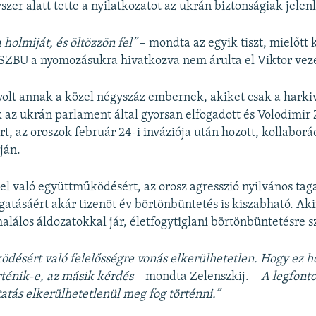
szer alatt tette a nyilatkozatot az ukrán biztonságiak jelen
 holmiját, és öltözzön fel”
– mondta az egyik tiszt, mielőtt 
 SZBU a nyomozásukra hivatkozva nem árulta el Viktor vez
 volt annak a közel négyszáz embernek, akiket csak a harki
k az ukrán parlament által gyorsan elfogadott és Volodimir 
írt, az oroszok február 24-i inváziója után hozott, kollaborác
ján.
el való együttműködésért, az orosz agresszió nyilvános tag
tásáért akár tizenöt év börtönbüntetés is kiszabható. Ak
alálos áldozatokkal jár, életfogytiglani börtönbüntetésre s
désért való felelősségre vonás elkerülhetetlen. Hogy ez 
ténik-e, az másik kérdés
– mondta Zelenszkij. –
A legfont
tatás elkerülhetetlenül meg fog történni.”