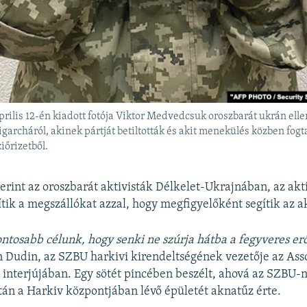
rilis 12-én kiadott fotója Viktor Medvedcsuk oroszbarát ukrán elle
ligarcháról, akinek pártját betiltották és akit menekülés közben fogt
iőrizetből.
erint az oroszbarát aktivisták Délkelet-Ukrajnában, az akt
ítik a megszállókat azzal, hogy megfigyelőként segítik az a
ontosabb célunk, hogy senki ne szúrja hátba a fegyveres er
Dudin, az SZBU harkivi kirendeltségének vezetője az Ass
 interjújában. Egy sötét pincében beszélt, ahová az SZBU-n
tán a Harkiv központjában lévő épületét aknatűz érte.