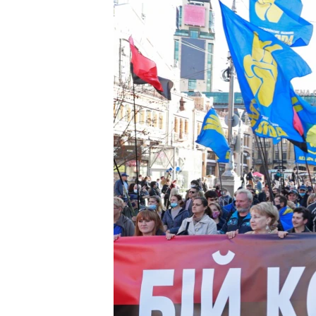
EURÓPAI UNIÓ
VILÁG
KLÍMAVÁLTOZÁS
A MÚLT TANULSÁGAI