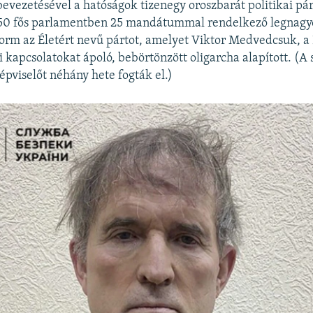
bevezetésével a hatóságok tizenegy oroszbarát politikai párt
450 fős parlamentben 25 mandátummal rendelkező legnagy
form az Életért nevű pártot, amelyet Viktor Medvedcsuk, a
i kapcsolatokat ápoló, bebörtönzött oligarcha alapított. (A
viselőt néhány hete fogták el.)