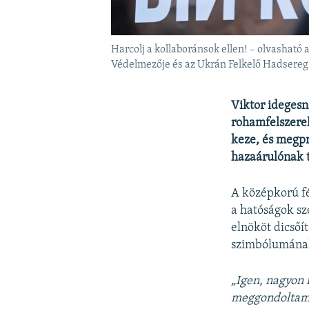
Harcolj a kollaboránsok ellen! – olvasható
Védelmezője és az Ukrán Felkelő Hadsereg 
Viktor idegesn
rohamfelszere
keze, és megpr
hazaárulónak t
A középkorú fé
a hatóságok sz
elnököt dicsőít
szimbólumának
„Igen, nagyon 
meggondolta