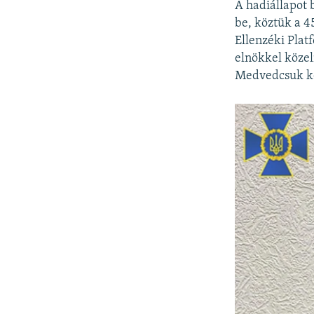
A hadiállapot 
be, köztük a 
Ellenzéki Plat
elnökkel közel
Medvedcsuk kép