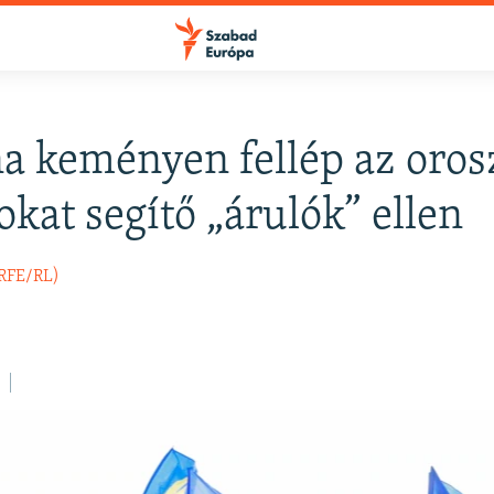
a keményen fellép az oros
okat segítő „árulók” ellen
(RFE/RL)