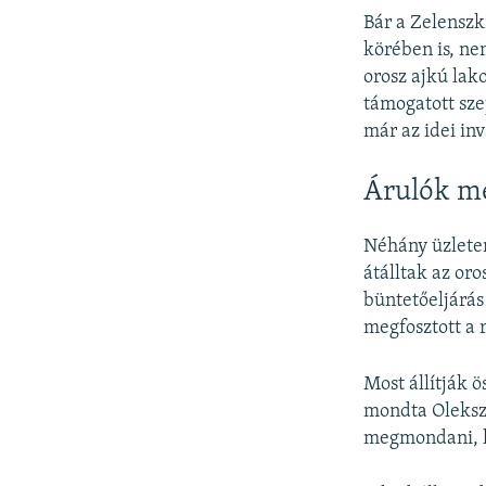
Bár a Zelenszk
körében is, ne
orosz ajkú lak
támogatott sze
már az idei inv
Árulók mé
Néhány üzletemb
átálltak az or
büntetőeljárás
megfosztott a 
Most állítják ö
mondta Olekszi
megmondani, ho