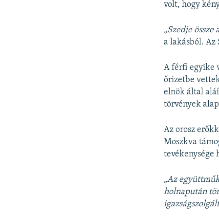
volt, hogy kény
„Szedje össze a
a lakásból. Az
A férfi egyike
őrizetbe vette
elnök által alá
törvények alap
Az orosz erőkk
Moszkva támoga
tevékenysége h
„Az együttműkö
holnapután tör
igazságszolgál