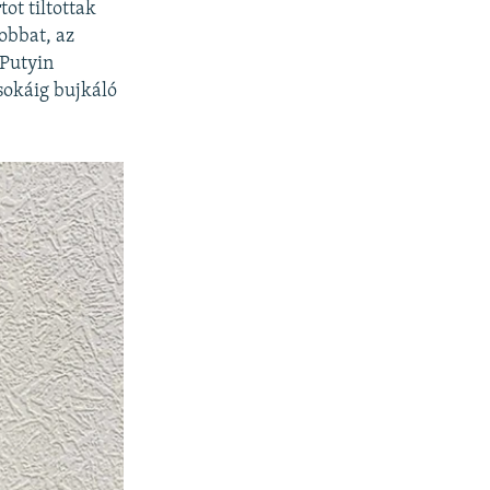
ot tiltottak
obbat, az
 Putyin
 sokáig bujkáló