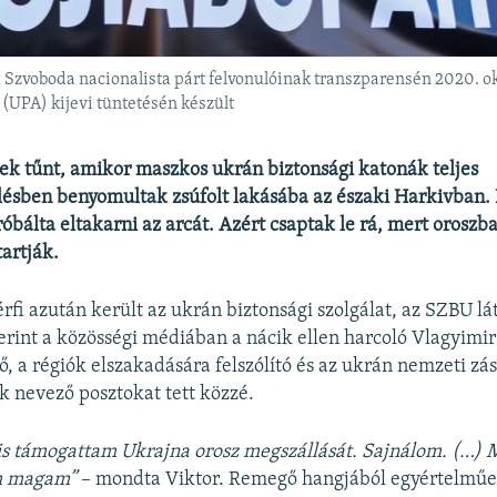
 a Szvoboda nacionalista párt felvonulóinak transzparensén 2020. ok
(UPA) kijevi tüntetésén készült
ek tűnt, amikor maszkos ukrán biztonsági katonák teljes
lésben benyomultak zsúfolt lakásába az északi Harkivban.
óbálta eltakarni az arcát. Azért csaptak le rá, mert oroszb
artják.
rfi azután került az ukrán biztonsági szolgálat, az SZBU l
erint a közösségi médiában a nácik ellen harcoló Vlagyimir
ő, a régiók elszakadására felszólító és az ukrán nemzeti zás
 nevező posztokat tett közzé.
is támogattam Ukrajna orosz megszállását. Sajnálom. (…) 
m magam”
– mondta Viktor. Remegő hangjából egyértelműe