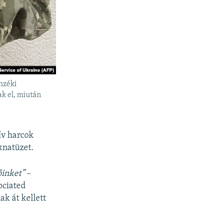
nzéki
ak el, miután
ív harcok
knatüzet.
őinket”
–
ociated
ak át kellett