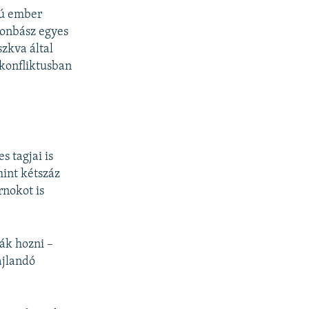
kú ember
 Donbász egyes
zkva által
 konfliktusban
s tagjai is
mint kétszáz
rnokot is
ják hozni –
ajlandó