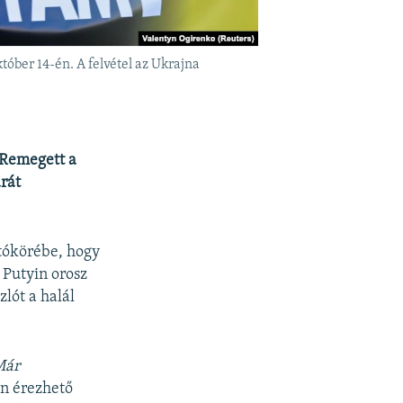
tóber 14-én. A felvétel az Ukrajna
 Remegett a
arát
átókörébe, hogy
 Putyin orosz
zlót a halál
Már
n érezhető