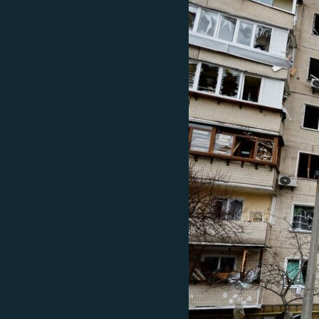
EURÓPAI UNIÓ
VILÁG
KLÍMAVÁLTOZÁS
A MÚLT TANULSÁGAI