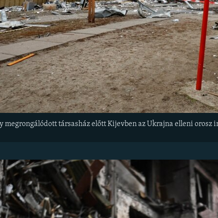
gy megrongálódott társasház előtt Kijevben az Ukrajna elleni orosz