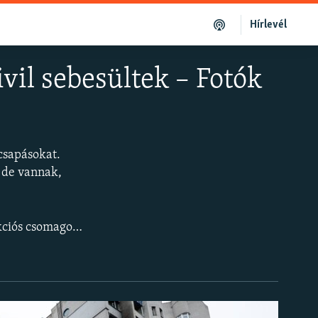
Hírlevél
ivil sebesültek – Fotók
acsapásokat.
 de vannak,
ott meg. Folyamatosan frissülő cikkünket