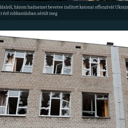
dalról, három hadnemet bevetve indított katonai offenzívát Ukrajna 
t érő robbantásban sérült meg