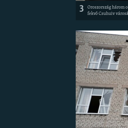
3
Oroszország három ol
fekvő Csuhuiv városá