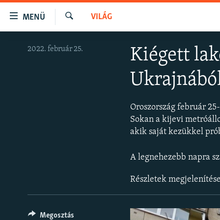
Akadálymentes
VILÁG
MENÜ
mód
Keresés
Ugrás
NAPIRENDEN
2022. február 25.
Kiégett la
a
AKTUÁLIS
fő
Ukrajnábó
oldalra
PODCASTOK
Ugrás
VIDEÓK
a
Oroszország február 25-é
tartalomjegyzékre
ELEMZŐ
Sokan a kijevi metróál
Ugrás
akik saját kezükkel pró
NER15
a
keresésre
SZABADON
A legnehezebb napra s
TÁRSADALOM
Részletek megjelenítés
DEMOKRÁCIA
A PÉNZ NYOMÁBAN
Megosztás