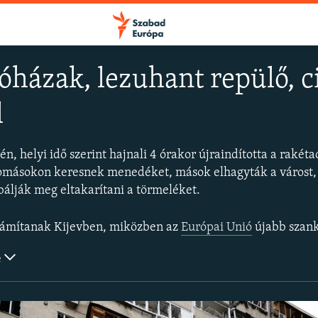
kóházak, lezuhant repülő, c
l
FELIRATKOZÁS
n, helyi idő szerint hajnali 4 órakor újraindította a rakét
Apple Podcasts
lomásokon keresnek menedéket, mások elhagyták a várost,
bálják meg eltakarítani a törmeléket.
Spotify
zámítanak Kijevben, miközben az
Európai Unió
újabb szankciós csomagokról állapod
Feliratkozás
e