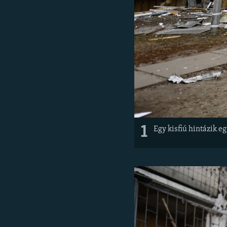
1
Egy kisfiú hintázik e