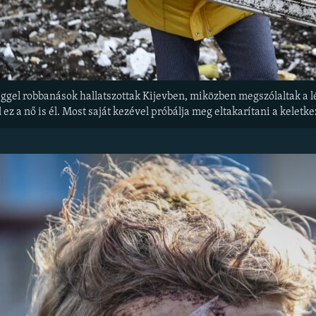
ggel robbanások hallatszottak Kijevben, miközben megszólaltak a lé
 ez a nő is él. Most saját kezével próbálja meg eltakarítani a keletk