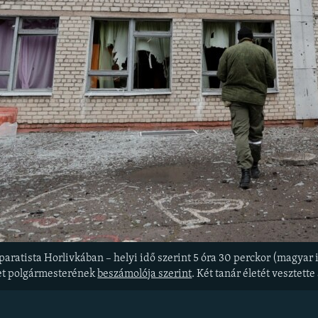
aratista Horlivkában – helyi idő szerint 5 óra 30 perckor (magyar i
let polgármesterének
beszámolója szerint
. Két tanár életét vesztett