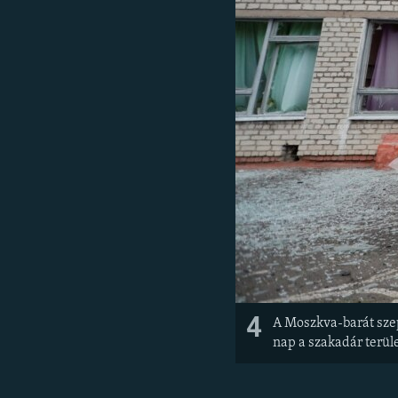
4
A Moszkva-barát szep
nap a szakadár terü