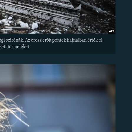
gi szirénák. Az orosz erők péntek hajnalban érték el
ezett törmeléket