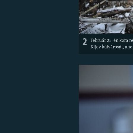
2
Február 25-én kora re
Kijev külvárosát, ahol