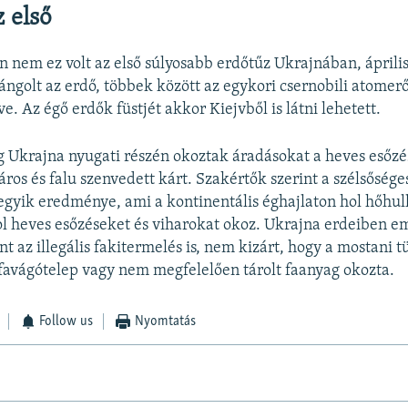
 első
 nem ez volt az első súlyosabb erdőtűz Ukrajnában, áprili
lángolt az erdő, többek között az egykori csernobili atome
ve. Az égő erdők füstjét akkor Kiejvből is látni lehetett.
g Ukrajna nyugati részén okoztak áradásokat a heves esőzé
ros és falu szenvedett kárt. Szakértők szerint a szélsőséges
egyik eredménye, ami a kontinentális éghajlaton hol hőhu
ol heves esőzéseket és viharokat okoz. Ukrajna erdeiben em
t az illegális fakitermelés is, nem kizárt, hogy a mostani tü
 favágótelep vagy nem megfelelően tárolt faanyag okozta.
Follow us
Nyomtatás