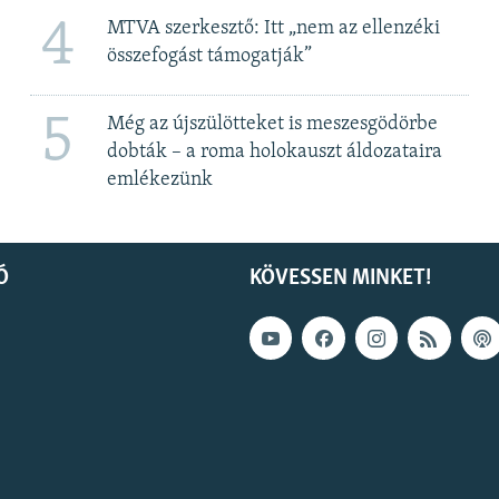
4
MTVA szerkesztő: Itt „nem az ellenzéki
összefogást támogatják”
5
Még az újszülötteket is meszesgödörbe
dobták – a roma holokauszt áldozataira
emlékezünk
Ó
KÖVESSEN MINKET!