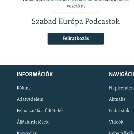
vezető út
Szabad Európa Podcastok
Feliratkozás
INFORMÁCIÓK
NAVIGÁCI
Rólunk
Napirenden
Adatvédelem
Aktuális
Felhasználási feltételek
Podcastok
Álláshirdetések
Videók
KÖVESSEN MINKET!
Kapcsolat
Infografikák