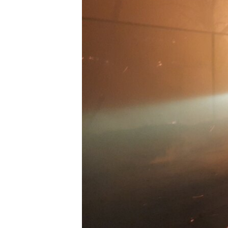
EURÓPAI UNIÓ
VILÁG
KLÍMAVÁLTOZÁS
A MÚLT TANULSÁGAI