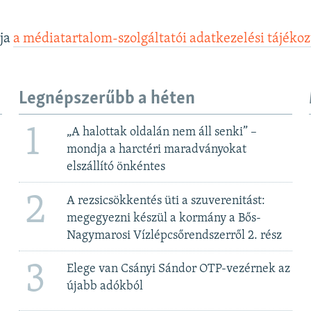
lja
a médiatartalom-szolgáltatói adatkezelési tájéko
Legnépszerűbb a héten
1
„A halottak oldalán nem áll senki” –
mondja a harctéri maradványokat
elszállító önkéntes
2
A rezsicsökkentés üti a szuverenitást:
megegyezni készül a kormány a Bős-
Nagymarosi Vízlépcsőrendszerről 2. rész
3
Elege van Csányi Sándor OTP-vezérnek az
újabb adókból