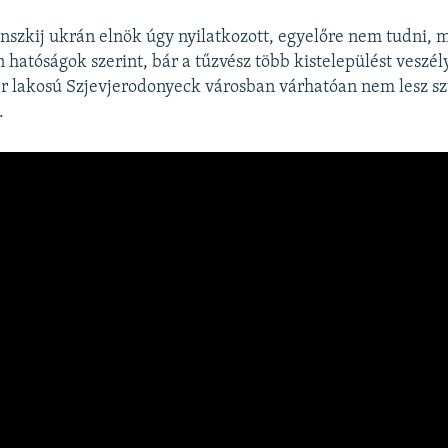
nszkij ukrán elnök úgy nyilatkozott, egyelőre nem tudni, m
 hatóságok szerint, bár a tűzvész több kistelepülést veszél
er lakosú Szjevjerodonyeck városban várhatóan nem lesz s
.