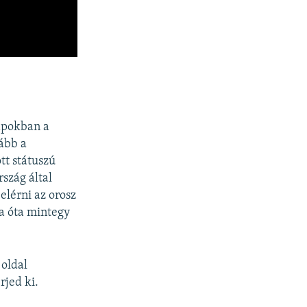
napokban a
vább a
tt státuszú
szág által
elérni az orosz
sa óta mintegy
 oldal
rjed ki.