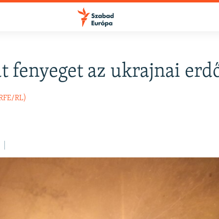
ut fenyeget az ukrajnai erd
FELIRATKOZÁS
(RFE/RL)
Apple Podcasts
Spotify
Feliratkozás