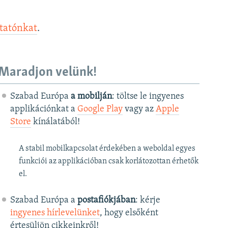
ztatónkat
.
Maradjon velünk!
Szabad Európa
a mobilján
: töltse le ingyenes
applikációnkat a
Google Play
vagy az
Apple
Store
kínálatából!
A stabil mobilkapcsolat érdekében a weboldal egyes
funkciói az applikációban csak korlátozottan érhetők
el.
Szabad Európa a
postafiókjában
: kérje
ingyenes hírlevelünket
, hogy elsőként
értesüljön cikkeinkről!