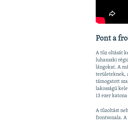
Pont a fro
A tűz oltását 
luhanszki régi
lángokat. A má
területeknek, 
támogatott sza
lakosságú kele
13 ezer katona 
A tűzoltást neh
frontvonala. A 