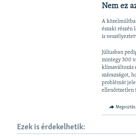
Nem ez az
A közelmúltban
északi részén 
is veszélyeztet
Júliusban pedi
mintegy 300 vá
klímaváltozás 
szárazságot, h
problémát jelen
ellenőrizetlen
Megosztás
Ezek is érdekelhetik: