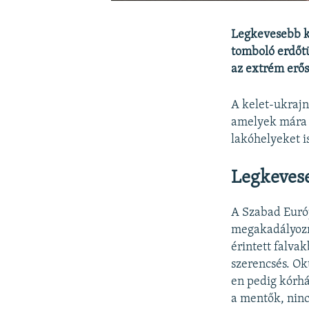
​​​​​​​Legkeves
tomboló erdőtüz
az extrém erős 
A kelet-ukrajn
amelyek mára m
lakóhelyeket is
Legkeves
A Szabad Eur
megakadályozni
érintett falva
szerencsés. Ok
en pedig kórhá
a mentők, ninc