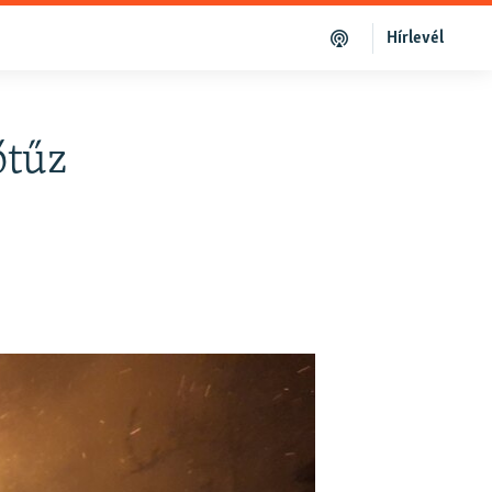
Hírlevél
őtűz