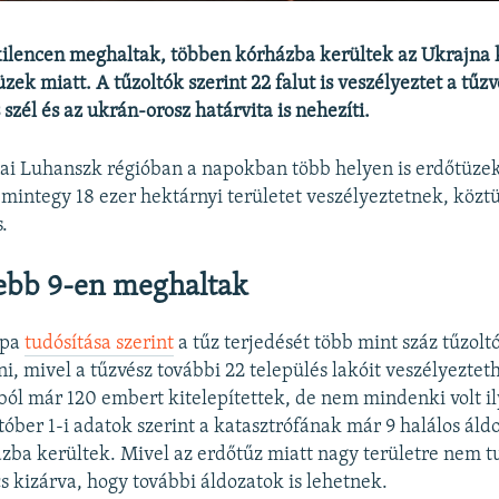
ebb kilencen meghaltak, többen kórházba kerültek az Ukrajna 
ek miatt. A tűzoltók szerint 22 falut is veszélyeztet a tűzvé
szél és az ukrán-orosz határvita is nehezíti.
ai Luhanszk régióban a napokban több helyen is erdőtüzek
integy 18 ezer hektárnyi területet veszélyeztetnek, közt
.
ebb 9-en meghaltak
ópa
tudósítása szerint
a tűz terjedését több mint száz tűzolt
, mivel a tűzvész további 22 település lakóit veszélyezteth
kból már 120 embert kitelepítettek, de nem mindenki volt i
tóber 1-i adatok szerint a katasztrófának már 9 halálos áld
zba kerültek. Mivel az erdőtűz miatt nagy területre nem t
s kizárva, hogy további áldozatok is lehetnek.