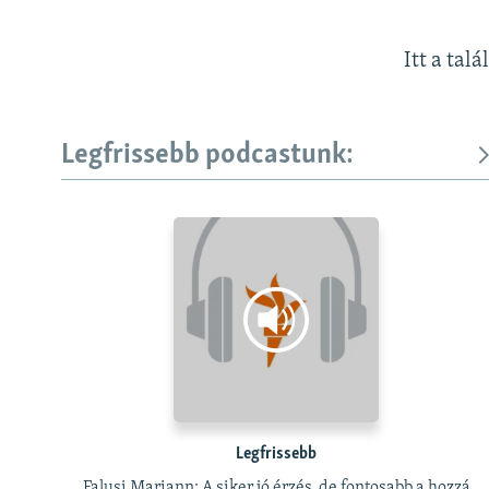
Itt a talá
Legfrissebb podcastunk:
Legfrissebb
Falusi Mariann: A siker jó érzés, de fontosabb a hozzá