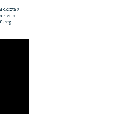
i okozta a
yeztet, a
zükség