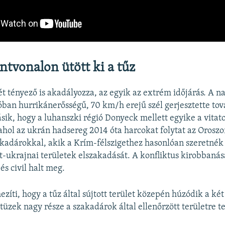
ntvonalon ütött ki a tűz
két tényező is akadályozza, az egyik az extrém időjárás. A 
óban hurrikánerősségű, 70 km/h erejű szél gerjesztette to
sik, hogy a luhanszki régió Donyeck mellett egyike a vitato
ahol az ukrán hadsereg 2014 óta harcokat folytat az Oroszor
kadárokkal, akik a Krím-félszigethez hasonlóan szeretnék 
t-ukrajnai területek elszakadását. A konfliktus kirobbaná
és civil halt meg.
ezíti, hogy a tűz által sújtott terület közepén húzódik a két
tüzek nagy része a szakadárok által ellenőrzött területre te