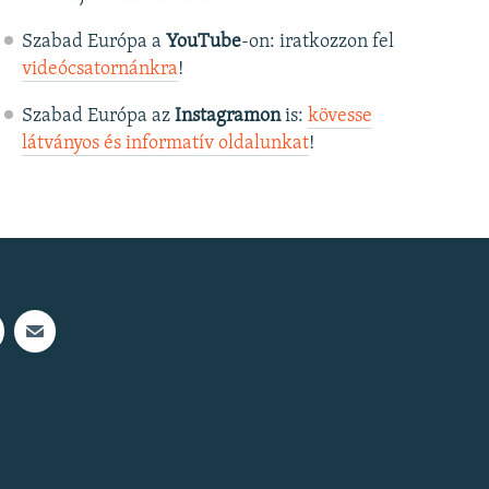
Szabad Európa a
YouTube
-on: iratkozzon fel
videócsatornánkra
!
Szabad Európa az
Instagramon
is:
kövesse
látványos és informatív oldalunkat
! ​