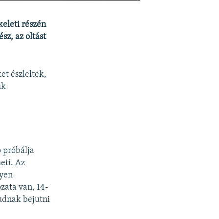
keleti részén
sz, az oltást
et észleltek,
ük
ó próbálja
eti. Az
lyen
ozata van, 14-
udnak bejutni