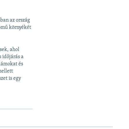
sban az ország
rőmű környékét
sek, ahol
 időjárás a
llámokat és
ellett
zet is egy