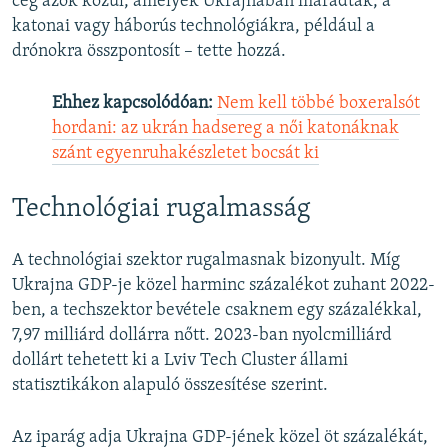
cég azok közül, amelyek Ukrajnában maradtak, a
katonai vagy háborús technológiákra, például a
drónokra összpontosít – tette hozzá.
Ehhez kapcsolódóan:
Nem kell többé boxeralsót
hordani: az ukrán hadsereg a női katonáknak
szánt egyenruhakészletet bocsát ki
Technológiai rugalmasság
A technológiai szektor rugalmasnak bizonyult. Míg
Ukrajna GDP-je közel harminc százalékot zuhant 2022-
ben, a techszektor bevétele csaknem egy százalékkal,
7,97 milliárd dollárra nőtt. 2023-ban nyolcmilliárd
dollárt tehetett ki a Lviv Tech Cluster állami
statisztikákon alapuló összesítése szerint.
Az iparág adja Ukrajna GDP-jének közel öt százalékát,