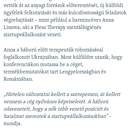
vették át az anyagi források előteremtését, új külföldi
ügyfelek felkutatását és más kulcsfontosságú feladatok
végrehajtását – mint például a harmincéves Anna
Liszova, aki a Pleso Therapy mentálhigiénés
startupvállalkozást vezeti.
Anna a háború előtt terapeuták toborzásával
foglalkozott Ukrajnában. Most külföldre utazik, hogy
konferenciákon mutassa be a céget,
termékbemutatókat tart Lengyelországban és
Romániában.
„Hirtelen változtatni kellett a szerepemen, át kellett
vennem a cég nyilvános képviseletét. A háború
odavezetett, hogy a nők több vezető pozíciót és
hatalmat szereztek a startupvállalkozásokban”
–
mondja.