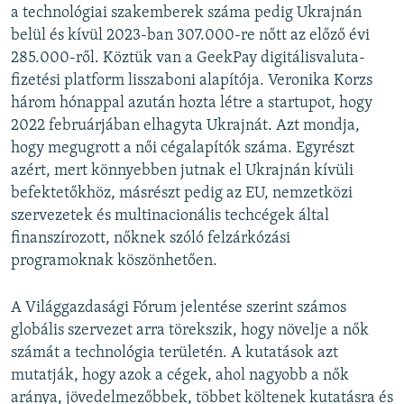
a technológiai szakemberek száma pedig Ukrajnán
belül és kívül 2023-ban 307.000-re nőtt az előző évi
285.000-ről. Köztük van a GeekPay digitálisvaluta-
fizetési platform lisszaboni alapítója. Veronika Korzs
három hónappal azután hozta létre a startupot, hogy
2022 februárjában elhagyta Ukrajnát. Azt mondja,
hogy megugrott a női cégalapítók száma. Egyrészt
azért, mert könnyebben jutnak el Ukrajnán kívüli
befektetőkhöz, másrészt pedig az EU, nemzetközi
szervezetek és multinacionális techcégek által
finanszírozott, nőknek szóló felzárkózási
programoknak köszönhetően.
A Világgazdasági Fórum jelentése szerint számos
globális szervezet arra törekszik, hogy növelje a nők
számát a technológia területén. A kutatások azt
mutatják, hogy azok a cégek, ahol nagyobb a nők
aránya, jövedelmezőbbek, többet költenek kutatásra és