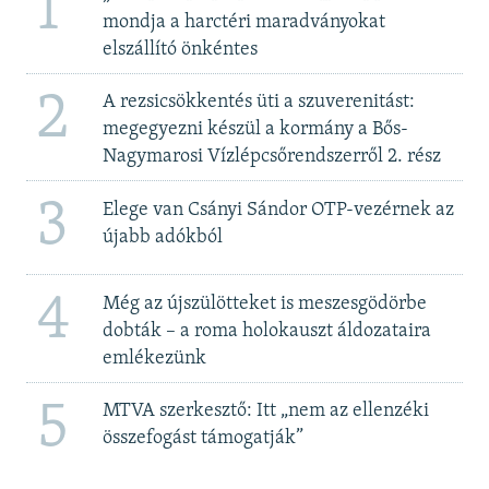
1
mondja a harctéri maradványokat
elszállító önkéntes
2
A rezsicsökkentés üti a szuverenitást:
megegyezni készül a kormány a Bős-
Nagymarosi Vízlépcsőrendszerről 2. rész
3
Elege van Csányi Sándor OTP-vezérnek az
újabb adókból
4
Még az újszülötteket is meszesgödörbe
dobták – a roma holokauszt áldozataira
emlékezünk
5
MTVA szerkesztő: Itt „nem az ellenzéki
összefogást támogatják”