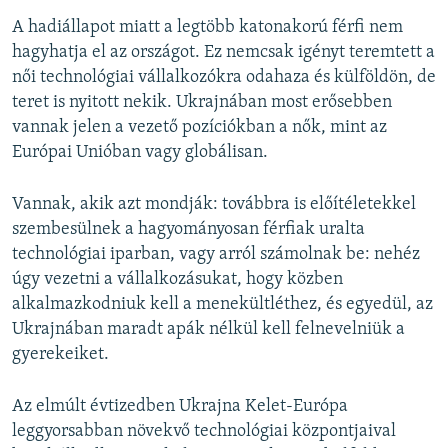
A hadiállapot miatt a legtöbb katonakorú férfi nem
hagyhatja el az országot. Ez nemcsak igényt teremtett a
női technológiai vállalkozókra odahaza és külföldön, de
teret is nyitott nekik. Ukrajnában most erősebben
vannak jelen a vezető pozíciókban a nők, mint az
Európai Unióban vagy globálisan.
Vannak, akik azt mondják: továbbra is előítéletekkel
szembesülnek a hagyományosan férfiak uralta
technológiai iparban, vagy arról számolnak be: nehéz
úgy vezetni a vállalkozásukat, hogy közben
alkalmazkodniuk kell a menekültléthez, és egyedül, az
Ukrajnában maradt apák nélkül kell felnevelniük a
gyerekeiket.
Az elmúlt évtizedben Ukrajna Kelet-Európa
leggyorsabban növekvő technológiai központjaival