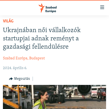
Akadálymentes
mód
Ugrás
VILÁG
a
NAPIRENDEN
Ukrajnában női vállalkozók
fő
AKTUÁLIS
oldalra
startupjai adnak reményt a
FELIRATKOZÁS
PODCASTOK
Ugrás
gazdasági fellendülésre
a
VIDEÓK
tartalomjegyzékre
Szabad Európa, Budapest
Spotify
ELEMZŐ
Ugrás
a
2024. április 6.
NER15
Feliratkozás
keresésre
SZABADON
Megosztás
TÁRSADALOM
DEMOKRÁCIA
A PÉNZ NYOMÁBAN