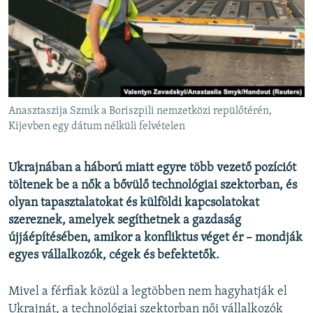
EURÓPAI UNIÓ
VILÁG
KLÍMAVÁLTOZÁS
A MÚLT TANULSÁGAI
Anasztaszija Szmik a Boriszpili nemzetközi repülőtérén,
KÖVESSEN MINKET!
Kijevben egy dátum nélküli felvételen
Ukrajnában a háború miatt egyre több vezető pozíciót
töltenek be a nők a bővülő technológiai szektorban, és
Valamennyi RFE/RL weboldal
olyan tapasztalatokat és külföldi kapcsolatokat
szereznek, amelyek segíthetnek a gazdaság
újjáépítésében, amikor a konfliktus véget ér – mondják
egyes vállalkozók, cégek és befektetők.
Mivel a férfiak közül a legtöbben nem hagyhatják el
Ukrajnát, a technológiai szektorban női vállalkozók