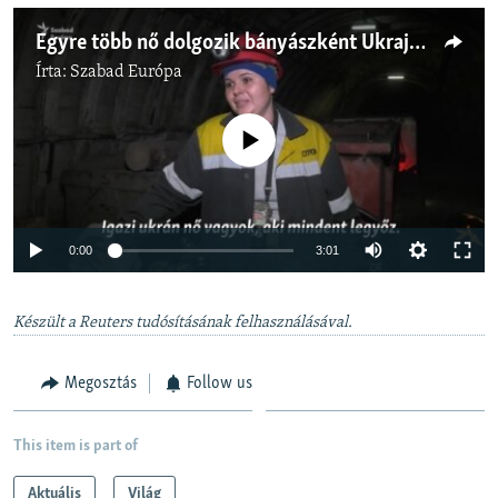
Egyre több nő dolgozik bányászként Ukrajnában, miután a férfi munkásokat besorozták, és rájuk hárult a családfenntartás
Írta:
Szabad Európa
Jelenleg nincs elérhető tartalom
Auto
0:00
3:01
240p
Készült a Reuters tudósításának felhasználásával.
360p
Auto
240p
360p
480p
480p
Megosztás
Follow us
720p
720p
1080p
1080p
This item is part of
Aktuális
Világ