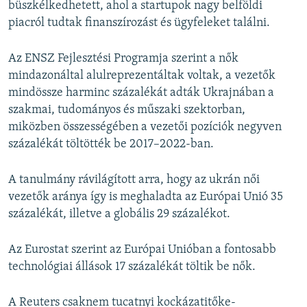
büszkélkedhetett, ahol a startupok nagy belföldi
piacról tudtak finanszírozást és ügyfeleket találni.
Az ENSZ Fejlesztési Programja szerint a nők
mindazonáltal alulreprezentáltak voltak, a vezetők
mindössze harminc százalékát adták Ukrajnában a
szakmai, tudományos és műszaki szektorban,
miközben összességében a vezetői pozíciók negyven
százalékát töltötték be 2017–2022-ban.
A tanulmány rávilágított arra, hogy az ukrán női
vezetők aránya így is meghaladta az Európai Unió 35
százalékát, illetve a globális 29 százalékot.
Az Eurostat szerint az Európai Unióban a fontosabb
technológiai állások 17 százalékát töltik be nők.
A Reuters csaknem tucatnyi kockázatitőke-