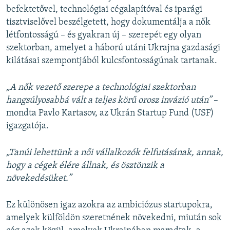
befektetővel, technológiai cégalapítóval és iparági
tisztviselővel beszélgetett, hogy dokumentálja a nők
létfontosságú – és gyakran új – szerepét egy olyan
szektorban, amelyet a háború utáni Ukrajna gazdasági
kilátásai szempontjából kulcsfontosságúnak tartanak.
„A nők vezető szerepe a technológiai szektorban
hangsúlyosabbá vált a teljes körű orosz invázió után”
–
mondta Pavlo Kartasov, az Ukrán Startup Fund (USF)
igazgatója.
„Tanúi lehettünk a női vállalkozók felfutásának, annak,
hogy a cégek élére állnak, és ösztönzik a
növekedésüket.”
Ez különösen igaz azokra az ambiciózus startupokra,
amelyek külföldön szeretnének növekedni, miután sok