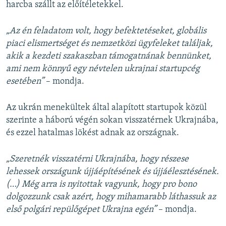
harcba szállt az előítéletekkel.
„Az én feladatom volt, hogy befektetéseket, globális
piaci elismertséget és nemzetközi ügyfeleket találjak,
akik a kezdeti szakaszban támogatnának bennünket,
ami nem könnyű egy névtelen ukrajnai startupcég
esetében”
– mondja.
Az ukrán menekültek által alapított startupok közül
szerinte a háború végén sokan visszatérnek Ukrajnába,
és ezzel hatalmas lökést adnak az országnak.
„Szeretnék visszatérni Ukrajnába, hogy részese
lehessek országunk újjáépítésének és újjáélesztésének.
(…) Még arra is nyitottak vagyunk, hogy pro bono
dolgozzunk csak azért, hogy mihamarabb láthassuk az
első polgári repülőgépet Ukrajna egén”
– mondja.