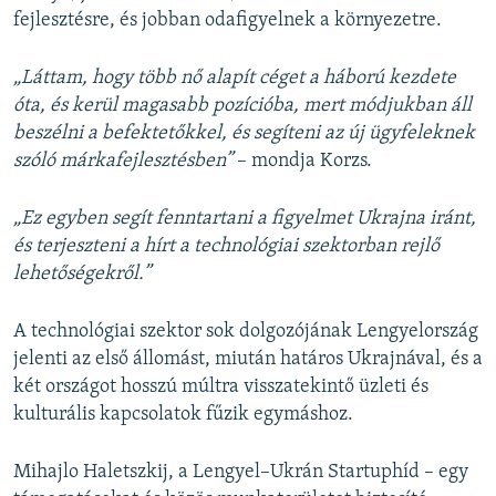
fejlesztésre, és jobban odafigyelnek a környezetre.
„Láttam, hogy több nő alapít céget a háború kezdete
óta, és kerül magasabb pozícióba, mert módjukban áll
beszélni a befektetőkkel, és segíteni az új ügyfeleknek
szóló márkafejlesztésben”
– mondja Korzs.
„Ez egyben segít fenntartani a figyelmet Ukrajna iránt,
és terjeszteni a hírt a technológiai szektorban rejlő
lehetőségekről.”
A technológiai szektor sok dolgozójának Lengyelország
jelenti az első állomást, miután határos Ukrajnával, és a
két országot hosszú múltra visszatekintő üzleti és
kulturális kapcsolatok fűzik egymáshoz.
Mihajlo Haletszkij, a Lengyel–Ukrán Startuphíd – egy