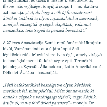
támogatásokat és közös munkaterületet biztosító,
illetve más segítséget is nyújtó csoport – munkatársa
azt mondja:
„Látjuk, hogy a nők új finanszírozási
köröket találnak és olyan tapasztalatokat szereznek,
amelyek elősegítik új cégek alapítását, valamint
nemzetközi tehetségek és pénzek bevonását.”
A 27 éves Anasztaszija Szmik repülőmérnök Ukrajnán
kívül, Varsóban indította útjára Input Soft
légiközlekedés-irányítási szoftvercégét, amely virágzó
technológiai menekültközösségre épít. Termékét
jelenleg az Egyesült Államokban, Latin-Amerikában és
Délkelet-Ázsiában használják.
„Férfi befektetőkkel beszélgetve olyan kérdések
merülnek fel, mint például: Miért önt nevezték ki
ennek a cégnek a vezérigazgatójává?, vagy: Kérjük,
árulja el, van-e férfi üzleti partnere”
– mondja. De