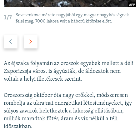
Sevcsenkove mérete nagyjából egy magyar nagyközségnek
1/7
felel meg, 7000 lakosa volt a háború kitörése előtt.
P
N
r
e
e
x
v
t
Az éjszaka folyamán az oroszok egyebek mellett a déli
i
s
Zaporizzsja várost is ágyúzták, de áldozatok nem
o
l
voltak a helyi illetékesek szerint.
u
i
s
d
Oroszország október óta nagy erőkkel, módszeresen
s
e
rombolja az ukrajnai energetikai létesítményeket, így
l
súlyos zavarok keletkeztek a lakosság ellátásában,
i
milliók maradtak fűtés, áram és víz nélkül a téli
d
időszakban.
e