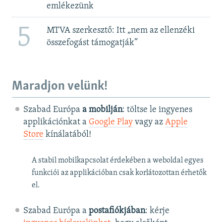
emlékezünk
5
MTVA szerkesztő: Itt „nem az ellenzéki
összefogást támogatják”
Maradjon velünk!
Szabad Európa
a mobilján
: töltse le ingyenes
applikációnkat a
Google Play
vagy az
Apple
Store
kínálatából!
A stabil mobilkapcsolat érdekében a weboldal egyes
funkciói az applikációban csak korlátozottan érhetők
el.
Szabad Európa a
postafiókjában
: kérje