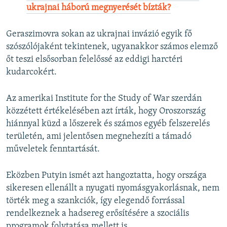
ukrajnai háború megnyerését bízták?
Geraszimovra sokan az ukrajnai invázió egyik fő
szószólójaként tekintenek, ugyanakkor számos elemző
őt teszi elsősorban felelőssé az eddigi harctéri
kudarcokért.
Az amerikai Institute for the Study of War szerdán
közzétett értékelésében azt írták, hogy Oroszország
hiánnyal küzd a lőszerek és számos egyéb felszerelés
területén, ami jelentősen megnehezíti a támadó
műveletek fenntartását.
Eközben Putyin ismét azt hangoztatta, hogy országa
sikeresen ellenállt a nyugati nyomásgyakorlásnak, nem
törték meg a szankciók, így elegendő forrással
rendelkeznek a hadsereg erősítésére a szociális
programok folytatása mellett is.