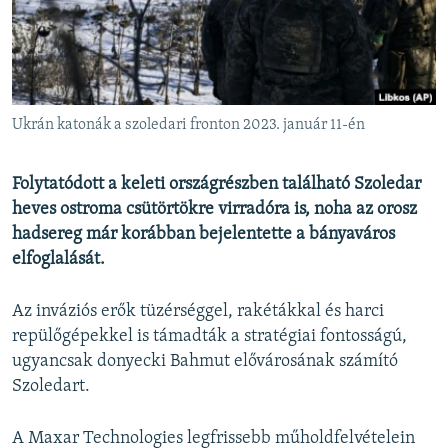
EURÓPAI UNIÓ
VILÁG
KLÍMAVÁLTOZÁS
A MÚLT TANULSÁGAI
Ukrán katonák a szoledari fronton 2023. január 11-én
KÖVESSEN MINKET!
Folytatódott a keleti országrészben található Szoledar
heves ostroma csütörtökre virradóra is, noha az orosz
hadsereg már korábban bejelentette a bányaváros
elfoglalását.
Valamennyi RFE/RL weboldal
Az inváziós erők tüzérséggel, rakétákkal és harci
repülőgépekkel is támadták a stratégiai fontosságú,
ugyancsak donyecki Bahmut elővárosának számító
Szoledart.
A Maxar Technologies legfrissebb műholdfelvételein