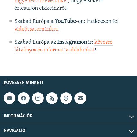
ingyenes hírlevelünket
, hogy elsőként
értesüljön cikkeinkről!
Szabad Európa a
YouTube
-on: iratkozzon fel
videócsatornánkra
!
Szabad Európa az
Instagramon
is:
kövesse
látványos és informatív oldalunkat
! ​
KÖVESSEN MINKET!
INFORMÁCIÓK
NAVIGÁCIÓ