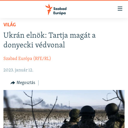
Akadálymentes
mód
Ugrás
VILÁG
a
NAPIRENDEN
Ukrán elnök: Tartja magát a
fő
AKTUÁLIS
oldalra
donyecki védvonal
FELIRATKOZÁS
PODCASTOK
Ugrás
a
Szabad Európa (RFE/RL)
VIDEÓK
tartalomjegyzékre
Spotify
2023. január 12.
ELEMZŐ
Ugrás
a
NER15
Megosztás
Feliratkozás
keresésre
SZABADON
TÁRSADALOM
DEMOKRÁCIA
A PÉNZ NYOMÁBAN