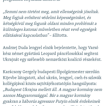
„Semmi nem történt meg, amit ellenségeink jósoltak.
Meg fogjuk erősíteni védelmi képességeinket, és
kétségkívül meg fogunk oldani minden problémát a
különleges katonai műveletben részt vevő egységek
ellátásával kapcsolatban”
– állította.
Andrzej Duda lengyel elnök bejelentette, hogy Varsó
kész német gyártású Leopard páncélosokkal segíteni
Ukrajnát egy szélesebb nemzetközi koalíció részeként.
Karácsony Gergely budapesti főpolgármester szerdán
Kijevbe látogatott, ahol ukrán, lengyel, cseh és szlovák
kollégájával közös sajtótájékoztatóján hangsúlyozta:
„Budapest Ukrajna mellett áll. A magyar kormány nem
azonos Magyarországgal. Bár a magyar kormány
gyakran a háborús agresszor Putyin elnök érdekeinek