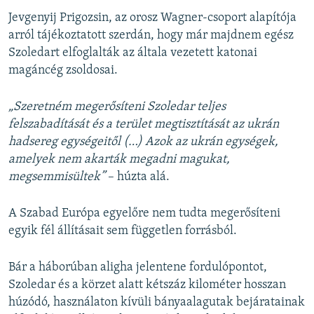
Jevgenyij Prigozsin, az orosz Wagner-csoport alapítója
arról tájékoztatott szerdán, hogy már majdnem egész
Szoledart elfoglalták az általa vezetett katonai
magáncég zsoldosai.
„Szeretném megerősíteni Szoledar teljes
felszabadítását és a terület megtisztítását az ukrán
hadsereg egységeitől (…) Azok az ukrán egységek,
amelyek nem akarták megadni magukat,
megsemmisültek”
– húzta alá.
A Szabad Európa egyelőre nem tudta megerősíteni
egyik fél állításait sem független forrásból.
Bár a háborúban aligha jelentene fordulópontot,
Szoledar és a körzet alatt kétszáz kilométer hosszan
húzódó, használaton kívüli bányaalagutak bejáratainak