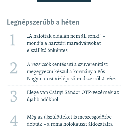
Legnépszerűbb a héten
1
„A halottak oldalán nem áll senki” –
mondja a harctéri maradványokat
elszállító önkéntes
2
A rezsicsökkentés üti a szuverenitást:
megegyezni készül a kormány a Bős-
Nagymarosi Vízlépcsőrendszerről 2. rész
3
Elege van Csányi Sándor OTP-vezérnek az
újabb adókból
4
Még az újszülötteket is meszesgödörbe
dobták – a roma holokauszt áldozataira