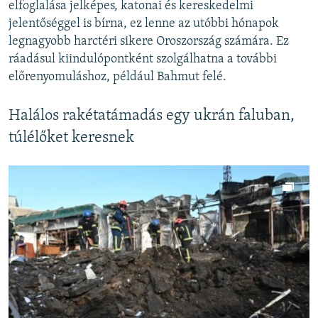
elfoglalása jelképes, katonai és kereskedelmi
jelentőséggel is bírna, ez lenne az utóbbi hónapok
legnagyobb harctéri sikere Oroszország számára. Ez
ráadásul kiindulópontként szolgálhatna a további
előrenyomuláshoz, például Bahmut felé.
Halálos rakétatámadás egy ukrán faluban,
túlélőket keresnek