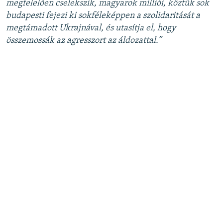
megfelelően cselekszik, magyarok milliói, köztük sok
budapesti fejezi ki sokféleképpen a szolidaritását a
megtámadott Ukrajnával, és utasítja el, hogy
összemossák az agresszort az áldozattal.”