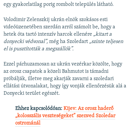
egy gyakorlatilag porig rombolt település látható.
Volodimir Zelenszkij ukrán elnök szokásos esti
videóüzenetében szerdán arról számolt be, hogy a
hetek óta tartó intenzív harcok ellenére
„kitart a
donyecki védvonal”,
még ha Szoledart
„szinte teljesen
el is pusztították a megszállók”.
Ezzel párhuzamosan az ukrán vezérkar közölte, hogy
az orosz csapatok a közeli Bahmutot is támadni
próbálják, illetve meg akarják zavarni a szoledari
ellátási útvonalakat, hogy így vonják ellenőrzésük alá a
Donyecki terület egészét.
Ehhez kapcsolódóan:
Kijev: Az orosz haderő
„kolosszális veszteségeket” szenved Szoledar
ostrománál