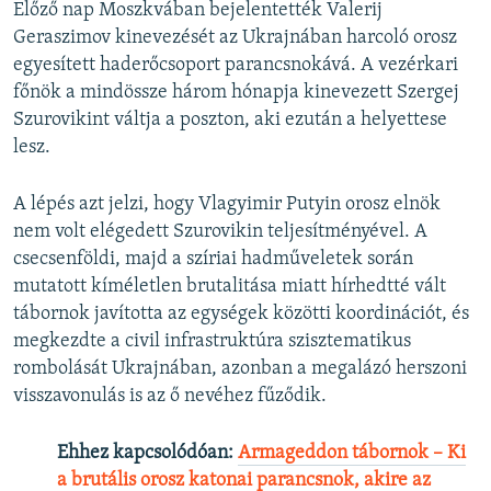
Előző nap Moszkvában bejelentették Valerij
Geraszimov kinevezését az Ukrajnában harcoló orosz
egyesített haderőcsoport parancsnokává. A vezérkari
főnök a mindössze három hónapja kinevezett Szergej
Szurovikint váltja a poszton, aki ezután a helyettese
lesz.
A lépés azt jelzi, hogy Vlagyimir Putyin orosz elnök
nem volt elégedett Szurovikin teljesítményével. A
csecsenföldi, majd a szíriai hadműveletek során
mutatott kíméletlen brutalitása miatt hírhedtté vált
tábornok javította az egységek közötti koordinációt, és
megkezdte a civil infrastruktúra szisztematikus
rombolását Ukrajnában, azonban a megalázó herszoni
visszavonulás is az ő nevéhez fűződik.
Ehhez kapcsolódóan:
Armageddon tábornok – Ki
a brutális orosz katonai parancsnok, akire az