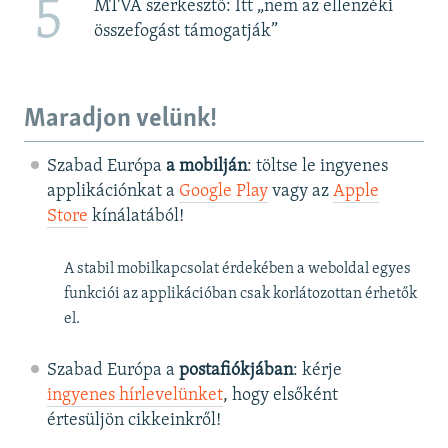
5
MTVA szerkesztő: Itt „nem az ellenzéki
összefogást támogatják”
Maradjon velünk!
Szabad Európa
a mobilján
: töltse le ingyenes
applikációnkat a
Google Play
vagy az
Apple
Store
kínálatából!
A stabil mobilkapcsolat érdekében a weboldal egyes
funkciói az applikációban csak korlátozottan érhetők
el.
Szabad Európa a
postafiókjában
: kérje
ingyenes hírlevelünket
, hogy elsőként
értesüljön cikkeinkről!