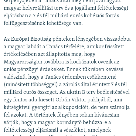
serpenyőjében a Tanács által még nem jóváhagyott
magyar helyreállítási terv és a jogállami feltételességi
eljárásban a 7 és fél milliárd eurós kohéziós forrás
felfüggesztésének lehetősége van.
Az Európai Bizottság pénteken lényegében visszadobta
a magyar labdát a Tanács térfelére, amikor frissített
értékelésében azt állapította meg, hogy
Magyarországon továbbra is kockázatok övezik az
uniós pénzügyi érdekeket. Ennek tükrében kevéssé
valószínű, hogy a Tanács érdemben csökkentené
(minősített többséggel) a zárolás által érintett 7 és fél
milliárd eurós összeget. Az ukrán B terv beélesítésével
egy fontos adu kiesett Orbán Viktor paklijából, ami
kétségkívül gyengíti az alkupozícióit, de nem számolja
fel azokat. A történtek fényében sokan kíváncsian
várják, hogy a magyar kormányfő behúzza-e a
feltételességi eljárásnál a vészféket, amelynek