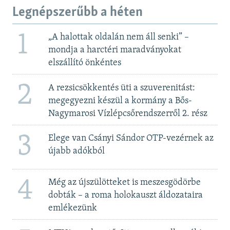
Legnépszerűbb a héten
1
„A halottak oldalán nem áll senki” –
mondja a harctéri maradványokat
elszállító önkéntes
2
A rezsicsökkentés üti a szuverenitást:
megegyezni készül a kormány a Bős-
Nagymarosi Vízlépcsőrendszerről 2. rész
3
Elege van Csányi Sándor OTP-vezérnek az
újabb adókból
4
Még az újszülötteket is meszesgödörbe
dobták – a roma holokauszt áldozataira
emlékezünk