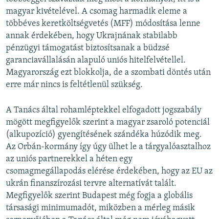
magyar kivételével. A csomag harmadik eleme a
többéves keretköltségvetés (MFF) módosítása lenne
annak érdekében, hogy Ukrajnának stabilabb
pénzügyi támogatást biztosítsanak a büdzsé
garanciavállalásán alapuló uniós hitelfelvétellel.
Magyarország ezt blokkolja, de a szombati döntés után
erre már nincs is feltétlenül szükség.
A Tanács által rohamléptekkel elfogadott jogszabály
mögött megfigyelők szerint a magyar zsaroló potenciál
(alkupozíció) gyengítésének szándéka húzódik meg.
Az Orbán-kormány így úgy ülhet le a tárgyalóasztalhoz
az uniós partnerekkel a héten egy
csomagmegállapodás elérése érdekében, hogy az EU az
ukrán finanszírozási tervre alternatívát talált.
Megfigyelők szerint Budapest még fogja a globális
társasági minimumadót, miközben a mérleg másik