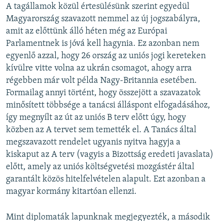
A tagállamok közül értesülésünk szerint egyedül
Magyarország szavazott nemmel az új jogszabályra,
amit az előttünk álló héten még az Európai
Parlamentnek is jóvá kell hagynia. Ez azonban nem
egyenlő azzal, hogy 26 ország az uniós jogi kereteken
kívülre vitte volna az ukrán csomagot, ahogy arra
régebben már volt példa Nagy-Britannia esetében.
Formailag annyi történt, hogy összejött a szavazatok
minősített többsége a tanácsi álláspont elfogadásához,
így megnyílt az út az uniós B terv előtt úgy, hogy
közben az A tervet sem temették el. A Tanács által
megszavazott rendelet ugyanis nyitva hagyja a
kiskaput az A terv (vagyis a Bizottság eredeti javaslata)
előtt, amely az uniós költségvetési mozgástér által
garantált közös hitelfelvételen alapult. Ezt azonban a
magyar kormány kitartóan ellenzi.
Mint diplomaták lapunknak megjegyezték, a második