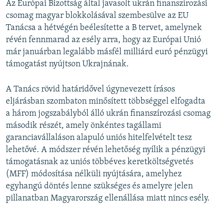
Az Európai Bizottság által javasolt ukrán finanszírozási
csomag magyar blokkolásával szembesülve az EU
Tanácsa a hétvégén beélesítette a B tervet, amelynek
révén fennmarad az esély arra, hogy az Európai Unió
már januárban legalább másfél milliárd euró pénzügyi
támogatást nyújtson Ukrajnának.
A Tanács rövid határidővel úgynevezett írásos
eljárásban szombaton minősített többséggel elfogadta
a három jogszabályból álló ukrán finanszírozási csomag
második részét, amely önkéntes tagállami
garanciavállaláson alapuló uniós hitelfelvételt tesz
lehetővé. A módszer révén lehetőség nyílik a pénzügyi
támogatásnak az uniós többéves keretköltségvetés
(MFF) módosítása nélküli nyújtására, amelyhez
egyhangú döntés lenne szükséges és amelyre jelen
pillanatban Magyarország ellenállása miatt nincs esély.