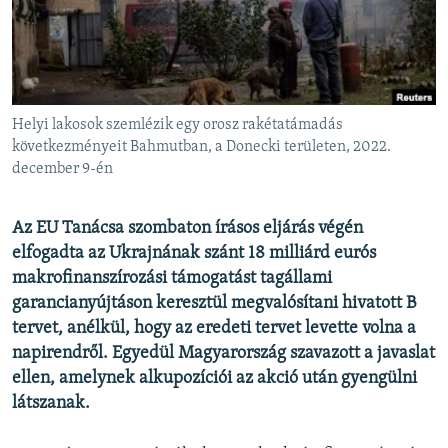
EURÓPAI UNIÓ
VILÁG
KLÍMAVÁLTOZÁS
A MÚLT TANULSÁGAI
Helyi lakosok szemlézik egy orosz rakétatámadás
következményeit Bahmutban, a Donecki területen, 2022.
december 9-én
KÖVESSEN MINKET!
Az EU Tanácsa szombaton írásos eljárás végén
elfogadta az Ukrajnának szánt 18 milliárd eurós
Valamennyi RFE/RL weboldal
makrofinanszírozási támogatást tagállami
garancianyújtáson keresztül megvalósítani hivatott B
tervet, anélkül, hogy az eredeti tervet levette volna a
napirendről. Egyedül Magyarország szavazott a javaslat
ellen, amelynek alkupozíciói az akció után gyengülni
látszanak.