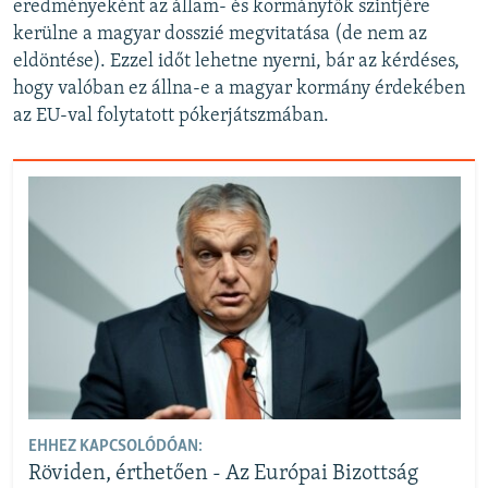
eredményeként az állam- és kormányfők szintjére
kerülne a magyar dosszié megvitatása (de nem az
eldöntése). Ezzel időt lehetne nyerni, bár az kérdéses,
hogy valóban ez állna-e a magyar kormány érdekében
az EU-val folytatott pókerjátszmában.
EHHEZ KAPCSOLÓDÓAN:
Röviden, érthetően - Az Európai Bizottság