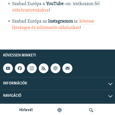
Szabad Európa a
YouTube
-on: iratkozzon fel
videócsatornánkra
!
Szabad Európa az
Instagramon
is:
kövesse
látványos és informatív oldalunkat
! ​
KÖVESSEN MINKET!
INFORMÁCIÓK
NAVIGÁCIÓ
Szabad Európa © 2026 RFE/RL, Inc. Minden jog fenntartva.
Hírlevél