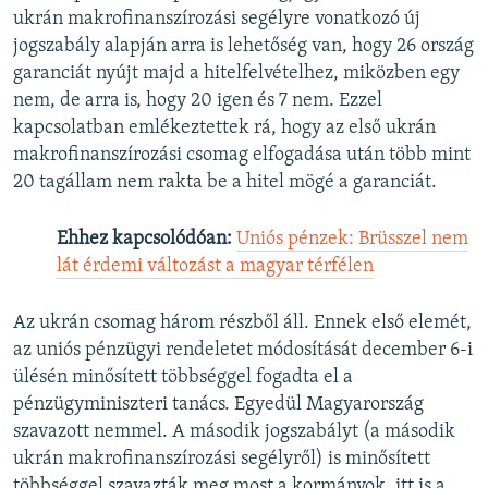
ukrán makrofinanszírozási segélyre vonatkozó új
jogszabály alapján arra is lehetőség van, hogy 26 ország
garanciát nyújt majd a hitelfelvételhez, miközben egy
nem, de arra is, hogy 20 igen és 7 nem. Ezzel
kapcsolatban emlékeztettek rá, hogy az első ukrán
makrofinanszírozási csomag elfogadása után több mint
20 tagállam nem rakta be a hitel mögé a garanciát.
Ehhez kapcsolódóan:
Uniós pénzek: Brüsszel nem
lát érdemi változást a magyar térfélen
Az ukrán csomag három részből áll. Ennek első elemét,
az uniós pénzügyi rendeletet módosítását december 6-i
ülésén minősített többséggel fogadta el a
pénzügyminiszteri tanács. Egyedül Magyarország
szavazott nemmel. A második jogszabályt (a második
ukrán makrofinanszírozási segélyről) is minősített
többséggel szavazták meg most a kormányok, itt is a