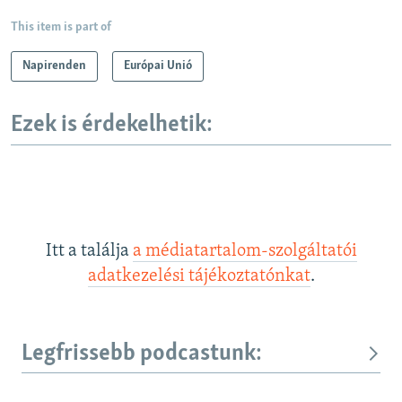
This item is part of
Napirenden
Európai Unió
Ezek is érdekelhetik:
Itt a találja
a médiatartalom-szolgáltatói
adatkezelési tájékoztatónkat
.
Legfrissebb podcastunk: