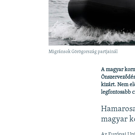
Migránsok Görögország partjainál
A magyar korm
Önszerveződés 
kizárt. Nem el
legfontosabb c
Hamarosan
magyar k
Az Európai Uni