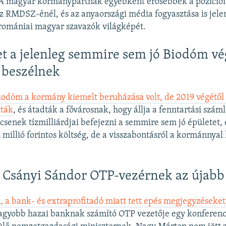
 magyar kormánypártnak egyébként erősebbek a pozíciói 
 RMDSZ-énél, és az anyaországi média fogyasztása is jele
 romániai magyar szavazók világképét.
t a jelenleg semmire sem jó Biodóm vég
 beszélnek
Biodóm a kormány kiemelt beruházása volt, de 2019 végétől
yták
, és átadták a fővárosnak, hogy állja a fenntartási szám
csenek tízmilliárdjai befejezni a semmire sem jó épületet, 
z millió forintos költség, de a visszabontásról a kormánnyal
 Csányi Sándor OTP-vezérnek az újabb
 a bank- és extraprofitadó miatt tett epés megjegyzéseket
nagyobb hazai banknak számító OTP vezetője egy konferen