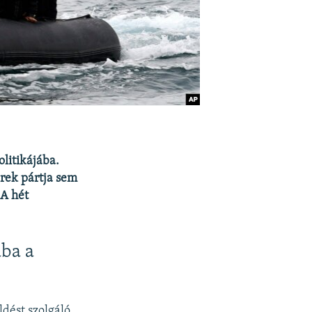
litikájába.
erek pártja sem
 A hét
ába a
ldést szolgáló