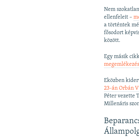
Nem szokatlan,
ellenfeleit –
mo
a történtek mé
fősodort képvi
között.
Egy másik cik
megemlékezést 
Eközben kiderü
23-án Orbán V
Péter vezette 
Millenáris szo
Beparancs
Állampol