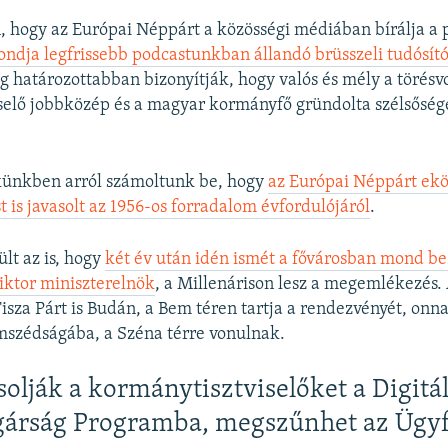
 hogy az Európai Néppárt a közösségi médiában bírálja a p
ndja legfrissebb podcastunkban állandó brüsszeli tudósít
g határozottabban bizonyítják, hogy valós és mély a törésv
selő jobbközép és a magyar kormányfő gründolta szélsőség
künkben arról számoltunk be, hogy
az Európai Néppárt ekö
is javasolt az 1956-os forradalom évfordulójáról
.
lt az is, hogy
két év után idén ismét a fővárosban mond b
iktor miniszterelnök
, a Millenárison lesz a megemlékezés
Tisza Párt is Budán, a Bem téren tartja a rendezvényét, onn
mszédságába, a Széna térre vonulnak.
olják a kormánytisztviselőket a Digitál
gárság Programba, megszűnhet az Ügy