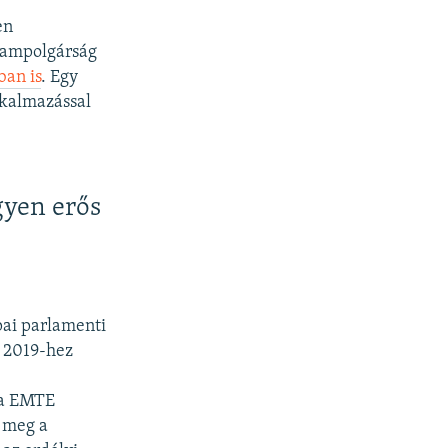
en
llampolgárság
ban is
. Egy
lkalmazással
gyen erős
pai parlamenti
t 2019-hez
ia EMTE
k meg a