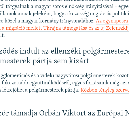
ól tárgyalnak a magyar soros elnökség irányításával – egye
gállamok annak jeleként, hogy a közösség migrációs politik
ire közel a magyar kormány irányvonalához.
Az egynaposra 
a a migráció mellett Ukrajna támogatása és az új Zelenszkij
lt.
ődés indult az ellenzéki polgármester
rmesterek pártja sem kizárt
 agglomerációs és a vidéki nagyvárosi polgármesterek közöt
a fokozottabb együttműködésről, egyes forrásaink még azt 
s létrejöhet a polgármesterek pártja.
Közben tényleg szerv
ör támadja Orbán Viktort az Európai 