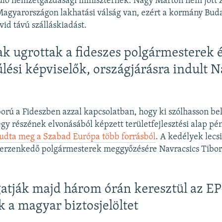
lő nemzetgazdasági miniszternek. Nagy Márton nem jött z
Magyarországon lakhatási válság van, ezért a kormány Bud
vid távú szálláskiadást.
 ugrottak a fideszes polgármesterek 
lési képviselők, országjárásra indult N
ború a Fideszben azzal kapcsolatban, hogy ki szólhasson bel
egy részének elvonásából képzett területfejlesztési alap p
tudta meg a Szabad Európa több forrásból
. A kedélyek lecsi
 berzenkedő polgármesterek meggyőzésére Navracsics Tibor
gatják majd három órán keresztül az EP
k a magyar biztosjelöltet