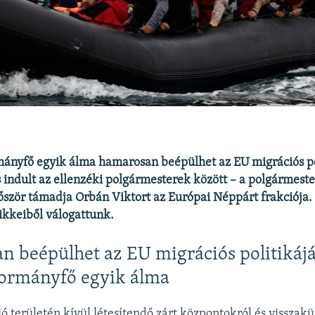
ányfő egyik álma hamarosan beépülhet az EU migrációs po
indult az ellenzéki polgármesterek között – a polgármest
őször támadja Orbán Viktort az Európai Néppárt frakciója.
ikkeiből válogattunk.
 beépülhet az EU migrációs politikáj
ormányfő egyik álma
ó területén kívül létesítendő zárt központokról és visszakü