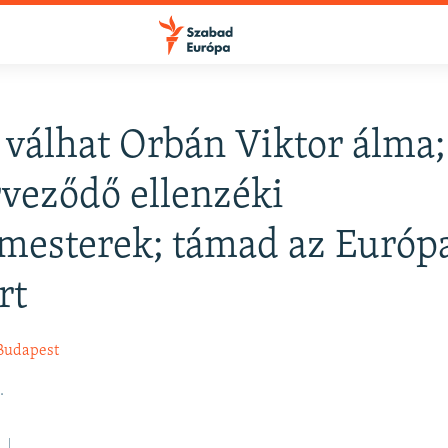
 válhat Orbán Viktor álma;
FELIRATKOZÁS
veződő ellenzéki
mesterek; támad az Európ
Apple Podcasts
rt
Spotify
Budapest
Feliratkozás
.