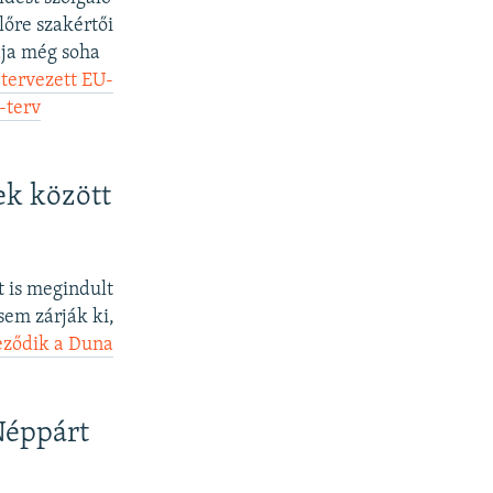
lőre szakértői
ája még soha
tervezett EU-
-terv
ek között
t is megindult
sem zárják ki,
eződik a Duna
Néppárt