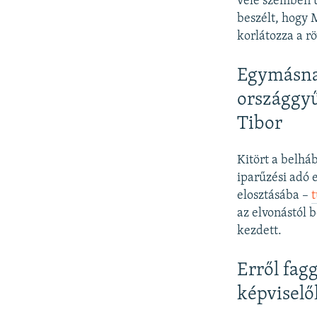
vele szemben ü
beszélt, hogy 
korlátozza a rö
Egymásnak
országgyű
Tibor
Kitört a belhá
iparűzési adó 
elosztásába –
az elvonástól
kezdett.
Erről fag
képviselő