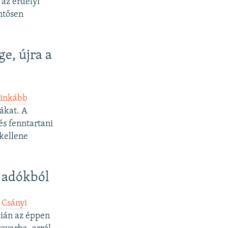
az erdélyi
ntősen
e, újra a
 inkább
lákat. A
és fenntartani
 kellene
 adókból
 Csányi
cián az éppen