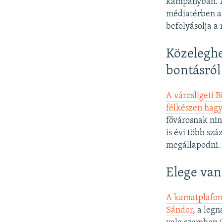
kampányban. A
médiatérben az
befolyásolja a
Közeleghe
bontásról
A városligeti 
félkészen hag
fővárosnak nin
is évi több szá
megállapodni.
Elege van
A kamatplafon,
Sándor
, a leg