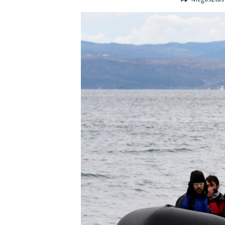
EURÓPAI UNIÓ
VILÁG
KLÍMAVÁLTOZÁS
A MÚLT TANULSÁGAI