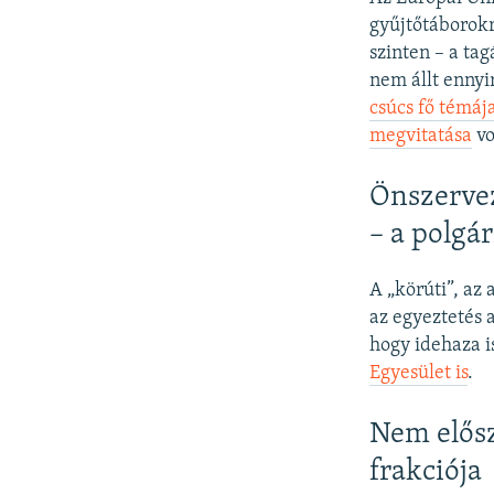
gyűjtőtáborokr
szinten – a ta
nem állt enny
csúcs fő témáj
megvitatása
vo
Önszervez
– a polgá
A „körúti”, az
az egyeztetés 
hogy idehaza i
Egyesület is
.
Nem elősz
frakciója