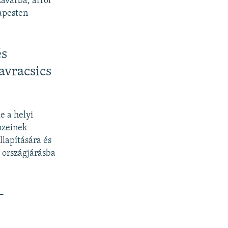
avarba, arról
apesten
és
avracsics
e a helyi
énzeinek
llapítására és
 országjárásba
-