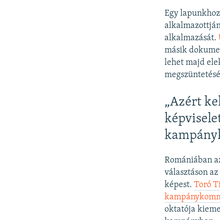
Egy lapunkhoz 
alkalmazottjána
alkalmazását.
másik dokumen
lehet majd ele
megszüntetésé
„Azért ke
képvisele
kampány
Romániában az 
választáson az
képest.
Toró T
kampánykommun
oktatója kieme