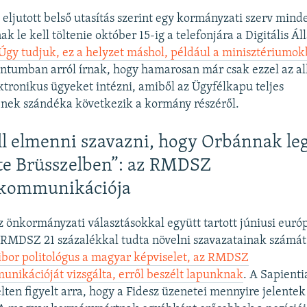
eljutott belső utasítás szerint egy kormányzati szerv mind
k le kell töltenie október 15-ig a telefonjára a Digitális Á
Úgy tudjuk, ez a helyzet máshol, például a minisztériumok
tumban arról írnak, hogy hamarosan már csak ezzel az a
ktronikus ügyeket intézni, amiből az Ügyfélkapu teljes
nek szándéka következik a kormány részéről.
ll elmenni szavazni, hogy Orbánnak le
te Brüsszelben”: az RMDSZ
kommunikációja
önkormányzati választásokkal együtt tartott júniusi euró
 RMDSZ 21 százalékkal tudta növelni szavazatainak számá
ibor politológus a magyar képviselet, az RMDSZ
ikációját vizsgálta, erről beszélt lapunknak
. A Sapient
lten figyelt arra, hogy a Fidesz üzenetei mennyire jelente