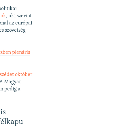
olitikai
ónk
, aki szerint
onal az európai
es szövetség
zben plenáris
eszédet október
. A Magyar
an pedig a
is
félkapu