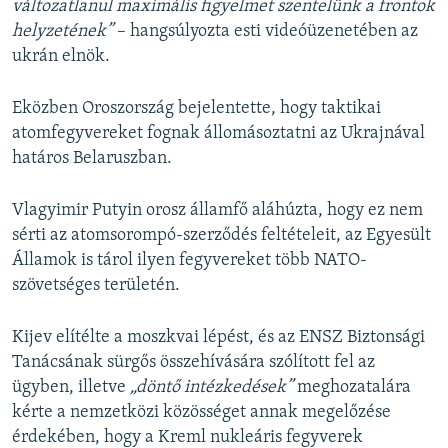
változatlanul maximális figyelmet szentelünk a frontok
helyzetének”
– hangsúlyozta esti videóüzenetében az
ukrán elnök.
Eközben Oroszország bejelentette, hogy taktikai
atomfegyvereket fognak állomásoztatni az Ukrajnával
határos Belaruszban.
Vlagyimir Putyin orosz államfő aláhúzta, hogy ez nem
sérti az atomsorompó-szerződés feltételeit, az Egyesült
Államok is tárol ilyen fegyvereket több NATO-
szövetséges területén.
Kijev elítélte a moszkvai lépést, és az ENSZ Biztonsági
Tanácsának sürgős összehívására szólított fel az
ügyben, illetve
„döntő intézkedések”
meghozatalára
kérte a nemzetközi közösséget annak megelőzése
érdekében, hogy a Kreml nukleáris fegyverek