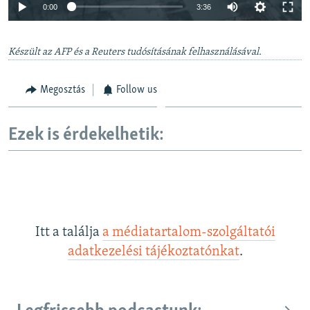
Auto
0:00
3:36
240p
Készült az AFP és a Reuters tudósításának felhasználásával.
360p
Auto
240p
360p
480p
480p
Megosztás
Follow us
720p
720p
1080p
1080p
Ezek is érdekelhetik:
Itt a találja
a médiatartalom-szolgáltatói
adatkezelési tájékoztatónkat
.