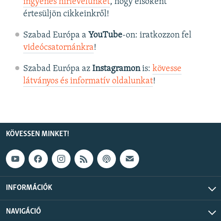
ingyenes hírlevelünket
, hogy elsőként
értesüljön cikkeinkről!
Szabad Európa a
YouTube
-on: iratkozzon fel
videócsatornánkra
!
Szabad Európa az
Instagramon
is:
kövesse
látványos és informatív oldalunkat
! ​
KÖVESSEN MINKET!
INFORMÁCIÓK
NAVIGÁCIÓ