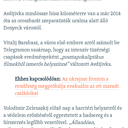
Avdijivka mindössze húsz kilométerre van a már 2014
óta az oroszbarát szeparatisták uralma alatt álló
Donyeck várostól.
Vitalij Barabasz, a város első embere arról számolt be
Telegramon vasárnap, hogy az intenzív tüzérségi
csapások eredményeként
„posztapokaliptikus
filmekből ismerős helyszínné”
változott Avdijivka.
Ehhez kapcsolódóan:
Az ukrajnai fronton a
rendőrség megpróbálja evakuálni az ott maradt
családokat
Volodimir Zelenszkij előző nap a harctéri helyzetről és
a védelem erősítéséről egyeztetett a hadsereg és a
hírszerzés legfőbb vezetőivel.
„Állandóan,