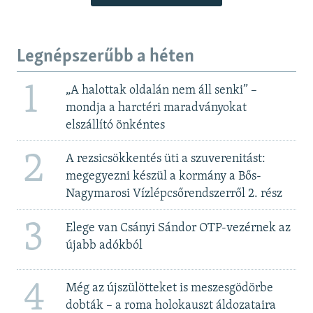
Legnépszerűbb a héten
1
„A halottak oldalán nem áll senki” –
mondja a harctéri maradványokat
elszállító önkéntes
2
A rezsicsökkentés üti a szuverenitást:
megegyezni készül a kormány a Bős-
Nagymarosi Vízlépcsőrendszerről 2. rész
3
Elege van Csányi Sándor OTP-vezérnek az
újabb adókból
4
Még az újszülötteket is meszesgödörbe
dobták – a roma holokauszt áldozataira