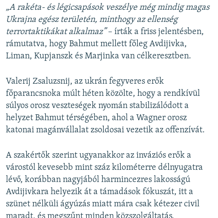
„A rakéta- és légicsapások veszélye még mindig magas
Ukrajna egész területén, minthogy az ellenség
terrortaktikákat alkalmaz”
– írták a friss jelentésben,
rámutatva, hogy Bahmut mellett főleg Avdijivka,
Liman, Kupjanszk és Marjinka van célkeresztben.
Valerij Zsaluzsnij, az ukrán fegyveres erők
főparancsnoka múlt héten közölte, hogy a rendkívül
súlyos orosz veszteségek nyomán stabilizálódott a
helyzet Bahmut térségében, ahol a Wagner orosz
katonai magánvállalat zsoldosai vezetik az offenzívát.
A szakértők szerint ugyanakkor az inváziós erők a
várostól kevesebb mint száz kilométerre délnyugatra
lévő, korábban nagyjából harmincezres lakosságú
Avdijivkara helyezik át a támadások fókuszát, itt a
szünet nélküli ágyúzás miatt mára csak kétezer civil
maradt, és megszűnt minden közszolgáltatás.