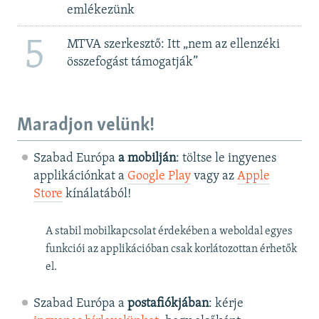
emlékezünk
5
MTVA szerkesztő: Itt „nem az ellenzéki
összefogást támogatják”
Maradjon velünk!
Szabad Európa
a mobilján
: töltse le ingyenes
applikációnkat a
Google Play
vagy az
Apple
Store
kínálatából!
A stabil mobilkapcsolat érdekében a weboldal egyes
funkciói az applikációban csak korlátozottan érhetők
el.
Szabad Európa a
postafiókjában
: kérje