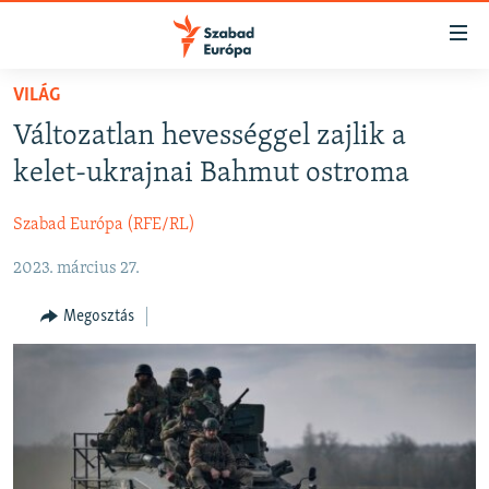
Akadálymentes
mód
Ugrás
VILÁG
a
NAPIRENDEN
Változatlan hevességgel zajlik a
fő
AKTUÁLIS
oldalra
kelet-ukrajnai Bahmut ostroma
FELIRATKOZÁS
PODCASTOK
Ugrás
a
Szabad Európa (RFE/RL)
VIDEÓK
tartalomjegyzékre
Spotify
2023. március 27.
ELEMZŐ
Ugrás
a
NER15
Megosztás
Feliratkozás
keresésre
SZABADON
TÁRSADALOM
DEMOKRÁCIA
A PÉNZ NYOMÁBAN