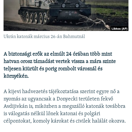
EURÓPAI UNIÓ
VILÁG
KLÍMAVÁLTOZÁS
A MÚLT TANULSÁGAI
Ukrán katonák március 26-án Bahmutnál
KÖVESSEN MINKET!
A biztonsági erők az elmúlt 24 órában több mint
hatvan orosz támadást vertek vissza a mára szinte
teljesen kiürült és porig rombolt városnál és
környékén.
Valamennyi RFE/RL weboldal
A kijevi hadvezetés tájékoztatása szerint egyre nő a
nyomás az ugyancsak a Donyecki területen fekvő
Avdijivkán is, miközben a megszálló katonák továbbra
is válogatás nélkül lőnek katonai és polgári
célpontokat, komoly károkat és civilek halálát okozva.