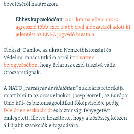
bevetéséről határozzon.
Ehhez kapcsolódóan:
Az Ukrajna elleni orosz
agresszió több ezer újabb civil áldozatáról adott ki
jelentést az ENSZ jogvédő hivatala
Olekszij Danilov, az ukrán Nemzetbiztonsági és
Védelmi Tanács titkára arról írt
Twitter-
bejegyzésében
, hogy Belarusz ezzel túszává válik
Oroszországnak.
A NATO
„veszélyes és felelőtlen”
nukleáris retorikája
miatt bírálta az orosz elnököt, Josep Borrell, az Európai
Unió kül- és biztonságpolitikai főképviselője pedig
felelőtlen eszkalációt
és biztonsági fenyegetést
emlegetett, illetve hozzátette, hogy a közösség készen
áll újabb szankciók elfogadására.