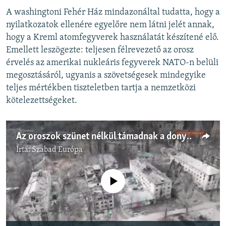
A washingtoni Fehér Ház mindazonáltal tudatta, hogy a
nyilatkozatok ellenére egyelőre nem látni jelét annak,
hogy a Kreml atomfegyverek használatát készítené elő.
Emellett leszögezte: teljesen félrevezető az orosz
érvelés az amerikai nukleáris fegyverek NATO-n belüli
megosztásáról, ugyanis a szövetségesek mindegyike
teljes mértékben tiszteletben tartja a nemzetközi
kötelezettségeket.
Az oroszok szünet nélkül támadnak a donyecki fronton
Írta:
Szabad Európa
Jelenleg nincs elérhető tartalom