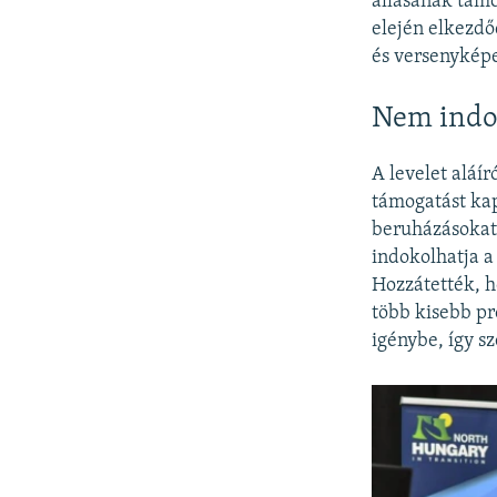
állásának támo
elején elkezdő
és versenyképe
Nem indok
A levelet aláí
támogatást ka
beruházásokat 
indokolhatja a
Hozzátették, 
több kisebb pr
igénybe, így s