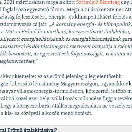
al 2021 márciusában megalakított
Szénrégió Bizottság
egy, 
 foglalkozó egyeztető fórum. Megalakulásakor Steiner Atti
daság fejlesztéséért, energia- és klímapolitikáért felelős á
ezdeményezés céljait:
„A kormány energia- és klímapolitik
ja a Mátrai Erőmű fenntartható, környezetbarát átalakítása,
súlyozott energiaellátásának és energiabiztonságának gara
 javaslattevő és döntéstámogató szervezet biztosítja a szénk
plők bevonását, az egyeztetések folytonosságát, valamint 
megismertetését.”
 akkor kiemelte: ez az erőmű jelenleg a legjelentősebb
gáz-kibocsátó létesítmény Magyarországon, ugyanakkor 
magyar villamosenergia-termelésben, kétezernél is több m
továbbá közel ezer helyi vállalkozás működése függ a tevék
s, hogy a környezetbarát átállás megvalósulása ne veszélyezt
a kis- és középvállalkozók megélhetését.
rai Erőmű átalakításával?