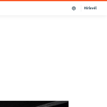
Hírlevél
4