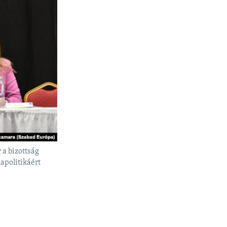
 a bizottság
apolitikáért