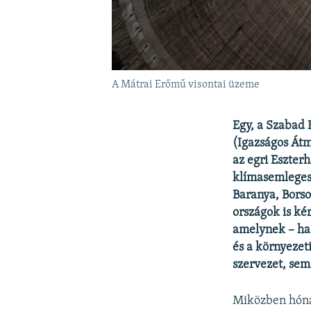
A Mátrai Erőmű visontai üzeme
Egy, a Szabad E
(Igazságos Átm
az egri Eszter
klímasemlegess
Baranya, Bors
országok is ké
amelynek – ha 
és a környezet
szervezet, sem
Miközben hóna