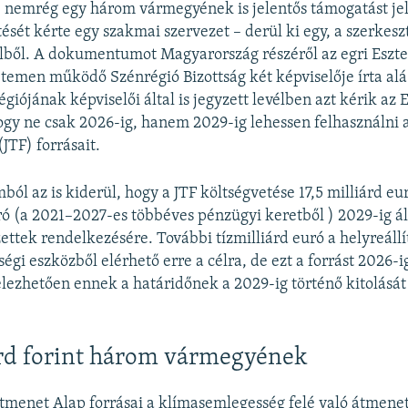
, nemrég egy három vármegyének is jelentős támogatást je
etését kérte egy szakmai szervezet – derül ki egy, a szerkes
vélből. A dokumentumot Magyarország részéről az egri Eszt
temen működő Szénrégió Bizottság két képviselője írta alá
égiójának képviselői által is jegyzett levélben azt kérik az 
hogy ne csak 2026-ig, hanem 2029-ig lehessen felhasználni 
JTF) forrásait.
l az is kiderül, hogy a JTF költségvetése 17,5 milliárd eu
uró (a 2021–2027-es többéves pénzügyi keretből ) 2029-ig ál
tek rendelkezésére. További tízmilliárd euró a helyreállít
égi eszközből elérhető erre a célra, de ezt a forrást 2026-i
telezhetően ennek a határidőnek a 2029-ig történő kitolását 
árd forint három vármegyének
tmenet Alap forrásai a klímasemlegesség felé való átmene