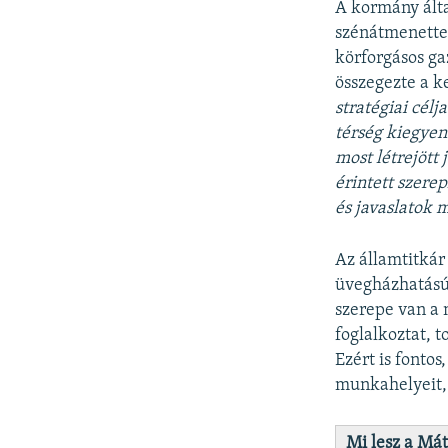
A kormány ált
szénátmenettel
körforgásos gaz
összegezte a k
stratégiai cél
térség kiegyen
most létrejött
érintett szere
és javaslatok 
Az államtitkár
üvegházhatású
szerepe van a 
foglalkoztat, 
Ezért is fonto
munkahelyeit, 
Mi lesz a Mát