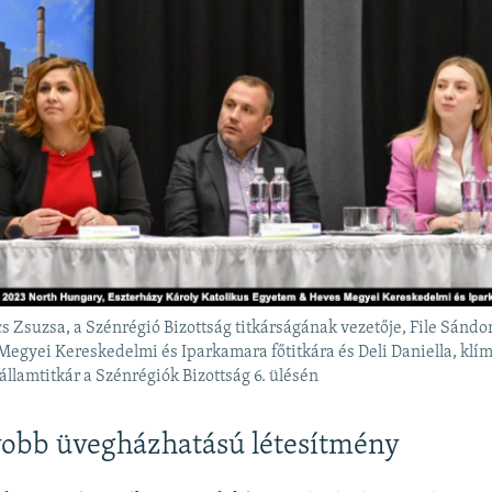
cs Zsuzsa, a Szénrégió Bizottság titkárságának vezetője, File Sándor
Megyei Kereskedelmi és Iparkamara főtitkára és Deli Daniella, klím
 államtitkár a Szénrégiók Bizottság 6. ülésén
yobb üvegházhatású létesítmény