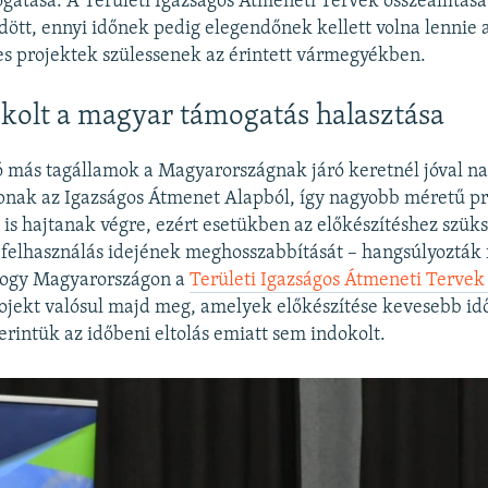
gatása. A Területi Igazságos Átmeneti Tervek összeállítás
dött, ennyi időnek pedig elegendőnek kellett volna lennie a
s projektek szülessenek az érintett vármegyékben.
olt a magyar támogatás halasztása
ró más tagállamok a Magyarországnak járó keretnél jóval n
pnak az Igazságos Átmenet Alapból, így nagyobb méretű pr
is hajtanak végre, ezért esetükben az előkészítéshez szüks
 felhasználás idejének meghosszabbítását – hangsúlyozták 
hogy Magyarországon a
Területi Igazságos Átmeneti Terve
ojekt valósul majd meg, amelyek előkészítése kevesebb idő
zerintük az időbeni eltolás emiatt sem indokolt.