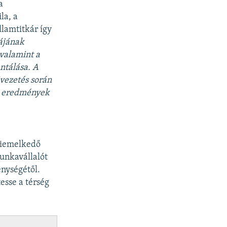
a
la, a
llamtitkár így
ájának
 valamint a
ntálása. A
ivezetés során
az eredmények
kiemelkedő
unkavállalót
enységétől.
esse a térség