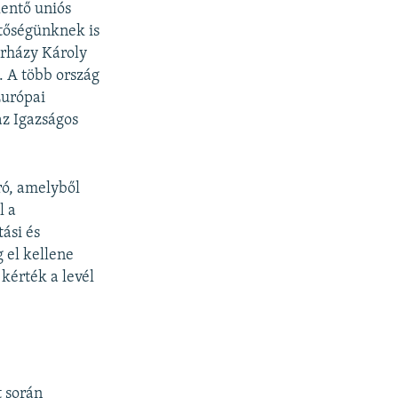
lentő uniós
ztőségünknek is
erházy Károly
. A több ország
Európai
az Igazságos
ró, amelyből
l a
ási és
g el kellene
kérték a levél
t során