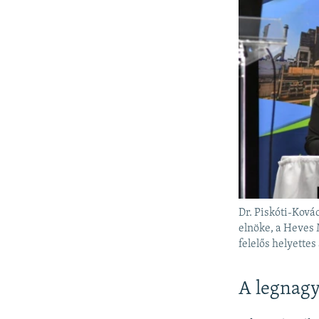
Dr. Piskóti-Ková
elnöke, a Heves 
felelős helyettes
A legnag