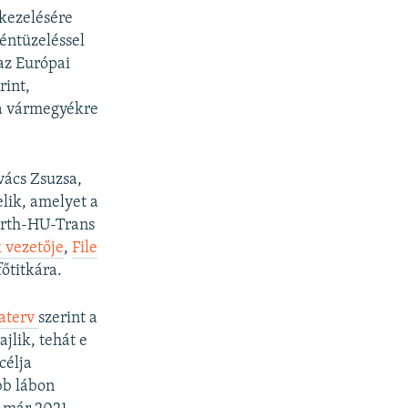
 kezelésére
zéntüzeléssel
 az Európai
rint,
 a vármegyékre
vács Zsuzsa,
elik, amelyet a
orth-HU-Trans
k vezetője
,
File
őtitkára.
materv
szerint a
jlik, tehát e
célja
bb lábon