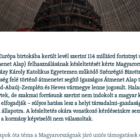
urópa birtokába került levél szerint 114 milliárd forintnyi 
enet Alap) felhasználásának késleltetését kérte Magyaro
házy Károly Katolikus Egyetemen működő Szénrégió Bizott
ég felé történő átmenetet segítő Igazságos Átmenet Alap 
od-Abaúj-Zemplén és Heves vármegye lenne jogosult. Hala
rtek, de szakmai forrásunk szerint nem indokolt a magyar 
elfogadják – súlyos hatása lesz a helyi társadalmi-gazdasá
i állapotra. A késleltetés okára vonatkozó kérdéseinkre sem
 a kormány képviselői nem válaszoltak.
pok óta téma a Magyarországnak járó uniós támogatások 