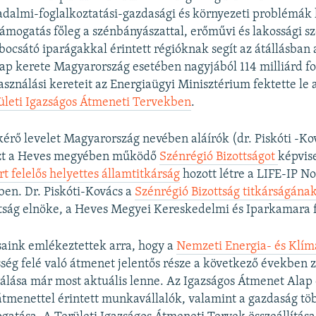
adalmi-foglalkoztatási-gazdasági és környezeti problémák
támogatás főleg
a szénbányászattal, erőművi és lakossági s
bocsátó iparágakkal érintett régióknak segít az átállásban
ap kerete Magyarország esetében nagyjából 114 milliárd fo
sználási kereteit az Energiaügyi Minisztérium fektette le
ületi Igazságos Átmeneti Tervekben
.
 kérő levelet Magyarország nevében aláírók (dr. Piskóti -Ko
azt a Heves megyében működő
Szénrégió Bizottságot
képvis
t felelős helyettes államtitkárság
hozott létre a LIFE-IP N
ben. Dr. Piskóti-Kovács a
Szénrégió Bizottság titkárságána
ttság elnöke, a Heves Megyei Kereskedelmi és Iparkamara f
saink emlékeztettek arra, hogy a
Nemzeti Energia- és Klí
ég felé való átmenet jelentős része a következő években za
nálása már most aktuális lenne. Az Igazságos Átmenet Alap 
átmenettel érintett munkavállalók, valamint a gazdaság tö