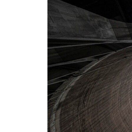
EURÓPAI UNIÓ
VILÁG
KLÍMAVÁLTOZÁS
A MÚLT TANULSÁGAI