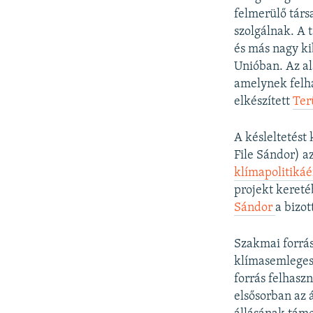
felmerülő társ
szolgálnak. A 
és más nagy ki
Unióban. Az al
amelynek felha
elkészített
Ter
A késleltetést
File Sándor) 
klímapolitikáér
projekt kereté
Sándor
a bizo
Szakmai forrá
klímasemlegess
forrás felhasz
elsősorban az 