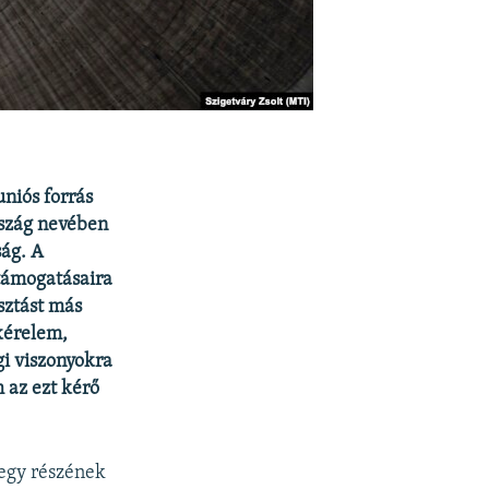
uniós forrás
rszág nevében
ság. A
támogatásaira
sztást más
kérelem,
gi viszonyokra
 az ezt kérő
egy részének