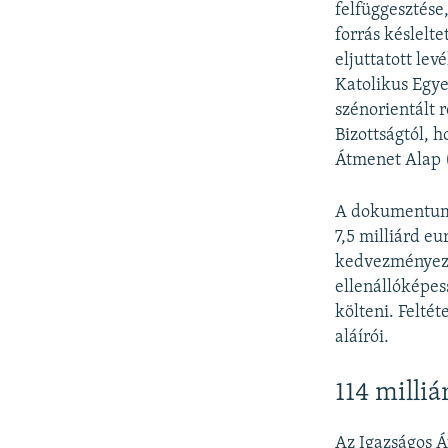
felfüggesztése
forrás késlelt
eljuttatott le
Katolikus Egye
szénorientált r
Bizottságtól, 
Átmenet Alap (
A dokumentumbó
7,5 milliárd e
kedvezményezet
ellenállóképess
költeni. Felté
aláírói.
114 milli
Az Igazságos Á