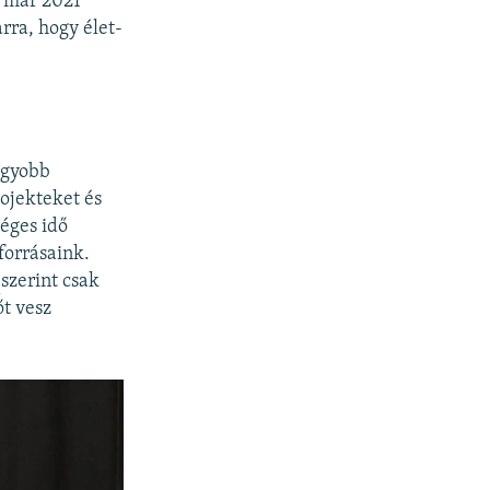
a már 2021
rra, hogy élet-
agyobb
ojekteket és
éges idő
forrásaink.
k
szerint csak
t vesz