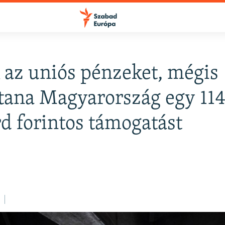
 az uniós pénzeket, mégis
FELIRATKOZÁS
tana Magyarország egy 11
rd forintos támogatást
Apple Podcasts
Spotify
Feliratkozás