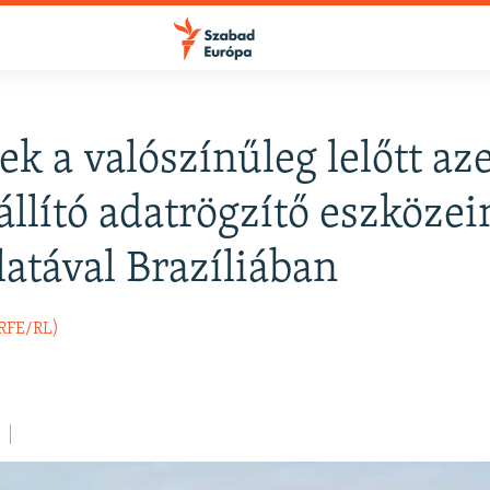
ek a valószínűleg lelőtt aze
FELIRATKOZÁS
állító adatrögzítő eszköze
latával Brazíliában
Apple Podcasts
(RFE/RL)
Spotify
Feliratkozás