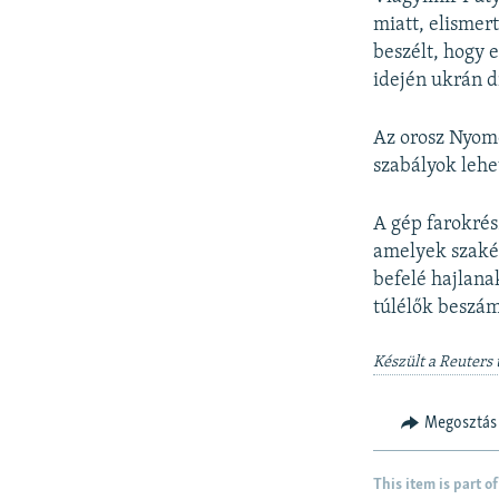
miatt, elismert
beszélt, hogy e
idején ukrán d
Az orosz Nyomo
szabályok lehe
A gép farokrés
amelyek szakér
befelé hajlana
túlélők beszám
Készült a Reuters 
Megosztás
This item is part of