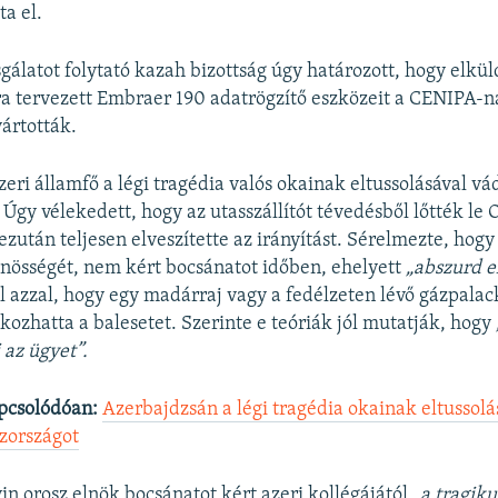
ta el.
gálatot folytató kazah bizottság úgy határozott, hogy elkül
a tervezett Embraer 190 adatrögzítő eszközeit a CENIPA-na
yártották.
zeri államfő a légi tragédia valós okainak eltussolásával v
 Úgy vélekedett, hogy az utasszállítót tévedésből lőtték le 
a ezután teljesen elveszítette az irányítást. Sérelmezte, h
űnösségét, nem kért bocsánatot időben, ehelyett
„abszurd e
ául azzal, hogy egy madárraj vagy a fedélzeten lévő gázpala
kozhatta a balesetet. Szerinte e teóriák jól mutatják, hogy
 az ügyet”.
pcsolódóan:
Azerbajdzsán a légi tragédia okainak eltussolá
zországot
in orosz elnök bocsánatot kért azeri kollégájától
„a tragiku