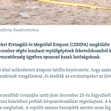
szállítója Kazahsztánban
eket Kivizsgáló és Megelőző Központ (CENIPA) megküldte a
december végén lezuhant repülőgépének feketedobozaiból k
erencsétlenség ügyében nyomozó kazah hatóságoknak.
rő által működtetett központ hétfőn bejelentette, hogy szak
 eszközök vizsgálatával, és átadták az eredményeket az ille
ecsenföldi Groznijba tartó járat december 25-én kigyulladt
tau közelében próbált kényszerleszállást végrehajtani. A 
 meghaltak. A repülőt számos bizonyíték szerint orosz lé