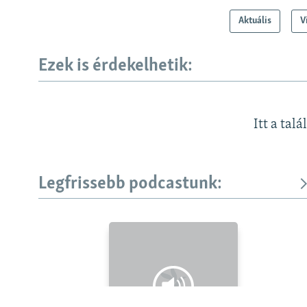
Aktuális
V
Ezek is érdekelhetik:
Itt a talá
Legfrissebb podcastunk:
KÖVESSEN MINKET!
Valamennyi RFE/RL weboldal