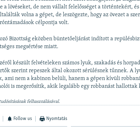
e a lövéseket, de nem vállalt felelősséget a történtekért, és
ltalálták volna a gépet, de leszögezte, hogy az övezet a sz
róntámadások célpontja volt.
zó Bizottság eközben büntetőeljárást indított a repülésbiz
tséges megsértése miatt.
zéről készült felvételeken számos lyuk, szakadás és horpad
tők szerint repeszek által okozott sérülésnek tűnnek. A ly
k, ami nem a kabinon belüli, hanem a gépen kívüli robbanás
olói is megerősítik, akik legalább egy robbanást hallottak 
tudósításának felhasználásával.
Follow us
Nyomtatás