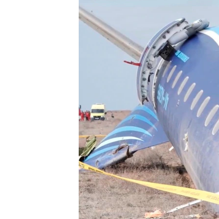
EURÓPAI UNIÓ
VILÁG
KLÍMAVÁLTOZÁS
A MÚLT TANULSÁGAI