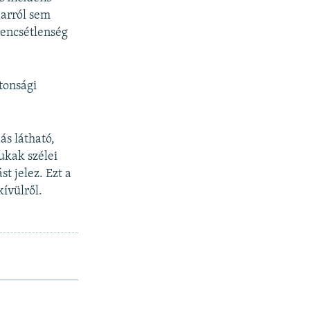
 arról sem
erencsétlenség
tonsági
ás látható,
ukak szélei
t jelez. Ezt a
kívülről.