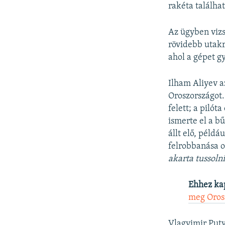
rakéta találhat
Az ügyben vizs
rövidebb utakr
ahol a gépet g
Ilham Aliyev a
Oroszországot.
felett; a pilót
ismerte el a b
állt elő, péld
felrobbanása o
akarta tussolni
Ehhez ka
meg Oros
Vlagyimir Puty