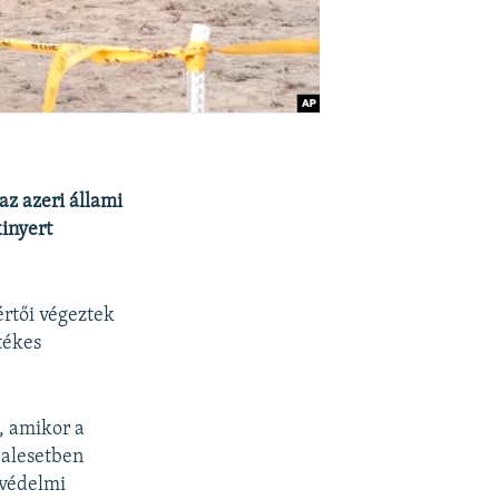
z azeri állami
inyert
értői végeztek
tékes
, amikor a
balesetben
gvédelmi