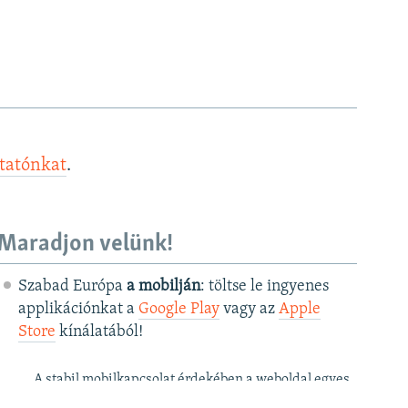
ztatónkat
.
Maradjon velünk!
Szabad Európa
a mobilján
: töltse le ingyenes
applikációnkat a
Google Play
vagy az
Apple
Store
kínálatából!
A stabil mobilkapcsolat érdekében a weboldal egyes
funkciói az applikációban csak korlátozottan érhetők