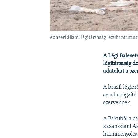
Az azeri állami légitársaság lezuhant utas
A Légi Baleset
légitársaság 
adatokat a sz
A brazil légie
az adatrögzítő
szerveknek.
A Bakuból a cs
kazahsztáni Ak
harmincnyolcan