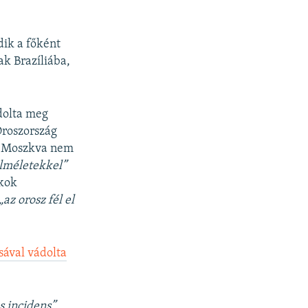
dik a főként
k Brazíliába,
ádolta meg
Oroszország
ogy Moszkva nem
lméletekkel”
ckok
„az orosz fél el
sával vádolta
s incidens”