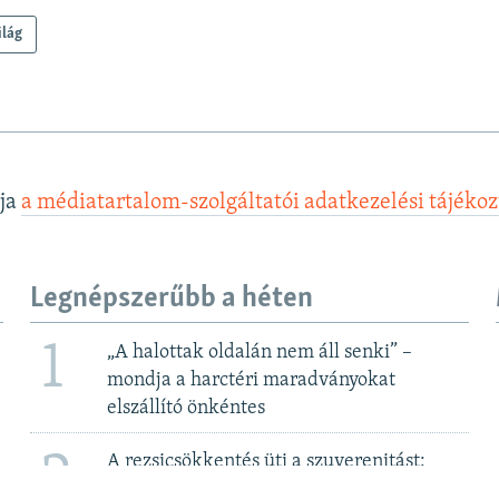
ilág
lja
a médiatartalom-szolgáltatói adatkezelési tájéko
Legnépszerűbb a héten
1
„A halottak oldalán nem áll senki” –
mondja a harctéri maradványokat
elszállító önkéntes
2
A rezsicsökkentés üti a szuverenitást:
megegyezni készül a kormány a Bős-