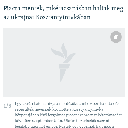
Piacra mentek, rakétacsapásban haltak meg
az ukrajnai Kosztantyinivkában
Egy ukrán katona hívja a mentősöket, miközben halottak és
1/8
sebesültek hevernek körülötte a Kosztyantyinivka
központjában lévő forgalmas piacot ért orosz rakétatámadást
követően szeptember 6-án. Ukrán tisztviselők szerint
legalább tizenhét ember, köztük egy gyermek halt meg a