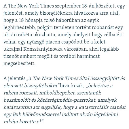
A The New York Times szeptember 18-án közzétett egy
jelentést, amely bizonyítékokra hivatkozva arra utal,
hogy a 18 hónapja folyó háborúban az egyik
leghírhedtebb, polgári területen történt robbanást egy
ukrán rakéta okozhatta, amely ahelyett hogy célba ért
volna, egy nyüzsgő piacon csapódott be a kelet-
ukrajnai Konsztantyinovka városában, ahol legalább
tizenöt embert megölt és további harmincat
megsebesített.
A jelentés
„a The New York Times által összegyűjtött és
elemzett bizonyítékokra”
hivatkozik,
„beleértve a
rakéta roncsait, műholdképeket, szemtanúk
beszámolóit és közösségimédia-posztokat, amelyek
határozottan azt sugallják, hogy a katasztrofális csapást
egy Buk kilövőrendszerrel indított ukrán légvédelmi
rakéta követte el”.