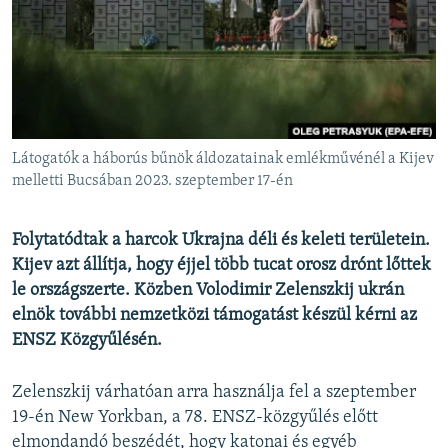
EURÓPAI UNIÓ
VILÁG
KLÍMAVÁLTOZÁS
A MÚLT TANULSÁGAI
Látogatók a háborús bűnök áldozatainak emlékművénél a Kijev
KÖVESSEN MINKET!
melletti Bucsában 2023. szeptember 17-én
Folytatódtak a harcok Ukrajna déli és keleti területein.
Kijev azt állítja, hogy éjjel több tucat orosz drónt lőttek
Valamennyi RFE/RL weboldal
le országszerte. Közben Volodimir Zelenszkij ukrán
elnök további nemzetközi támogatást készül kérni az
ENSZ Közgyűlésén.
Zelenszkij várhatóan arra használja fel a szeptember
19-én New Yorkban, a 78. ENSZ-közgyűlés előtt
elmondandó beszédét, hogy katonai és egyéb