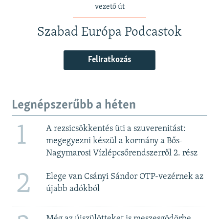
vezető út
Szabad Európa Podcastok
Feliratkozás
Legnépszerűbb a héten
1
A rezsicsökkentés üti a szuverenitást:
megegyezni készül a kormány a Bős-
Nagymarosi Vízlépcsőrendszerről 2. rész
2
Elege van Csányi Sándor OTP-vezérnek az
újabb adókból
Még az újszülötteket is meszesgödörbe