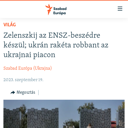
Akadálymentes
mód
Ugrás
VILÁG
a
NAPIRENDEN
Zelenszkij az ENSZ-beszédre
fő
AKTUÁLIS
oldalra
készül; ukrán rakéta robbant az
FELIRATKOZÁS
PODCASTOK
Ugrás
ukrajnai piacon
a
VIDEÓK
tartalomjegyzékre
Szabad Európa (Ukrajna)
Spotify
ELEMZŐ
Ugrás
a
2023. szeptember 19.
NER15
Feliratkozás
keresésre
SZABADON
Megosztás
TÁRSADALOM
DEMOKRÁCIA
A PÉNZ NYOMÁBAN