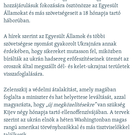
hozzájárulásuk fokozására ösztönözze az Egyesült
Államokat és más szövetségeseit a 18 hónapja tartó
háborúban.
A hírek szerint az Egyesült Államok és többi
szövetségese nyomást gyakorolt Ukrajnára annak
érdekében, hogy sikereket mutasson fel, miközben
bírálták az ukrán hadsereg erőfeszítéseinek ütemét az
oroszok által megszállt dél- és kelet-ukrajnai területek
visszafoglalására.
Zelenszkij a védelmi átalakítást, amely magában
foglalta a miniszter és hat helyettese leváltását, azzal
magyarázta, hogy
„új megközelítésekre”
van szükség
Kijev négy hónapja tartó ellenoffenzívájában. A tervek
szerint az ukrán elnök a héten Washingtonban magas
rangú amerikai törvényhozókkal és más tisztviselőkkel