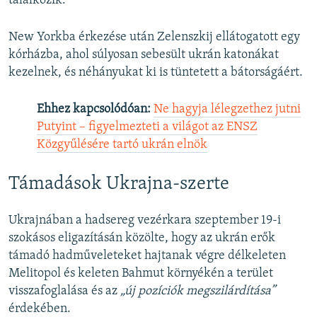
találkozik.
New Yorkba érkezése után Zelenszkij ellátogatott egy
kórházba, ahol súlyosan sebesült ukrán katonákat
kezelnek, és néhányukat ki is tüntetett a bátorságáért.
Ehhez kapcsolódóan:
Ne hagyja lélegzethez jutni
Putyint – figyelmezteti a világot az ENSZ
Közgyűlésére tartó ukrán elnök
Támadások Ukrajna-szerte
Ukrajnában a hadsereg vezérkara szeptember 19-i
szokásos eligazításán közölte, hogy az ukrán erők
támadó hadműveleteket hajtanak végre délkeleten
Melitopol és keleten Bahmut környékén a terület
visszafoglalása és az
„új pozíciók megszilárdítása”
érdekében.