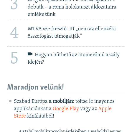
3
dobták – a roma holokauszt áldozataira
emlékezünk
4
MTVA szerkesztő: Itt „nem az ellenzéki
összefogást támogatják”
5
Hogyan hűthető az atomerőmű aszály
idején?
Maradjon velünk!
Szabad Európa
a mobilján
: töltse le ingyenes
applikációnkat a
Google Play
vagy az
Apple
Store
kínálatából!
A stabil mobilkapcsolat érdekében a weboldal egyes