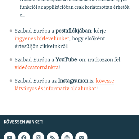
funkciói az applikációban csak korlátozottan érhetők
el.
Szabad Európa a
postafiókjában
: kérje
ingyenes hírlevelünket
, hogy elsőként
értesüljön cikkeinkről!
Szabad Európa a
YouTube
-on: iratkozzon fel
videócsatornánkra
!
Szabad Európa az
Instagramon
is:
kövesse
látványos és informatív oldalunkat
! ​
KÖVESSEN MINKET!