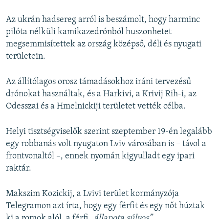
Az ukrán hadsereg arról is beszámolt, hogy harminc
pilóta nélküli kamikazedrónból huszonhetet
megsemmisítettek az ország középső, déli és nyugati
területein.
Az állítólagos orosz támadásokhoz iráni tervezésű
drónokat használtak, és a Harkivi, a Krivij Rih-i, az
Odesszai és a Hmelnickiji területet vették célba.
Helyi tisztségviselők szerint szeptember 19-én legalább
egy robbanás volt nyugaton Lviv városában is – távol a
frontvonaltól –, ennek nyomán kigyulladt egy ipari
raktár.
Makszim Kozickij, a Lvivi terület kormányzója
Telegramon azt írta, hogy egy férfit és egy nőt húztak
ki a romok alól, a férfi
„állapota súlyos”.