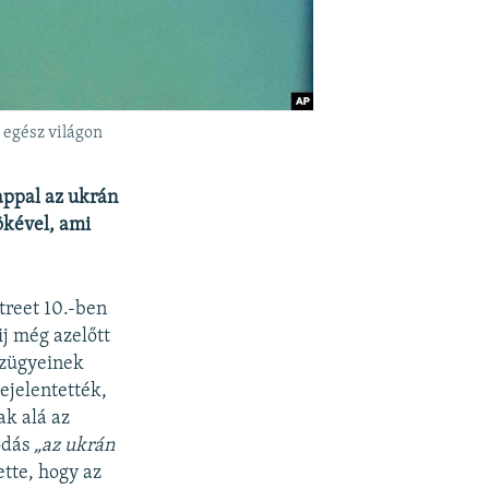
 egész világon
appal az ukrán
ökével, ami
treet 10.-ben
ij még azelőtt
énzügyeinek
ejelentették,
ak alá az
odás
„az ukrán
ette, hogy az