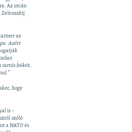
ra. Az utcán
 Zelenszkij
tarmer az
épe. Azért
mogatják
tatlan
 tartós békét,
ul.”
nket, hogy
al is –
áról szóló
int a NATO és