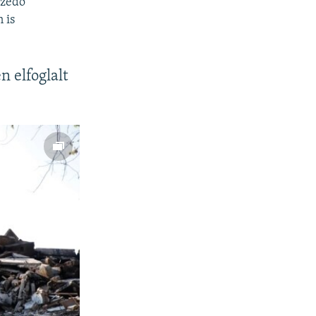
ezedő
 is
 elfoglalt