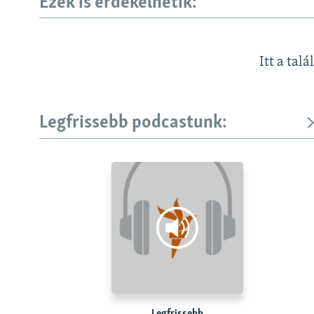
Ezek is érdekelhetik:
Itt a talá
Legfrissebb podcastunk: