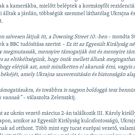
k a kamerákba, mielőtt beléptek a kormányfői rezidenciá
 álltak a járdán, többségük szemmel láthatólag Ukrajna és
t.
 szívesen látjuk itt, a Downing Street 10.-ben
– mondta S
k a BBC tudósítása szerint
– Ez itt az Egyesült Királyság n
ogy megmutassák, mennyire támogatják önt és mennyire tá
es az eltökéltségünk, hogy önök mellett állunk megingatha
 hogy elérjük azt, amit mindketten el akarunk érni, vagyis a
 békéjét, amely Ukrajna szuverenitásán és biztonságán alap
ámogatásukra, és továbbra is nagyon boldoggá tesz bennü
k vannak” –
válaszolta Zelenszkij.
t az ukrán vezető március 2-án találkozik III. Károly királly
pon, amikor az Egyesült Királyság kulcsfontosságú, Ukrajn
nak ad otthont. Több mint egy tucat európai vezető, valam