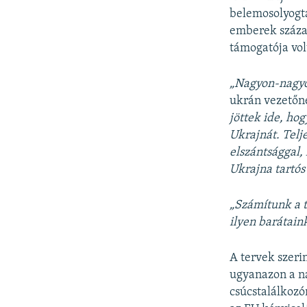
belemosolyogta
emberek százai
támogatója vol
„Nagyon-nagyon
ukrán vezetőne
jöttek ide, h
Ukrajnát. Telj
elszántsággal,
Ukrajna tartós
„Számítunk a t
ilyen barátain
A tervek szerin
ugyanazon a na
csúcstalálkozó