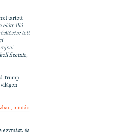
rel tartott
előtt álló
ősítésére tett
gi
krajnai
ell fizetnie,
ald Trump
 világon
ázban, miután
e egymást, és