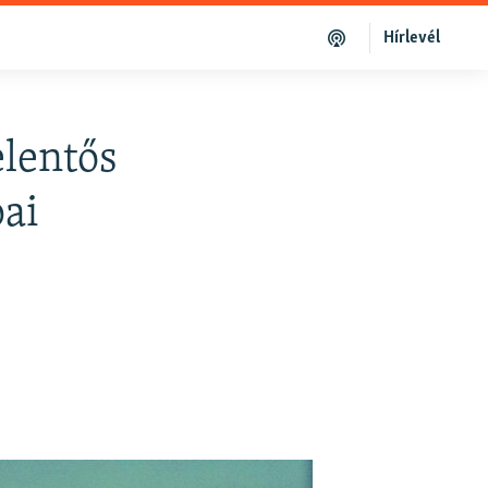
Hírlevél
elentős
pai