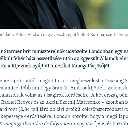
ökkel a Fehér Házban nagy visszhangot keltett Európa-szerte és az
ir Starmer brit miniszterelnök üdvözölte Londonban egy n
élküli fehér házi összetűzése után az Egyesült Államok eln
rta a Kijevnek nyújtott amerikai támogatás jövőjét.
enszkij zárt ajtók mögött tartott megbeszélést a Downing S
valamivel több mint egy órán át. Amikor kijöttek, Zelenszk
 válaszoltak volna az újságírók kérdéseire. A két ország p
it Rachel Reeves és az ukrán Szerhij Marcsenko – azonban b
árd font (2,84 milliárd dollár) értékű kölcsönszerződést írt
 képességek erősítésére. London közölte, hogy a megállap
t megingathatatlan és folytonos támogatás”
jele, és hozzát