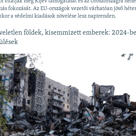
ői vitatják meg Kijev támogatását és az Oroszországra neh
ás fokozását. Az EU-országok vezetői várhatóan jövő héten
kkor a védelmi kiadások növelése lesz napirenden.
letlen földek, kisemmizett emberek: 2024-ben
ülések