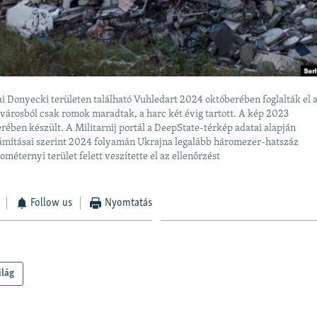
i Donyecki területen található Vuhledart 2024 októberében foglalták el 
 városból csak romok maradtak, a harc két évig tartott. A kép 2023
ében készült. A Militarnij portál a DeepState-térkép adatai alapján
zámításai szerint 2024 folyamán Ukrajna legalább háromezer-hatszáz
ométernyi terület felett veszítette el az ellenőrzést
Follow us
Nyomtatás
ilág