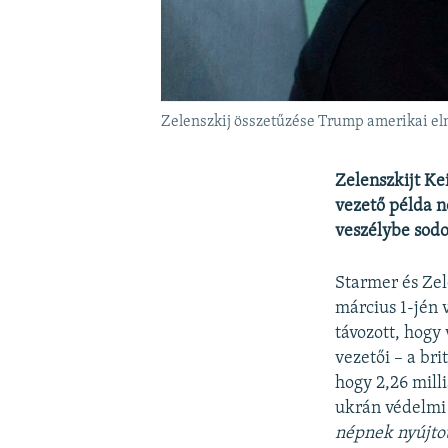
Zelenszkij összetűzése Trump amerikai eln
Zelenszkijt Ke
vezető példa n
veszélybe sodo
Starmer és Zel
március 1-jén 
távozott, hogy
vezetői – a br
hogy 2,26 milli
ukrán védelmi
népnek nyújtot