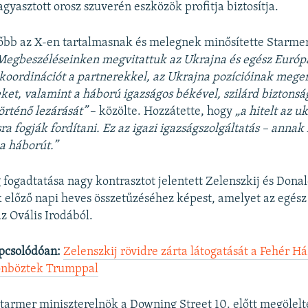
gyasztott orosz szuverén eszközök profitja biztosítja.
őbb az X-en
tartalmasnak és melegnek
minősítette Starmer
Megbeszéléseinken megvitattuk az Ukrajna és egész Európa 
 koordinációt a partnerekkel, az Ukrajna pozícióinak meger
ket, valamint a háború igazságos békével, szilárd biztonsá
örténő lezárását”
– közölte. Hozzátette, hogy
„a hitelt az u
a fogják fordítani. Ez az igazi igazságszolgáltatás – annak k
 a háborút.”
fogadtatása nagy kontrasztot jelentett Zelenszkij és Don
 előző napi heves összetűzéséhez képest, amelyet az egész
z Ovális Irodából.
pcsolódóan:
Zelenszkij rövidre zárta látogatását a Fehér H
önböztek Trumppal
Starmer miniszterelnök a Downing Street 10. előtt megölelt