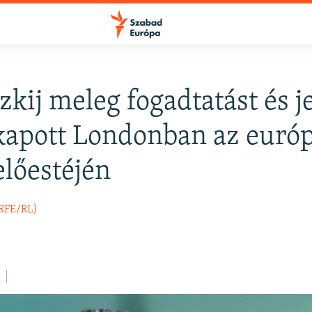
zkij meleg fogadtatást és j
FELIRATKOZÁS
 kapott Londonban az euró
előestéjén
Apple Podcasts
(RFE/RL)
Spotify
Feliratkozás