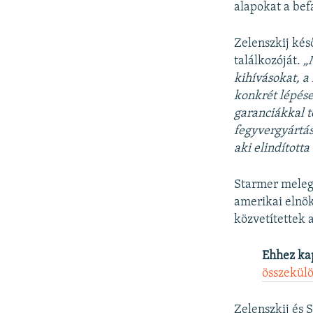
alapokat a befa
Zelenszkij kés
találkozóját.
„
kihívásokat, a
konkrét lépése
garanciákkal t
fegyvergyártásr
aki elindította
Starmer meleg 
amerikai elnök
közvetítettek a
Ehhez ka
összekül
Zelenszkij és 