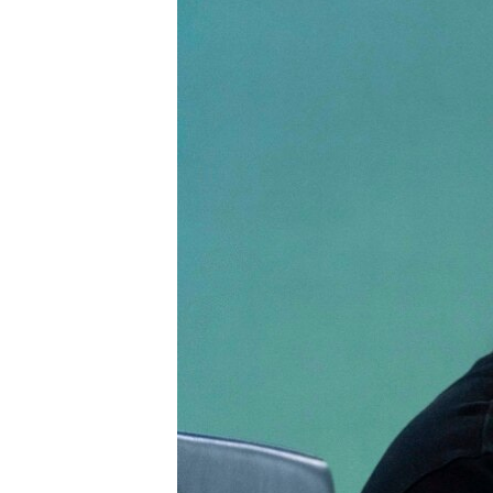
EURÓPAI UNIÓ
VILÁG
KLÍMAVÁLTOZÁS
A MÚLT TANULSÁGAI