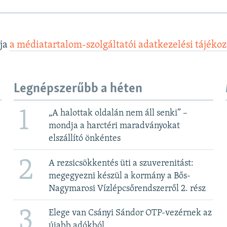
lja
a médiatartalom-szolgáltatói adatkezelési tájéko
Legnépszerűbb a héten
1
„A halottak oldalán nem áll senki” –
mondja a harctéri maradványokat
elszállító önkéntes
2
A rezsicsökkentés üti a szuverenitást:
megegyezni készül a kormány a Bős-
Nagymarosi Vízlépcsőrendszerről 2. rész
3
Elege van Csányi Sándor OTP-vezérnek az
újabb adókból