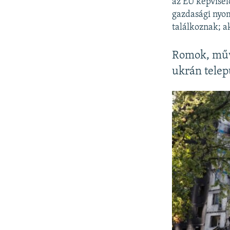
az EU képvisel
gazdasági nyom
találkoznak; a
Romok, műve
ukrán telep