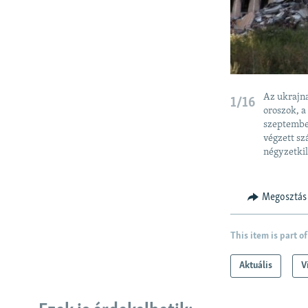
Az ukrajna
1/16
oroszok, a
szeptember
végzett s
négyzetkil
Megosztás
This item is part of
Aktuális
V