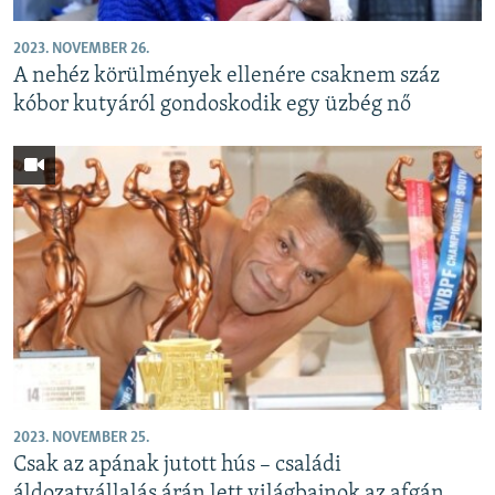
2023. NOVEMBER 26.
A nehéz körülmények ellenére csaknem száz
kóbor kutyáról gondoskodik egy üzbég nő
2023. NOVEMBER 25.
Csak az apának jutott hús – családi
áldozatvállalás árán lett világbajnok az afgán