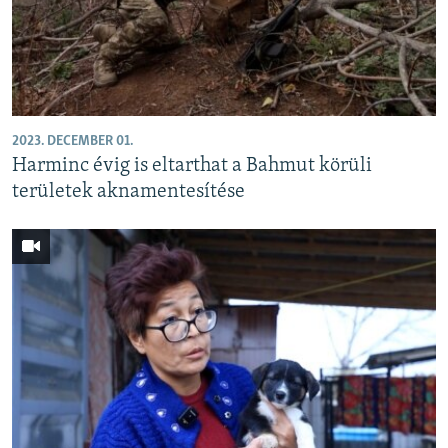
EURÓPAI UNIÓ
VILÁG
KLÍMAVÁLTOZÁS
A MÚLT TANULSÁGAI
2023. DECEMBER 01.
Harminc évig is eltarthat a Bahmut körüli
KÖVESSEN MINKET!
területek aknamentesítése
Valamennyi RFE/RL weboldal