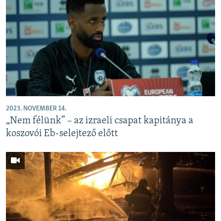
2023. NOVEMBER 14.
„Nem félünk” – az izraeli csapat kapitánya a
koszovói Eb-selejtező előtt