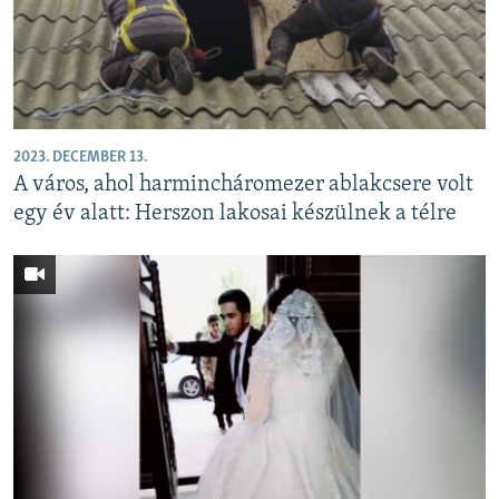
EURÓPAI UNIÓ
VILÁG
KLÍMAVÁLTOZÁS
A MÚLT TANULSÁGAI
2023. DECEMBER 13.
A város, ahol harmincháromezer ablakcsere volt
KÖVESSEN MINKET!
egy év alatt: Herszon lakosai készülnek a télre
Valamennyi RFE/RL weboldal