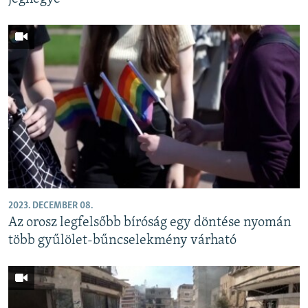
2023. DECEMBER 08.
Az orosz legfelsőbb bíróság egy döntése nyomán
több gyűlölet-bűncselekmény várható