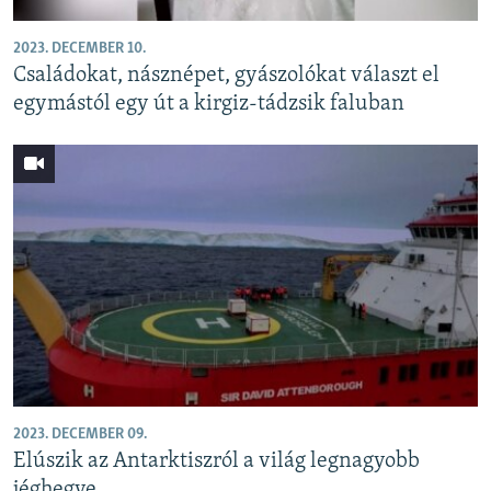
2023. DECEMBER 10.
Családokat, násznépet, gyászolókat választ el
egymástól egy út a kirgiz-tádzsik faluban
2023. DECEMBER 09.
Elúszik az Antarktiszról a világ legnagyobb
jéghegye