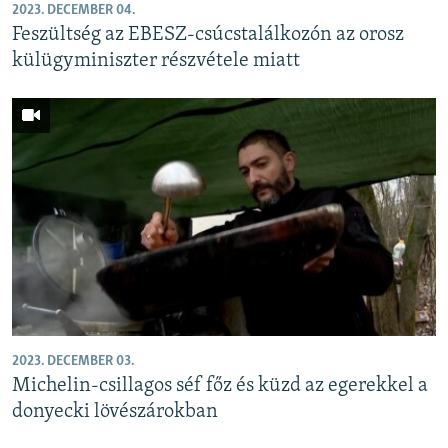
2023. DECEMBER 04.
Feszültség az EBESZ-csúcstalálkozón az orosz
külügyminiszter részvétele miatt
2023. DECEMBER 03.
Michelin-csillagos séf főz és küzd az egerekkel a
donyecki lövészárokban