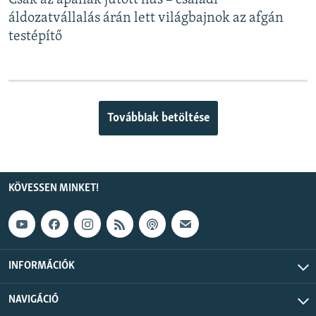
Csak az apának jutott hús – családi
áldozatvállalás árán lett világbajnok az afgán
testépítő
Továbbiak betöltése
KÖVESSEN MINKET!
INFORMÁCIÓK
NAVIGÁCIÓ