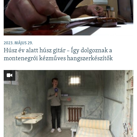
EURÓPAI UNIÓ
VILÁG
KLÍMAVÁLTOZÁS
A MÚLT TANULSÁGAI
2023. MÁJUS 29.
Húsz év alatt húsz gitár – Így dolgoznak a
KÖVESSEN MINKET!
montenegrói kézműves hangszerkészítők
Valamennyi RFE/RL weboldal