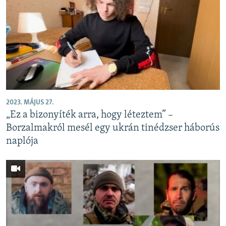
2023. MÁJUS 27.
„Ez a bizonyíték arra, hogy léteztem” –
Borzalmakról mesél egy ukrán tinédzser háborús
naplója