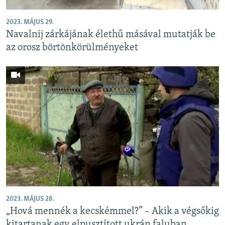
2023. MÁJUS 29.
Navalnij zárkájának élethű másával mutatják be
az orosz börtönkörülményeket
2023. MÁJUS 28.
„Hová mennék a kecskémmel?” – Akik a végsőkig
kitartanak egy elpusztított ukrán faluban