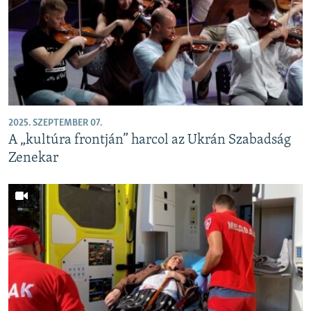
2025. SZEPTEMBER 07.
A „kultúra frontján” harcol az Ukrán Szabadság
Zenekar