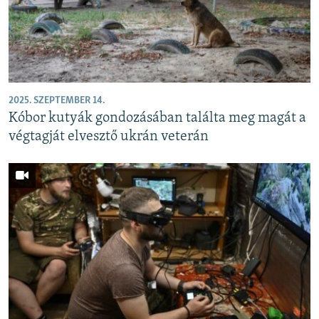
EURÓPAI UNIÓ
VILÁG
KLÍMAVÁLTOZÁS
A MÚLT TANULSÁGAI
2025. SZEPTEMBER 14.
Kóbor kutyák gondozásában találta meg magát a
KÖVESSEN MINKET!
végtagját elvesztő ukrán veterán
Valamennyi RFE/RL weboldal