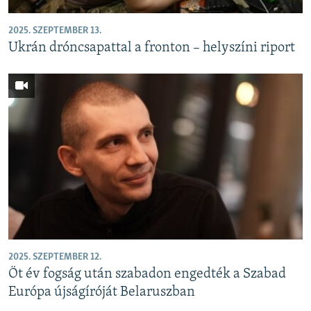
2025. SZEPTEMBER 13.
Ukrán dróncsapattal a fronton – helyszíni riport
2025. SZEPTEMBER 12.
Öt év fogság után szabadon engedték a Szabad
Európa újságíróját Belaruszban