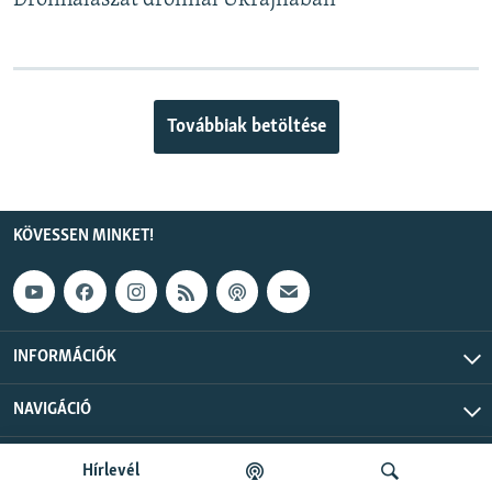
Drónhalászat drónnal Ukrajnában
Továbbiak betöltése
KÖVESSEN MINKET!
INFORMÁCIÓK
NAVIGÁCIÓ
Szabad Európa © 2026 RFE/RL, Inc. Minden jog fenntartva.
Hírlevél