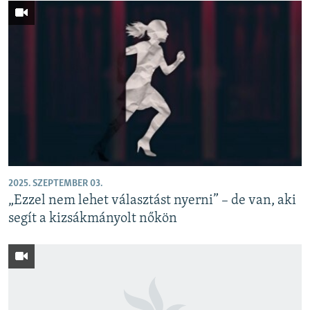
2025. SZEPTEMBER 03.
„Ezzel nem lehet választást nyerni” – de van, aki
segít a kizsákmányolt nőkön