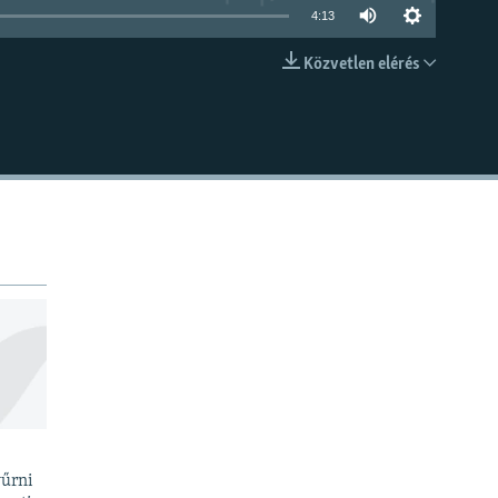
4:13
Közvetlen elérés
BEÁGYAZÁS
yűrni