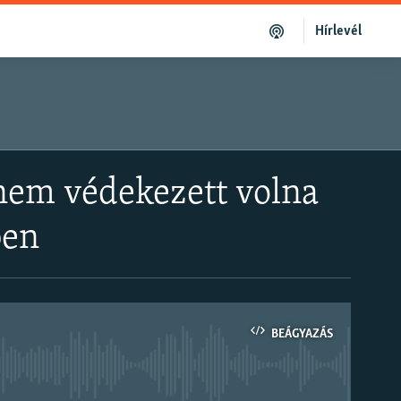
Hírlevél
 nem védekezett volna
ben
BEÁGYAZÁS
om