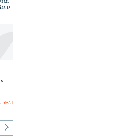
yzati
sa is
-s
 epizód