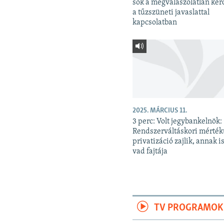
sok a megválaszolatlan kér
a tűzszüneti javaslattal
kapcsolatban
2025. MÁRCIUS 11.
3 perc: Volt jegybankelnök:
Rendszerváltáskori mérté
privatizáció zajlik, annak is
vad fajtája
TV PROGRAMOK