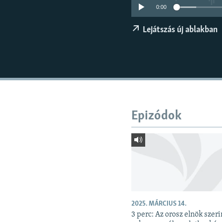
EURÓPAI UNIÓ
0:00
VILÁG
Lejátszás új ablakban
KLÍMAVÁLTOZÁS
A MÚLT TANULSÁGAI
Epizódok
2025. MÁRCIUS 14.
3 perc: Az orosz elnök szeri