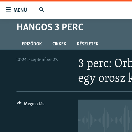
Akadálymentes
MENÜ
mód
Keresés
Ugrás
HANGOS 3 PERC
NAPIRENDEN
a
AKTUÁLIS
fő
EPIZÓDOK
CIKKEK
RÉSZLETEK
oldalra
PODCASTOK
Ugrás
VIDEÓK
a
2024. szeptember 27.
3 perc: Or
tartalomjegyzékre
ELEMZŐ
Ugrás
egy orosz 
NER15
a
keresésre
SZABADON
TÁRSADALOM
Megosztás
DEMOKRÁCIA
A PÉNZ NYOMÁBAN