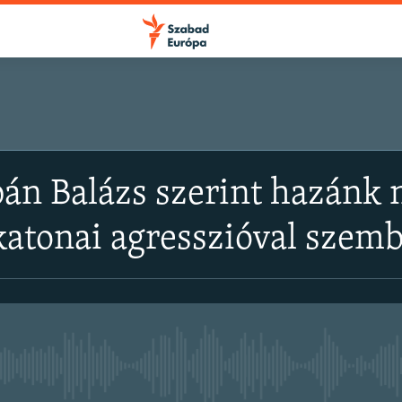
bán Balázs szerint hazánk
katonai agresszióval szem
Jelenleg nincs elérhető tartal