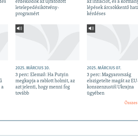
dés
érdeklődők az újratöltött
az inflációt, és a kormán
letelepedésikötvény-
lépések árcsökkentő hatá
programért
kérdéses
2025. MÁRCIUS 10.
2025. MÁRCIUS 07.
3 perc: Elemző: Ha Putyin
3 perc: Magyarország
kű
megkapja a rablott holmit, az
elszigetelte magát az EU
 a
azt jelenti, hogy menni fog
konszenzustól Ukrajna
tovább
ügyében
Összes