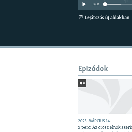
EURÓPAI UNIÓ
0:00
VILÁG
Lejátszás új ablakban
KLÍMAVÁLTOZÁS
A MÚLT TANULSÁGAI
Epizódok
2025. MÁRCIUS 14.
3 perc: Az orosz elnök szeri