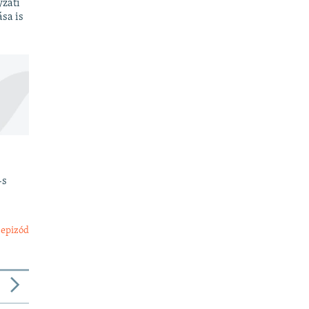
yzati
sa is
-s
 epizód