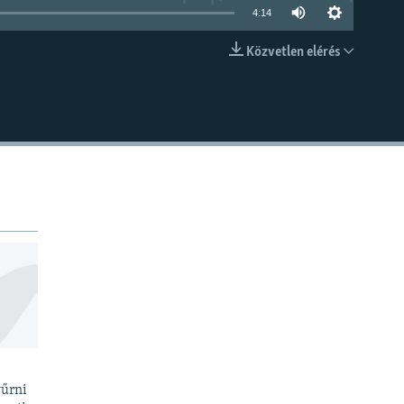
4:14
Közvetlen elérés
BEÁGYAZÁS
yűrni