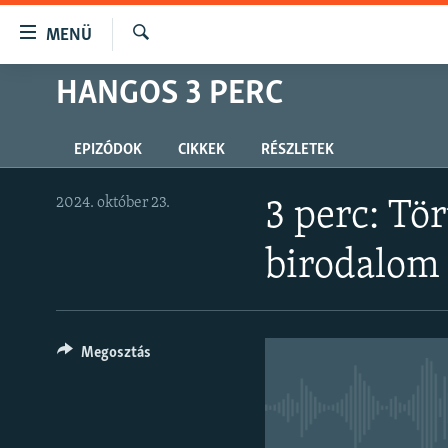
Akadálymentes
MENÜ
mód
Keresés
Ugrás
HANGOS 3 PERC
NAPIRENDEN
a
AKTUÁLIS
fő
EPIZÓDOK
CIKKEK
RÉSZLETEK
oldalra
PODCASTOK
Ugrás
VIDEÓK
a
2024. október 23.
3 perc: Tö
tartalomjegyzékre
ELEMZŐ
Ugrás
birodalom
NER15
a
keresésre
SZABADON
TÁRSADALOM
Megosztás
DEMOKRÁCIA
A PÉNZ NYOMÁBAN