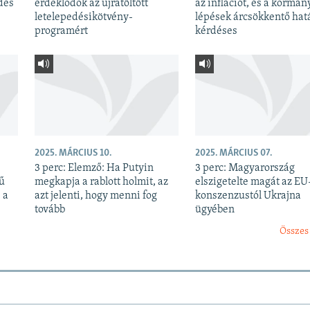
dés
érdeklődők az újratöltött
az inflációt, és a kormán
letelepedésikötvény-
lépések árcsökkentő hatá
programért
kérdéses
2025. MÁRCIUS 10.
2025. MÁRCIUS 07.
3 perc: Elemző: Ha Putyin
3 perc: Magyarország
kű
megkapja a rablott holmit, az
elszigetelte magát az EU
 a
azt jelenti, hogy menni fog
konszenzustól Ukrajna
tovább
ügyében
Összes