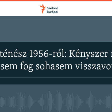
rténész 1956-ról: Kényszer 
 sem fog sohasem visszavo
Jelenleg nincs elérhető tartal