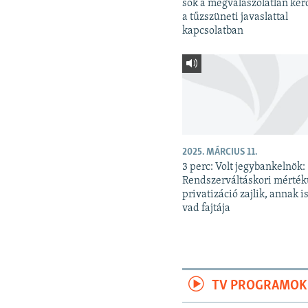
sok a megválaszolatlan kér
a tűzszüneti javaslattal
kapcsolatban
2025. MÁRCIUS 11.
3 perc: Volt jegybankelnök:
Rendszerváltáskori mérté
privatizáció zajlik, annak is
vad fajtája
TV PROGRAMOK