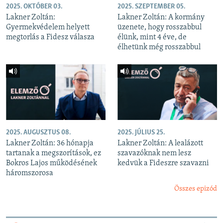
2025. OKTÓBER 03.
2025. SZEPTEMBER 05.
Lakner Zoltán:
Lakner Zoltán: A kormány
Gyermekvédelem helyett
üzenete, hogy rosszabbul
megtorlás a Fidesz válasza
élünk, mint 4 éve, de
élhetünk még rosszabbul
2025. AUGUSZTUS 08.
2025. JÚLIUS 25.
Lakner Zoltán: 36 hónapja
Lakner Zoltán: A lealázott
tartanak a megszorítások, ez
szavazóknak nem lesz
Bokros Lajos működésének
kedvük a Fideszre szavazni
háromszorosa
Összes epizód