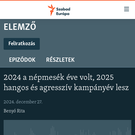
Akadálymentes
mód
Ugrás
ELEMZŐ
a
NAPIRENDEN
fő
AKTUÁLIS
Feliratkozás
oldalra
FELIRATKOZÁS
PODCASTOK
Ugrás
EPIZÓDOK
RÉSZLETEK
a
VIDEÓK
tartalomjegyzékre
Spotify
ELEMZŐ
Ugrás
2024 a népmesék éve volt, 2025
a
NER15
hangos és agresszív kampányév lesz
Feliratkozás
keresésre
SZABADON
2024. december 27.
TÁRSADALOM
Benyó Rita
DEMOKRÁCIA
A PÉNZ NYOMÁBAN