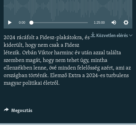
EURÓPAI UNIÓ
Jelenleg nincs elérhető tartalom
VILÁG
0:00
1:25:00
KLÍMAVÁLTOZÁS
Közvetlen elérés
2024 rácáfolt a Fidesz-plakátokra, és
A MÚLT TANULSÁGAI
kiderült, hogy nem csak a Fidesz
létezik. Orbán Viktor harminc év után azzal találta
KÖVESSEN MINKET!
szemben magát, hogy nem tehet úgy, mintha
ellenzékben lenne, övé minden felelősség azért, ami az
országban történik. Elemző Extra a 2024-es turbulens
Valamennyi RFE/RL weboldal
magyar politikai életről.
Megosztás