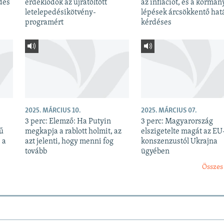
dés
érdeklődők az újratöltött
az inflációt, és a kormán
letelepedésikötvény-
lépések árcsökkentő hatá
programért
kérdéses
2025. MÁRCIUS 10.
2025. MÁRCIUS 07.
3 perc: Elemző: Ha Putyin
3 perc: Magyarország
kű
megkapja a rablott holmit, az
elszigetelte magát az EU
 a
azt jelenti, hogy menni fog
konszenzustól Ukrajna
tovább
ügyében
Összes