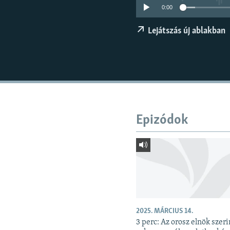
EURÓPAI UNIÓ
0:00
VILÁG
Lejátszás új ablakban
KLÍMAVÁLTOZÁS
A MÚLT TANULSÁGAI
Epizódok
2025. MÁRCIUS 14.
3 perc: Az orosz elnök szeri