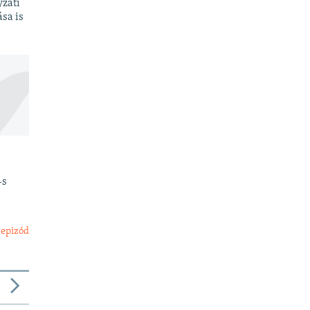
yzati
sa is
-s
 epizód