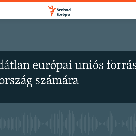
dátlan európai uniós forrás
ország számára
Jelenleg nincs elérhető tartal