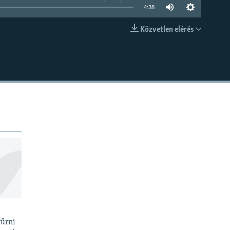
4:38
Közvetlen elérés
BEÁGYAZÁS
yűrni