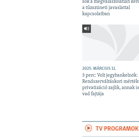
sok a megválaszolatlan kér
a tűzszüneti javaslattal
kapcsolatban
2025. MÁRCIUS 11.
3 perc: Volt jegybankelnök:
Rendszerváltáskori mérté
privatizáció zajlik, annak is
vad fajtája
TV PROGRAMOK