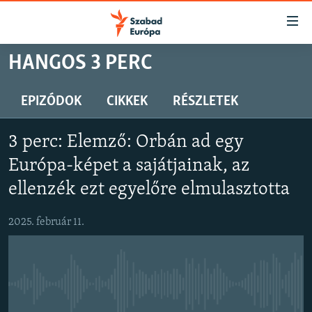
Akadálymentes
mód
Ugrás
HANGOS 3 PERC
a
NAPIRENDEN
fő
AKTUÁLIS
EPIZÓDOK
CIKKEK
RÉSZLETEK
oldalra
PODCASTOK
Ugrás
3 perc: Elemző: Orbán ad egy
a
VIDEÓK
tartalomjegyzékre
Európa-képet a sajátjainak, az
ELEMZŐ
Ugrás
ellenzék ezt egyelőre elmulasztotta
a
NER15
keresésre
2025. február 11.
SZABADON
TÁRSADALOM
DEMOKRÁCIA
Jelenleg nincs elérhető tartalom
A PÉNZ NYOMÁBAN