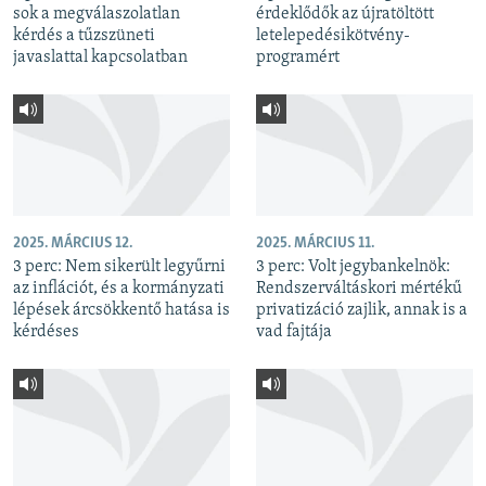
sok a megválaszolatlan
érdeklődők az újratöltött
kérdés a tűzszüneti
letelepedésikötvény-
javaslattal kapcsolatban
programért
2025. MÁRCIUS 12.
2025. MÁRCIUS 11.
3 perc: Nem sikerült legyűrni
3 perc: Volt jegybankelnök:
az inflációt, és a kormányzati
Rendszerváltáskori mértékű
lépések árcsökkentő hatása is
privatizáció zajlik, annak is a
kérdéses
vad fajtája