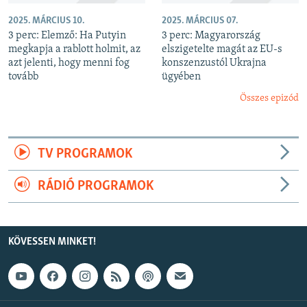
2025. MÁRCIUS 10.
2025. MÁRCIUS 07.
3 perc: Elemző: Ha Putyin
3 perc: Magyarország
megkapja a rablott holmit, az
elszigetelte magát az EU-s
azt jelenti, hogy menni fog
konszenzustól Ukrajna
tovább
ügyében
Összes epizód
TV PROGRAMOK
RÁDIÓ PROGRAMOK
KÖVESSEN MINKET!