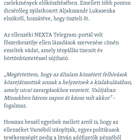
cselekmények előkészítésében. Emellett több ponton
dicsérőleg nyilatkozott Aljakszandr Lukasenka
elnökről, hozzátéve, hogy tiszteli őt.
Az ellenzéki NEXTA Telegram-portál volt
főszerkesztője ellen lázadások szervezése címén
emeltek vádat, amely tényállás tizenöt év
börtönbüntetéssel sújtható.
„Megértettem, hogy az általam közzétett felhívások
közrejátszottak annak a helyzetnek a kialakulásában,
amely utcai zavargásokhoz vezetett. Valójában
Minszkben három napon át káosz volt akkor”
–
fogalmaz.
Hosszan beszél egyebek mellett arról is, hogy az
ellenzéket Varsóból irányítják, egyes politikusok
tevékenységét pedig a litván adófizetők pénzéből