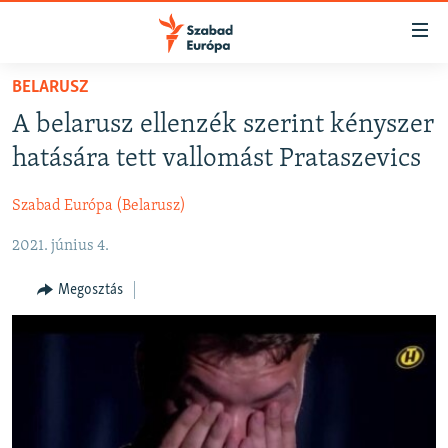
Akadálymentes
mód
Ugrás
BELARUSZ
a
NAPIRENDEN
A belarusz ellenzék szerint kényszer
fő
AKTUÁLIS
oldalra
hatására tett vallomást Prataszevics
PODCASTOK
Ugrás
a
Szabad Európa (Belarusz)
VIDEÓK
tartalomjegyzékre
2021. június 4.
ELEMZŐ
Ugrás
a
NER15
Megosztás
keresésre
SZABADON
TÁRSADALOM
DEMOKRÁCIA
A PÉNZ NYOMÁBAN