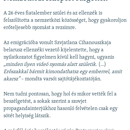
A 26 éves fiatalember szülei és az ellenzék is
felszólította a nemzetközi közösséget, hogy gyakoroljon
erőteljesebb nyomást a rezsimre.
Az emigrációba vonult Szvjatlana Cihanouszkaja
belarusz ellenzéki vezető kijelentette, hogy a
nyilatkozatot figyelmen kívül kell hagyni, ugyanis
„minden ilyen videó nyomás alatt születik.
(…)
Erőszakkal bármit kimondathatsz egy emberrel, amit
akarsz”
– mondta varsói sajtótájékoztatóján.
Nem tudni pontosan, hogy hol és mikor vették fel a
beszélgetést, a sokak szerint a szovjet
propagandainterjúkhoz hasonló felvételen csak egy
sötét helyiség látszik.