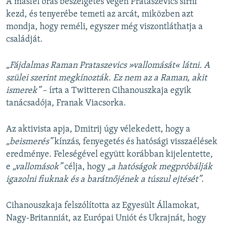
A másfél órás beszélgetés végén Prataszevics sírni
kezd, és tenyerébe temeti az arcát, miközben azt
mondja, hogy reméli, egyszer még viszontláthatja a
családját.
„Fájdalmas Raman Prataszevics »vallomását« látni. A
szülei szerint megkínozták. Ez nem az a Raman, akit
ismerek”
– írta a Twitteren Cihanouszkaja egyik
tanácsadója, Franak Viacsorka.
Az aktivista apja, Dmitrij úgy vélekedett, hogy a
„beismerés”
kínzás, fenyegetés és hatósági visszaélések
eredménye. Feleségével együtt korábban kijelentette,
e
„vallomások”
célja, hogy
„a hatóságok megpróbálják
igazolni fiuknak és a barátnőjének a túszul ejtését”
.
Cihanouszkaja felszólította az Egyesült Államokat,
Nagy-Britanniát, az Európai Uniót és Ukrajnát, hogy