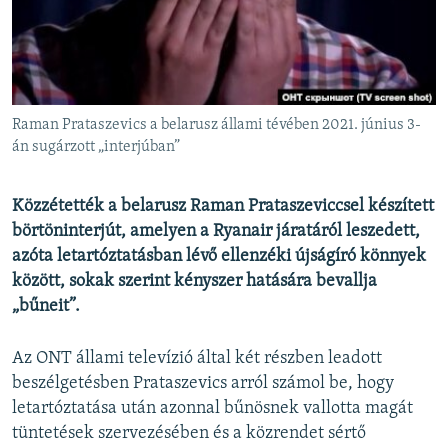
EURÓPAI UNIÓ
VILÁG
KLÍMAVÁLTOZÁS
A MÚLT TANULSÁGAI
Raman Prataszevics a belarusz állami tévében 2021. június 3-
án sugárzott „interjúban”
KÖVESSEN MINKET!
Közzétették a belarusz Raman Prataszeviccsel készített
börtöninterjút, amelyen a Ryanair járatáról leszedett,
azóta letartóztatásban lévő ellenzéki újságíró könnyek
Valamennyi RFE/RL weboldal
között, sokak szerint kényszer hatására bevallja
„bűneit”.
Az ONT állami televízió által két részben leadott
beszélgetésben Prataszevics arról számol be, hogy
letartóztatása után azonnal bűnösnek vallotta magát
tüntetések szervezésében és a közrendet sértő