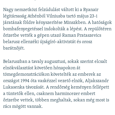
Nagy nemzetközi felzúdulást váltott ki a Ryanair
légitársaság Athénból Vilniusba tartó május 23-i
járatának földre kényszerítése Minszkben. A hatóságok
bombafenyegetéssel indokolták a lépést. A repülőtéren
őrizetbe vették a gépen utazó Raman Prataszevics
belarusz ellenzéki újságíró-aktivistát és orosz
barátnőjét.
Belaruszban a tavaly augusztusi, sokak szerint elcsalt
elnökválasztást követően hónapokon át
tömegdemonstrációkon követelték az emberek az
országot 1994 óta vaskézzel vezető elnök, Aljakszandr
Lukasenka távozását. A rendőrség keményen fellépett
a tüntetők ellen, csaknem harmincezer embert
őrizetbe vettek, többen meghaltak, sokan még most is
rács mögött vannak.