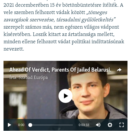
2021 decemberében 15 év börtönbüntetésre ítélték. A
vele szemben felhozott vádak között
„tömeges
zavargások szervezése, társadalmi gyűlöletkeltés”
szerepelt számos más, nem egészen világos vádpont
kíséretében. Loszik kitart az ártatlansága mellett,
minden ellene felhozott vádat politikai indíttatásúnak
nevezett.
Ahead Of Verdict, Parents Of Jailed Belarusian Blogger Losik Say He's 'Not Guilty Of Anything'
Írta:
Szabad Európa
Jelenleg nincs elérhető tartalom
0:00
0:03:33