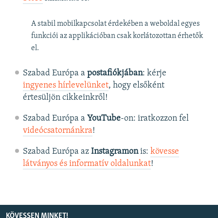
A stabil mobilkapcsolat érdekében a weboldal egyes
funkciói az applikációban csak korlátozottan érhetők
el.
Szabad Európa a
postafiókjában
: kérje
ingyenes hírlevelünket
, hogy elsőként
értesüljön cikkeinkről!
Szabad Európa a
YouTube
-on: iratkozzon fel
videócsatornánkra
!
Szabad Európa az
Instagramon
is:
kövesse
látványos és informatív oldalunkat
! ​
KÖVESSEN MINKET!