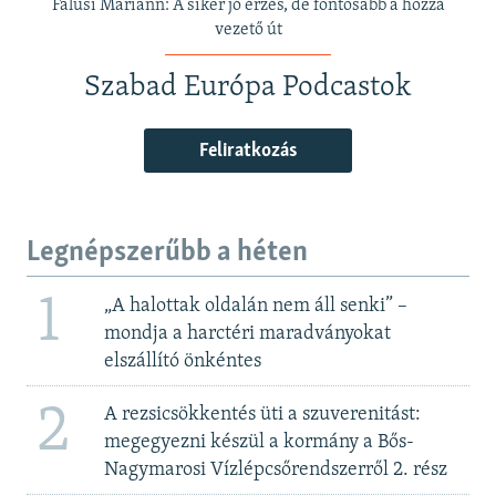
Falusi Mariann: A siker jó érzés, de fontosabb a hozzá
vezető út
Szabad Európa Podcastok
Feliratkozás
Legnépszerűbb a héten
1
„A halottak oldalán nem áll senki” –
mondja a harctéri maradványokat
elszállító önkéntes
2
A rezsicsökkentés üti a szuverenitást:
megegyezni készül a kormány a Bős-
Nagymarosi Vízlépcsőrendszerről 2. rész