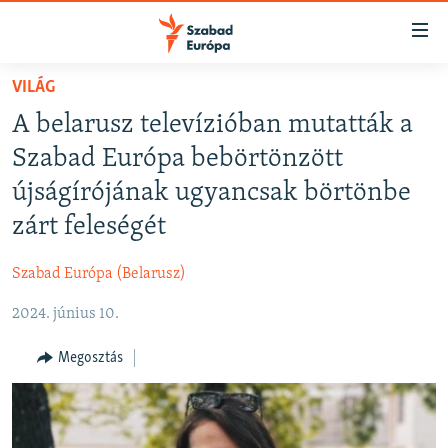
Akadálymentes
mód
Ugrás
VILÁG
a
NAPIRENDEN
A belarusz televízióban mutatták a
fő
AKTUÁLIS
oldalra
Szabad Európa bebörtönzött
FELIRATKOZÁS
PODCASTOK
Ugrás
újságírójának ugyancsak börtönbe
a
VIDEÓK
zárt feleségét
tartalomjegyzékre
Spotify
ELEMZŐ
Ugrás
Szabad Európa (Belarusz)
a
NER15
Feliratkozás
keresésre
2024. június 10.
SZABADON
TÁRSADALOM
Megosztás
DEMOKRÁCIA
A PÉNZ NYOMÁBAN