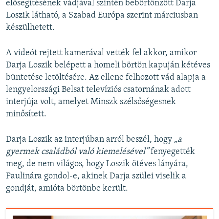
elősegítésének vádjával szintén bebörtönzött Darja
Loszik látható, a Szabad Európa szerint márciusban
készülhetett.
A videót rejtett kamerával vették fel akkor, amikor
Darja Loszik belépett a homeli börtön kapuján kétéves
büntetése letöltésére. Az ellene felhozott vád alapja a
lengyelországi Belsat televíziós csatornának adott
interjúja volt, amelyet Minszk szélsőségesnek
minősített.
Darja Loszik az interjúban arról beszél, hogy
„a
gyermek családból való kiemelésével”
fenyegették
meg, de nem világos, hogy Loszik ötéves lányára,
Paulinára gondol-e, akinek Darja szülei viselik a
gondját, amióta börtönbe került.