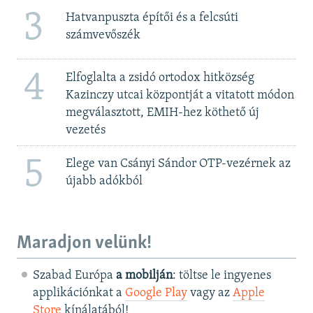
3
Hatvanpuszta építői és a felcsúti
számvevőszék
4
Elfoglalta a zsidó ortodox hitközség
Kazinczy utcai központját a vitatott módon
megválasztott, EMIH-hez köthető új
vezetés
5
Elege van Csányi Sándor OTP-vezérnek az
újabb adókból
Maradjon velünk!
Szabad Európa
a mobilján
: töltse le ingyenes
applikációnkat a
Google Play
vagy az
Apple
Store
kínálatából!