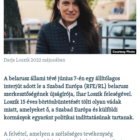
EURÓPAI UNIÓ
VILÁG
KLÍMAVÁLTOZÁS
A MÚLT TANULSÁGAI
KÖVESSEN MINKET!
Darja Loszik 2022 májusában
A belarusz állami tévé június 7-én egy állítólagos
Valamennyi RFE/RL weboldal
interjút adott le a Szabad Európa (RFE/RL) belarusz
szerkesztőségének újságírója, Ihar Loszik feleségével.
Loszik 15 éves börtönbüntetését tölti olyan vádak
miatt, amelyeket ő, a Szabad Európa és külföldi
kormányok egyaránt politikai indíttatásúnak tartanak.
A felvétel, amelyen a szélsőséges tevékenység