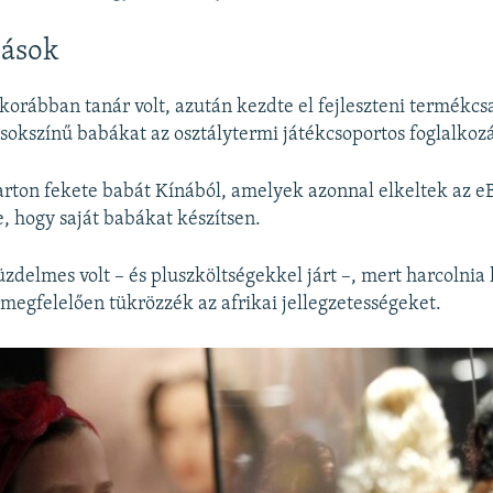
nások
korábban tanár volt, azután kezdte el fejleszteni termékcs
 sokszínű babákat az osztálytermi játékcsoportos foglalkoz
arton fekete babát Kínából, amelyek azonnal elkeltek az e
e, hogy saját babákat készítsen.
zdelmes volt – és pluszköltségekkel járt –, mert harcolnia 
megfelelően tükrözzék az afrikai jellegzetességeket.