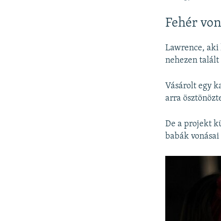
Fehér vo
Lawrence, aki 
nehezen talált
Vásárolt egy k
arra ösztönözt
De a projekt kü
babák vonásai 