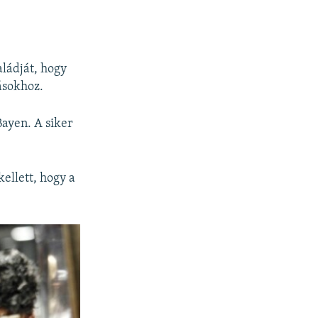
aládját, hogy
ásokhoz.
Bayen. A siker
kellett, hogy a