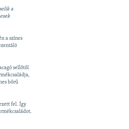
elik a
pesek
én a színes
ezentáló
acagó sellőtől
ermékcsaládja,
nes bőrű
zett fel. Így
termékcsaládot.