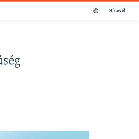
Hírlevél
űség