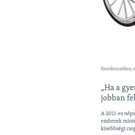
Kerekesszékes, s
„Ha a gye
jobban fe
A 2011-es néps
emberek minteg
kisebbségi csop