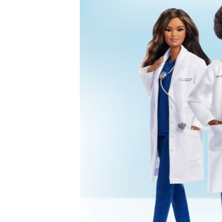
EURÓPAI UNIÓ
VILÁG
KLÍMAVÁLTOZÁS
A MÚLT TANULSÁGAI