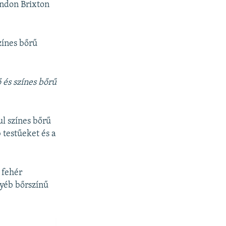
ondon Brixton
zínes bőrű
 és színes bőrű
l színes
bőrű
 testűeket és a
 fehér
yéb bőrszínű