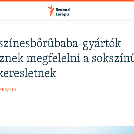
 színesbőrűbaba-gyártók
znek megfelelni a sokszín
 keresletnek
(RFE/RL)