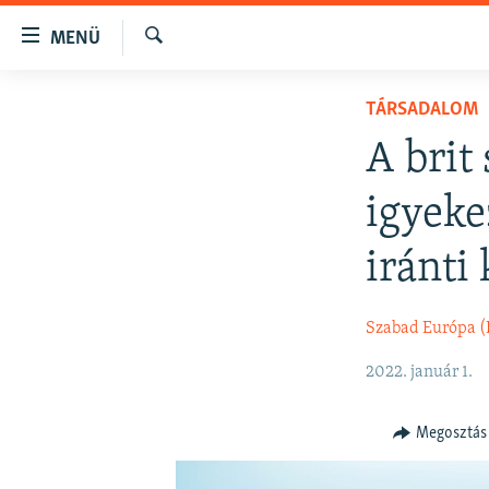
Akadálymentes
MENÜ
mód
Keresés
Ugrás
NAPIRENDEN
TÁRSADALOM
a
AKTUÁLIS
fő
A brit
oldalra
PODCASTOK
Ugrás
igyeke
VIDEÓK
a
tartalomjegyzékre
ELEMZŐ
iránti
Ugrás
NER15
a
Szabad Európa 
keresésre
SZABADON
TÁRSADALOM
2022. január 1.
DEMOKRÁCIA
Megosztás
A PÉNZ NYOMÁBAN