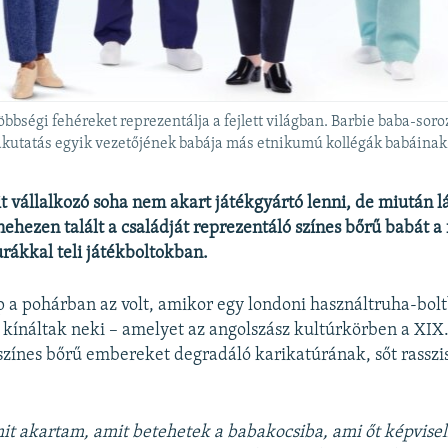
bbségi fehéreket reprezentálja a fejlett világban. Barbie baba-soro
nakutatás egyik vezetőjének babája más etnikumú kollégák babáina
it vállalkozó soha nem akart játékgyártó lenni, de miután l
nehezen talált a családját reprezentáló színes bőrű babát a
rákkal teli játékboltokban.
p a pohárban az volt, amikor egy londoni használtruha-bol
 kínáltak neki – amelyet az angolszász kultúrkörben a XIX
színes bőrű embereket degradáló karikatúrának, sőt rasszi
it akartam, amit betehetek a babakocsiba, ami őt képvisel