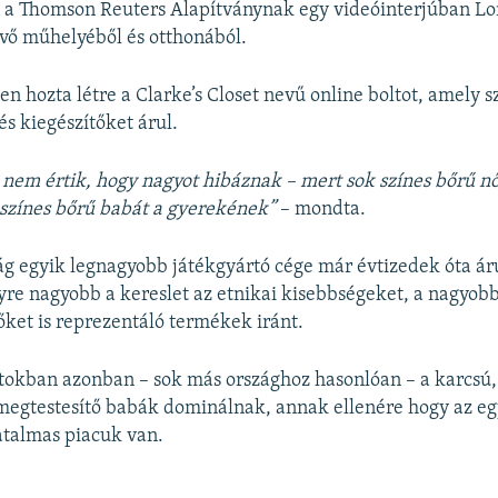
n a Thomson Reuters Alapítványnak egy videóinterjúban L
vő műhelyéből és otthonából.
n hozta létre a Clarke’s Closet nevű online boltot, amely s
s kiegészítőket árul.
 nem értik, hogy nagyot hibáznak – mert sok színes bőrű nő
 színes bőrű babát a gyerekének”
– mondta.
lág egyik legnagyobb játékgyártó cége már évtizedek óta áru
yre nagyobb a kereslet az etnikai kisebbségeket, a nagyobb
őket is reprezentáló termékek iránt.
ltokban azonban – sok más országhoz hasonlóan – a karcsú,
megtestesítő babák dominálnak, annak ellenére hogy az eg
atalmas piacuk van.