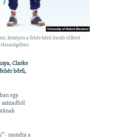
zat, középen a fehér bőrű Sarah Gilbert
k társaságában
ánya, Clarke
 fehér bőrű,
tban egy
. századból
stának
i”
- mondta a