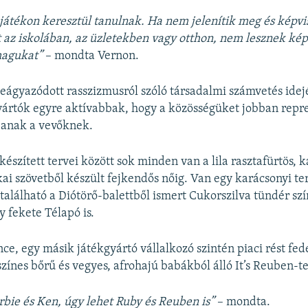
játékon keresztül tanulnak. Ha nem jelenítik meg és képvis
az iskolában, az üzletekben vagy otthon, nem lesznek ké
magukat”
– mondta Vernon.
beágyazódott rasszizmusról szóló társadalmi számvetés idej
yártók egyre aktívabbak, hogy a közösségüket jobban repr
janak a vevőknek.
észített tervei között sok minden van a lila rasztafürtös, k
kai szövetből készült fejkendős nőig. Van egy karácsonyi t
lálható a Diótörő-balettből ismert Cukorszilva tündér szí
y fekete Télapó is.
e, egy másik játékgyártó vállalkozó szintén piaci rést fede
színes bőrű és vegyes, afrohajú babákból álló It’s Reuben-
bie és Ken, úgy lehet Ruby és Reuben is”
– mondta.