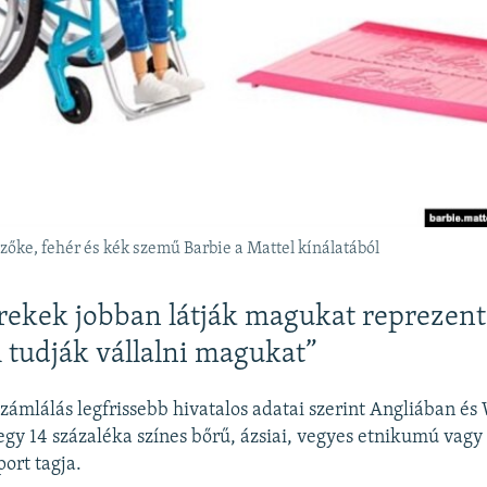
zőke, fehér és kék szemű Barbie a Mattel kínálatából
rekek jobban látják magukat reprezent
l tudják vállalni magukat”
zámlálás legfrissebb hivatalos adatai szerint Angliában és
y 14 százaléka színes bőrű, ázsiai, vegyes etnikumú vagy
ort tagja.