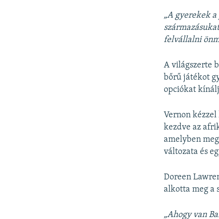
„A gyerekek a 
származásukat 
felvállalni ön
A világszerte 
bőrű játékot g
opciókat kínál
Vernon kézzel k
kezdve az afri
amelyben megta
változata és eg
Doreen Lawrenc
alkotta meg a 
„Ahogy van Bar