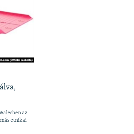
álva,
 Walesben az
 más etnikai