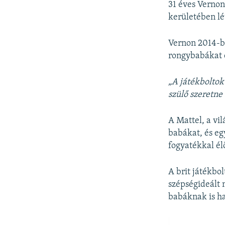
31 éves Verno
kerületében lé
Vernon 2014-be
rongybabákat é
„A játékboltok
szülő szeretne
A Mattel, a vi
babákat, és eg
fogyatékkal él
A brit játékbo
szépségideált 
babáknak is h