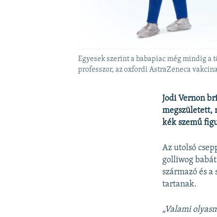
Egyesek szerint a babapiac még mindig a tö
professzor, az oxfordi AstraZeneca vakci
Jodi Vernon br
megszületett, 
kék szemű figu
Az utolsó csep
golliwog babát
származó és a 
tartanak.
„Valami olyasm