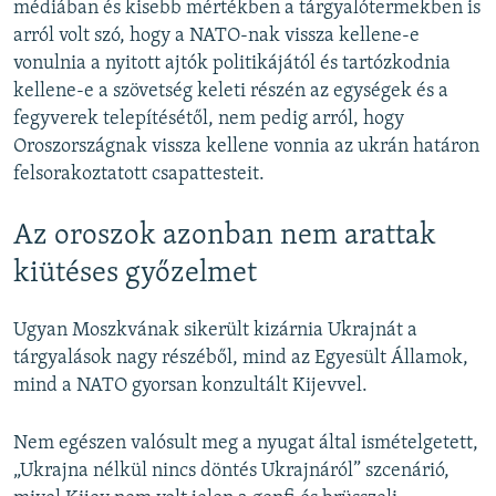
médiában és kisebb mértékben a tárgyalótermekben is
arról volt szó, hogy a NATO-nak vissza kellene-e
vonulnia a nyitott ajtók politikájától és tartózkodnia
kellene-e a szövetség keleti részén az egységek és a
fegyverek telepítésétől, nem pedig arról, hogy
Oroszországnak vissza kellene vonnia az ukrán határon
felsorakoztatott csapattesteit.
Az oroszok azonban nem arattak
kiütéses győzelmet
Ugyan Moszkvának sikerült kizárnia Ukrajnát a
tárgyalások nagy részéből, mind az Egyesült Államok,
mind a NATO gyorsan konzultált Kijevvel.
Nem egészen valósult meg a nyugat által ismételgetett,
„Ukrajna nélkül nincs döntés Ukrajnáról” szcenárió,