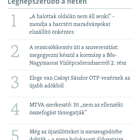
Legnépszerűbb a héten
1
„A halottak oldalán nem áll senki” –
mondja a harctéri maradványokat
elszállító önkéntes
2
A rezsicsökkentés üti a szuverenitást:
megegyezni készül a kormány a Bős-
Nagymarosi Vízlépcsőrendszerről 2. rész
3
Elege van Csányi Sándor OTP-vezérnek az
újabb adókból
4
MTVA szerkesztő: Itt „nem az ellenzéki
összefogást támogatják”
5
Még az újszülötteket is meszesgödörbe
dobták – a roma holokauszt áldozataira