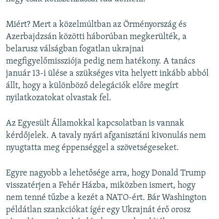
Miért? Mert a közelmúltban az Örményország és
Azerbajdzsán közötti háborúban megkerülték, a
belarusz válságban fogatlan ukrajnai
megfigyelőmissziója pedig nem hatékony. A tanács
január 13-i ülése a szükséges vita helyett inkább abból
állt, hogy a különböző delegációk előre megírt
nyilatkozatokat olvastak fel.
Az Egyesült Államokkal kapcsolatban is vannak
kérdőjelek. A tavaly nyári afganisztáni kivonulás nem
nyugtatta meg éppenséggel a szövetségeseket.
Egyre nagyobb a lehetősége arra, hogy Donald Trump
visszatérjen a Fehér Házba, miközben ismert, hogy
nem tenné tűzbe a kezét a NATO-ért. Bár Washington
példátlan szankciókat ígér egy Ukrajnát érő orosz