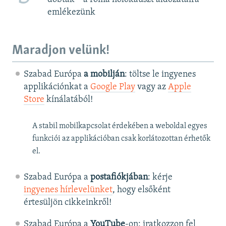
emlékezünk
Maradjon velünk!
Szabad Európa
a mobilján
: töltse le ingyenes
applikációnkat a
Google Play
vagy az
Apple
Store
kínálatából!
A stabil mobilkapcsolat érdekében a weboldal egyes
funkciói az applikációban csak korlátozottan érhetők
el.
Szabad Európa a
postafiókjában
: kérje
ingyenes hírlevelünket
, hogy elsőként
értesüljön cikkeinkről!
Szabad Európa a
YouTube
-on: iratkozzon fel