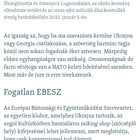
főmegbízottja és Sztanyica Luganszkaján, az ukrán kormány
ellenőrizte terület és az orosz ajkú milíciák által kontrollált
térség határátkelőjén 2022. január 5-én
Az igazság az, hogy ha ma szavazásra kerülne Ukrajna
vagy Georgia csatlakozása, a szövetség harminc tagja
közül nem sokan fogadnák őket szívesen. Márpedig
ehhez egyhangúságra van szükség. Oroszországnak de
facto vétójoga van a NATO keleti bővítésével szemben.
Most már de jure is erre törekszenek.
Fogatlan EBESZ
Az Európai Biztonsági és Együttműködési Szervezetet,
az egyetlen klubot, amelyhez Ukrajna tartozik, az
angol kultúrkörben használatos
talking shop
(szócséplő
hely) kifejezéssel lehet jellemezni, mert megbénítja,
hogy csak konszenzussal tud dönteni.