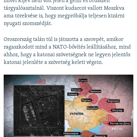
mivel Kijev nem volt jelen a genfi és brüsszeli
tárgyalóasztalnál. Viszont kudarcot vallott Moszkva
ama törekvése is, hogy megpróbálja teljesen kizárni
nyugati szomszédját.
Oroszország talán túl is játszotta a szerepét, amikor
ragaszkodott mind a NATO-bővítés leállításához, mind
ahhoz, hogy a katonai szövetségnek ne legyen jelentős
katonai jelenléte a szövetség keleti végein.