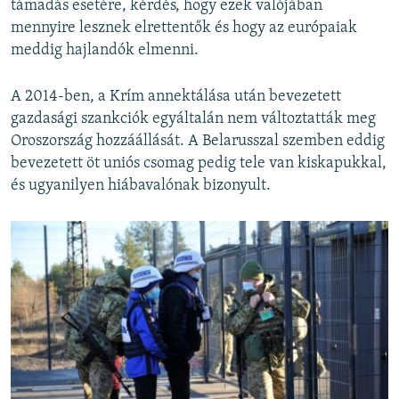
támadás esetére, kérdés, hogy ezek valójában
mennyire lesznek elrettentők és hogy az európaiak
meddig hajlandók elmenni.
A 2014-ben, a Krím annektálása után bevezetett
gazdasági szankciók egyáltalán nem változtatták meg
Oroszország hozzáállását. A Belarusszal szemben eddig
bevezetett öt uniós csomag pedig tele van kiskapukkal,
és ugyanilyen hiábavalónak bizonyult.