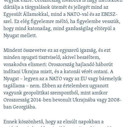
Vegyük észre: Oroszország továbbra is nagy mértékben
diktálja a tárgyalások ütemét és jellegét mind az
Egyesült Államokkal, mind a NATO-val és az EBESZ-
szel. Ez elég figyelemre méltó, ha figyelembe vesszük,
hogy mind katonailag, mind gazdaságilag eltörpül a
Nyugat mellett.
Mindent összevetve ez az egyszerű igazság, és ezt
minden nyugati tisztviselő, akivel beszéltem,
vonakodva elismeri: Oroszország hajlandó háborút
indítani Ukrajna miatt, és a katonái vérét ontani. A
Nyugat – legyen az a NATO vagy az EU vagy bármelyik
tagállama – nem. Ebben az értelemben ugyanott
vagyunk geopolitikai szempontból, mint amikor
Oroszország 2014-ben bevonult Ukrajnába vagy 2008-
ban Georgiába.
Ennek köszönhető, hogy az elmúlt napokban a