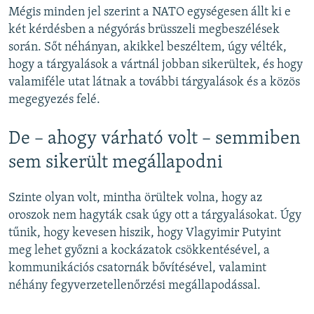
Mégis minden jel szerint a NATO egységesen állt ki e
két kérdésben a négyórás brüsszeli megbeszélések
során. Sőt néhányan, akikkel beszéltem, úgy vélték,
hogy a tárgyalások a vártnál jobban sikerültek, és hogy
valamiféle utat látnak a további tárgyalások és a közös
megegyezés felé.
De – ahogy várható volt – semmiben
sem sikerült megállapodni
Szinte olyan volt, mintha örültek volna, hogy az
oroszok nem hagyták csak úgy ott a tárgyalásokat. Úgy
tűnik, hogy kevesen hiszik, hogy Vlagyimir Putyint
meg lehet győzni a kockázatok csökkentésével, a
kommunikációs csatornák bővítésével, valamint
néhány fegyverzetellenőrzési megállapodással.