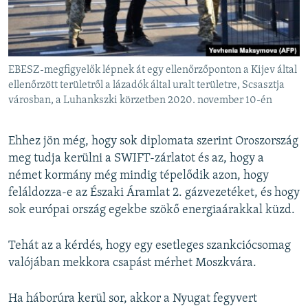
EBESZ-megfigyelők lépnek át egy ellenőrzőponton a Kijev által
ellenőrzött területről a lázadók által uralt területre, Scsasztja
városban, a Luhankszki körzetben 2020. november 10-én
Ehhez jön még, hogy sok diplomata szerint Oroszország
meg tudja kerülni a SWIFT-zárlatot és az, hogy a
német kormány még mindig tépelődik azon, hogy
feláldozza-e az Északi Áramlat 2. gázvezetéket, és hogy
sok európai ország egekbe szökő energiaárakkal küzd.
Tehát az a kérdés, hogy egy esetleges szankciócsomag
valójában mekkora csapást mérhet Moszkvára.
Ha háborúra kerül sor, akkor a Nyugat fegyvert