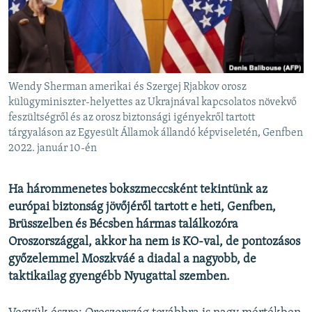
EURÓPAI UNIÓ
VILÁG
KLÍMAVÁLTOZÁS
A MÚLT TANULSÁGAI
Wendy Sherman amerikai és Szergej Rjabkov orosz
külügyminiszter-helyettes az Ukrajnával kapcsolatos növekvő
feszültségről és az orosz biztonsági igényekről tartott
KÖVESSEN MINKET!
tárgyaláson az Egyesült Államok állandó képviseletén, Genfben
2022. január 10-én
Ha hárommenetes bokszmeccsként tekintünk az
Valamennyi RFE/RL weboldal
európai biztonság jövőjéről tartott e heti, Genfben,
Brüsszelben és Bécsben hármas találkozóra
Oroszországgal, akkor ha nem is KO-val, de pontozásos
győzelemmel Moszkváé a diadal a nagyobb, de
taktikailag gyengébb Nyugattal szemben.