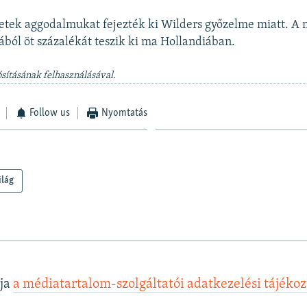
etek aggodalmukat fejezték ki Wilders győzelme miatt. A
ából öt százalékát teszik ki ma Hollandiában.
sításának felhasználásával.
Follow us
Nyomtatás
ilág
lja
a médiatartalom-szolgáltatói adatkezelési tájéko