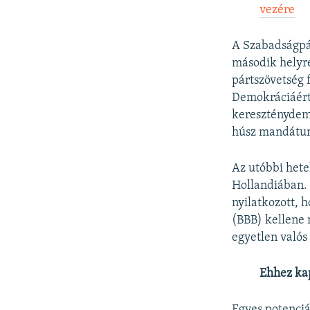
vezére
A Szabadságpá
második helyre
pártszövetség 
Demokráciáért 
kereszténydemo
húsz mandátumo
Az utóbbi het
Hollandiában. 
nyilatkozott, 
(BBB) kellene 
egyetlen valós
Ehhez ka
Egyes potenciá