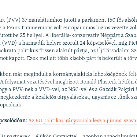
rt (PVV) 37 mandátumhoz jutott a parlament 150 fős alsó
 a Frans Timmermans volt európai uniós biztos vezette zöl
futott be 25 hellyel. A liberális-konzervatív Néppárt a Szab
(VVD) a harmadik helyre szorult 24 képviselővel, míg Pie
krata politikus frissen alakult pártja, az Új Társadalmi 
t kapott. Ezek mellett több kisebb párt is bekerült a tör
ekben már megindult a kormányalakítás lehetőségének fel
A folyamat vezetésével megbízott Ronald Plasterk hétfőn 
hogy a PVV-nek a VVD-vel, az NSC-vel és a Gazdák Polgár
megkezdenie a koalíciós tárgyalásokat, ugyanis ez tűnik s
 opciónak.
pcsolódóan:
Az EU politikai irányvonala lesz a júniusi szava
lis partnerek – élükön Omtzigttel – azonban aggodalmukat