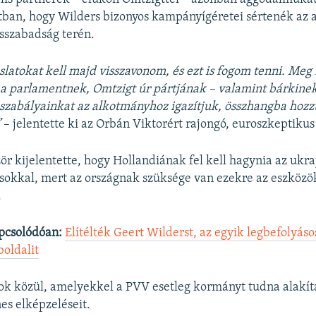
tban, hogy Wilders bizonyos kampányígéretei sértenék az 
ásszabadság terén.
slatokat kell majd visszavonom, és ezt is fogom tenni. Me
a parlamentnek, Omtzigt úr pártjának – valamint bárkinek,
 szabályainkat az alkotmányhoz igazítjuk, összhangba hozz
”
– jelentette ki az Orbán Viktorért rajongó, euroszkeptikus 
ör kijelentette, hogy Hollandiának fel kell hagynia az ukra
ásokkal, mert az országnak szüksége van ezekre az eszközö
.
pcsolódóan:
Elítélték Geert Wilderst, az egyik legbefolyás
boldalit
ok közül, amelyekkel a PVV esetleg kormányt tudna alakít
nes elképzeléseit.