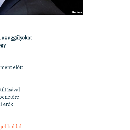
i az aggályokat
ogy
ament előtt
iltásával
bbenetére
i erők
őjobboldal