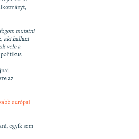
alkotmányt,
g fogom mutatni
 aki hallani
uk vele a
politikus.
jnai
kre az
osabb európai
ani, egyik sem