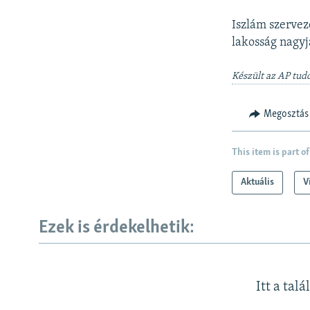
Iszlám szervez
lakosság nagyj
Készült az AP tudó
Megosztás
This item is part of
Aktuális
V
Ezek is érdekelhetik:
Itt a talá