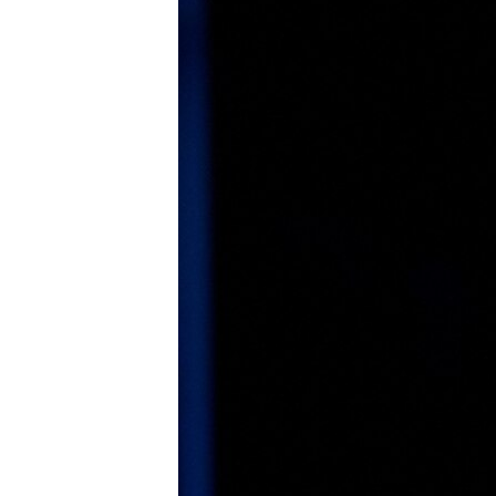
EURÓPAI UNIÓ
VILÁG
KLÍMAVÁLTOZÁS
A MÚLT TANULSÁGAI