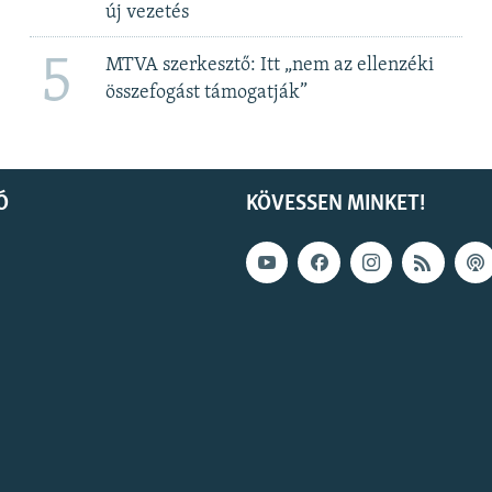
új vezetés
5
MTVA szerkesztő: Itt „nem az ellenzéki
összefogást támogatják”
Ó
KÖVESSEN MINKET!