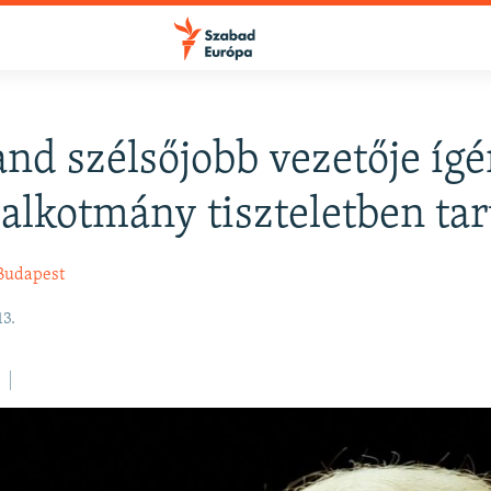
and szélsőjobb vezetője ígé
FELIRATKOZÁS
z alkotmány tiszteletben ta
Apple Podcasts
Budapest
3.
Spotify
Feliratkozás