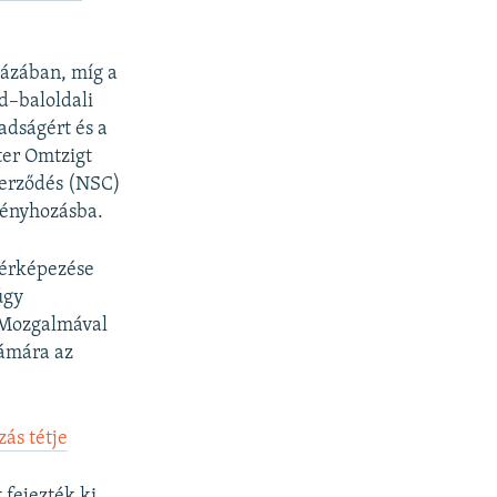
házában, míg a
d–baloldali
adságért és a
ter Omtzigt
Szerződés (NSC)
vényhozásba.
térképezése
úgy
i Mozgalmával
zámára az
zás tétje
 fejezték ki