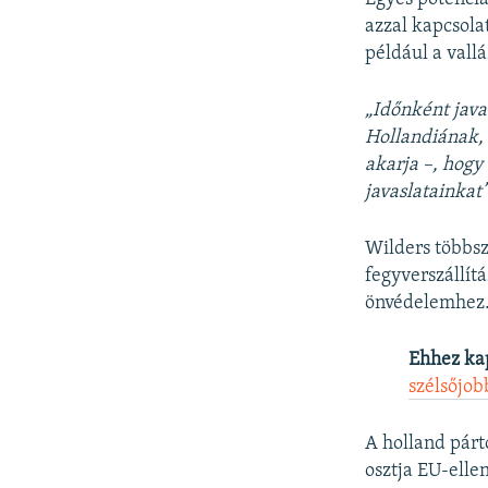
azzal kapcsola
például a vall
„Időnként java
Hollandiának, 
akarja –, hogy
javaslatainkat
Wilders többsz
fegyverszállít
önvédelemhez
Ehhez ka
szélsőjob
A holland párt
osztja EU-elle