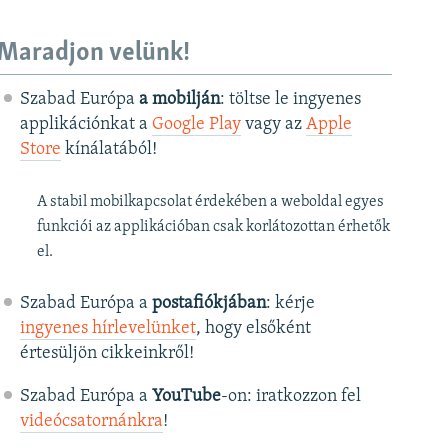
Maradjon velünk!
Szabad Európa
a mobilján
: töltse le ingyenes
applikációnkat a
Google Play
vagy az
Apple
Store
kínálatából!
A stabil mobilkapcsolat érdekében a weboldal egyes
funkciói az applikációban csak korlátozottan érhetők
el.
Szabad Európa a
postafiókjában
: kérje
ingyenes hírlevelünket
, hogy elsőként
értesüljön cikkeinkről!
Szabad Európa a
YouTube
-on: iratkozzon fel
videócsatornánkra
!