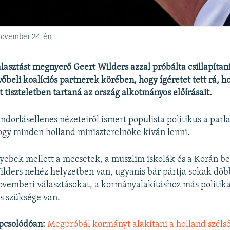
 november 24-én
álasztást megnyerő Geert Wilders azzal próbálta csillapítan
vőbeli koalíciós partnerek körében, hogy ígéretet tett rá, h
tiszteletben tartaná az ország alkotmányos előírásait.
ndorlásellenes nézeteiről ismert populista politikus a parl
hogy minden holland miniszterelnöke kíván lenni.
ebek mellett a mecsetek, a muszlim iskolák és a Korán bet
lders nehéz helyzetben van, ugyanis bár pártja sokak dö
vemberi választásokat, a kormányalakításhoz más politika
s szüksége van.
pcsolódóan:
Megpróbál kormányt alakítani a holland széls