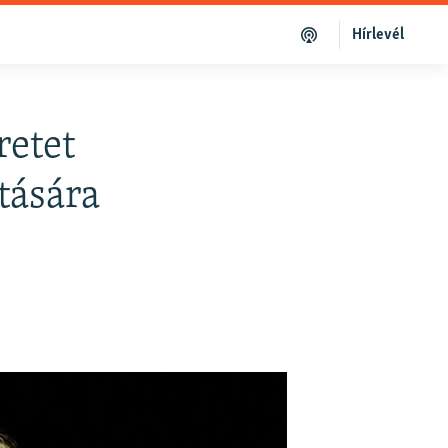
Hírlevél
retet
rtására