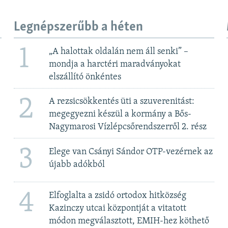
Legnépszerűbb a héten
1
„A halottak oldalán nem áll senki” –
mondja a harctéri maradványokat
elszállító önkéntes
2
A rezsicsökkentés üti a szuverenitást:
megegyezni készül a kormány a Bős-
Nagymarosi Vízlépcsőrendszerről 2. rész
3
Elege van Csányi Sándor OTP-vezérnek az
újabb adókból
4
Elfoglalta a zsidó ortodox hitközség
Kazinczy utcai központját a vitatott
módon megválasztott, EMIH-hez köthető