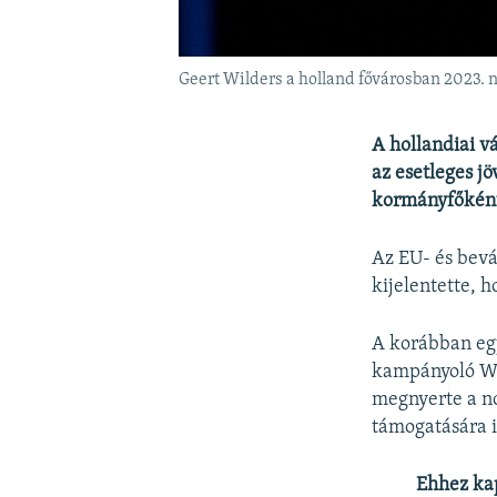
Geert Wilders a holland fővárosban 2023.
A hollandiai v
az esetleges jö
kormányfőként 
Az EU- és bevá
kijelentette, 
A korábban egy
kampányoló Wi
megnyerte a no
támogatására i
Ehhez ka