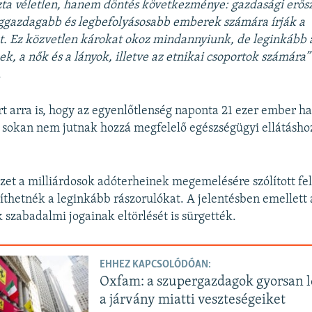
zta véletlen, hanem döntés következménye: gazdasági erős
eggazdagabb és legbefolyásosabb emberek számára írják a
t. Ez közvetlen károkat okoz mindannyiunk, de leginkább 
k, a nők és a lányok, illetve az etnikai csoportok számára”
.
t arra is, hogy az egyenlőtlenség naponta 21 ezer ember ha
 sokan nem jutnak hozzá megfelelő egészségügyi ellátásho
zet a milliárdosok adóterheinek megemelésére szólított fel
íthetnék a leginkább rászorulókat. A jelentésben emellett 
k szabadalmi jogainak eltörlését is sürgették.
EHHEZ KAPCSOLÓDÓAN:
Oxfam: a szupergazdagok gyorsan l
a járvány miatti veszteségeiket