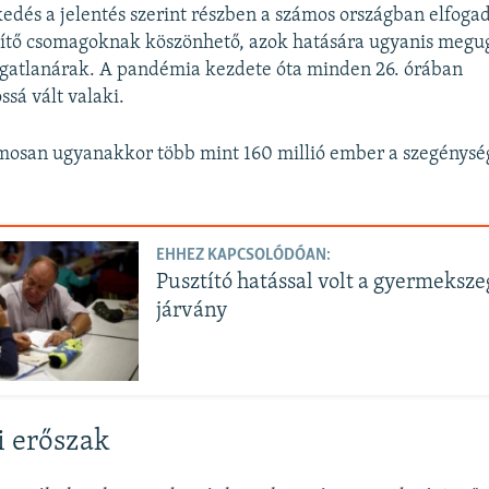
dés a jelentés szerint részben a számos országban elfogad
ítő csomagoknak köszönhető, azok hatására ugyanis megug
ngatlanárak. A pandémia kezdete óta minden 26. órában
ssá vált valaki.
mosan ugyanakkor több mint 160 millió ember a szegénység
EHHEZ KAPCSOLÓDÓAN:
Pusztító hatással volt a gyermeksz
járvány
i erőszak