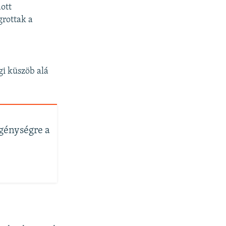
ott
rottak a
i küszöb alá
egénységre a