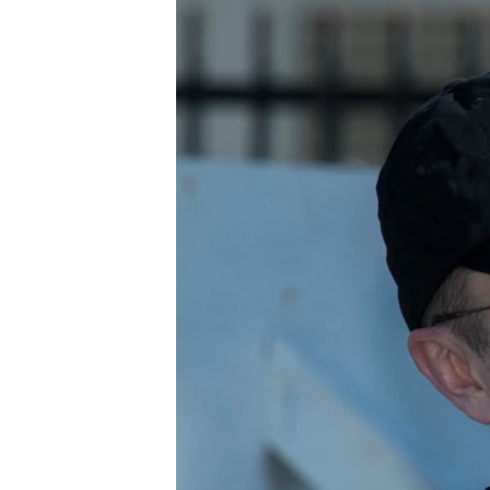
EURÓPAI UNIÓ
VILÁG
KLÍMAVÁLTOZÁS
A MÚLT TANULSÁGAI