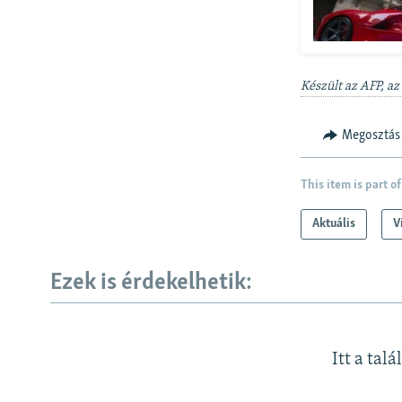
Készült az AFP, az
Megosztás
This item is part of
Aktuális
V
Ezek is érdekelhetik:
Itt a talá