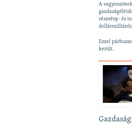
A vagyonnöveke
gazdaságélénk
részvény- és i
dollármilliárdo
Ezzel párhuza
került.
Gazdaság