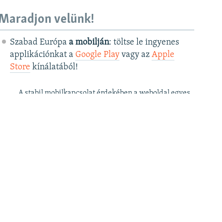
Maradjon velünk!
Szabad Európa
a mobilján
: töltse le ingyenes
applikációnkat a
Google Play
vagy az
Apple
Store
kínálatából!
A stabil mobilkapcsolat érdekében a weboldal egyes
funkciói az applikációban csak korlátozottan érhetők
el.
Szabad Európa a
postafiókjában
: kérje
ingyenes hírlevelünket
, hogy elsőként
értesüljön cikkeinkről!
Szabad Európa a
YouTube
-on: iratkozzon fel
videócsatornánkra
!