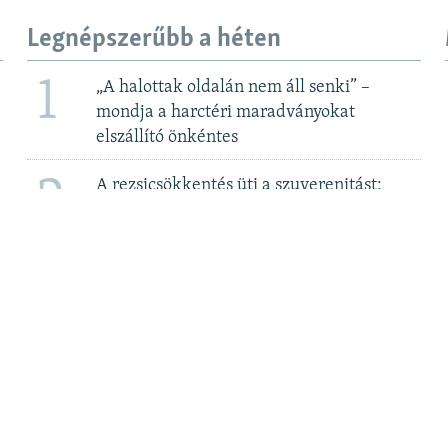
Legnépszerűbb a héten
1
„A halottak oldalán nem áll senki” –
mondja a harctéri maradványokat
elszállító önkéntes
2
A rezsicsökkentés üti a szuverenitást:
megegyezni készül a kormány a Bős-
Nagymarosi Vízlépcsőrendszerről 2. rész
3
Elege van Csányi Sándor OTP-vezérnek az
újabb adókból
4
Elfoglalta a zsidó ortodox hitközség
Kazinczy utcai központját a vitatott
módon megválasztott, EMIH-hez köthető
új vezetés