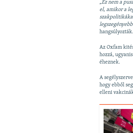
„Ez nem a pus
el, amikor a l
szakpolitikáka
legszegényebbe
hangsúlyozták
Az Oxfam kitér
hozzá, ugyanis
éheznek.
A segélyszerve
hogy ebből seg
elleni vakciná