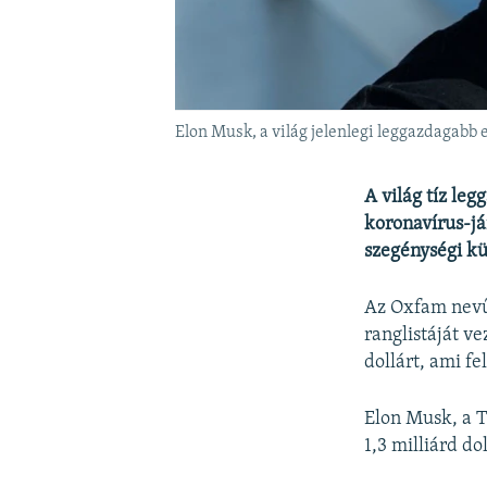
Elon Musk, a világ jelenlegi leggazdagabb 
A világ tíz le
koronavírus-já
szegénységi kü
Az Oxfam nevű 
ranglistáját v
dollárt, ami f
Elon Musk, a T
1,3 milliárd d