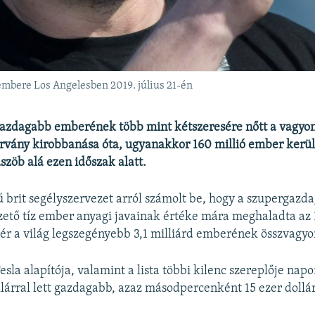
embere Los Angelesben 2019. július 21-én
ggazdagabb emberének több mint kétszeresére nőtt a vagyo
rvány kirobbanása óta, ugyanakkor 160 millió ember kerül
szöb alá ezen időszak alatt.
brit segélyszervezet arról számolt be, hogy a szupergazd
ezető tíz ember anyagi javainak értéke mára meghaladta az 
elér a világ legszegényebb 3,1 milliárd emberének összvagyo
esla alapítója, valamint a lista többi kilenc szereplője nap
ollárral lett gazdagabb, azaz másodpercenként 15 ezer dollár