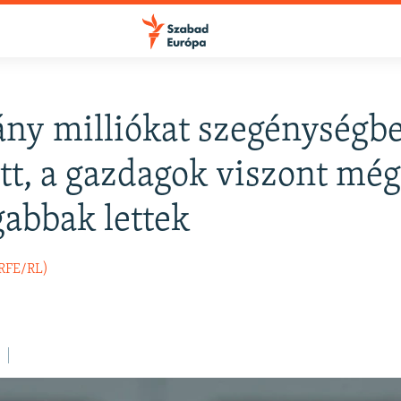
ány milliókat szegénységb
FELIRATKOZÁS
ott, a gazdagok viszont mé
abbak lettek
Apple Podcasts
(RFE/RL)
Spotify
Feliratkozás