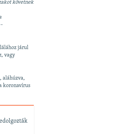
zakot követnek
a
–
lálához járul
z, vagy
, aláhúzva,
a koronavírus
edolgozták