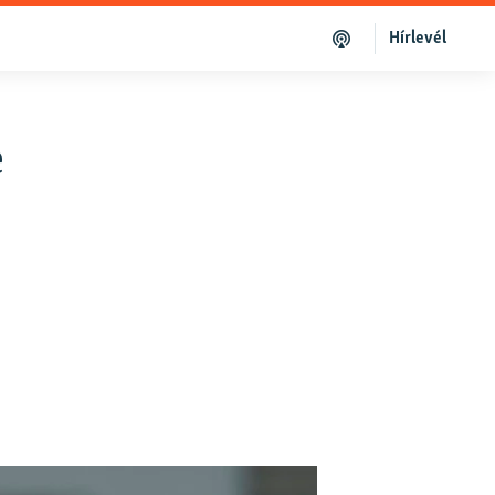
Hírlevél
e
g