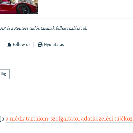
 AP és a Reuters tudósításának felhasználásával.
Follow us
Nyomtatás
ilág
lja
a médiatartalom-szolgáltatói adatkezelési tájéko