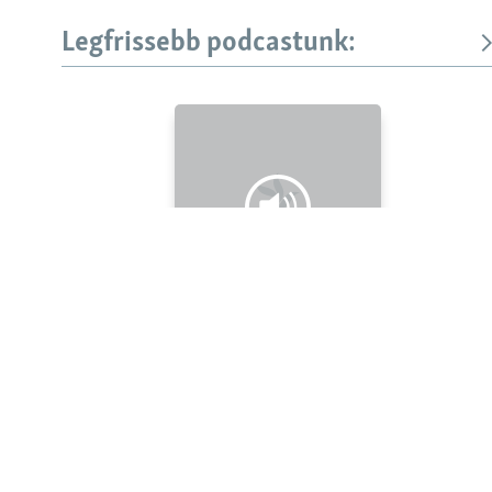
Legfrissebb podcastunk:
KÖVESSEN MINKET!
Valamennyi RFE/RL weboldal
Legfrissebb
Falusi Mariann: A siker jó érzés, de fontosabb a hozzá
vezető út
Szabad Európa Podcastok