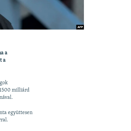
na a
t a
agok
1500 milliárd
nával.
onta együttesen
ral.