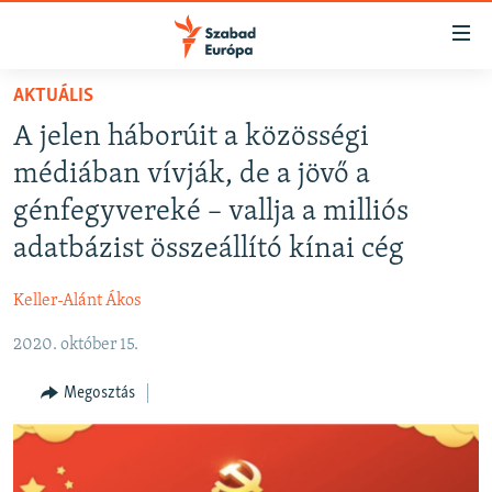
Akadálymentes
mód
Ugrás
AKTUÁLIS
a
NAPIRENDEN
A jelen háborúit a közösségi
fő
AKTUÁLIS
oldalra
médiában vívják, de a jövő a
FELIRATKOZÁS
PODCASTOK
Ugrás
génfegyvereké – vallja a milliós
a
VIDEÓK
adatbázist összeállító kínai cég
tartalomjegyzékre
Spotify
ELEMZŐ
Ugrás
Keller-Alánt Ákos
a
NER15
Feliratkozás
keresésre
2020. október 15.
SZABADON
TÁRSADALOM
Megosztás
DEMOKRÁCIA
A PÉNZ NYOMÁBAN