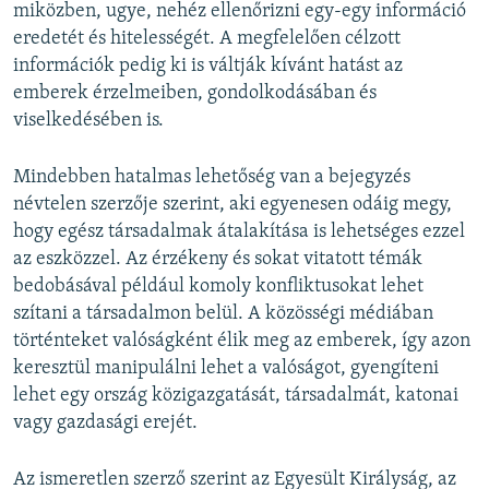
miközben, ugye, nehéz ellenőrizni egy-egy információ
eredetét és hitelességét. A megfelelően célzott
információk pedig ki is váltják kívánt hatást az
emberek érzelmeiben, gondolkodásában és
viselkedésében is.
Mindebben hatalmas lehetőség van a bejegyzés
névtelen szerzője szerint, aki egyenesen odáig megy,
hogy egész társadalmak átalakítása is lehetséges ezzel
az eszközzel. Az érzékeny és sokat vitatott témák
bedobásával például komoly konfliktusokat lehet
szítani a társadalmon belül. A közösségi médiában
történteket valóságként élik meg az emberek, így azon
keresztül manipulálni lehet a valóságot, gyengíteni
lehet egy ország közigazgatását, társadalmát, katonai
vagy gazdasági erejét.
Az ismeretlen szerző szerint az Egyesült Királyság, az