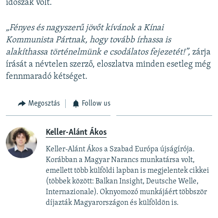
időszak volt.
„Fényes és nagyszerű jövőt kívánok a Kínai
Kommunista Pártnak, hogy tovább írhassa is
alakíthassa történelmünk e csodálatos fejezetét!”,
zárja
írását a névtelen szerző, eloszlatva minden esetleg még
fennmaradó kétséget.
Megosztás
Follow us
Keller-Alánt Ákos
Keller-Alánt Ákos a Szabad Európa újságírója.
Korábban a Magyar Narancs munkatársa volt,
emellett több külföldi lapban is megjelentek cikkei
(többek között: Balkan Insight, Deutsche Welle,
Internazionale). Oknyomozó munkájáért többször
díjazták Magyarországon és külföldön is.