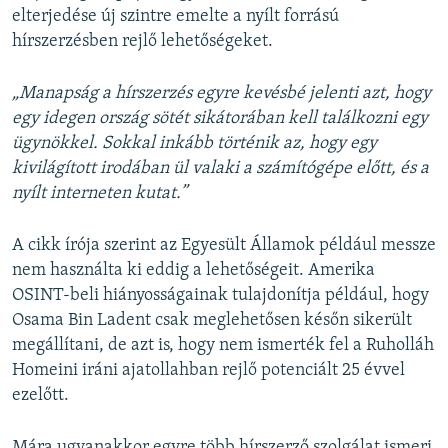
elterjedése új szintre emelte a nyílt forrású
hírszerzésben rejlő lehetőségeket.
„Manapság a hírszerzés egyre kevésbé jelenti azt, hogy
egy idegen ország sötét sikátorában kell találkozni egy
ügynökkel. Sokkal inkább történik az, hogy egy
kivilágított irodában ül valaki a számítógépe előtt, és a
nyílt interneten kutat.”
A cikk írója szerint az Egyesült Államok például messze
nem használta ki eddig a lehetőségeit. Amerika
OSINT-beli hiányosságainak tulajdonítja például, hogy
Osama Bin Ladent csak meglehetősen későn sikerült
megállítani, de azt is, hogy nem ismerték fel a Ruholláh
Homeini iráni ajatollahban rejlő potenciált 25 évvel
ezelőtt.
Mára ugyanakkor egyre több hírszerző szolgálat ismeri