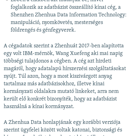
foglalkozik az adatbázist összeállító kínai cég, a
Shenzhen Zhenhua Data Information Technology:
manipuláció, nyomkövetés, mesterséges
földrengés és génfegyverek.
A cégadatok szerint a Zhenhuát 2017-ben alapította
egy volt IBM-mérnök, Wang Xuefeng aki mai napig
többségi tulajdonos a cégben. A cég azt hirdeti
magáról, hogy adatalapú hírszerzési szolgáltatásokat
nyújt. Túl azon, hogy a most kiszivárgott anyag
tartalmaz más adatbázisokhoz, illetve kínai
kormányzati oldalakra mutató linkeket, arra nem
került elő konkrét bizonyíték, hogy az adatbázist
használná a kínai kormányzat.
A Zhenhua Data honlapjának egy korábbi verziója
szerint ügyfelei között voltak katonai, biztonsági és