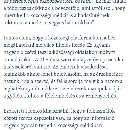
és pszichológiai eszközöket kell bevetni.”
Ez már annak
a többrészes cikknek a bevezetője, ami arról szól, hogy
miért kell a közösségi médiát is a hadszíntérnek
tekinteni a modern „vegyes háborúkban”.
Fontos elem, hogy a közösségi platformokon nehéz
megállapítani melyik a hiteles forrás. Ez ugyanis
nagyon olcsóvá teszi a közösségi oldalakon indított
támadásokat. A Zhenhua szerint alapvetően pszichikai
hadviselésről van szó. Az emberek viselkedését
leginkább akkor lehet befolyásolni, ha az érzelmeikre
hatunk, írja a szerző, és fel is sorolja melyik a három a
leghatékonyabb módszer az emberek manipulációjára:
a gyűlöletkeltés, a félelemkeltés és a reménykeltés.
Ezeken túl fontos kihasználni, hogy a felhasználók
között szoros kapcsolat van, és hogy az információ
nagyon gyorsan terjed a közösségi médiában –