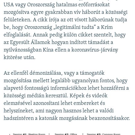
USA vagy Oroszország hatalmas erőforrásokat
mozgósítva egyre gyakrabban vív háborút a közösségi
felületeken. A cikk írója az ott vívott háborúnak tudja
be, hogy Oroszország „legitimálni tudta” a Krím
elfoglalását. Annak pedig külön cikket szentelt, hogy
az Egyesült Államok hogyan indított támadást a
nyilvánosságban Kína ellen a koronavírus-járvány
kitörése után.
Az ellenfél démonizálása, vagy a támogatók
mozgósítása mellett legalább ugyanolyan fontos, hogy
alapvető fontosságú információkhoz lehet hozzáférni a
közösségi médián keresztül. Képek és videók
elemzésével azonosítani lehet embereket és
helyszíneket, ami nagyon hasznos lehet a valódi
hadszíntéren a katonák mozgásának beazonosításakor.