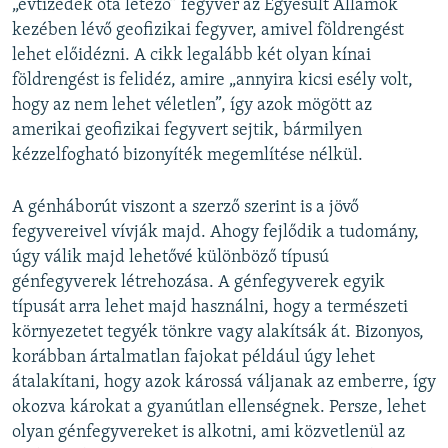
„évtizedek óta létező” fegyver az Egyesült Államok
kezében lévő geofizikai fegyver, amivel földrengést
lehet előidézni. A cikk legalább két olyan kínai
földrengést is felidéz, amire „annyira kicsi esély volt,
hogy az nem lehet véletlen”, így azok mögött az
amerikai geofizikai fegyvert sejtik, bármilyen
kézzelfogható bizonyíték megemlítése nélkül.
A génháborút viszont a szerző szerint is a jövő
fegyvereivel vívják majd. Ahogy fejlődik a tudomány,
úgy válik majd lehetővé különböző típusú
génfegyverek létrehozása. A génfegyverek egyik
típusát arra lehet majd használni, hogy a természeti
környezetet tegyék tönkre vagy alakítsák át. Bizonyos,
korábban ártalmatlan fajokat például úgy lehet
átalakítani, hogy azok károssá váljanak az emberre, így
okozva károkat a gyanútlan ellenségnek. Persze, lehet
olyan génfegyvereket is alkotni, ami közvetlenül az