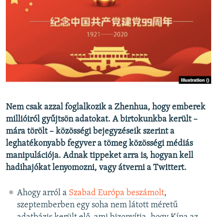
EURÓPAI UNIÓ
VILÁG
KLÍMAVÁLTOZÁS
A MÚLT TANULSÁGAI
KÖVESSEN MINKET!
Nem csak azzal foglalkozik a Zhenhua, hogy emberek
millióiról gyűjtsön adatokat. A birtokunkba került –
mára törölt – közösségi bejegyzéseik szerint a
Valamennyi RFE/RL weboldal
leghatékonyabb fegyver a tömeg közösségi médiás
manipulációja. Adnak tippeket arra is, hogyan kell
hadihajókat lenyomozni, vagy átverni a Twittert.
Ahogy arról a
Szabad Európa beszámolt
,
szeptemberben egy soha nem látott méretű