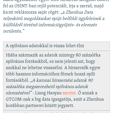
fel az OSINT-ban rejlő potenciált, írja a szerző, majd
kicsit reklámozza saját cégét:
„a Zhenhua Data
teljeskörű megoldásokat nyújt belföldi ügyfeleinek a
külföldről történő információgyűjtés- és elemzés
területén.”
A nyilvános adatokkal is vissza lehet élni
Hiába származik az adatok mintegy 80 százaléka
nyilvános forrásokból, ez nem jelenti azt, hogy
azokkal ne lehetne visszaélni. A hírszerzők egyre
több hasznos információhoz férnek hozzá nyílt
forrásokból.
„A katonai hírszerzési adatok 90
százaléka megszerezhető nyilvános adatok
elemzésével” -
Liang Haoyau
szerint.
Ő annak a
GTCOM-nak a big data igazgatója, amit a Zhenhua
korábban partnerei között jegyzett.