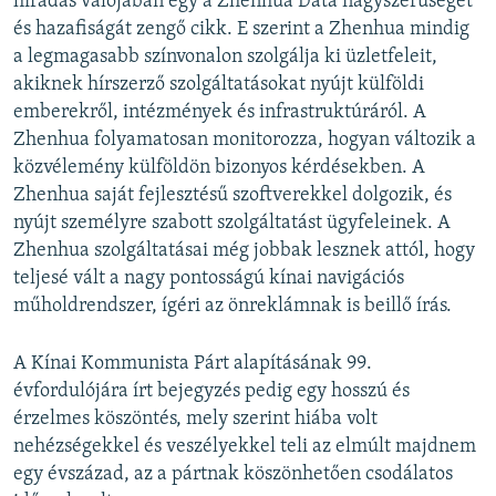
híradás valójában egy a Zhenhua Data nagyszerűségét
és hazafiságát zengő cikk. E szerint a Zhenhua mindig
a legmagasabb színvonalon szolgálja ki üzletfeleit,
akiknek hírszerző szolgáltatásokat nyújt külföldi
emberekről, intézmények és infrastruktúráról. A
Zhenhua folyamatosan monitorozza, hogyan változik a
közvélemény külföldön bizonyos kérdésekben. A
Zhenhua saját fejlesztésű szoftverekkel dolgozik, és
nyújt személyre szabott szolgáltatást ügyfeleinek. A
Zhenhua szolgáltatásai még jobbak lesznek attól, hogy
teljesé vált a nagy pontosságú kínai navigációs
műholdrendszer, ígéri az önreklámnak is beillő írás.
A Kínai Kommunista Párt alapításának 99.
évfordulójára írt bejegyzés pedig egy hosszú és
érzelmes köszöntés, mely szerint hiába volt
nehézségekkel és veszélyekkel teli az elmúlt majdnem
egy évszázad, az a pártnak köszönhetően csodálatos