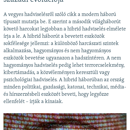
A vegyes hadviselésről szóló cikk a modern háború
típusait mutatja be. E szerint a második világháborút
követő harcokat legjobban a hibrid hadviselés elmélete
írja a le. A hibrid háborút a bevetett eszközök
sokfélesége jellemzi: a különböző harcászati szintek
alkalmazása, hagyományos és nem hagyományos
eszközök bevetése ugyanazon a hadszíntéren. A nem
hagyományos hadviselés pedig lehet terrorcselekmény,
kibertámadás, a közvéleményen keresztüli vagy
pszichológiai hadviselés. A hibrid háborúban az ország
minden politikai, gazdasági, katonai, technikai, média-
és hírszerzésbeli eszközét beveti, hogy legyőzze
ellenfelét – írják a kínaiak.