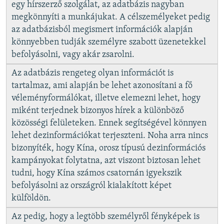
egy hírszerző szolgálat, az adatbázis nagyban
megkönnyíti a munkájukat. A célszemélyeket pedig
az adatbázisból megismert információk alapján
könnyebben tudják személyre szabott üzenetekkel
befolyásolni, vagy akár zsarolni.
Az adatbázis rengeteg olyan információt is
tartalmaz, ami alapján be lehet azonosítani a fő
véleményformálókat, illetve elemezni lehet, hogy
miként terjednek bizonyos hírek a különböző
közösségi felületeken. Ennek segítségével könnyen
lehet dezinformációkat terjeszteni. Noha arra nincs
bizonyíték, hogy Kína, orosz típusú dezinformációs
kampányokat folytatna, azt viszont biztosan lehet
tudni, hogy Kína számos csatornán igyekszik
befolyásolni az országról kialakított képet
külföldön.
Az pedig, hogy a legtöbb személyről fényképek is