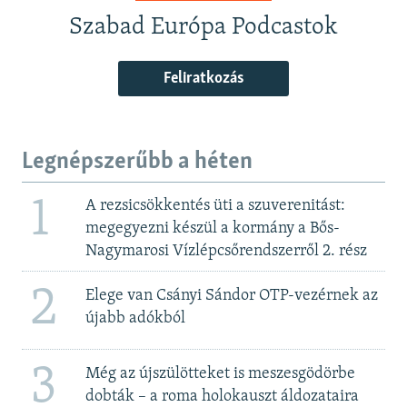
Szabad Európa Podcastok
Feliratkozás
Legnépszerűbb a héten
1
A rezsicsökkentés üti a szuverenitást:
megegyezni készül a kormány a Bős-
Nagymarosi Vízlépcsőrendszerről 2. rész
2
Elege van Csányi Sándor OTP-vezérnek az
újabb adókból
3
Még az újszülötteket is meszesgödörbe
dobták – a roma holokauszt áldozataira