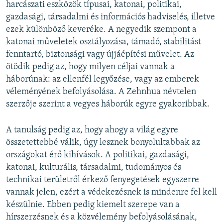
harcászati eszközök típusai, katonai, politikai,
gazdasági, társadalmi és információs hadviselés, illetve
ezek különböző keveréke. A negyedik szempont a
katonai műveletek osztályozása, támadó, stabilitást
fenntartó, biztonsági vagy újjáépítési művelet. Az
ötödik pedig az, hogy milyen céljai vannak a
háborúnak: az ellenfél legyőzése, vagy az emberek
véleményének befolyásolása. A Zehnhua névtelen
szerzője szerint a vegyes háborúk egyre gyakoribbak.
A tanulság pedig az, hogy ahogy a világ egyre
összetettebbé válik, úgy lesznek bonyolultabbak az
országokat érő kihívások. A politikai, gazdasági,
katonai, kulturális, társadalmi, tudományos és
technikai területről érkező fenyegetések egyszerre
vannak jelen, ezért a védekezésnek is mindenre fel kell
készülnie. Ebben pedig kiemelt szerepe van a
hírszerzésnek és a közvélemény befolyásolásának,