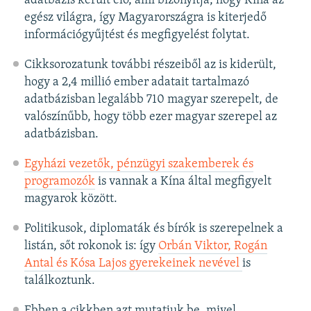
adatbázis került elő, ami bizonyítja, hogy Kína az
egész világra, így Magyarországra is kiterjedő
információgyűjtést és megfigyelést folytat.
Cikksorozatunk további részeiből az is kiderült,
hogy a 2,4 millió ember adatait tartalmazó
adatbázisban legalább 710 magyar szerepelt, de
valószínűbb, hogy több ezer magyar szerepel az
adatbázisban.
Egyházi vezetők, pénzügyi szakemberek és
programozók
is vannak a Kína által megfigyelt
magyarok között.
Politikusok, diplomaták és bírók is szerepelnek a
listán, sőt rokonok is: így
Orbán Viktor, Rogán
Antal és Kósa Lajos gyerekeinek nevével
is
találkoztunk.
Ebben a cikkben azt mutatjuk be, mivel