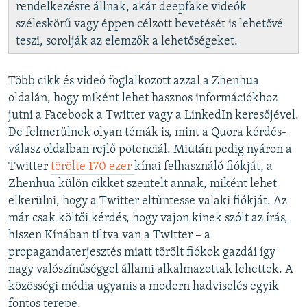
rendelkezésre állnak, akár deepfake videók
széleskörű vagy éppen célzott bevetését is lehetővé
teszi, sorolják az elemzők a lehetőségeket.
Több cikk és videó foglalkozott azzal a Zhenhua
oldalán, hogy miként lehet hasznos információkhoz
jutni a Facebook a Twitter vagy a LinkedIn keresőjével.
De felmerülnek olyan témák is, mint a Quora kérdés-
válasz oldalban rejlő potenciál. Miután pedig nyáron a
Twitter
törölte 170 ezer
kínai felhasználó fiókját, a
Zhenhua külön cikket szentelt annak, miként lehet
elkerülni, hogy a Twitter eltűntesse valaki fiókját. Az
már csak költői kérdés, hogy vajon kinek szólt az írás,
hiszen Kínában tiltva van a Twitter – a
propagandaterjesztés miatt törölt fiókok gazdái így
nagy valószínűséggel állami alkalmazottak lehettek. A
közösségi média ugyanis a modern hadviselés egyik
fontos terepe.