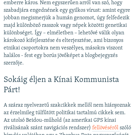
emberre káros. Nem egyszerűen arról van szó, hogy
szabadjára engednének egy gyilkos vírust: amint egyre
jobban megismerjük a humán genomot, úgy felfedezik
majd különböző rasszok vagy népek közötti genetikai
különbséget. Így – elméletben – lehetővé válik olyan
károkozó kifejlesztése és elterjesztése, ami bizonyos
etnikai csoportokra nem veszélyes, másokra viszont
halálos - fest egy borús jövőképet a blogbejegyzés
szerzője.
Sokáig éljen a Kínai Kommunista
Párt!
A száraz nyelvezetű szakcikkek mellől nem hiányoznak
az érzelmileg túlfűtött politikai tartalmú cikkek sem.
Az utolsó Beidou-műhold (az amerikai GPS kínai
riválisának szánt navigációs rendszer)
fellövéséről
szóló