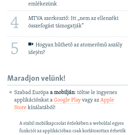
emlékezünk
4
MTVA szerkesztő: Itt „nem az ellenzéki
összefogást támogatják”
5
Hogyan hűthető az atomerőmű aszály
idején?
Maradjon velünk!
Szabad Európa
a mobilján
: töltse le ingyenes
applikációnkat a
Google Play
vagy az
Apple
Store
kínálatából!
A stabil mobilkapcsolat érdekében a weboldal egyes
funkciói az applikációban csak korlátozottan érhetők