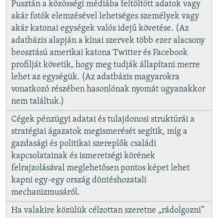
Pusztán a közösségi médiába feltöltött adatok vagy
akár fotók elemzésével lehetséges személyek vagy
akár katonai egységek valós idejű követése. (Az
adatbázis alapján a kínai szervek több ezer alacsony
beosztású amerikai katona Twitter és Facebook
profilját követik, hogy meg tudják állapítani merre
lehet az egységük. (Az adatbázis magyarokra
vonatkozó részében hasonlónak nyomát ugyanakkor
nem találtuk.)
Cégek pénzügyi adatai és tulajdonosi struktúrái a
stratégiai ágazatok megismerését segítik, míg a
gazdasági és politikai szereplők családi
kapcsolatainak és ismeretségi körének
felrajzolásával meglehetősen pontos képet lehet
kapni egy-egy ország döntéshozatali
mechanizmusáról.
Ha valakire közülük célzottan szeretne „rádolgozni”