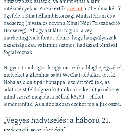
hírszerző szolgálatok, valamint kínai állami
intézmények is. A szakértők
szerint
a Zhenhua két fő
ügyfele a Kínai Állambiztonsági Minisztérium és a
hadsereg (hivatalos nevén a Kínai Népi Felszabadító
Hadsereg). Ahogy azt látni fogjuk, a cég
marketingjének fontos eleme, hogy hangsúlyozzák
hazafiságukat, valamint számos, hadászati témával
foglalkoznak.
Nagyon tanulságosak ugyanis azok a blogbejegyzések,
melyeket a Zhenhua saját WeChat-oldalára tett ki.
Noha az oldalt pár hónappal ezelőtt törölték, az
adatbázist feldolgozó kutatóknak sikerült jó néhány –
mind szerző megadása nélkül közölt – cikket
lementeniük. Az alábbiakban ezeket foglaljuk össze.
„Vegyes hadviselés: a háború 21.
századi evolúciója”