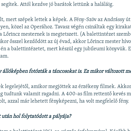
segítek. Attól kezdve jó barátok lettünk a haláláig.
t, mert szépek lettek a képek. A Fény-Szöv az Andrássy út 3
lyen, közel az Operához. Tavasz végén csináltak egy kiraka
a Lőrincz mesternek is megtetszett. (A balettintézet szemb
kor ősszel kezdődött az új évad, akkor Lőrincz mester hívo
n a balettintézetet, mert készül egy jubileumi könyvük. E
tam.
y állóképben fotózták a táncosokat is. Ez mikor változott m
k legelejétől, amikor megjöttek az érzékeny filmek. Akko
 tudtunk valamit ragadni. A 400-as film rettentő kevés 
lt, azzal már lehetett fényképezni, ha volt megfelelő fény.
 után hol folytatódott a pályája?