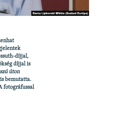
zenhat
gjelentek
suth-díjjal,
ség díjjal is
szú úton
 is bemutatta.
A fotográfussal