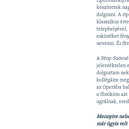
riportosztályra
készítettek na
dolgozni. A ri
klasszikus ért
telephelyével,
esküvőket fény
nevezni. És fé
A Fény-Szövnél
jelentéktelen
dolgoztam nek
kollégáim megb
az Operába bal
a főnököm azt m
ugrálnak, ered
Mennyire nehé
már úgyis volt