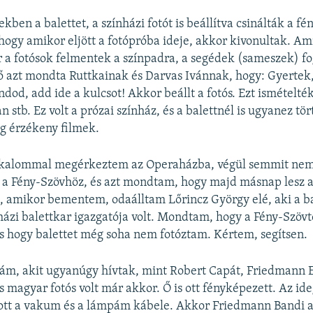
ben a balettet, a színházi fotót is beállítva csinálták a f
, hogy amikor eljött a fotópróba ideje, akkor kivonultak. A
r a fotósok felmentek a színpadra, a segédek (sameszek) f
 azt mondta Ruttkainak és Darvas Ivánnak, hogy: Gyertek,
dod, add ide a kulcsot! Akkor beállt a fotós. Ezt ismételté
 stb. Ez volt a prózai színház, és a balettnél is ugyanez tö
g érzékeny filmek.
lkalommal megérkeztem az Operaházba, végül semmit nem
 Fény-Szövhöz, és azt mondtam, hogy majd másnap lesz az 
 amikor bementem, odaálltam Lőrincz György elé, aki a ba
ázi balettkar igazgatója volt. Mondtam, hogy a Fény-Szövt
s hogy balettet még soha nem fotóztam. Kértem, segítsen.
gám, akit ugyanúgy hívtak, mint Robert Capát, Friedmann E
 magyar fotós volt már akkor. Ő is ott fényképezett. Az ide
ott a vakum és a lámpám kábele. Akkor Friedmann Bandi 