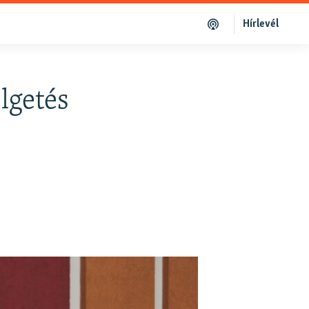
Hírlevél
élgetés