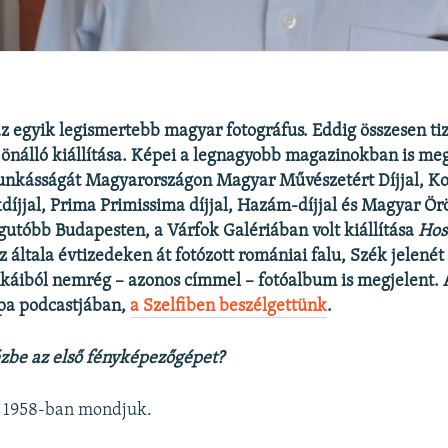
az egyik legismertebb magyar fotográfus. Eddig összesen ti
 önálló kiállítása. Képei a legnagyobb magazinokban is me
unkásságát Magyarországon Magyar Művészetért Díjjal, Kos
díjjal, Prima Primissima díjjal, Hazám-díjjal és Magyar Örök
gutóbb Budapesten, a Várfok Galériában volt kiállítása
Hos
 általa évtizedeken át fotózott romániai falu, Szék jelenét
káiból nemrég – azonos címmel – fotóalbum is megjelent.
pa podcastjában,
a Szelfiben beszélgettünk
.
zbe az első fényképezőgépet?
 1958-ban mondjuk.