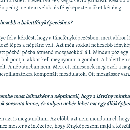
am a balettintézet 1961-es, végzős évfolyamával. Később b
, én pedig mentem velük, és fényképeztem őket két évig.
ehezebb a balettfényképezésben?
ye fel a kérdést, hogy a táncfényképezésben, mert akkor 
kező lépés a néptánc volt. Azt még sokkal nehezebb fényké
lett pózból pózba átmenő mozgásokból áll. Minden póz egy 
holtpontja, akkor kell megnyomni a gombot. A balettben 
olt. A néptáncban nem. Mert ott nincsenek meg ezek a na
súcspillanatokra komponált mozdulatok. Ott mozgássor van
szembe most laikusként a néptáncról, hogy a látvány mintha
k sorozata lenne, és milyen nehéz lehet ezt egy állóképb
n azt is megtanultam. Az előbb azt nem mondtam el, hog
ncz mester az intézetbe, hogy fényképezzem majd a készü