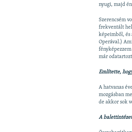
nyugi, majd én 
Szerencsém vol
frekventált he
képeimből, és 
Operával.) Ami
fényképezzem é
már odatartoz
Említette, hog
A hatvanas éve
mozgásban meg
de akkor sok vo
A balettintézet