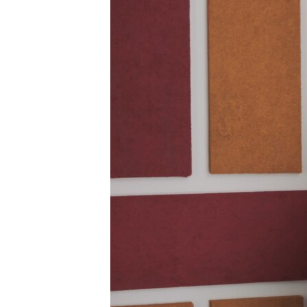
EURÓPAI UNIÓ
VILÁG
KLÍMAVÁLTOZÁS
A MÚLT TANULSÁGAI