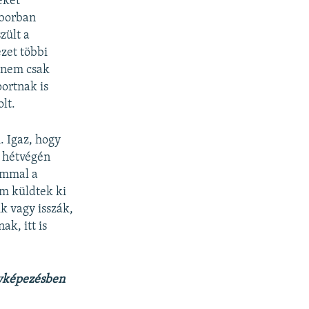
eket
aborban
zült a
zet többi
, nem csak
ortnak is
lt.
. Igaz, hogy
 hétvégén
ommal a
m küldtek ki
k vagy isszák,
ak, itt is
nyképezésben