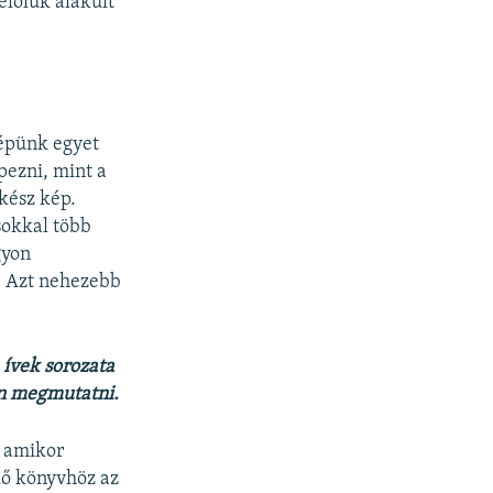
előlük alakult
lépünk egyet
pezni, mint a
kész kép.
sokkal több
gyon
. Azt nehezebb
 ívek sorozata
en megmutatni.
y amikor
lő könyvhöz az