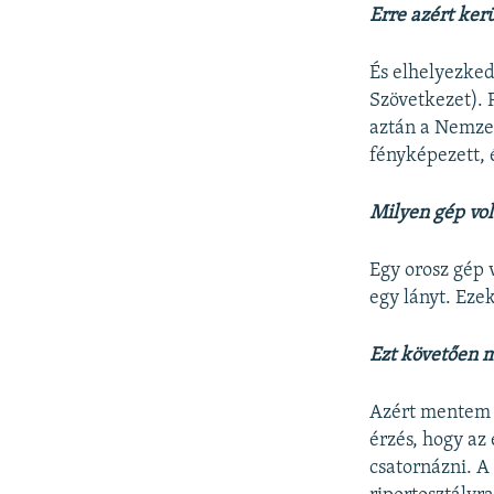
Erre azért kerü
És elhelyezke
Szövetkezet). 
aztán a Nemzet
fényképezett, 
Milyen gép vol
Egy orosz gép 
egy lányt. Ezek
Ezt követően m
Azért mentem 
érzés, hogy a
csatornázni. A