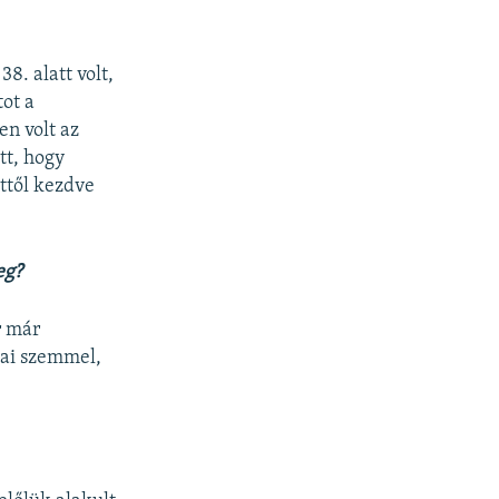
8. alatt volt,
tot a
en volt az
tt, hogy
ttől kezdve
eg?
r már
mai szemmel,