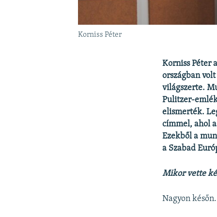
Korniss Péter
Korniss Péter 
országban volt
világszerte. M
Pulitzer-emlék
elismerték. Le
címmel, ahol az
Ezekből a mun
a Szabad Euró
Mikor vette ké
Nagyon későn.