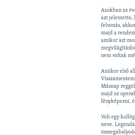
Azokban az évek
azt jelentette
felvonás, akko
majd a rendező
amikor azt mon
megvilágításban
nem voltak mé
Amikor első a
Visszamentem a
Másnap reggel,
majd az operah
fényképezni, é
Volt egy kollé
neve. Legendás
összegabalyod