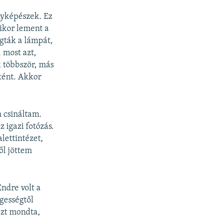
ényképészek. Ez
mikor lement a
ogták a lámpát,
 most azt,
k többször, más
rtént. Akkor
 csináltam.
igazi fotózás.
lettintézet,
ől jöttem
ndre volt a
gességtől
azt mondta,