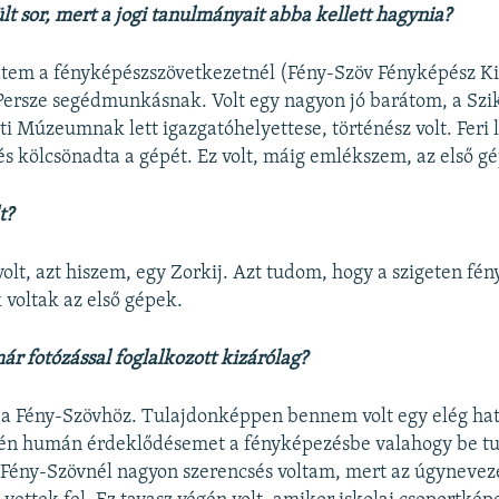
lt sor, mert a jogi tanulmányait abba kellett hagynia?
dtem a fényképészszövetkezetnél (Fény-Szöv Fényképész Ki
Persze segédmunkásnak. Volt egy nagyon jó barátom, a Szik
i Múzeumnak lett igazgatóhelyettese, történész volt. Feri 
és kölcsönadta a gépét. Ez volt, máig emlékszem, az első gé
t?
volt, azt hiszem, egy Zorkij. Azt tudom, hogy a szigeten f
 voltak az első gépek.
ár fotózással foglalkozott kizárólag?
a Fény-Szövhöz. Tulajdonképpen bennem volt egy elég hat
z én humán érdeklődésemet a fényképezésbe valahogy be 
 Fény-Szövnél nagyon szerencsés voltam, mert az úgynevez