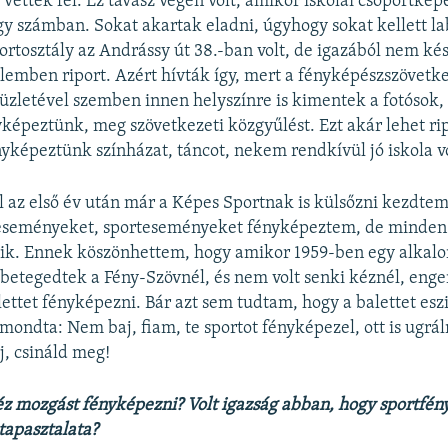
 vettek fel. Ez tavasz végén volt, amikor iskolai csoportkép
gy számban. Sokat akartak eladni, úgyhogy sokat kellett l
portosztály az Andrássy út 38.-ban volt, de igazából nem kés
elemben riport. Azért hívták így, mert a fényképészszövetke
 üzletével szemben innen helyszínre is kimentek a fotósok
képeztünk, meg szövetkezeti közgyűlést. Ezt akár lehet rip
nyképeztünk színházat, táncot, nekem rendkívül jó iskola vo
 az első év után már a Képes Sportnak is külsőzni kezdtem
 eseményeket, sporteseményeket fényképeztem, de minden
ik. Ennek köszönhettem, hogy amikor 1959-ben egy alkal
etegedtek a Fény-Szövnél, és nem volt senki kéznél, enge
ettet fényképezni. Bár azt sem tudtam, hogy a balettet eszi
ondta: Nem baj, fiam, te sportot fényképezel, ott is ugráln
j, csináld meg!
z mozgást fényképezni? Volt igazság abban, hogy sportfé
 tapasztalata?