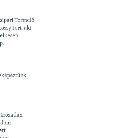
sipari Termelő
ossy Feri, aki
lelkesen
p.
ényképeztünk
ározatlan
tudom
ett