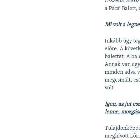
Összebarátkozt
a Pécsi Balett
Mi volt a legn
Inkább úgy teg
előre. A követ
balettet. A ba
Annak van egy 
minden adva v
megcsinált, c
volt.
Igen, az jut e
lenne, mozgáso
Tulajdonképpe
meghívott Lőri