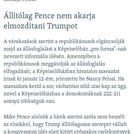
Állítólag Pence nem akarja
elmozdítani Trumpot
A várakozások szerint a republikánusok elgáncsolják
majd az állásfoglalást a Képviselőház „pro forma”-nak
nevezett informális ülésén. Amennyiben a
republikánusok meggátolják az állásfoglalás
elfogadását, a Képviselőházban hivatalos szavazást
írnak ki január 12-ére, jelentette be Nancy Pelosi. Ha
szavazásra kerül a sor, várhatóan zöld utat kap az ügy,
mivel a Képviselőházban a demokratáknak 222-211
arányú többségük van.
Mike Pence alelnök a hírek szerint azóta nem beszélt
az elnökkel, hogy Trump állítólagosan szerepet vállalt
a kongresszusi ülés alatt kitört erőszakos cselekmények