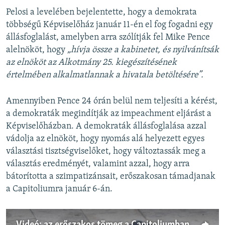
Pelosi a levelében bejelentette, hogy a demokrata
többségű Képviselőház január 11-én el fog fogadni egy
állásfoglalást, amelyben arra szólítják fel Mike Pence
alelnököt, hogy
„hívja össze a kabinetet, és nyilvánítsák
az elnököt az Alkotmány 25. kiegészítésének
értelmében alkalmatlannak a hivatala betöltésére”.
Amennyiben Pence 24 órán belül nem teljesíti a kérést,
a demokraták megindítják az impeachment eljárást a
Képviselőházban. A demokraták állásfoglalása azzal
vádolja az elnököt, hogy nyomás alá helyezett egyes
választási tisztségviselőket, hogy változtassák meg a
választás eredményét, valamint azzal, hogy arra
bátorította a szimpatizánsait, erőszakosan támadjanak
a Capitoliumra január 6-án.
Videó: az erőszakos tömeg a Capitoliumban