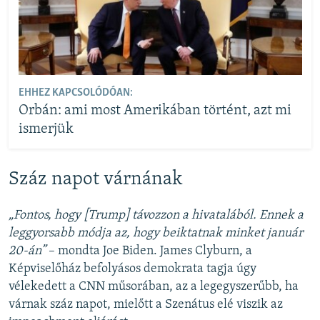
EHHEZ KAPCSOLÓDÓAN:
Orbán: ami most Amerikában történt, azt mi
ismerjük
Száz napot várnának
„Fontos, hogy [Trump] távozzon a hivatalából. Ennek a
leggyorsabb módja az, hogy beiktatnak minket január
20-án”
– mondta Joe Biden. James Clyburn, a
Képviselőház befolyásos demokrata tagja úgy
vélekedett a CNN műsorában, az a legegyszerűbb, ha
várnak száz napot, mielőtt a Szenátus elé viszik az