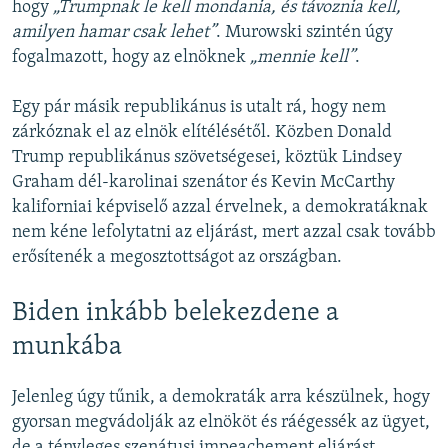
hogy
„Trumpnak le kell mondania, és távoznia kell,
amilyen hamar csak lehet”
. Murowski szintén úgy
fogalmazott, hogy az elnöknek
„mennie kell”
.
Egy pár másik republikánus is utalt rá, hogy nem
zárkóznak el az elnök elítélésétől. Közben Donald
Trump republikánus szövetségesei, köztük Lindsey
Graham dél-karolinai szenátor és Kevin McCarthy
kaliforniai képviselő azzal érvelnek, a demokratáknak
nem kéne lefolytatni az eljárást, mert azzal csak tovább
erősítenék a megosztottságot az országban.
Biden inkább belekezdene a
munkába
Jelenleg úgy tűnik, a demokraták arra készülnek, hogy
gyorsan megvádolják az elnököt és ráégessék az ügyet,
de a tényleges szenátusi impeachement eljárást