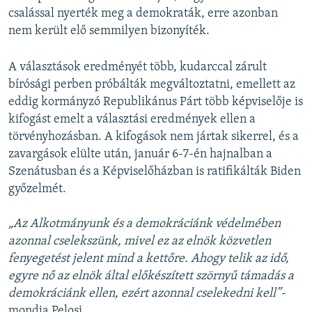
csalással nyerték meg a demokraták, erre azonban
nem került elő semmilyen bizonyíték.
A választások eredményét több, kudarccal zárult
bírósági perben próbálták megváltoztatni, emellett az
eddig kormányzó Republikánus Párt több képviselője is
kifogást emelt a választási eredmények ellen a
törvényhozásban. A kifogások nem jártak sikerrel, és a
zavargások elülte után, január 6-7-én hajnalban a
Szenátusban és a Képviselőházban is ratifikálták Biden
győzelmét.
„Az Alkotmányunk és a demokráciánk védelmében
azonnal cselekszünk, mivel ez az elnök közvetlen
fenyegetést jelent mind a kettőre.
Ahogy telik az idő,
egyre nő az elnök által előkészített szörnyű támadás a
demokráciánk ellen, ezért azonnal cselekedni kell”-
mondja Pelosi.