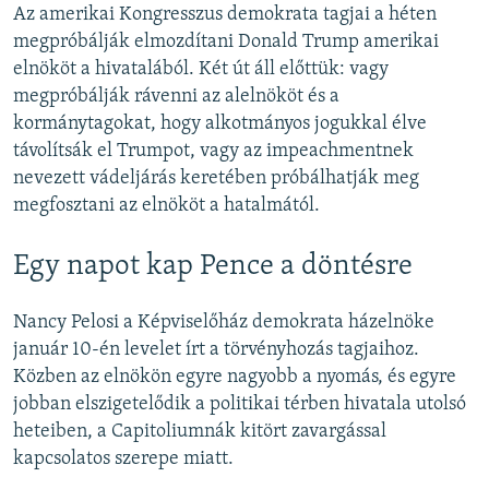
Az amerikai Kongresszus demokrata tagjai a héten
megpróbálják elmozdítani Donald Trump amerikai
elnököt a hivatalából. Két út áll előttük: vagy
megpróbálják rávenni az alelnököt és a
kormánytagokat, hogy alkotmányos jogukkal élve
távolítsák el Trumpot, vagy az impeachmentnek
nevezett vádeljárás keretében próbálhatják meg
megfosztani az elnököt a hatalmától.
Egy napot kap Pence a döntésre
Nancy Pelosi a Képviselőház demokrata házelnöke
január 10-én levelet írt a törvényhozás tagjaihoz.
Közben az elnökön egyre nagyobb a nyomás, és egyre
jobban elszigetelődik a politikai térben hivatala utolsó
heteiben, a Capitoliumnák kitört zavargással
kapcsolatos szerepe miatt.