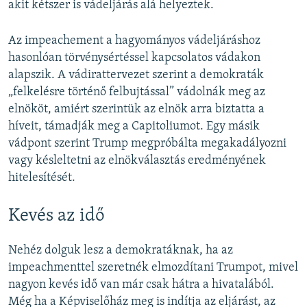
akit kétszer is vádeljárás alá helyeztek.
Az impeachement a hagyományos vádeljáráshoz
hasonlóan törvénysértéssel kapcsolatos vádakon
alapszik. A vádirattervezet szerint a demokraták
„felkelésre történő felbujtással” vádolnák meg az
elnököt, amiért szerintük az elnök arra biztatta a
híveit, támadják meg a Capitoliumot. Egy másik
vádpont szerint Trump megpróbálta megakadályozni
vagy késleltetni az elnökválasztás eredményének
hitelesítését.
Kevés az idő
Nehéz dolguk lesz a demokratáknak, ha az
impeachmenttel szeretnék elmozdítani Trumpot, mivel
nagyon kevés idő van már csak hátra a hivatalából.
Még ha a Képviselőház meg is indítja az eljárást, az