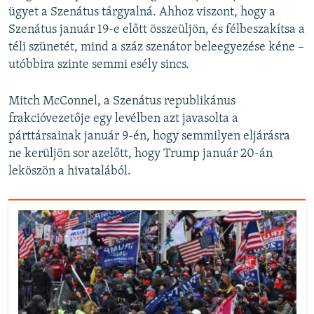
ügyet a Szenátus tárgyalná. Ahhoz viszont, hogy a
Szenátus január 19-e előtt összeüljön, és félbeszakítsa a
téli szünetét, mind a száz szenátor beleegyezése kéne –
utóbbira szinte semmi esély sincs.
Mitch McConnel, a Szenátus republikánus
frakcióvezetője egy levélben azt javasolta a
párttársainak január 9-én, hogy semmilyen eljárásra
ne kerüljön sor azelőtt, hogy Trump január 20-án
leköszön a hivatalából.