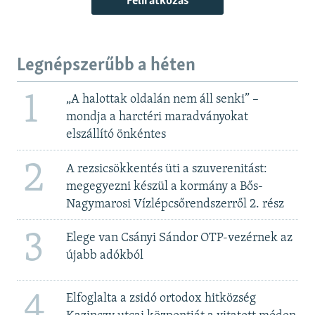
Feliratkozás
Legnépszerűbb a héten
1
„A halottak oldalán nem áll senki” –
mondja a harctéri maradványokat
elszállító önkéntes
2
A rezsicsökkentés üti a szuverenitást:
megegyezni készül a kormány a Bős-
Nagymarosi Vízlépcsőrendszerről 2. rész
3
Elege van Csányi Sándor OTP-vezérnek az
újabb adókból
4
Elfoglalta a zsidó ortodox hitközség