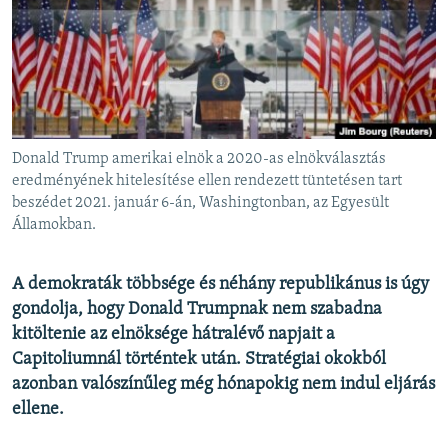
EURÓPAI UNIÓ
VILÁG
KLÍMAVÁLTOZÁS
A MÚLT TANULSÁGAI
Donald Trump amerikai elnök a 2020-as elnökválasztás
KÖVESSEN MINKET!
eredményének hitelesítése ellen rendezett tüntetésen tart
beszédet 2021. január 6-án, Washingtonban, az Egyesült
Államokban.
Valamennyi RFE/RL weboldal
A demokraták többsége és néhány republikánus is úgy
gondolja, hogy Donald Trumpnak nem szabadna
kitöltenie az elnöksége hátralévő napjait a
Capitoliumnál történtek után. Stratégiai okokból
azonban valószínűleg még hónapokig nem indul eljárás
ellene.