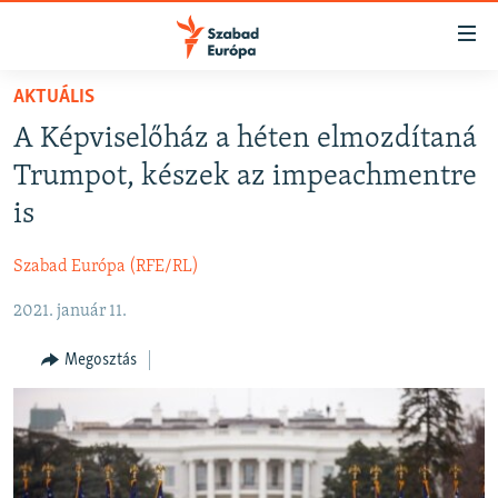
Akadálymentes
mód
Ugrás
AKTUÁLIS
a
NAPIRENDEN
A Képviselőház a héten elmozdítaná
fő
AKTUÁLIS
oldalra
Trumpot, készek az impeachmentre
FELIRATKOZÁS
PODCASTOK
Ugrás
is
a
VIDEÓK
tartalomjegyzékre
Szabad Európa (RFE/RL)
Spotify
ELEMZŐ
Ugrás
a
2021. január 11.
NER15
Feliratkozás
keresésre
SZABADON
Megosztás
TÁRSADALOM
DEMOKRÁCIA
A PÉNZ NYOMÁBAN