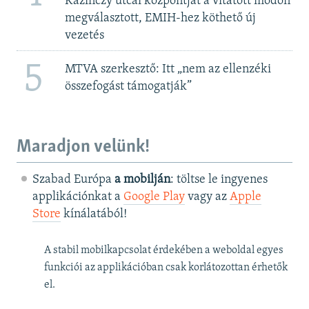
Kazinczy utcai központját a vitatott módon
megválasztott, EMIH-hez köthető új
vezetés
5
MTVA szerkesztő: Itt „nem az ellenzéki
összefogást támogatják”
Maradjon velünk!
Szabad Európa
a mobilján
: töltse le ingyenes
applikációnkat a
Google Play
vagy az
Apple
Store
kínálatából!
A stabil mobilkapcsolat érdekében a weboldal egyes
funkciói az applikációban csak korlátozottan érhetők
el.