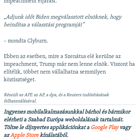
impeachment eljárást.
„Adjunk időt Biden megválasztott elnöknek, hogy
beindítsa a választási programját”
– mondta Clyburn.
Ebben az esetben, mire a Szenátus elé kerülne az
impeachment, Trump már nem lenne elnök. Viszont ha
elítélik, többet nem vállalhatna semmilyen
köztisztséget.
Készült az AFP, az AP, a dpa, és a Reuters tudósításának
felhasználásával.
Ingyenes mobilalkalmazásunkkal bárhol és bármikor
elérheti a Szabad Európa weboldalának tartalmát.
Töltse le díjnyertes applikációnkat a
Google Play
vagy
az
Apple Store
kínálatából.