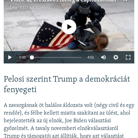
Írta:
Szabad Európa
Jelenleg nincs elérhető tartalom
Auto
0:00
4:51
240p
Pelosi szerint Trump a demokráciát
360p
Auto
240p
360p
480p
fenyegeti
480p
720p
720p
1080p
A zavargásnak öt halálos áldozata volt (négy civil és egy
1080p
rendőr), és félbe kellett miatta szakítani az ülést, ahol
bejelentették az új elnök, Joe Biden választási
győzelmét. A tavaly novemberi elnökválasztásról
Trump és támogatói azt állítják, hogy azt választást