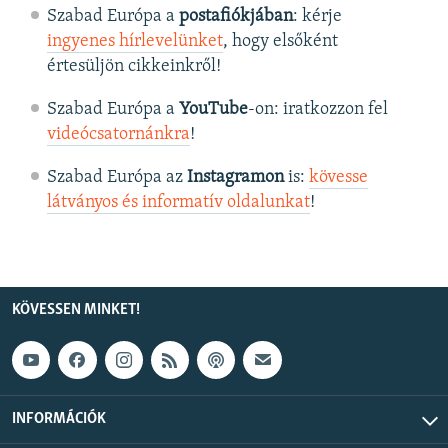
Szabad Európa a
postafiókjában
: kérje
ingyenes hírlevelünket
, hogy elsőként
értesüljön cikkeinkről!
Szabad Európa a
YouTube
-on: iratkozzon fel
videócsatornánkra
!
Szabad Európa az
Instagramon
is:
kövesse
látványos és informatív oldalunkat
! ​
KÖVESSEN MINKET!
INFORMÁCIÓK