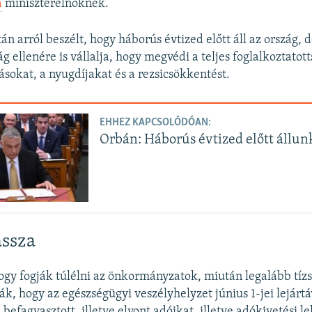
a
miniszterelnöknek.
án arról beszélt, hogy háborús évtized előtt áll az ország, 
g ellenére is vállalja, hogy megvédi a teljes foglalkoztatott
sokat, a nyugdíjakat és a rezsicsökkentést.
EHHEZ KAPCSOLÓDÓAN:
Orbán: Háborús évtized előtt állun
assza
gy fogják túlélni az önkormányzatok, miután legalább tíz
ják, hogy az egészségügyi veszélyhelyzet június 1-jei lejártá
befagyasztott, illetve elvont adóikat, illetve adókivetési l