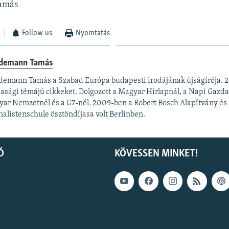
amás
Follow us
Nyomtatás
demann Tamás
emann Tamás a Szabad Európa budapesti irodájának újságírója. 20
asági témájú cikkeket. Dolgozott a Magyar Hírlapnál, a Napi Gazda
ar Nemzetnél és a G7-nél. 2009-ben a Robert Bosch Alapítvány és 
nalistenschule ösztöndíjasa volt Berlinben.
Ó
KÖVESSEN MINKET!