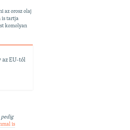
i az orosz olaj
is tartja
ést komolyan
 az EU-tól
 pedig
mmal is