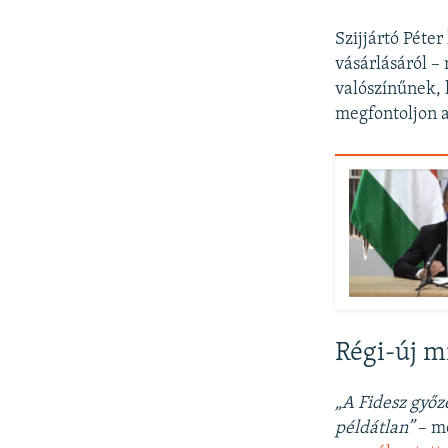
Szijjártó Péte
vásárlásáról –
valószínűnek, 
megfontoljon 
Régi-új m
„A Fidesz győz
példátlan”
– mo