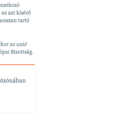
onatkozó
 az azt kísérő
hosszan tartó
ikor az unió
ópai Bizottság.
urózónában