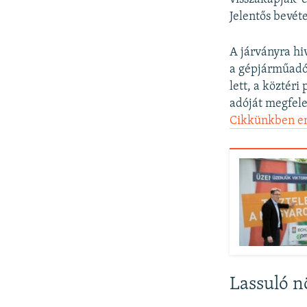
Jelentős bevét
A járványra hi
a gépjárműadó 
lett, a köztéri
adóját megfele
Cikkünkben en
Lassuló 