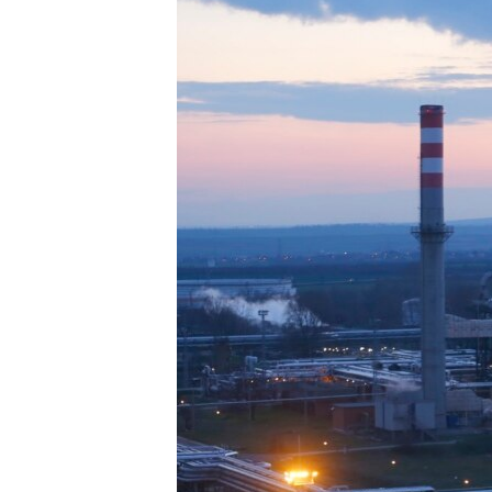
EURÓPAI UNIÓ
VILÁG
KLÍMAVÁLTOZÁS
A MÚLT TANULSÁGAI