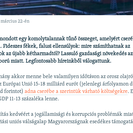
. március 22-én
ondott egy komolytalannak tűnő összeget, amelyért cser
l. Fideszes fékek, falusi ellensúlyok: mire számíthatnak az
k az újabb kétharmadtól? Lassuló gazdasági növekedés a
ború miatt. Legfontosabb híreinkből válogattunk.
ny akkor menne bele valamilyen időtávon az orosz olajró
az Európai Unió 15-18 milliárd eurót (jelenlegi árfolyamon 
rd forintot)
adna cserébe a szerintük várható költségekre
. 
GDP 11-13 százaléka lenne.
ítás kedvéért a jogállamisági és korrupciós problémák miat
óriási uniós válságalap Magyarországnak esedékes támogat