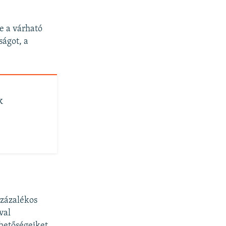
de a várható
ságot, a
k
százalékos
val
ehetőségeiket.