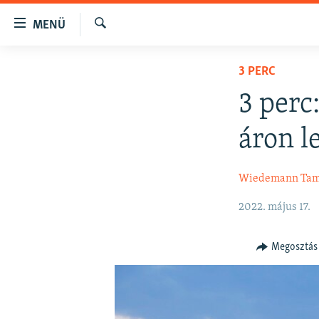
Akadálymentes
MENÜ
mód
Keresés
Ugrás
NAPIRENDEN
3 PERC
a
AKTUÁLIS
fő
3 perc
oldalra
PODCASTOK
Ugrás
áron le
VIDEÓK
a
tartalomjegyzékre
ELEMZŐ
Wiedemann Ta
Ugrás
NER15
a
2022. május 17.
keresésre
SZABADON
TÁRSADALOM
Megosztás
DEMOKRÁCIA
A PÉNZ NYOMÁBAN