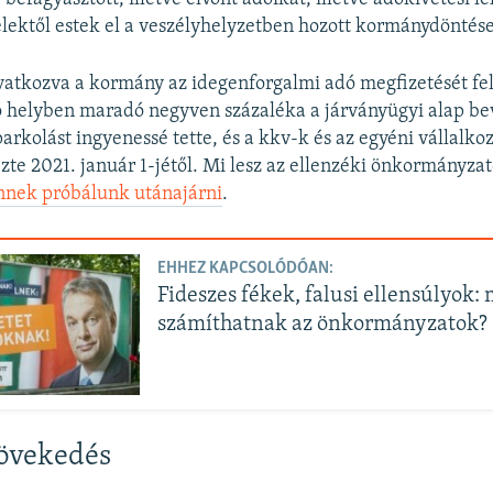
elektől estek el a veszélyhelyzetben hozott kormánydöntés
vatkozva a kormány az idegenforgalmi adó megfizetését fel
helyben maradó negyven százaléka a járványügyi alap bev
 parkolást ingyenessé tette, és a kkv-k és az egyéni vállalko
zte 2021. január 1-jétől. Mi lesz az ellenzéki önkormányza
nek próbálunk utánajárni
.
EHHEZ KAPCSOLÓDÓAN:
Fideszes fékek, falusi ellensúlyok: 
számíthatnak az önkormányzatok?
növekedés