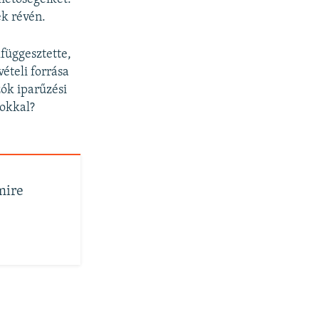
ek révén.
függesztette,
ételi forrása
zók iparűzési
tokkal?
mire