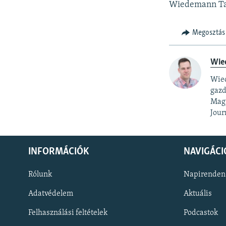
Wiedemann T
Megosztás
Wie
Wied
gazd
Magy
Jour
INFORMÁCIÓK
NAVIGÁCI
Rólunk
Napirenden
Adatvédelem
Aktuális
Felhasználási feltételek
Podcastok