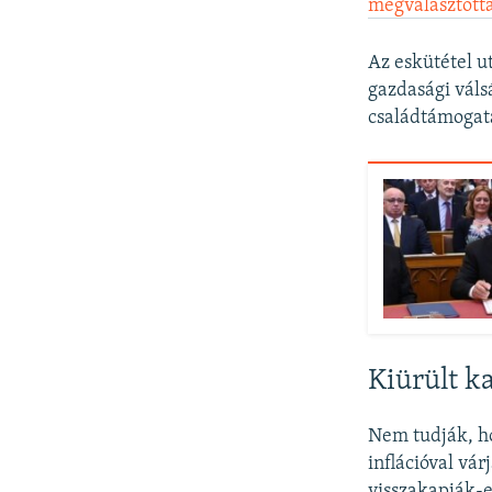
megválasztott
Az eskütétel ut
gazdasági válsá
családtámogatá
Kiürült k
Nem tudják, ho
inflációval vár
visszakapják-e 