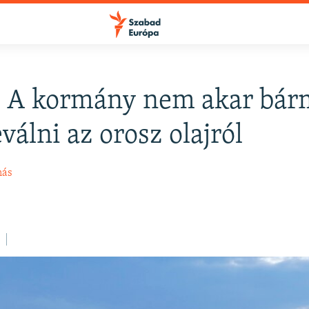
: A kormány nem akar bár
válni az orosz olajról
más