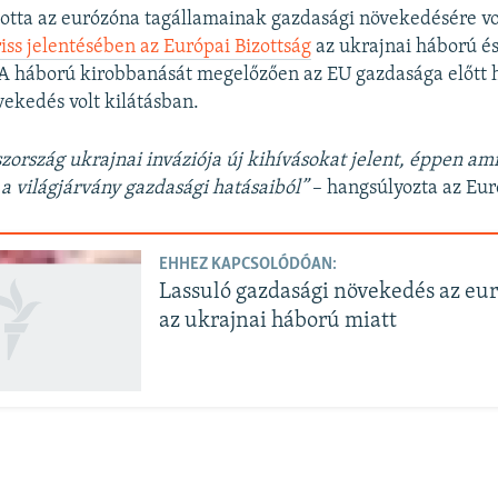
totta az eurózóna tagállamainak gazdasági növekedésére v
riss jelentésében az Európai Bizottság
az ukrajnai háború és
. A háború kirobbanását megelőzően az EU gazdasága előtt 
vekedés volt kilátásban.
ország ukrajnai inváziója új kihívásokat jelent, éppen am
 a világjárvány gazdasági hatásaiból”
– hangsúlyozta az Eur
EHHEZ KAPCSOLÓDÓAN:
Lassuló gazdasági növekedés az e
az ukrajnai háború miatt