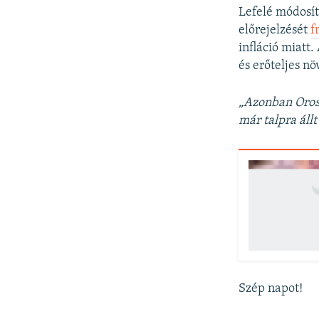
Lefelé módosí
előrejelzését
f
infláció miatt
és erőteljes nö
„Azonban Orosz
már talpra állt
Szép napot!