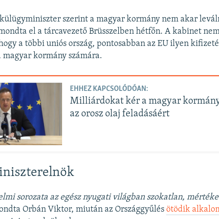
r külügyminiszter szerint a magyar kormány nem akar leváln
 mondta el a tárcavezető Brüsszelben hétfőn. A kabinet nem 
hogy a többi uniós ország, pontosabban az EU ilyen kifizet
a magyar kormány számára.
EHHEZ KAPCSOLÓDÓAN:
Milliárdokat kér a magyar kormány
az orosz olaj feladásáért
iniszterelnök
elmi sorozata az egész nyugati világban szokatlan, mértéke
ndta Orbán Viktor, miután az Országgyűlés
ötödik alkalo