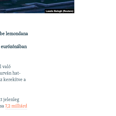
ébe lemondana
z eurózónában
l való
durván hat-
Ez kerekítve a
t jelenleg
ása
7,2 milliárd