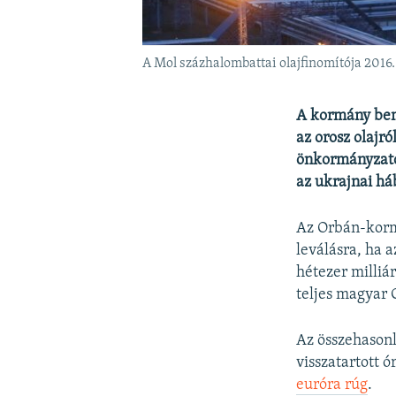
A Mol százhalombattai olajfinomítója 2016
A kormány bem
az orosz olajró
önkormányzato
az ukrajnai há
Az Orbán-kormá
leválásra, ha 
hétezer milliá
teljes magyar 
Az összehasonl
visszatartott 
euróra rúg
.