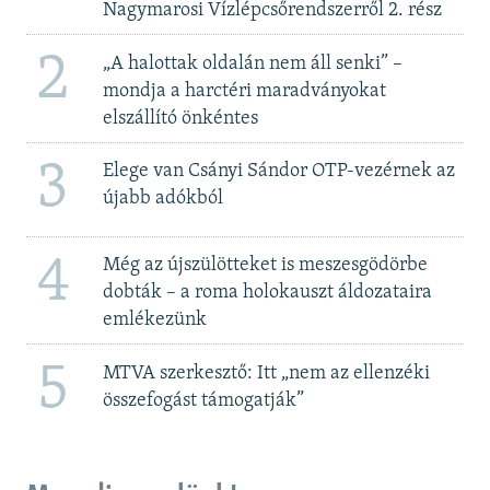
Nagymarosi Vízlépcsőrendszerről 2. rész
2
„A halottak oldalán nem áll senki” –
mondja a harctéri maradványokat
elszállító önkéntes
3
Elege van Csányi Sándor OTP-vezérnek az
újabb adókból
4
Még az újszülötteket is meszesgödörbe
dobták – a roma holokauszt áldozataira
emlékezünk
5
MTVA szerkesztő: Itt „nem az ellenzéki
összefogást támogatják”