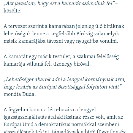
„Azt javaslom, hogy ezt a kamarát számoljuk fel”
–
közölte.
A tervezet szerint a kamarában jelenleg ülő bíráknak
lehetőségük lenne a Legfelsőbb Bíróság valamelyik
másik kamarájába távozni vagy nyugdíjba vonulni.
A kamarát egy másik testület, a szakmai felelősség
kamarája váltaná fel, tizenegy bíróval.
„Lehetőséget akarok adni a lengyel kormánynak arra,
hogy lezárja az Európai Bizottsággal folytatott vitát”
–
mondta Duda.
A fegyelmi kamara létrehozása a lengyel
igazságszolgáltatás átalakításának része volt, amit az
Európai Unió a demokratikus normákkal szembeni
visszaélésnek tekint, támadásnak a bírói függetlenség