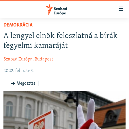
Akadálymentes
mód
Ugrás
DEMOKRÁCIA
a
NAPIRENDEN
A lengyel elnök feloszlatná a bírák
fő
AKTUÁLIS
oldalra
fegyelmi kamaráját
FELIRATKOZÁS
PODCASTOK
Ugrás
a
Szabad Európa, Budapest
VIDEÓK
tartalomjegyzékre
Spotify
2022. február 3.
ELEMZŐ
Ugrás
a
NER15
Megosztás
Feliratkozás
keresésre
SZABADON
TÁRSADALOM
DEMOKRÁCIA
A PÉNZ NYOMÁBAN