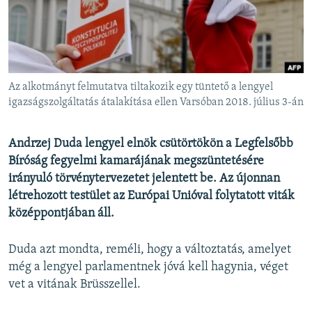
EURÓPAI UNIÓ
VILÁG
KLÍMAVÁLTOZÁS
A MÚLT TANULSÁGAI
Az alkotmányt felmutatva tiltakozik egy tüntető a lengyel
igazságszolgáltatás átalakítása ellen Varsóban 2018. július 3-án
KÖVESSEN MINKET!
Andrzej Duda lengyel elnök csütörtökön a Legfelsőbb
Bíróság fegyelmi kamarájának megszüntetésére
irányuló törvénytervezetet jelentett be. Az újonnan
Valamennyi RFE/RL weboldal
létrehozott testület az Európai Unióval folytatott viták
középpontjában áll.
Duda azt mondta, reméli, hogy a változtatás, amelyet
még a lengyel parlamentnek jóvá kell hagynia, véget
vet a vitának Brüsszellel.