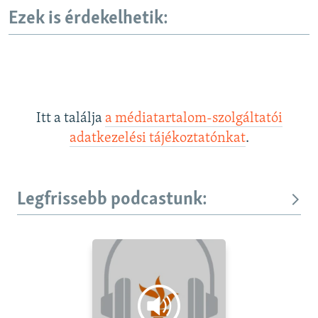
d
Ezek is érdekelhetik:
e
Itt a találja
a médiatartalom-szolgáltatói
adatkezelési tájékoztatónkat
.
Legfrissebb podcastunk: