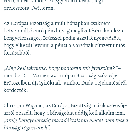
Pech, a brit Middlesex Egyetem európai jogi
professzora Twitteren.
Az Európai Bizottság a múlt hónapban csaknem
hetvenmillió euró pénzbírság megfizetésére kötelezte
Lengyelországot, Brüsszel pedig azzal fenyegetőzött,
hogy elkezdi levonni a pénzt a Varsónak címzett uniós
forrásokból.
„Meg kell várnunk, hogy pontosan mit javasolnak”
–
mondta Eric Mamer, az Európai Bizottság szóvivője
Brüsszelben újságíróknak, amikor Duda bejelentéséről
kérdezték.
Christian Wigand, az Európai Bizottság másik szóvivője
arról beszélt, hogy a bírságokat addig kell alkalmazni,
„amíg Lengyelország maradéktalanul eleget nem tesz a
bíróság végzésének”.