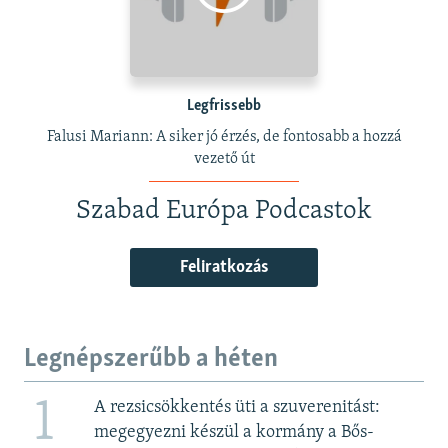
Legfrissebb
Falusi Mariann: A siker jó érzés, de fontosabb a hozzá
vezető út
Szabad Európa Podcastok
Feliratkozás
Legnépszerűbb a héten
1
A rezsicsökkentés üti a szuverenitást:
megegyezni készül a kormány a Bős-