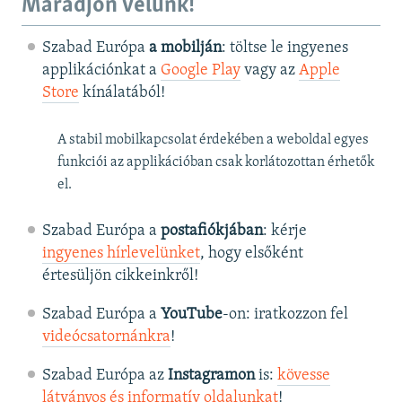
Maradjon velünk!
Szabad Európa
a mobilján
: töltse le ingyenes
applikációnkat a
Google Play
vagy az
Apple
Store
kínálatából!
A stabil mobilkapcsolat érdekében a weboldal egyes
funkciói az applikációban csak korlátozottan érhetők
el.
Szabad Európa a
postafiókjában
: kérje
ingyenes hírlevelünket
, hogy elsőként
értesüljön cikkeinkről!
Szabad Európa a
YouTube
-on: iratkozzon fel
videócsatornánkra
!
Szabad Európa az
Instagramon
is:
kövesse
látványos és informatív oldalunkat
! ​