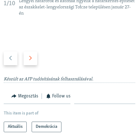
Lengyel határőrök és katonák figyelik a határkerítés építését
1/10
az északkelet-lengyelországi Tołcze településen január 27-
én
P
N
r
e
e
x
v
t
Készült az AFP tudósításának felhasználásával.
i
s
o
l
Megosztás
Follow us
u
i
s
d
This item is part of
s
e
l
Aktuális
Demokrácia
i