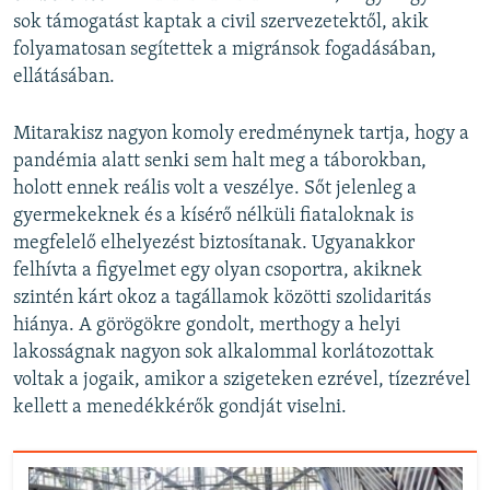
sok támogatást kaptak a civil szervezetektől, akik
folyamatosan segítettek a migránsok fogadásában,
ellátásában.
Mitarakisz nagyon komoly eredménynek tartja, hogy a
pandémia alatt senki sem halt meg a táborokban,
holott ennek reális volt a veszélye. Sőt jelenleg a
gyermekeknek és a kísérő nélküli fiataloknak is
megfelelő elhelyezést biztosítanak. Ugyanakkor
felhívta a figyelmet egy olyan csoportra, akiknek
szintén kárt okoz a tagállamok közötti szolidaritás
hiánya. A görögökre gondolt, merthogy a helyi
lakosságnak nagyon sok alkalommal korlátozottak
voltak a jogaik, amikor a szigeteken ezrével, tízezrével
kellett a menedékkérők gondját viselni.