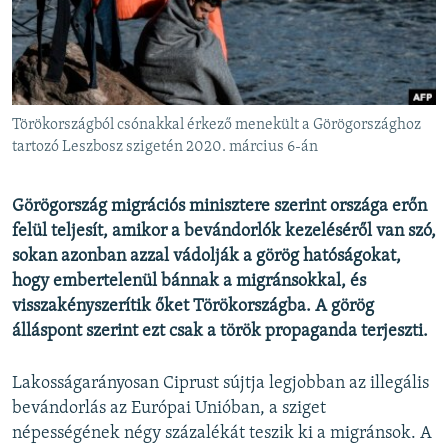
EURÓPAI UNIÓ
VILÁG
KLÍMAVÁLTOZÁS
A MÚLT TANULSÁGAI
Törökországból csónakkal érkező menekült a Görögországhoz
tartozó Leszbosz szigetén 2020. március 6-án
KÖVESSEN MINKET!
Görögország migrációs minisztere szerint országa erőn
felül teljesít, amikor a bevándorlók kezeléséről van szó,
sokan azonban azzal vádolják a görög hatóságokat,
Valamennyi RFE/RL weboldal
hogy embertelenül bánnak a migránsokkal, és
visszakényszerítik őket Törökországba. A görög
álláspont szerint ezt csak a török propaganda terjeszti.
Lakosságarányosan Ciprust sújtja legjobban az illegális
bevándorlás az Európai Unióban, a sziget
népességének négy százalékát teszik ki a migránsok. A