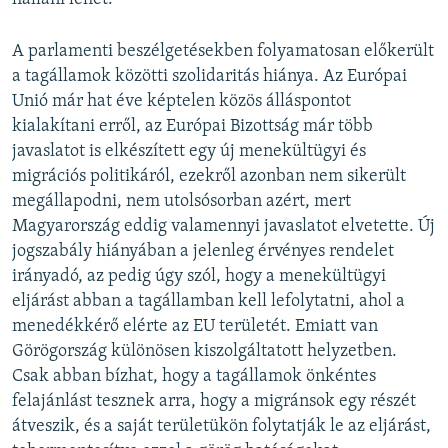
A parlamenti beszélgetésekben folyamatosan előkerült
a tagállamok közötti szolidaritás hiánya. Az Európai
Unió már hat éve képtelen közös álláspontot
kialakítani erről, az Európai Bizottság már több
javaslatot is elkészített egy új menekültügyi és
migrációs politikáról, ezekről azonban nem sikerült
megállapodni, nem utolsósorban azért, mert
Magyarország eddig valamennyi javaslatot elvetette. Új
jogszabály hiányában a jelenleg érvényes rendelet
irányadó, az pedig úgy szól, hogy a menekültügyi
eljárást abban a tagállamban kell lefolytatni, ahol a
menedékkérő elérte az EU területét. Emiatt van
Görögország különösen kiszolgáltatott helyzetben.
Csak abban bízhat, hogy a tagállamok önkéntes
felajánlást tesznek arra, hogy a migránsok egy részét
átveszik, és a saját területükön folytatják le az eljárást,