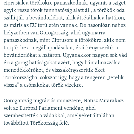
ciprusiak a törökökre panaszkodnak, ugyanis a sziget
egyik része török fennhatóság alatt áll, a törökök oda
szállítják a bevándorlókat, akik átsétálnak a határon,
és máris az EU területén vannak. De hasonlóan nehéz
helyzetben van Görögország, ahol ugyanarra
panaszkodnak, mint Cipruson: a törökökre, akik nem
tartják be a megállapodásokat, és átkényszerítik a
bevándorlókat a határon. Ugyanakkor nagyon sok vád
éri a görög hatóságokat azért, hogy bántalmazzák a
menedékkérőket, és visszakényszerítik őket
Törökországba, sokszor úgy, hogy a tengeren „terelik
vissza” a csónakokat török vizekre.
Görögország migrációs minisztere, Notisz Mitarakisz
volt az Európai Parlament vendége, ahol
szembesítették a vádakkal, amelyeket általában
továbbított Törökország felé.