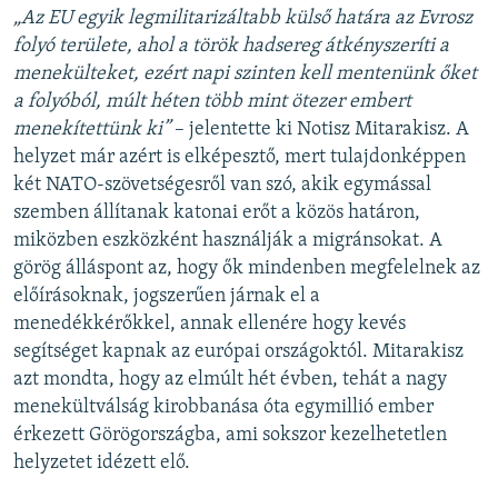
„Az EU egyik legmilitarizáltabb külső határa az Evrosz
folyó területe, ahol a török hadsereg átkényszeríti a
menekülteket, ezért napi szinten kell mentenünk őket
a folyóból, múlt héten több mint ötezer embert
menekítettünk ki”
– jelentette ki Notisz Mitarakisz. A
helyzet már azért is elképesztő, mert tulajdonképpen
két NATO-szövetségesről van szó, akik egymással
szemben állítanak katonai erőt a közös határon,
miközben eszközként használják a migránsokat. A
görög álláspont az, hogy ők mindenben megfelelnek az
előírásoknak, jogszerűen járnak el a
menedékkérőkkel, annak ellenére hogy kevés
segítséget kapnak az európai országoktól. Mitarakisz
azt mondta, hogy az elmúlt hét évben, tehát a nagy
menekültválság kirobbanása óta egymillió ember
érkezett Görögországba, ami sokszor kezelhetetlen
helyzetet idézett elő.