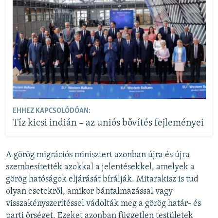
EHHEZ KAPCSOLÓDÓAN:
Tíz kicsi indián – az uniós bővítés fejleményei
A görög migrációs minisztert azonban újra és újra
szembesítették azokkal a jelentésekkel, amelyek a
görög hatóságok eljárását bírálják. Mitarakisz is tud
olyan esetekről, amikor bántalmazással vagy
visszakényszerítéssel vádolták meg a görög határ- és
parti őrséget. Ezeket azonban független testületek