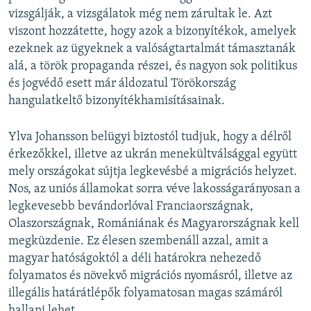
vizsgálják, a vizsgálatok még nem zárultak le. Azt
viszont hozzátette, hogy azok a bizonyítékok, amelyek
ezeknek az ügyeknek a valóságtartalmát támasztanák
alá, a török propaganda részei, és nagyon sok politikus
és jogvédő esett már áldozatul Törökország
hangulatkeltő bizonyítékhamisításainak.
Ylva Johansson belügyi biztostól tudjuk, hogy a délről
érkezőkkel, illetve az ukrán menekültválsággal együtt
mely országokat sújtja legkevésbé a migrációs helyzet.
Nos, az uniós államokat sorra véve lakosságarányosan a
legkevesebb bevándorlóval Franciaországnak,
Olaszországnak, Romániának és Magyarországnak kell
megküzdenie. Ez élesen szembenáll azzal, amit a
magyar hatóságoktól a déli határokra nehezedő
folyamatos és növekvő migrációs nyomásról, illetve az
illegális határátlépők folyamatosan magas számáról
hallani lehet.