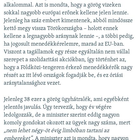
alkalommal. Azt is mondta, hogy a görög vizeken
sokkal nagyobb európai erőnek kellene jelen lennie.
Jelenleg ha száz embert kimentenek, abból mindössze
kettő megy vissza Törökországba – holott ennek
kellene a legnagyobb aránynak lennie –, a többi pedig,
ha jogosult menedékkérelemre, marad az EU-ban.
Viszont a tagállamok egy része egyáltalán nem vállal
szerepet a szolidaritási akciókban, így történhet az,
hogy a Földközi-tengeren érkező menedékkérők nagy
részét az itt lévő országok fogadják be, és ez óriási
aránytalansághoz vezet.
Jelenleg 38 ezer a görög ügyhátralék, ami egyébként
jelentős javulás. Úgy tervezik, hogy év végére
ledolgozzák, de a miniszter szerint eddig nagyon
komoly gondokat okozott az ügyek nagy száma, mert
„nem lehet négy-öt évig limbóban tartani az
embereket”
. A miniszter azt is mondta, hogy nagyon