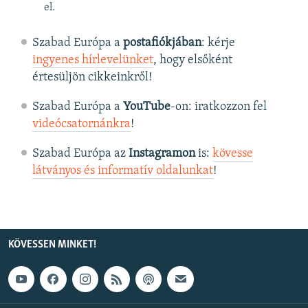
el.
Szabad Európa a
postafiókjában
: kérje
ingyenes hírlevelünket
, hogy elsőként
értesüljön cikkeinkről!
Szabad Európa a
YouTube
-on: iratkozzon fel
videócsatornánkra
!
Szabad Európa az
Instagramon
is:
kövesse
látványos és informatív oldalunkat
! ​
KÖVESSEN MINKET!