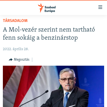
Akadálymentes
mód
Ugrás
TÁRSADALOM
a
NAPIRENDEN
A Mol-vezér szerint nem tartható
fő
AKTUÁLIS
oldalra
fenn sokáig a benzinárstop
FELIRATKOZÁS
PODCASTOK
Ugrás
a
2022. április 28.
VIDEÓK
tartalomjegyzékre
Spotify
ELEMZŐ
Megosztás
Ugrás
a
NER15
Feliratkozás
keresésre
SZABADON
TÁRSADALOM
DEMOKRÁCIA
A PÉNZ NYOMÁBAN