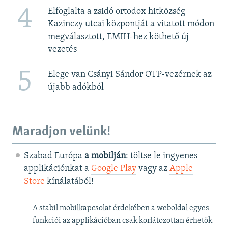
4
Elfoglalta a zsidó ortodox hitközség
Kazinczy utcai központját a vitatott módon
megválasztott, EMIH-hez köthető új
vezetés
5
Elege van Csányi Sándor OTP-vezérnek az
újabb adókból
Maradjon velünk!
Szabad Európa
a mobilján
: töltse le ingyenes
applikációnkat a
Google Play
vagy az
Apple
Store
kínálatából!
A stabil mobilkapcsolat érdekében a weboldal egyes
funkciói az applikációban csak korlátozottan érhetők