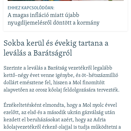
EHHEZ KAPCSOLÓDÓAN:
A magas infláció miatt újabb
nyugdíjemelésről döntött a kormány
Sokba kerül és évekig tartana a
leválás a Barátságról
Szerinte a leválás a Barátság vezetékről legalább
kettő–négy évet venne igénybe, és öt–hétszázmillió
dollárt emésztene fel, hiszen a Mol finomítóit
alapvetően az orosz kőolaj feldolgozására tervezték.
Érzékeltetésként elmondta, hogy a Mol nyolc évvel
ezelőtt, az első és a második ukrán gázválság után
kezdett el beruházásokat azért, hogy az Adria
kőolajvezetékről érkező olajjal is tudja működtetni a