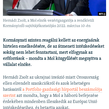
EURÓPAI UNIÓ
VILÁG
Hernádi Zsolt, a Mol elnök-vezérigazgatója a rendkívüli
KLÍMAVÁLTOZÁS
Kormányinfó sajtótájékoztatóján 2022. március 10-én
A MÚLT TANULSÁGAI
Kormányzati szinten reagálni kellett az energiaárak
KÖVESSEN MINKET!
hirtelen emelkedésére, de az átmeneti intézkedéseket
sokáig nem lehet fenntartani, mert elfogynak az
erőforrások – mondta a Mol közgyűlését megnyitva a
vállalat elnöke.
Valamennyi RFE/RL weboldal
Hernádi Zsolt az ukrajnai invázió miatt Oroszország
ellen elrendelt szankciókról és azok lehetséges
hatásairól
a Portfolio gazdasági hírportál beszámolója
szerint
azt mondta, hogy a Mol a háború befejezése
érdekében mindenben illeszkedik az Európai Unió
intézkedéseihez, és betartja azokat.