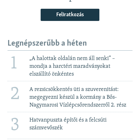
Feliratkozás
Legnépszerűbb a héten
1
„A halottak oldalán nem áll senki” –
mondja a harctéri maradványokat
elszállító önkéntes
2
A rezsicsökkentés üti a szuverenitást:
megegyezni készül a kormány a Bős-
Nagymarosi Vízlépcsőrendszerről 2. rész
3
Hatvanpuszta építői és a felcsúti
számvevőszék