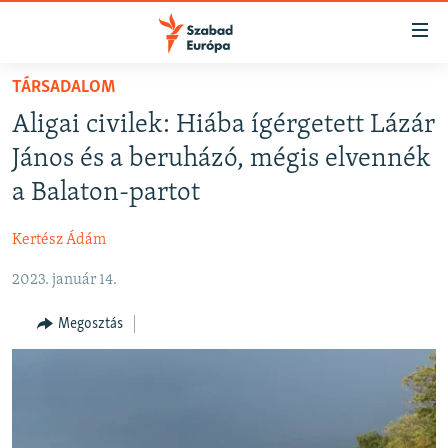
Akadálymentes
mód
Ugrás
TÁRSADALOM
a
NAPIRENDEN
Aligai civilek: Hiába ígérgetett Lázár
fő
AKTUÁLIS
oldalra
János és a beruházó, mégis elvennék
FELIRATKOZÁS
PODCASTOK
Ugrás
a Balaton-partot
a
VIDEÓK
tartalomjegyzékre
Kertész Ádám
Spotify
ELEMZŐ
Ugrás
a
2023. január 14.
NER15
Feliratkozás
keresésre
SZABADON
Megosztás
TÁRSADALOM
DEMOKRÁCIA
A PÉNZ NYOMÁBAN