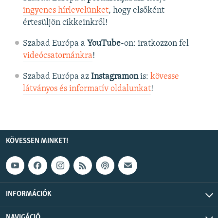
ingyenes hírlevelünket
, hogy elsőként
értesüljön cikkeinkről!
Szabad Európa a
YouTube
-on: iratkozzon fel
videócsatornánkra
!
Szabad Európa az
Instagramon
is:
kövesse
látványos és informatív oldalunkat
! ​
KÖVESSEN MINKET!
INFORMÁCIÓK
NAVIGÁCIÓ