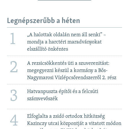
Legnépszerűbb a héten
1
„A halottak oldalán nem áll senki” –
mondja a harctéri maradványokat
elszállító önkéntes
2
A rezsicsökkentés üti a szuverenitást:
megegyezni készül a kormány a Bős-
Nagymarosi Vízlépcsőrendszerről 2. rész
3
Hatvanpuszta építői és a felcsúti
számvevőszék
4
Elfoglalta a zsidó ortodox hitközség
Kazinczy utcai központját a vitatott módon