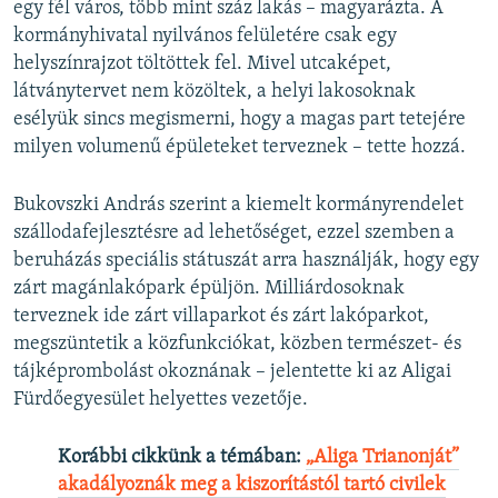
egy fél város, több mint száz lakás – magyarázta. A
kormányhivatal nyilvános felületére csak egy
helyszínrajzot töltöttek fel. Mivel utcaképet,
látványtervet nem közöltek, a helyi lakosoknak
esélyük sincs megismerni, hogy a magas part tetejére
milyen volumenű épületeket terveznek – tette hozzá.
Bukovszki András szerint a kiemelt kormányrendelet
szállodafejlesztésre ad lehetőséget, ezzel szemben a
beruházás speciális státuszát arra használják, hogy egy
zárt magánlakópark épüljön. Milliárdosoknak
terveznek ide zárt villaparkot és zárt lakóparkot,
megszüntetik a közfunkciókat, közben természet- és
tájképrombolást okoznának – jelentette ki az Aligai
Fürdőegyesület helyettes vezetője.
Korábbi cikkünk a témában:
„Aliga Trianonját”
akadályoznák meg a kiszorítástól tartó civilek