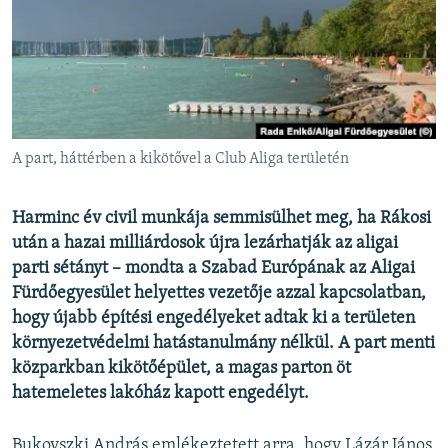
EURÓPAI UNIÓ
VILÁG
KLÍMAVÁLTOZÁS
A MÚLT TANULSÁGAI
A part, háttérben a kikötővel a Club Aliga területén
KÖVESSEN MINKET!
Harminc év civil munkája semmisülhet meg, ha Rákosi
után a hazai milliárdosok újra lezárhatják az aligai
parti sétányt –
mondta a Szabad Európának az Aligai
Valamennyi RFE/RL weboldal
Fürdőegyesület helyettes vezetője azzal kapcsolatban,
hogy újabb építési engedélyeket adtak ki a területen
környezetvédelmi hatástanulmány nélkül. A part menti
közparkban kikötőépület, a magas parton öt
hatemeletes lakóház kapott engedélyt.
Bukovszki András emlékeztetett arra, hogy Lázár János