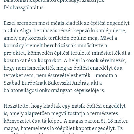
Balatonnal kapcsolatos építésügyi szabályok
felülvizsgálatát is.
Ezzel szemben most mégis kiadták az építési engedélyt
a Club Aliga-beruházás részét képező kikötőépületre,
amely egy közpark területén épülne meg. Mivel a
kormány kiemelt beruházásnak minősítette a
projektet, könnyedén építési területté minősítették át a
közutakat és a közparkot. A helyi lakosok sérelmezik,
hogy nem ismerhették meg az építési engedélyt és a
terveket sem, nem észrevételezhették – mondta a
Szabad Európának Bukovszki András, aki a
balatonvilágosi önkormányzat képviselője is.
Hozzátette, hogy kiadtak egy másik építési engedélyt
is, amely alapvetően megváltoztatja a természetes
környezetet és a tájképet. A magas parton öt, 18 méter
magas, hatemeletes lakóépület kapott engedélyt. Ez