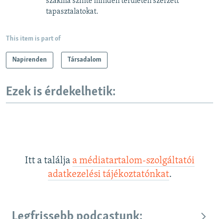
szakma szinte minden területén szerzett
tapasztalatokat.
This item is part of
Napirenden
Társadalom
Ezek is érdekelhetik:
Itt a találja
a médiatartalom-szolgáltatói
adatkezelési tájékoztatónkat
.
Legfrissebb podcastunk: