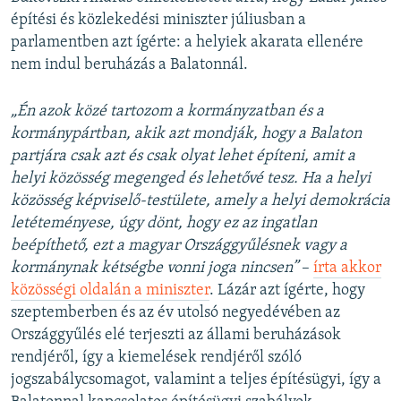
építési és közlekedési miniszter júliusban a
parlamentben azt ígérte: a helyiek akarata ellenére
nem indul beruházás a Balatonnál.
„Én azok közé tartozom a kormányzatban és a
kormánypártban, akik azt mondják, hogy a Balaton
partjára csak azt és csak olyat lehet építeni, amit a
helyi közösség megenged és lehetővé tesz. Ha a helyi
közösség képviselő-testülete, amely a helyi demokrácia
letéteményese, úgy dönt, hogy ez az ingatlan
beépíthető, ezt a magyar Országgyűlésnek vagy a
kormánynak kétségbe vonni joga nincsen”
–
írta akkor
közösségi oldalán a miniszter
. Lázár azt ígérte, hogy
szeptemberben és az év utolsó negyedévében az
Országgyűlés elé terjeszti az állami beruházások
rendjéről, így a kiemelések rendjéről szóló
jogszabálycsomagot, valamint a teljes építésügyi, így a