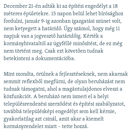
December 21-én adták ki az építési engedélyt a 18
méteres épületekre. 15 napon belül lehet bírósághoz
fordulni, január 9-ig azonban igazgatási szünet volt,
nem ketyegett a határidő. Úgy számol, hogy még 11
napjuk van a jogvesztő határidőig. Kérték a
kormányhivataltól az ügyféllé minősítést, de ez még
nem történt meg. Csak ezt követően tudnak
betekinteni a dokumentációba.
Mint mondta, örülnek a fejlesztéseknek, nem akarnak
semmit reflexből megfúrni, de olyan beruházást nem
tudnak támogatni, ahol a magántulajdonos elveszi a
közfunkciót. A beruházó nem ismeri el a helyi
településrendezési szerződést és építési szabályzatot,
továbbá településképi engedélyt sem kell kérnie,
gyakorlatilag azt csinál, amit akar a kiemelt
kormányrendelet miatt – tette hozzá.