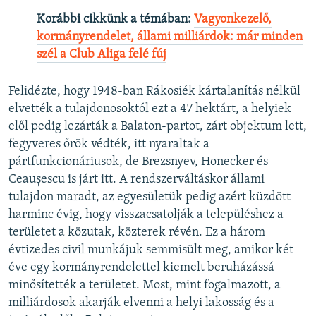
Korábbi cikkünk a témában:
Vagyonkezelő,
kormányrendelet, állami milliárdok: már minden
szél a Club Aliga felé fúj
Felidézte, hogy 1948-ban Rákosiék kártalanítás nélkül
elvették a tulajdonosoktól ezt a 47 hektárt, a helyiek
elől pedig lezárták a Balaton-partot, zárt objektum lett,
fegyveres őrök védték, itt nyaraltak a
pártfunkcionáriusok, de Brezsnyev, Honecker és
Ceaușescu is járt itt. A rendszerváltáskor állami
tulajdon maradt, az egyesületük pedig azért küzdött
harminc évig, hogy visszacsatolják a településhez a
területet a közutak, közterek révén. Ez a három
évtizedes civil munkájuk semmisült meg, amikor két
éve egy kormányrendelettel kiemelt beruházássá
minősítették a területet. Most, mint fogalmazott, a
milliárdosok akarják elvenni a helyi lakosság és a