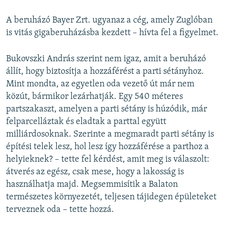
A beruházó Bayer Zrt. ugyanaz a cég, amely Zuglóban
is vitás gigaberuházásba kezdett – hívta fel a figyelmet.
Bukovszki András szerint nem igaz, amit a beruházó
állít, hogy biztosítja a hozzáférést a parti sétányhoz.
Mint mondta, az egyetlen oda vezető út már nem
közút, bármikor lezárhatják. Egy 540 méteres
partszakaszt, amelyen a parti sétány is húzódik, már
felparcelláztak és eladtak a parttal együtt
milliárdosoknak. Szerinte a megmaradt parti sétány is
építési telek lesz, hol lesz így hozzáférése a parthoz a
helyieknek? – tette fel kérdést, amit meg is válaszolt:
átverés az egész, csak mese, hogy a lakosság is
használhatja majd. Megsemmisítik a Balaton
természetes környezetét, teljesen tájidegen épületeket
terveznek oda – tette hozzá.