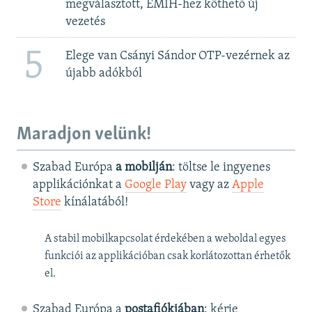
megválasztott, EMIH-hez köthető új
vezetés
5
Elege van Csányi Sándor OTP-vezérnek az
újabb adókból
Maradjon velünk!
Szabad Európa
a mobilján
: töltse le ingyenes
applikációnkat a
Google Play
vagy az
Apple
Store
kínálatából!
A stabil mobilkapcsolat érdekében a weboldal egyes
funkciói az applikációban csak korlátozottan érhetők
el.
Szabad Európa a
postafiókjában
: kérje