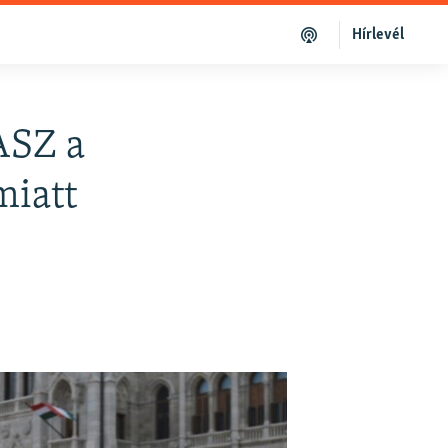
Hírlevél
ASZ a
miatt