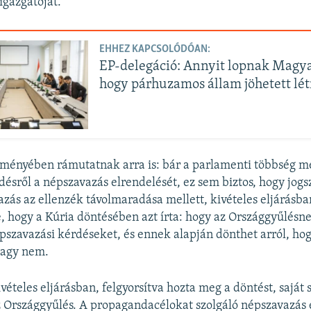
gazgatóját.
EHHEZ KAPCSOLÓDÓAN:
EP-delegáció: Annyit lopnak Magy
hogy párhuzamos állam jöhetett lét
eményében rámutatnak arra is: bár a parlamenti többség m
désről a népszavazás elrendelését, ez sem biztos, hogy jogsz
zás az ellenzék távolmaradása mellett, kivételes eljárásban 
, hogy a Kúria döntésében azt írta: hogy az Országgyűlésn
épszavazási kérdéseket, és ennek alapján dönthet arról, hog
vagy nem.
vételes eljárásban, felgyorsítva hozta meg a döntést, saját 
az Országgyűlés. A propagandacélokat szolgáló népszavazás e