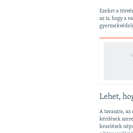
Ezeket a törvé
az is, hogy a v
gyermekvédelm
Lehet, ho
A tavaszra, az
kérdések szere
kezelések néps