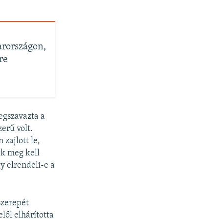
arországon,
re
egszavazta a
erű volt.
zajlott le,
ek meg kell
y elrendeli-e a
szerepét
lől elhárította