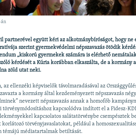
-án
il partnerével együtt kéri az alkotmánybíróságot, hogy ne
atívája szerint gyermekvédelmi népszavazás ötödik kérdés
erendum „kiskorú gyermekek számára is elérhető nemátalak
szóló kérdését a Kúria korábban elkaszálta, de a kormány 
dna zöld utat neki.
 az ellenzéki képviselők távolmaradásával az Országgyűlés
zavazta a kormány által kezdeményezett népszavazás négy
minek” nevezett népszavazás annak a homofób kampányna
i törvénymódosításhoz kapcsolódva indított el a Fidesz-K
elekményekkel kapcsolatos salátatörvénybe csempésztek 
 korlátozó törvényjavaslatokat, például a homoszexualitás
en témájú médiatartalmak betiltását.