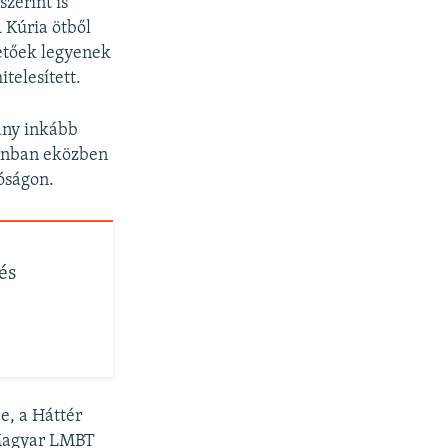
zerint is
 Kúria ötből
etőek legyenek
telesített.
ány inkább
Azonban eközben
óságon.
és
e, a Háttér
a Magyar LMBT