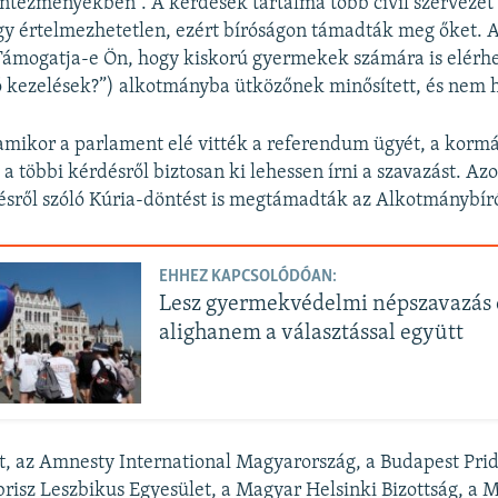
intézményekben”. A kérdések tartalma több civil szervezet s
gy értelmezhetetlen, ezért bíróságon támadták meg őket. A
„Támogatja-e Ön, hogy kiskorú gyermekek számára is elérh
 kezelések?”) alkotmányba ütközőnek minősített, és nem hi
 amikor a parlament elé vitték a referendum ügyét, a korm
 a többi kérdésről biztosan ki lehessen írni a szavazást. 
ésről szóló Kúria-döntést is megtámadták az Alkotmánybír
EHHEZ KAPCSOLÓDÓAN:
Lesz gyermekvédelmi népszavazás 
alighanem a választással együtt
t, az Amnesty International Magyarország, a Budapest Prid
brisz Leszbikus Egyesület, a Magyar Helsinki Bizottság, 