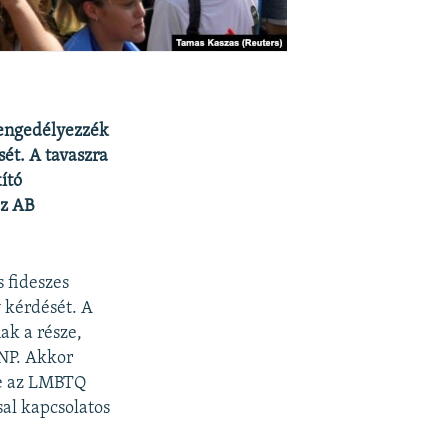
 engedélyezzék
ét. A tavaszra
ító
az AB
 fideszes
 kérdését. A
k a része,
DNP. Akkor
be az LMBTQ
sal kapcsolatos