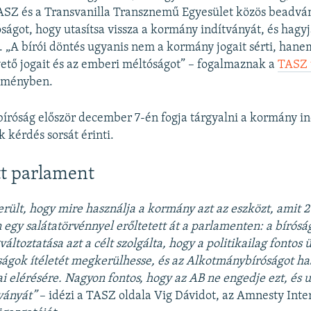
ASZ és a Transvanilla Transznemű Egyesület közös beadvá
ágot, hogy utasítsa vissza a kormány indítványát, és hagy
. „A bírói döntés ugyanis nem a kormány jogait sérti, hane
tő jogait és az emberi méltóságot” – fogalmaznak a
TASZ 
leményben.
róság először december 7-én fogja tárgyalni a kormány in
 kérdés sorsát érinti.
tt parlament
erült, hogy mire használja a kormány azt az eszközt, amit 
gy salátatörvénnyel erőltetett át a parlamenten: a bírósá
áltoztatása azt a célt szolgálta, hogy a politikailag fontos
ságok ítéletét megkerülhesse, és az Alkotmánybíróságot ha
jai elérésére. Nagyon fontos, hogy az AB ne engedje ezt, és ut
ványát”
– idézi a TASZ oldala Vig Dávidot, az Amnesty Inte