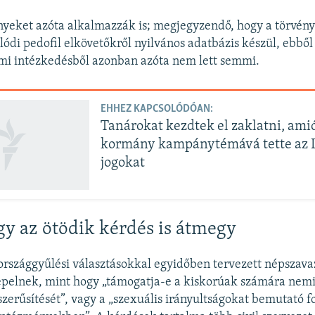
nyeket azóta alkalmazzák is; megjegyzendő, hogy a törvén
alódi pedofil elkövetőkről nyilvános adatbázis készül, ebbő
i intézkedésből azonban azóta nem lett semmi.
EHHEZ KAPCSOLÓDÓAN:
Tanárokat kezdtek el zaklatni, ami
kormány kampánytémává tette az
jogokat
gy az ötödik kérdés is átmegy
 országgyűlési választásokkal egyidőben tervezett népszav
pelnek, mint hogy „támogatja-e a kiskorúak számára nemi
zerűsítését”, vagy a „szexuális irányultságokat bemutató f