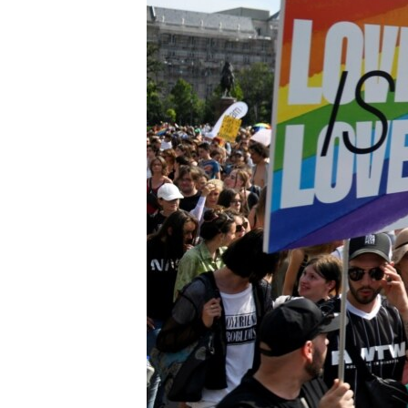
EURÓPAI UNIÓ
VILÁG
KLÍMAVÁLTOZÁS
A MÚLT TANULSÁGAI