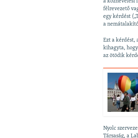
a köznevelési 
félrevezető va
egy kérdést (
a nemátalakító
Ezt a kérdést,
kihagyta, hogy
az ötödik kérd
Nyolc szerveze
Társaság, a La