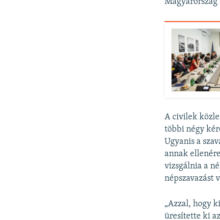
Magyarország i
A civilek közl
többi négy kér
Ugyanis a szava
annak ellenére
vizsgálnia a n
népszavazást 
„Azzal, hogy ki
üresítette ki 