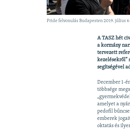
Pride felvonulás Budapesten 2019. július 6
A TASZ hét civ
a kormány narr
tervezett ref
kezelésekről” 
segítségével a
December 1-én,
többsége megs
„gyermekvédel
amelyet a nyár
pedofil bűncs
emberek jogait
oktatás és ily