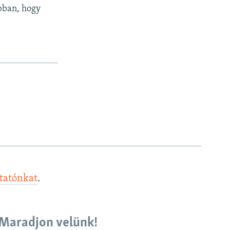
abban, hogy
ztatónkat
.
Maradjon velünk!