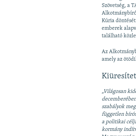
Szövetség, a T
Alkotmánybírós
Kúria döntését
emberek alapve
található köz
Az Alkotmánybí
amely az ötödik
Kiüresíte
„Világosan kid
decemberében e
szabályok megv
független bíró
a politikai cél
kormány indít