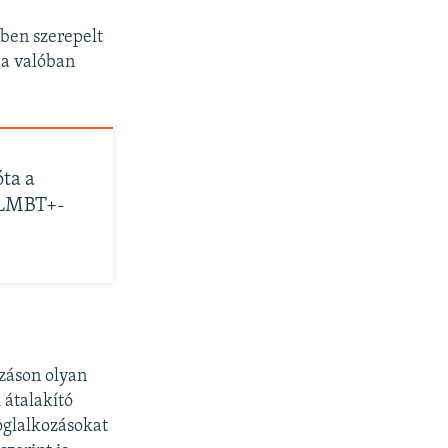
yben szerepelt
l a valóban
óta a
 LMBT+-
azáson olyan
 átalakító
oglalkozásokat