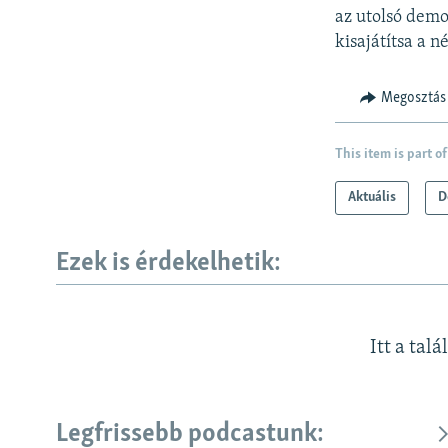
az utolsó demo
kisajátítsa a n
Megosztás
This item is part of
Aktuális
D
Ezek is érdekelhetik:
Itt a talá
Legfrissebb podcastunk: