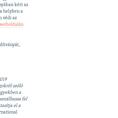
nyában kéri az
ja helyben a
m védi az
weboldalán
dítványát,
2019
gokról szóló
 ügyekben a
sználhassa fel
asítja el a
rnational