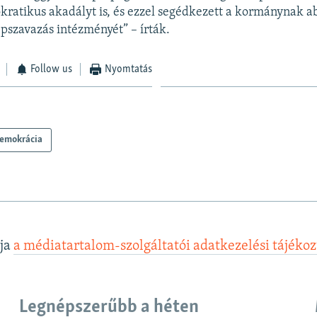
kratikus akadályt is, és ezzel segédkezett a kormánynak 
épszavazás intézményét” – írták.
Follow us
Nyomtatás
emokrácia
lja
a médiatartalom-szolgáltatói adatkezelési tájéko
Legnépszerűbb a héten