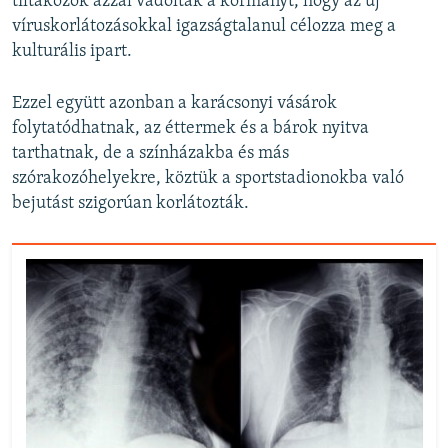
tiltakozók azzal vádolták a kormányt, hogy az új
víruskorlátozásokkal igazságtalanul célozza meg a
kulturális ipart.
Ezzel együtt azonban a karácsonyi vásárok
folytatódhatnak, az éttermek és a bárok nyitva
tarthatnak, de a színházakba és más
szórakozóhelyekre, köztük a sportstadionokba való
bejutást szigorúan korlátozták.