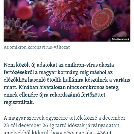
EURÓPAI UNIÓ
VILÁG
KLÍMAVÁLTOZÁS
A MÚLT TANULSÁGAI
Az omikron koronavírus-változat
KÖVESSEN MINKET!
Nem közölt új adatokat az omikron-vírus okozta
fertőzésekről a magyar kormány, míg máshol az
előzőkhöz hasonló ötödik hullámra készülnek a variáns
Valamennyi RFE/RL weboldal
miatt. Kínában hivatalosan nincs omikronos beteg,
ennek ellenére újra rekordszámú fertőzöttet
regisztráltak.
A magyar szervek egyszerre tették közzé a december
23-tól december 26-ig tartó időszak járványadatait,
amelyekből kiderül, hogy négy nap alatt 436 új