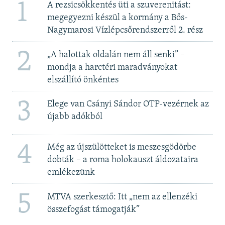
1
A rezsicsökkentés üti a szuverenitást:
megegyezni készül a kormány a Bős-
Nagymarosi Vízlépcsőrendszerről 2. rész
2
„A halottak oldalán nem áll senki” –
mondja a harctéri maradványokat
elszállító önkéntes
3
Elege van Csányi Sándor OTP-vezérnek az
újabb adókból
4
Még az újszülötteket is meszesgödörbe
dobták – a roma holokauszt áldozataira
emlékezünk
5
MTVA szerkesztő: Itt „nem az ellenzéki
összefogást támogatják”