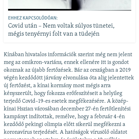
EHHEZ KAPCSOLÓDÓAN:
Covid után – Nem voltak súlyos tünetei,
mégis tenyérnyi folt van a tüdején
Kínában hivatalos információk szerint még nem jelent
meg az omikron-variáns, ennek ellenére itt is gondot
okoznak az újabb fertőzések. Bár az országban a 2019
végén kezdődött járvány elvonulása óta alig jelentettek
új fertőzést, a kínai kormány most mégis arra
kényszerült, hogy fokozza erőfeszítéseit a helyileg
terjedő Covid–19-es esetek megfékezésére. A közép-
kínai Hszian városában december 27-én fertőtlenítési
kampányt indítottak, remélve, hogy a február 4-én
kezdődő pekingi olimpia előtt sikerül megfékezni a
koronavírus terjedését. A hatóságok vírusölő oldatot