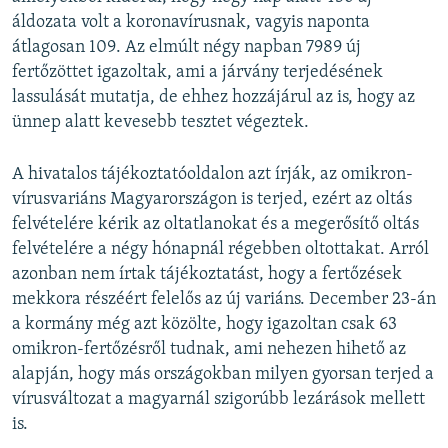
áldozata volt a koronavírusnak, vagyis naponta
átlagosan 109. Az elmúlt négy napban 7989 új
fertőzöttet igazoltak, ami a járvány terjedésének
lassulását mutatja, de ehhez hozzájárul az is, hogy az
ünnep alatt kevesebb tesztet végeztek.
A hivatalos tájékoztatóoldalon azt írják, az omikron-
vírusvariáns Magyarországon is terjed, ezért az oltás
felvételére kérik az oltatlanokat és a megerősítő oltás
felvételére a négy hónapnál régebben oltottakat. Arról
azonban nem írtak tájékoztatást, hogy a fertőzések
mekkora részéért felelős az új variáns. December 23-án
a kormány még azt közölte, hogy igazoltan csak 63
omikron-fertőzésről tudnak, ami nehezen hihető az
alapján, hogy más országokban milyen gyorsan terjed a
vírusváltozat a magyarnál szigorúbb lezárások mellett
is.