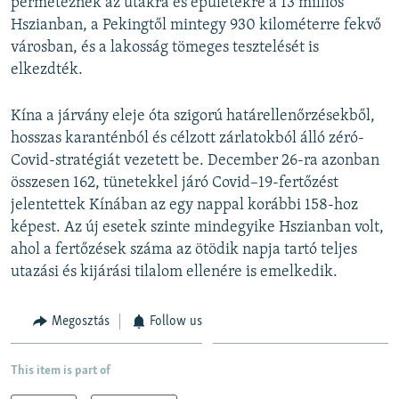
permeteznek az utakra és épületekre a 13 milliós
Hszianban, a Pekingtől mintegy 930 kilométerre fekvő
városban, és a lakosság tömeges tesztelését is
elkezdték.
Kína a járvány eleje óta szigorú határellenőrzésekből,
hosszas karanténból és célzott zárlatokból álló zéró-
Covid-stratégiát vezetett be. December 26-ra azonban
összesen 162, tünetekkel járó Covid–19-fertőzést
jelentettek Kínában az egy nappal korábbi 158-hoz
képest. Az új esetek szinte mindegyike Hszianban volt,
ahol a fertőzések száma az ötödik napja tartó teljes
utazási és kijárási tilalom ellenére is emelkedik.
Megosztás
Follow us
This item is part of