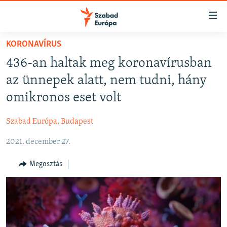
Akadálymentes
mód
Ugrás
KORONAVÍRUS
a
NAPIRENDEN
436-an haltak meg koronavírusban
fő
AKTUÁLIS
oldalra
az ünnepek alatt, nem tudni, hány
FELIRATKOZÁS
PODCASTOK
Ugrás
omikronos eset volt
a
VIDEÓK
tartalomjegyzékre
Szabad Európa, Budapest
Spotify
ELEMZŐ
Ugrás
a
2021. december 27.
NER15
Feliratkozás
keresésre
SZABADON
Megosztás
TÁRSADALOM
DEMOKRÁCIA
A PÉNZ NYOMÁBAN