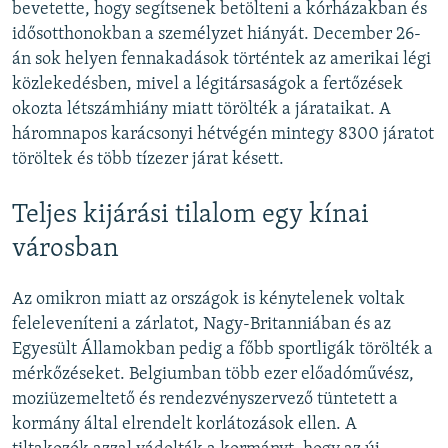
bevetette, hogy segítsenek betölteni a kórházakban és
idősotthonokban a személyzet hiányát. December 26-
án sok helyen fennakadások történtek az amerikai légi
közlekedésben, mivel a légitársaságok a fertőzések
okozta létszámhiány miatt törölték a járataikat. A
háromnapos karácsonyi hétvégén mintegy 8300 járatot
töröltek és több tízezer járat késett.
Teljes kijárási tilalom egy kínai
városban
Az omikron miatt az országok is kénytelenek voltak
feleleveníteni a zárlatot, Nagy-Britanniában és az
Egyesült Államokban pedig a főbb sportligák törölték a
mérkőzéseket. Belgiumban több ezer előadóművész,
moziüzemeltető és rendezvényszervező tüntetett a
kormány által elrendelt korlátozások ellen. A