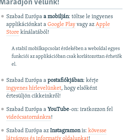
Maradjon velünk!
Szabad Európa
a mobilján
: töltse le ingyenes
applikációnkat a
Google Play
vagy az
Apple
Store
kínálatából!
A stabil mobilkapcsolat érdekében a weboldal egyes
funkciói az applikációban csak korlátozottan érhetők
el.
Szabad Európa a
postafiókjában
: kérje
ingyenes hírlevelünket
, hogy elsőként
értesüljön cikkeinkről!
Szabad Európa a
YouTube
-on: iratkozzon fel
videócsatornánkra
!
Szabad Európa az
Instagramon
is:
kövesse
látványos és informatív oldalunkat
! ​