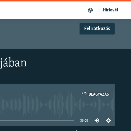
Hírlevél
Feliratkozás
ójában
BEÁGYAZÁS
om
38:08