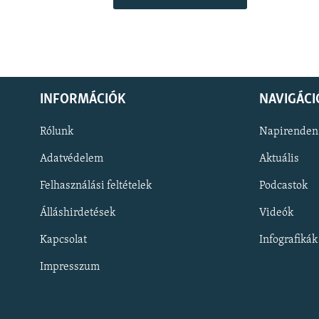
INFORMÁCIÓK
NAVIGÁCI
Rólunk
Napirenden
Adatvédelem
Aktuális
Felhasználási feltételek
Podcastok
Álláshirdetések
Videók
KÖVESSEN MINKET!
Kapcsolat
Infografikák
Impresszum
Valamennyi RFE/RL weboldal