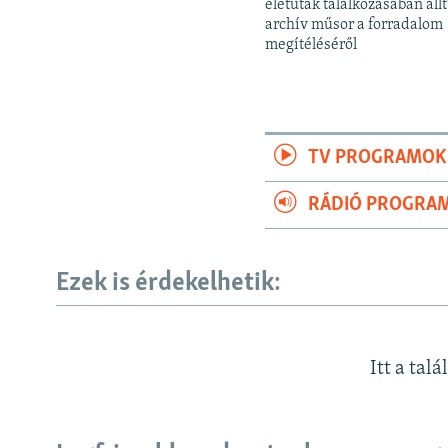
életutak találkozásában állt
archív műsor a forradalom
megítéléséről
TV PROGRAMOK
RÁDIÓ PROGRA
Ezek is érdekelhetik:
Itt a talá