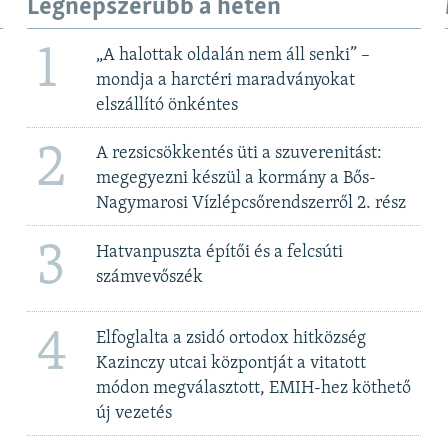
Legnépszerűbb a héten
1
„A halottak oldalán nem áll senki” –
mondja a harctéri maradványokat
elszállító önkéntes
2
A rezsicsökkentés üti a szuverenitást:
megegyezni készül a kormány a Bős-
Nagymarosi Vízlépcsőrendszerről 2. rész
3
Hatvanpuszta építői és a felcsúti
számvevőszék
4
Elfoglalta a zsidó ortodox hitközség
Kazinczy utcai központját a vitatott
módon megválasztott, EMIH-hez köthető
új vezetés