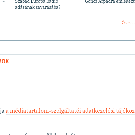
” –
Szabad Európa Rádió
Göncz Árpádra emlékez
adásának zavarásába?
Összes
MOK
lja
a médiatartalom-szolgáltatói adatkezelési tájéko