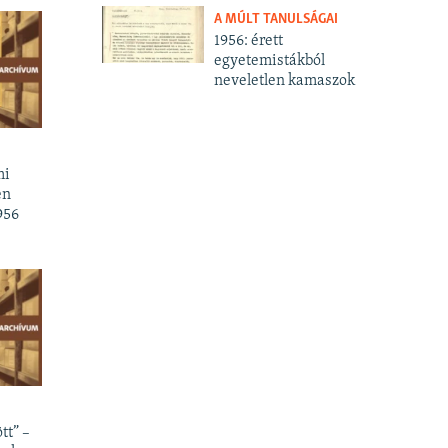
A MÚLT TANULSÁGAI
1956: érett
egyetemistákból
neveletlen kamaszok
mi
en
956
tt” –