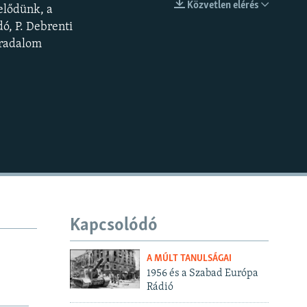
Közvetlen elérés
 elődünk, a
BEÁGYAZÁS
ó, P. Debrenti
rradalom
Kapcsolódó
A MÚLT TANULSÁGAI
1956 és a Szabad Európa
Rádió