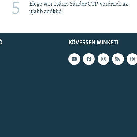
5
Elege van Csányi Sándor OTP-vezérnek az
újabb adókból
Ó
KÖVESSEN MINKET!