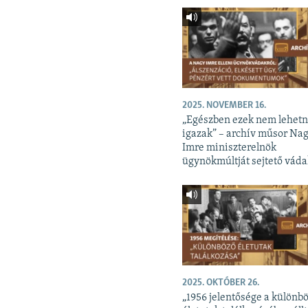
2025. NOVEMBER 16.
„Egészben ezek nem lehet
igazak” – archív műsor Na
Imre miniszterelnök
ügynökmúltját sejtető váda
2025. OKTÓBER 26.
„1956 jelentősége a különb