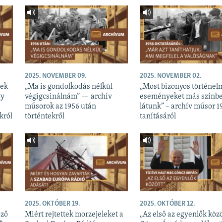
2025. NOVEMBER 09.
2025. NOVEMBER 02.
nek
„Ma is gondolkodás nélkül
„Most bizonyos történel
gy
végigcsinálnám” — archív
eseményeket más színb
műsorok az 1956 után
látunk” – archív műsor 1
król
történtekről
tanításáról
2025. OKTÓBER 19.
2025. OKTÓBER 12.
öző
Miért rejtettek morzejeleket a
„Az első az egyenlők közö