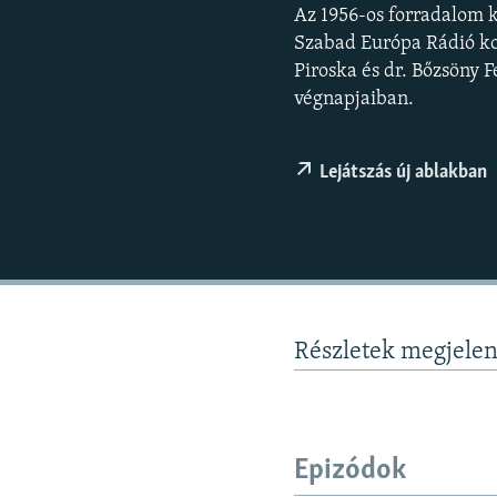
EURÓPAI UNIÓ
Az 1956-os forradalom k
VILÁG
Szabad Európa Rádió ko
Piroska és dr. Bőzsöny 
KLÍMAVÁLTOZÁS
végnapjaiban.
A MÚLT TANULSÁGAI
Lejátszás új ablakban
Részletek megjele
Epizódok