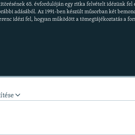
itörésének 65. évfordulóján egy ritka felvételt idézünk fel
rábbi adásából. Az 1991-ben készült műsorban két bemond
Ferenc idézi fel, hogyan működött a tömegtájékoztatás a fo
nítése