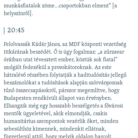
munkásfiatalok zöme...csoportokban elment” [a
helyszínről].
20:45
Felolvassák Kádár János, az MDF központi vezetőség
titkárának beszédét. Ő is úgy fogalmaz: „a zűrzavar
óráiban utat tévesztett ember, köztük sok fiatal”
szolgált fedezékül a provokátoroknak. Az este
hátralévő részében folytatják a haditudósítás jellegű
beszámolókat a tudósítások alapján szórványosnak
tűnő összecsapásokról, párszor megemlítve, hogy
Budapesten rendkívüli állapot van érvényben.
Elhangzik még egy hosszabb beszélgetés a fővárosi
mentők ügyeletével, akik elmondják, csakis
humanitárius szempontok vezérlik őket, minden
sebesülthöz kimennek, mindenkit ellátnak,
függetlenül attól, hogy melyik oldalon harcolt.