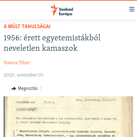
Akadálymentes
mód
Ugrás
A MÚLT TANULSÁGAI
a
NAPIRENDEN
1956: érett egyetemistákból
fő
AKTUÁLIS
oldalra
neveletlen kamaszok
PODCASTOK
Ugrás
a
Vovesz Tibor
VIDEÓK
tartalomjegyzékre
2020. november 10.
ELEMZŐ
Ugrás
a
NER15
Megosztás
keresésre
SZABADON
TÁRSADALOM
DEMOKRÁCIA
A PÉNZ NYOMÁBAN