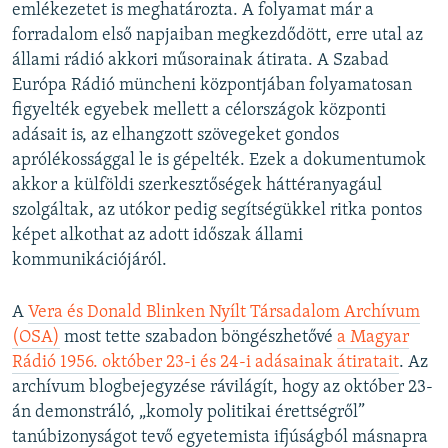
emlékezetet is meghatározta. A folyamat már a
forradalom első napjaiban megkezdődött, erre utal az
állami rádió akkori műsorainak átirata. A Szabad
Európa Rádió müncheni központjában folyamatosan
figyelték egyebek mellett a célországok központi
adásait is, az elhangzott szövegeket gondos
aprólékossággal le is gépelték. Ezek a dokumentumok
akkor a külföldi szerkesztőségek háttéranyagául
szolgáltak, az utókor pedig segítségükkel ritka pontos
képet alkothat az adott időszak állami
kommunikációjáról.
A
Vera és Donald Blinken Nyílt Társadalom Archívum
(OSA)
most tette szabadon böngészhetővé
a Magyar
Rádió 1956. október 23-i és 24-i adásainak átiratait
. Az
archívum blogbejegyzése rávilágít, hogy az október 23-
án demonstráló, „komoly politikai érettségről”
tanúbizonyságot tevő egyetemista ifjúságból másnapra