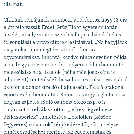
tilalmat.
Cikkünk témájának szempontjából fontos, hogy 18 óra
előtt felolvassák Erdei-Grúz Tibor egyetemi tanár
levelét, amely szintén szembeállítja a diákok békés
felvonulását a provokátorok lázításával. „Ne hagyjátok
magatokat újra megtéveszteni” – kéri az
egyetemistákat. Innentől kezdve nincs egyetlen példa
arra, hogy a történteket bármilyen módon bemutató
megszólalás ne a fiatalok (néha még jogosként is
jellemzett) tüntetéséről beszéljen, és külső provokációt
okoljon a demonstráció elfajulásáért. Este 8 órakor a
riporterként bemutatott Kalmár György foglalta össze,
hogyan zajlott a rádió ostroma előző nap, ő is
határozottan elválasztotta a „lelkes, fegyelmezett
diákcsoportok” tüntetését a „felelőtlen (később
fegyveres) suhancok” ténykedéseitől, sőt, a helyzet
elmérgesedésekor szerinte „az egyetemisták és