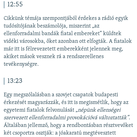
12:55
Cikkünk témája szempontjából érdekes a rádió egyik
tudósítójának beszámolója, miszerint „az
ellenforradalmi bandák fiatal embereket” küldtek
vidéki városokba, őket azonban ott elfogták. A fiatalok
már itt is félrevezetett emberekként jelennek meg,
akiket mások vesznek rá a rendszerellenes
tevékenységre.
13:23
Egy megszólalásban a szovjet csapatok budapesti
érkezését magyarázzák, és itt is megismétlik, hogy az
egyetemi fiatalok felvonulását „
népünk ellenségei
szervezett ellenforradalmi provokációvá változtatták”
.
Általában jellemző, hogy a rendbontásban résztvevőket
két csoportra osztják: a jóakaratú megtévesztett