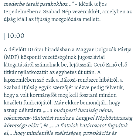
mederbe terelt patakokhoz...”
– idézik teljes
terjedelmében a Szabad Nép vezércikkét, amelyben az
újság kiáll az ifjúság mozgolódása mellett.
10:00
A délelőtt 10 órai híradásban a Magyar Dolgozók Pártja
(MDP) központi vezetőségének jugoszláviai
látogatásáról számolnak be, lejátsszák Gerő Ernő első
titkár nyilatkozatát az egyhetes út után. A
lapszemlében szó esik a Rákosi-rendszer hibáiról, a
Szabad Ifjúság egyik szerzőjét idézve pedig felvetik,
hogy a volt kormányfőt meg kell fosztani minden
közéleti funkciójától. Már ekkor bemondják, hogy
aznap délutánra
„...a budapesti fiatalság néma,
rokonszenv-tüntetést rendez a Lengyel Népköztársaság
követsége előtt”
, és
„...a fiatalok határozatot fogadtak
el,...hogy mindenféle szélsőséges, provokációs és