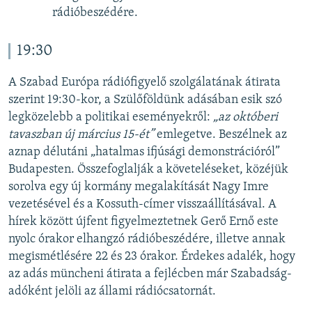
rádióbeszédére.
19:30
A Szabad Európa rádiófigyelő szolgálatának átirata
szerint 19:30-kor, a Szülőföldünk adásában esik szó
legközelebb a politikai eseményekről:
„az októberi
tavaszban új március 15-ét”
emlegetve. Beszélnek az
aznap délutáni „hatalmas ifjúsági demonstrációról”
Budapesten. Összefoglalják a követeléseket, közéjük
sorolva egy új kormány megalakítását Nagy Imre
vezetésével és a Kossuth-címer visszaállításával. A
hírek között újfent figyelmeztetnek Gerő Ernő este
nyolc órakor elhangzó rádióbeszédére, illetve annak
megismétlésére 22 és 23 órakor. Érdekes adalék, hogy
az adás müncheni átirata a fejlécben már Szabadság-
adóként jelöli az állami rádiócsatornát.