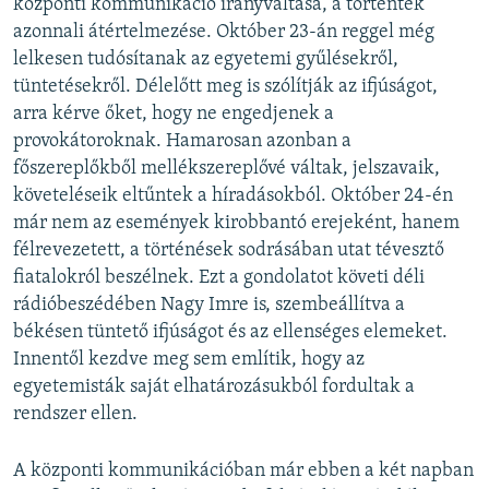
központi kommunikáció irányváltása, a történtek
azonnali átértelmezése. Október 23-án reggel még
lelkesen tudósítanak az egyetemi gyűlésekről,
tüntetésekről. Délelőtt meg is szólítják az ifjúságot,
arra kérve őket, hogy ne engedjenek a
provokátoroknak. Hamarosan azonban a
főszereplőkből mellékszereplővé váltak, jelszavaik,
követeléseik eltűntek a híradásokból. Október 24-én
már nem az események kirobbantó erejeként, hanem
félrevezetett, a történések sodrásában utat tévesztő
fiatalokról beszélnek. Ezt a gondolatot követi déli
rádióbeszédében Nagy Imre is, szembeállítva a
békésen tüntető ifjúságot és az ellenséges elemeket.
Innentől kezdve meg sem említik, hogy az
egyetemisták saját elhatározásukból fordultak a
rendszer ellen.
A központi kommunikációban már ebben a két napban