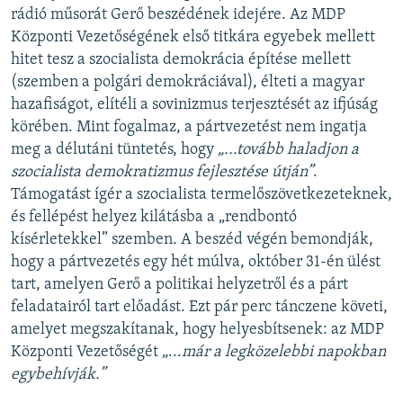
rádió műsorát Gerő beszédének idejére. Az MDP
Központi Vezetőségének első titkára egyebek mellett
hitet tesz a szocialista demokrácia építése mellett
(szemben a polgári demokráciával), élteti a magyar
hazafiságot, elítéli a sovinizmus terjesztését az ifjúság
körében. Mint fogalmaz, a pártvezetést nem ingatja
meg a délutáni tüntetés, hogy
„...tovább haladjon a
szocialista demokratizmus fejlesztése útján”
.
Támogatást ígér a szocialista termelőszövetkezeteknek,
és fellépést helyez kilátásba a „rendbontó
kísérletekkel” szemben. A beszéd végén bemondják,
hogy a pártvezetés egy hét múlva, október 31-én ülést
tart, amelyen Gerő a politikai helyzetről és a párt
feladatairól tart előadást. Ezt pár perc tánczene követi,
amelyet megszakítanak, hogy helyesbítsenek: az MDP
Központi Vezetőségét „...
már a legközelebbi napokban
egybehívják.”