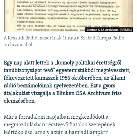
EURÓPAI UNIÓ
VILÁG
KLÍMAVÁLTOZÁS
A MÚLT TANULSÁGAI
A Kossuth Rádió műsorának átirata a Szabad Európa Rádió
archívumából.
KÖVESSEN MINKET!
Egy nap alatt lettek a „komoly politikai érettségről
tanúbizonyságot tevő” egyetemistákból megtévesztett,
félrevezetett kamaszok 1956 októberében, az állami
Valamennyi RFE/RL weboldal
rádió beszámolóinak nyelvezetében. Ezt a gyors
átalakulást vizsgálja a Blinken OSA Archívum friss
elemzésében.
Már a forradalom napjaiban megkezdődött a
megmozdulásban résztvevő fiatalok szerepének
leértékelése, amely aztán a hamis állampárti