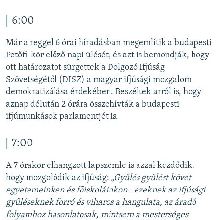
6:00
Már a reggel 6 órai híradásban megemlítik a budapesti
Petőfi-kör előző napi ülését, és azt is bemondják, hogy
ott határozatot sürgettek a Dolgozó Ifjúság
Szövetségétől (DISZ) a magyar ifjúsági mozgalom
demokratizálása érdekében. Beszéltek arról is, hogy
aznap délután 2 órára összehívták a budapesti
ifjúmunkások parlamentjét is.
7:00
A 7 órakor elhangzott lapszemle is azzal kezdődik,
hogy mozgolódik az ifjúság:
„Gyűlés gyűlést követ
egyetemeinken és főiskoláinkon...ezeknek az ifjúsági
gyűléseknek forró és viharos a hangulata, az áradó
folyamhoz hasonlatosak, mintsem a mesterséges