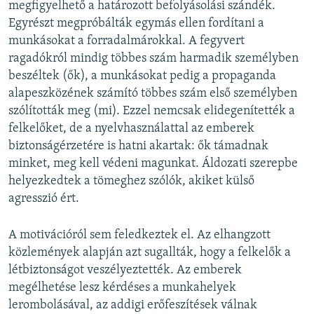
megfigyelhető a határozott befolyásolási szándék.
Egyrészt megpróbálták egymás ellen fordítani a
munkásokat a forradalmárokkal. A fegyvert
ragadókról mindig többes szám harmadik személyben
beszéltek (ők), a munkásokat pedig a propaganda
alapeszközének számító többes szám első személyben
szólították meg (mi). Ezzel nemcsak elidegenítették a
felkelőket, de a nyelvhasználattal az emberek
biztonságérzetére is hatni akartak: ők támadnak
minket, meg kell védeni magunkat. Áldozati szerepbe
helyezkedtek a tömeghez szólók, akiket külső
agresszió ért.
A motivációról sem feledkeztek el. Az elhangzott
közlemények alapján azt sugallták, hogy a felkelők a
létbiztonságot veszélyeztették. Az emberek
megélhetése lesz kérdéses a munkahelyek
lerombolásával, az addigi erőfeszítések válnak