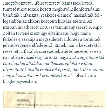
„megtévesztett”, „félrevezetett” kamaszok lettek,
tüntetésüket soraik között megbúvó „ellenforradalmi
banditák”, „fasiszta, reakciós elemek” használták fel –
legalábbis az akkori központi híradás szerint. Az
írásban hivatkozott 2001-es tanulmány szerzője, Ripp
Zoltán történész ezt úgy értelmezte, hogy már a
felkelés éjszakáján megszületett a döntés a történtek
jelentőségének elfedéséről. Ennek már a kezdetektől
része lett a fiatalok szerepének átértelmezése, és ez a
narratíva évtizedekig tartotta magát.
„Az egyetemisták
és a fiatalok általában mellékszereplőkké váltak,
elveszítették önálló cselekvőképességüket, de részben
még jelszavaikat és követeléseiket is”
– olvasható a
blogbejegyzésben.