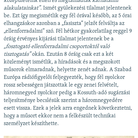
középületeink ellen és megtámadták karhatalmi
alakulatainkat”
. Ismét gyülekezési tilalmat jelentenek
be. Ezt így megismétlik egy fél órával később, az 5 órai
elhangzáskor azonban a „fasiszta” jelzőt felváltja az
„ellenforradalmi” szó. Fél hétkor gyakorlatilag reggel 9
óráig érvényes kijárási tilalmat jelentenek be a
„fosztogató ellenforradalmi csoportoktól való
tisztogatás”
okán. Ezután 8 óráig csak ezt a két
közleményt ismétlik, a híradások és a megszokott
műsorok elmaradnak, helyette zenét adnak. A Szabad
Európa rádiófigyelői feljegyezték, hogy fél nyolckor
rossz sebességen játszottak le egy zenei felvételt,
háromnegyed nyolckor pedig a Kossuth-adó sugárzási
teljesítménye becslésük szerint a háromnegyedére
esett vissza. Ezek a jelek arra engednek következtetni,
hogy a műsort ekkor nem a felkészült technikai
személyzet készíthette.