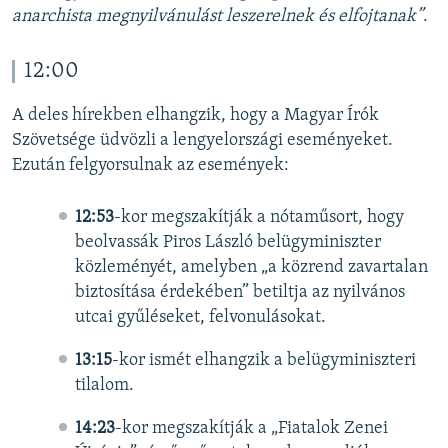
anarchista megnyilvánulást leszerelnek és elfojtanak”
.
12:00
A deles hírekben elhangzik, hogy a Magyar Írók
Szövetsége üdvözli a lengyelországi eseményeket.
Ezután felgyorsulnak az események:
12:53
-kor megszakítják a nótaműsort, hogy
beolvassák Piros László belügyminiszter
közleményét, amelyben „a közrend zavartalan
biztosítása érdekében” betiltja az nyilvános
utcai gyűléseket, felvonulásokat.
13:15
-kor ismét elhangzik a belügyminiszteri
tilalom.
14:23
-kor megszakítják a „Fiatalok Zenei