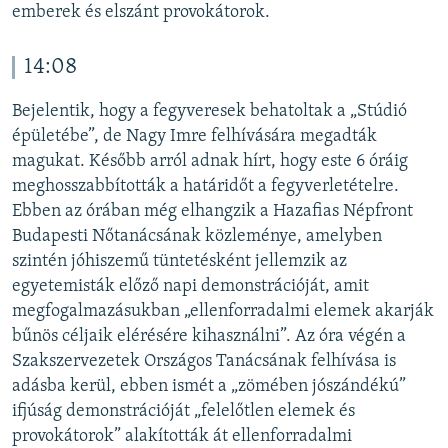
emberek és elszánt provokátorok.
14:08
Bejelentik, hogy a fegyveresek behatoltak a „Stúdió
épületébe”, de Nagy Imre felhívására megadták
magukat. Később arról adnak hírt, hogy este 6 óráig
meghosszabbították a határidőt a fegyverletételre.
Ebben az órában még elhangzik a Hazafias Népfront
Budapesti Nőtanácsának közleménye, amelyben
szintén jóhiszemű tüntetésként jellemzik az
egyetemisták előző napi demonstrációját, amit
megfogalmazásukban „ellenforradalmi elemek akarják
bűnös céljaik elérésére kihasználni”. Az óra végén a
Szakszervezetek Országos Tanácsának felhívása is
adásba kerül, ebben ismét a „zömében jószándékú”
ifjúság demonstrációját „felelőtlen elemek és
provokátorok” alakították át ellenforradalmi