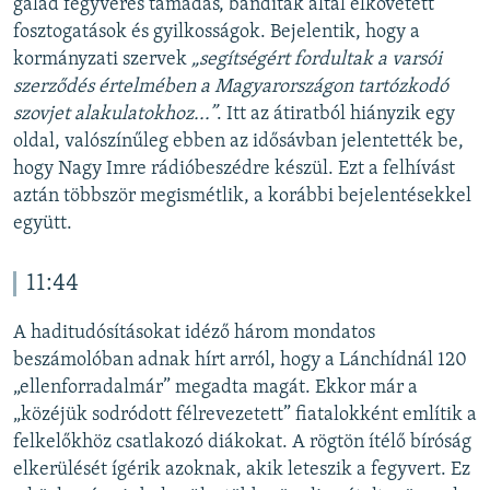
galád fegyveres támadás, banditák által elkövetett
fosztogatások és gyilkosságok. Bejelentik, hogy a
kormányzati szervek
„segítségért fordultak a varsói
szerződés értelmében a Magyarországon tartózkodó
szovjet alakulatokhoz...”
. Itt az átiratból hiányzik egy
oldal, valószínűleg ebben az idősávban jelentették be,
hogy Nagy Imre rádióbeszédre készül. Ezt a felhívást
aztán többször megismétlik, a korábbi bejelentésekkel
együtt.
11:44
A haditudósításokat idéző három mondatos
beszámolóban adnak hírt arról, hogy a Lánchídnál 120
„ellenforradalmár” megadta magát. Ekkor már a
„közéjük sodródott félrevezetett” fiatalokként említik a
felkelőkhöz csatlakozó diákokat. A rögtön ítélő bíróság
elkerülését ígérik azoknak, akik leteszik a fegyvert. Ez