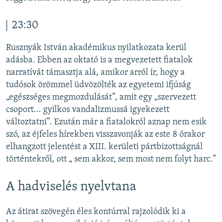
23:30
Rusznyák István akadémikus nyilatkozata kerül
adásba. Ebben az oktató is a megvezetett fiatalok
narratívát támasztja alá, amikor arról ír, hogy a
tudósok örömmel üdvözölték az egyetemi ifjúság
„egészséges megmozdulását”, amit egy „szervezett
csoport... gyilkos vandalizmussá igyekezett
változtatni”. Ezután már a fiatalokról aznap nem esik
szó, az éjfeles hírekben visszavonják az este 8 órakor
elhangzott jelentést a XIII. kerületi pártbizottságnál
történtekről, ott „ sem akkor, sem most nem folyt harc.”
A hadviselés nyelvtana
Az átirat szövegén éles kontúrral rajzolódik ki a