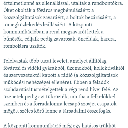
értelmetlenné az ellenállással, utaltak a rendbontókra.
Őket okolták a főváros megbénulásáért: a
közszolgáltatások zavaráért, a boltok bezárásáért, a
tömegközlekedés leállásáért. A központi
kommunikációban a rend megzavarói lettek a
bűnösök, céljaik pedig zavarosak, öncélúak, harcra,
rombolásra uszítók.
Felolvastak több tucat levelet, amelyet állítólag
fővárosi és vidéki gyárakból, üzemekből, kollektíváktól
és szervezetektől kapott a rádió (a közszolgáltatások
működési nehézségei ellenére). Ebben a feladók
szolidaritását ismételgették a régi rend hívei felé. Az
üzenetek pedig azt tükrözték, mintha a felkelőkkel
szemben és a forradalomra lecsapó szovjet csapatok
mögött széles körű lenne a társadalmi összefogás.
A központi kommunikáció még egy hatásos trükköt