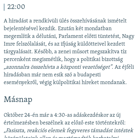
22:00
A híradást a rendkívüli ülés összehívásának ismételt
bejelentésével kezdik. Ezután két mondatban
megemlítik a délutáni, Parlament előtti tüntetést, Nagy
Imre felszólalását, és az ifjúság küldötteivel kezdett
tárgyalásait. Később, a zenei műsort megszakítva tíz
percenként megismétlik, hogy a politikai bizottság
„azonnalra összehívta a központi vezetőséget”
. Az éjféli
híradásban már nem esik szó a budapesti
eseményekről, végig külpolitikai híreket mondanak.
Másnap
Október 24-én már a 4:30-as adáskezdéskor az új
értelmezésben beszélnek az előző este történtekről:
„Fasiszta, reakciós elemek fegyveres támadást intéztek