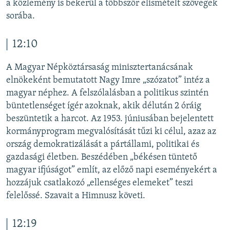
a közlemény is bekerül a többször elismételt szövegek
sorába.
12:10
A Magyar Népköztársaság minisztertanácsának
elnökeként bemutatott Nagy Imre „szózatot” intéz a
magyar néphez. A felszólalásban a politikus szintén
büntetlenséget ígér azoknak, akik délután 2 óráig
beszüntetik a harcot. Az 1953. júniusában bejelentett
kormányprogram megvalósítását tűzi ki célul, azaz az
ország demokratizálását a pártállami, politikai és
gazdasági életben. Beszédében „békésen tüntető
magyar ifjúságot” említ, az előző napi eseményekért a
hozzájuk csatlakozó „ellenséges elemeket” teszi
felelőssé. Szavait a Himnusz követi.
12:19