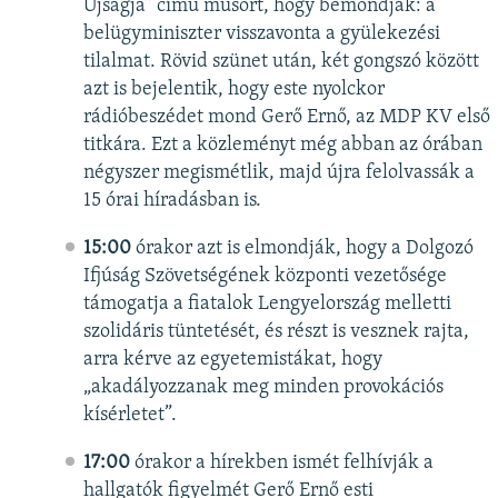
Újságja” című műsort, hogy bemondják: a
belügyminiszter visszavonta a gyülekezési
tilalmat. Rövid szünet után, két gongszó között
azt is bejelentik, hogy este nyolckor
rádióbeszédet mond Gerő Ernő, az MDP KV első
titkára. Ezt a közleményt még abban az órában
négyszer megismétlik, majd újra felolvassák a
15 órai híradásban is.
15:00
órakor azt is elmondják, hogy a Dolgozó
Ifjúság Szövetségének központi vezetősége
támogatja a fiatalok Lengyelország melletti
szolidáris tüntetését, és részt is vesznek rajta,
arra kérve az egyetemistákat, hogy
„akadályozzanak meg minden provokációs
kísérletet”.
17:00
órakor a hírekben ismét felhívják a
hallgatók figyelmét Gerő Ernő esti