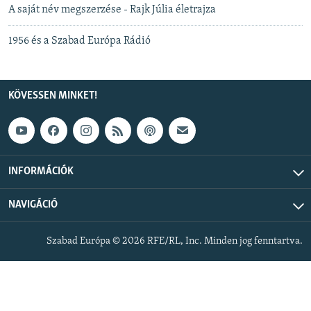
A saját név megszerzése - Rajk Júlia életrajza
1956 és a Szabad Európa Rádió
KÖVESSEN MINKET!
INFORMÁCIÓK
NAVIGÁCIÓ
Szabad Európa © 2026 RFE/RL, Inc. Minden jog fenntartva.