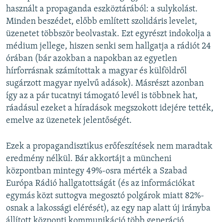
használt a propaganda eszköztárából: a sulykolást.
Minden beszédet, előbb említett szolidáris levelet,
üzenetet többször beolvastak. Ezt egyrészt indokolja a
médium jellege, hiszen senki sem hallgatja a rádiót 24
órában (bár azokban a napokban az egyetlen
hírforrásnak számítottak a magyar és külföldről
sugárzott magyar nyelvű adások). Másrészt azonban
így az a pár tucatnyi támogató levél is többnek hat,
ráadásul ezeket a híradások megszokott idejére tették,
emelve az üzenetek jelentőségét.
Ezek a propagandisztikus erőfeszítések nem maradtak
eredmény nélkül. Bár akkortájt a müncheni
központban mintegy 49%-osra mérték a Szabad
Európa Rádió hallgatottságát (és az információkat
egymás közt suttogva megosztó polgárok miatt 82%-
osnak a lakossági elérését), az egy nap alatt új irányba
állított központi kommunikáció több generáció