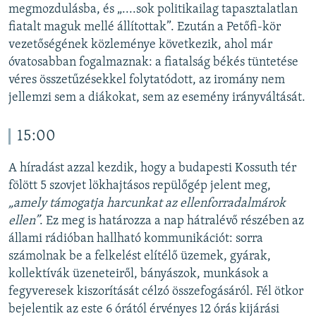
megmozdulásba, és „....sok politikailag tapasztalatlan
fiatalt maguk mellé állítottak”. Ezután a Petőfi-kör
vezetőségének közleménye következik, ahol már
óvatosabban fogalmaznak: a fiatalság békés tüntetése
véres összetűzésekkel folytatódott, az iromány nem
jellemzi sem a diákokat, sem az esemény irányváltását.
15:00
A híradást azzal kezdik, hogy a budapesti Kossuth tér
fölött 5 szovjet lökhajtásos repülőgép jelent meg,
„amely támogatja harcunkat az ellenforradalmárok
ellen”
. Ez meg is határozza a nap hátralévő részében az
állami rádióban hallható kommunikációt: sorra
számolnak be a felkelést elítélő üzemek, gyárak,
kollektívák üzeneteiről, bányászok, munkások a
fegyveresek kiszorítását célzó összefogásáról. Fél ötkor
bejelentik az este 6 órától érvényes 12 órás kijárási