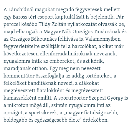
A Lánchídnál magukat megadó fegyveresek mellett
egy Baross téri csoport kapitulálását is bejelentik. Pár
perccel később Tildy Zoltán nyilatkozatát olvassák be,
majd elhangzik a Magyar Nők Országos Tanácsának és
az Országos Béketanács felhívása is. Valamennyiben
fegyverletételre szólítják fel a harcolókat, akiket már
következetesen ellenforradalmároknak neveznek,
nyugalomra intik az embereket, és azt kérik,
maradjanak otthon. Egy meg nem nevezett
kommentátor összefoglalja az addig történteket, a
felkelőket banditáknak nevezi, a diákokat
megtévesztett fiatalokként és megtévesztett
kamaszokként említi. A sportriporter Szepesi György is
a mikrofon mögé áll, szintén nyugalomra inti az
országot, a sportsikerek, a „magyar fiatalság szebb,
boldogabb és egészségesebb élete” érdekében.