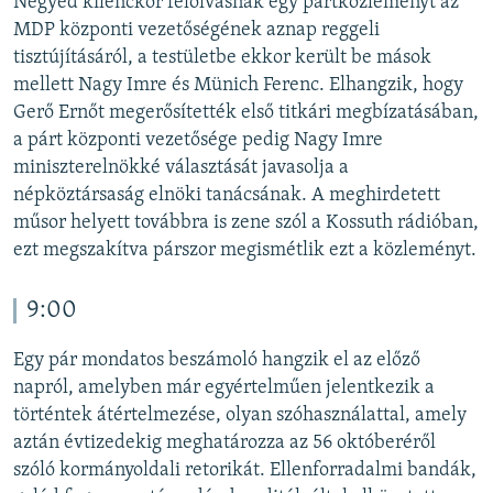
Negyed kilenckor felolvasnak egy pártközleményt az
MDP központi vezetőségének aznap reggeli
tisztújításáról, a testületbe ekkor került be mások
mellett Nagy Imre és Münich Ferenc. Elhangzik, hogy
Gerő Ernőt megerősítették első titkári megbízatásában,
a párt központi vezetősége pedig Nagy Imre
miniszterelnökké választását javasolja a
népköztársaság elnöki tanácsának. A meghirdetett
műsor helyett továbbra is zene szól a Kossuth rádióban,
ezt megszakítva párszor megismétlik ezt a közleményt.
9:00
Egy pár mondatos beszámoló hangzik el az előző
napról, amelyben már egyértelműen jelentkezik a
történtek átértelmezése, olyan szóhasználattal, amely
aztán évtizedekig meghatározza az 56 októberéről
szóló kormányoldali retorikát. Ellenforradalmi bandák,