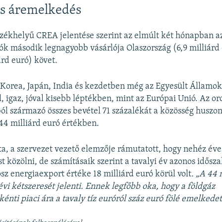
us áremelkedés
székhelyű CREA jelentése szerint az elmúlt két hónapban a
k második legnagyobb vásárlója Olaszország (6,9 milliárd
árd euró) követ.
Korea, Japán, India és kezdetben még az Egyesült Államok 
 igaz, jóval kisebb léptékben, mint az Európai Unió. Az oro
ól származó összes bevétel 71 százalékát a közösség huszo
44 milliárd euró értékben.
ta, a szervezet vezető elemzője rámutatott, hogy nehéz éve
st közölni, de számításaik szerint a tavalyi év azonos idős
osz energiaexport értéke 18 milliárd euró körül volt
. „A 44 
évi kétszeresét jelenti. Ennek legfőbb oka, hogy a földgáz
nti piaci ára a tavaly tíz euróról száz euró fölé emelkedet