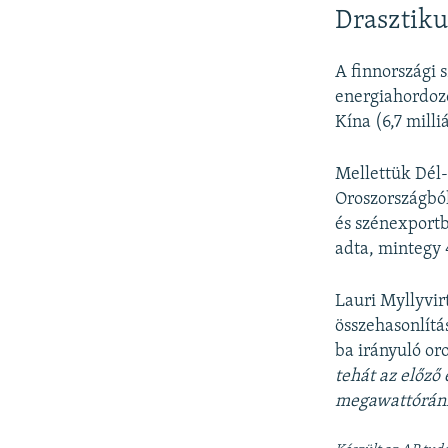
Drasztik
A finnországi 
energiahordozó
Kína (6,7 milli
Mellettük Dél-
Oroszországból,
és szénexportb
adta, mintegy 
Lauri Myllyvir
összehasonlítá
ba irányuló or
tehát az előző 
megawattóránké