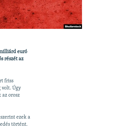
milliárd euró
s részét az
 friss
 volt. Úgy
 az orosz
szerint ezek a
edés történt.