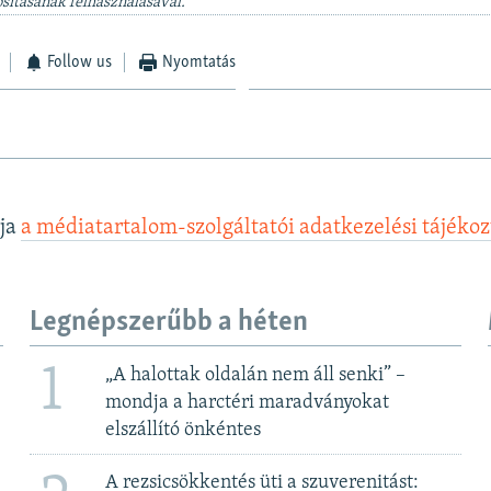
sításának felhasználásával.
Follow us
Nyomtatás
lja
a médiatartalom-szolgáltatói adatkezelési tájéko
Legnépszerűbb a héten
1
„A halottak oldalán nem áll senki” –
mondja a harctéri maradványokat
elszállító önkéntes
A rezsicsökkentés üti a szuverenitást: