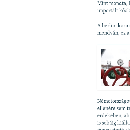
Mint mondta, N
importált kőol
A berlini korm
mondván, ez az
Németországot 
ellenére sem t
érdekében, aho
is sokáig kiáll