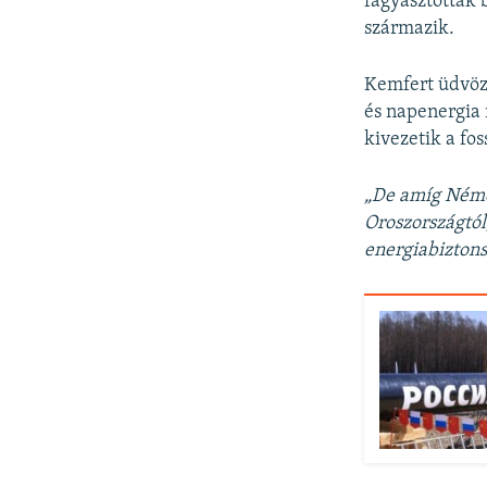
fagyasztották 
származik.
Kemfert üdvözö
és napenergia 
kivezetik a fos
„De amíg Német
Oroszországtól
energiabiztons