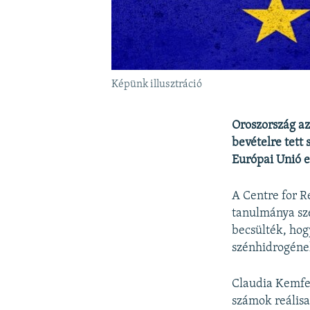
Képünk illusztráció
Oroszország az
bevételre tett
Európai Unió e
A Centre for R
tanulmánya sze
becsülték, hog
szénhidrogének
Claudia Kemfer
számok reálisa