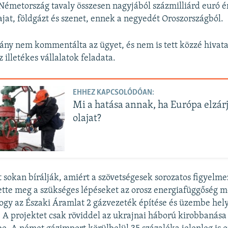
émetország tavaly összesen nagyjából százmilliárd euró 
ajat, földgázt és szenet, ennek a negyedét Oroszországból.
ány nem kommentálta az ügyet, és nem is tett közzé hivata
 illetékes vállalatok feladata.
EHHEZ KAPCSOLÓDÓAN:
Mi a hatása annak, ha Európa elzárj
olajat?
sokan bírálják, amiért a szövetségesek sorozatos figyelme
ette meg a szükséges lépéseket az orosz energiafüggőség m
gy az Északi Áramlat 2 gázvezeték építése és üzembe hely
t. A projektet csak röviddel az ukrajnai háború kirobbanása 