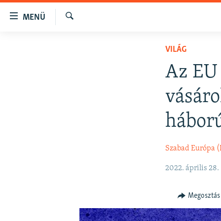
Akadálymentes
MENÜ
mód
Keresés
Ugrás
NAPIRENDEN
VILÁG
a
AKTUÁLIS
fő
Az EU 
oldalra
PODCASTOK
Ugrás
vásáro
VIDEÓK
a
tartalomjegyzékre
ELEMZŐ
háború
Ugrás
NER15
a
Szabad Európa 
keresésre
SZABADON
TÁRSADALOM
2022. április 28.
DEMOKRÁCIA
Megosztás
A PÉNZ NYOMÁBAN