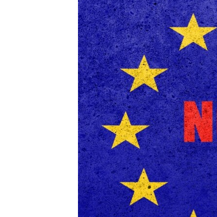
EURÓPAI UNIÓ
VILÁG
KLÍMAVÁLTOZÁS
A MÚLT TANULSÁGAI