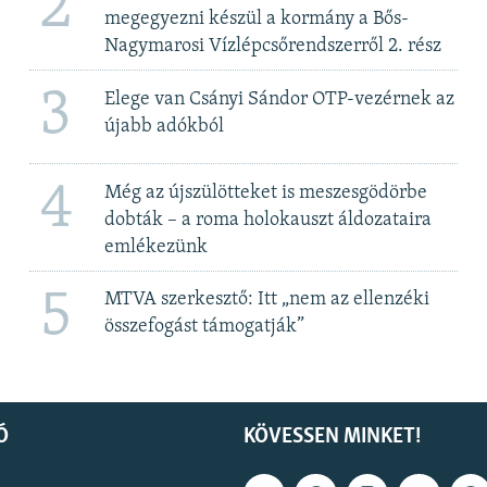
2
megegyezni készül a kormány a Bős-
Nagymarosi Vízlépcsőrendszerről 2. rész
3
Elege van Csányi Sándor OTP-vezérnek az
újabb adókból
4
Még az újszülötteket is meszesgödörbe
dobták – a roma holokauszt áldozataira
emlékezünk
5
MTVA szerkesztő: Itt „nem az ellenzéki
összefogást támogatják”
Ó
KÖVESSEN MINKET!