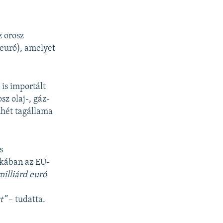
z orosz
 euró), amelyet
is importált
sz olaj-, gáz-
nhét tagállama
s
zakában az EU-
milliárd euró
t”
– tudatta.