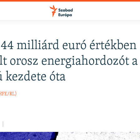
44 milliárd euró értékben
FELIRATKOZÁS
lt orosz energiahordozót a
 kezdete óta
Apple Podcasts
(RFE/RL)
Spotify
Feliratkozás