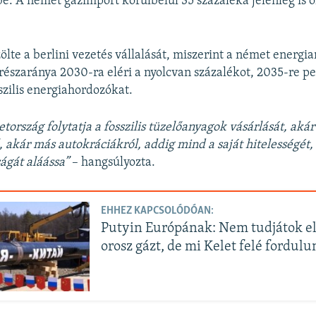
be. A német gázimport körülbelül 35 százaléka jelenleg is o
lte a berlini vezetés vállalását, miszerint a német energi
részaránya 2030-ra eléri a nyolcvan százalékot, 2035-re pe
szilis energiahordozókat.
ország folytatja a fosszilis tüzelőanyagok vásárlását, akár
, akár más autokráciákról, addig mind a saját hitelességét,
ágát aláássa”
– hangsúlyozta.
EHHEZ KAPCSOLÓDÓAN:
Putyin Európának: Nem tudjátok elf
orosz gázt, de mi Kelet felé fordul