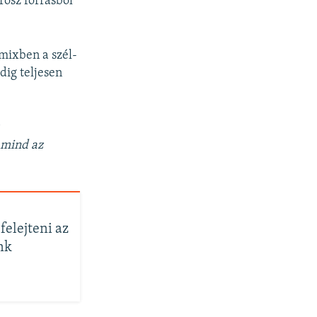
rosz forrásból
amixben a szél-
dig teljesen
 mind az
elejteni az
unk