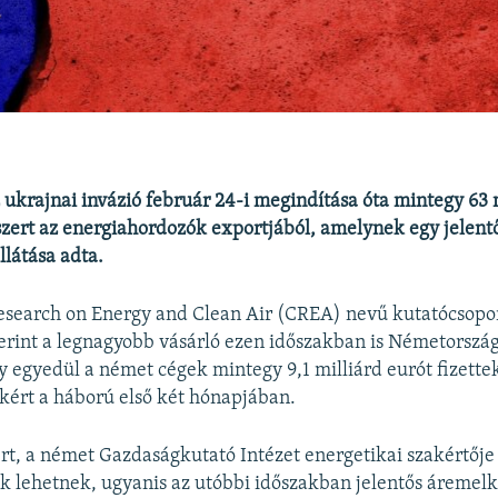
 ukrajnai invázió február 24-i megindítása óta mintegy 63 
 szert az energiahordozók exportjából, amelynek egy jelentő
llátása adta.
esearch on Energy and Clean Air (CREA) nevű kutatócsoport
rint a legnagyobb vásárló ezen időszakban is Németország
y egyedül a német cégek mintegy 9,1 milliárd eurót fizettek
ért a háború első két hónapjában.
t, a német Gazdaságkutató Intézet energetikai szakértője 
k lehetnek, ugyanis az utóbbi időszakban jelentős áremelk