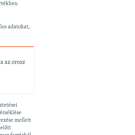
értékben
los adatokat,
a az orosz
ztetései
érséklése
ezése mellett
előtt