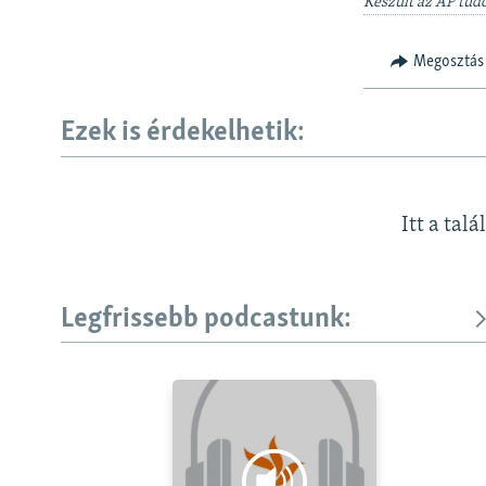
Készült az AP tudó
Megosztás
Ezek is érdekelhetik:
Itt a talá
Legfrissebb podcastunk: