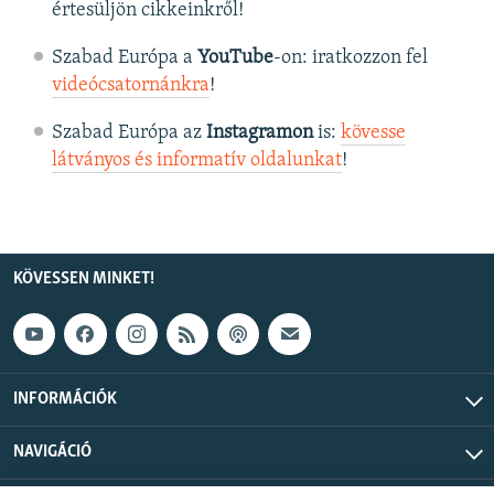
értesüljön cikkeinkről!
Szabad Európa a
YouTube
-on: iratkozzon fel
videócsatornánkra
!
Szabad Európa az
Instagramon
is:
kövesse
látványos és informatív oldalunkat
! ​
KÖVESSEN MINKET!
INFORMÁCIÓK
NAVIGÁCIÓ