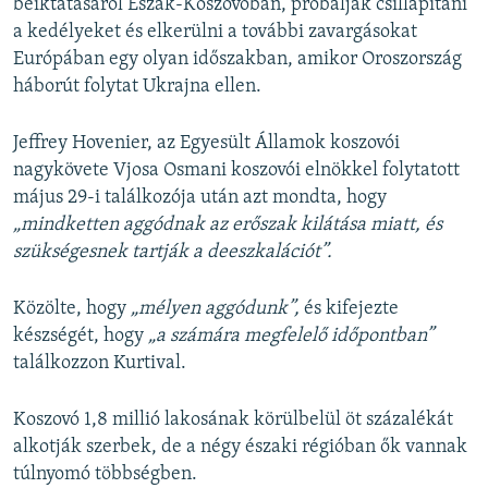
beiktatásáról Észak-Koszovóban, próbálják csillapítani
a kedélyeket és elkerülni a további zavargásokat
Európában egy olyan időszakban, amikor Oroszország
háborút folytat Ukrajna ellen.
Jeffrey Hovenier, az Egyesült Államok koszovói
nagykövete Vjosa Osmani koszovói elnökkel folytatott
május 29-i találkozója után azt mondta, hogy
„mindketten aggódnak az erőszak kilátása miatt, és
szükségesnek tartják a deeszkalációt”.
Közölte, hogy
„mélyen aggódunk”,
és kifejezte
készségét, hogy
„a számára megfelelő időpontban”
találkozzon Kurtival.
Koszovó 1,8 millió lakosának körülbelül öt százalékát
alkotják szerbek, de a négy északi régióban ők vannak
túlnyomó többségben.