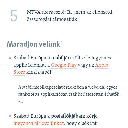
5
MTVA szerkesztő: Itt „nem az ellenzéki
összefogást támogatják”
Maradjon velünk!
Szabad Európa
a mobilján
: töltse le ingyenes
applikációnkat a
Google Play
vagy az
Apple
Store
kínálatából!
A stabil mobilkapcsolat érdekében a weboldal egyes
funkciói az applikációban csak korlátozottan érhetők
el.
Szabad Európa a
postafiókjában
: kérje
ingyenes hírlevelünket
, hogy elsőként