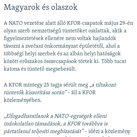
Magyarok és olaszok
A NATO vezetése alatt álló KFOR-csapatok május 29-én
olyan szerb nemzetiségű tüntetőket oszlattak, akik a
figyelmeztetések ellenére nem voltak hajlandók
távozni a zvečani önkormányzat épületétől, ahol a
többségi helyi szerbek és az albán helyi hatóságok
között erőszakos összecsapások törtek ki. Több tucat
katona és tüntető megsebesült.
A KFOR mintegy 25 tagja sérült meg
„a tiltakozó
tüntetők kiszorítása során”
– áll a KFOR
közleményében.
„Elfogadhatatlanok a NATO-egységek elleni
indokolatlan támadások, a KFOR továbbra is
pártatlanul teljesíti megbízatását”
– idézi a közlemény