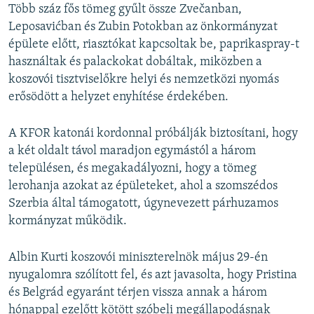
Több száz fős tömeg gyűlt össze Zvečanban,
Leposavićban és Zubin Potokban az önkormányzat
épülete előtt, riasztókat kapcsoltak be, paprikaspray-t
használtak és palackokat dobáltak, miközben a
koszovói tisztviselőkre helyi és nemzetközi nyomás
erősödött a helyzet enyhítése érdekében.
A KFOR katonái kordonnal próbálják biztosítani, hogy
a két oldalt távol maradjon egymástól a három
településen, és megakadályozni, hogy a tömeg
lerohanja azokat az épületeket, ahol a szomszédos
Szerbia által támogatott, úgynevezett párhuzamos
kormányzat működik.
Albin Kurti koszovói miniszterelnök május 29-én
nyugalomra szólított fel, és azt javasolta, hogy Pristina
és Belgrád egyaránt térjen vissza annak a három
hónappal ezelőtt kötött szóbeli megállapodásnak