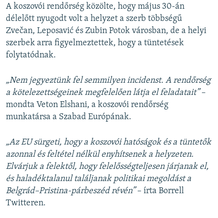
A koszovói rendőrség közölte, hogy május 30-án
délelőtt nyugodt volt a helyzet a szerb többségű
Zvečan, Leposavić és Zubin Potok városban, de a helyi
szerbek arra figyelmeztettek, hogy a tüntetések
folytatódnak.
„Nem jegyeztünk fel semmilyen incidenst. A rendőrség
a kötelezettségeinek megfelelően látja el feladatait”
–
mondta Veton Elshani, a koszovói rendőrség
munkatársa a Szabad Európának.
„Az EU sürgeti, hogy a koszovói hatóságok és a tüntetők
azonnal és feltétel nélkül enyhítsenek a helyzeten.
Elvárjuk a felektől, hogy felelősségteljesen járjanak el,
és haladéktalanul találjanak politikai megoldást a
Belgrád–Pristina-párbeszéd révén”
– írta Borrell
Twitteren.