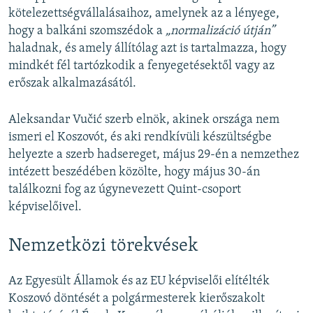
kötelezettségvállalásaihoz, amelynek az a lényege,
hogy a balkáni szomszédok a
„normalizáció útján”
haladnak, és amely állítólag azt is tartalmazza, hogy
mindkét fél tartózkodik a fenyegetésektől vagy az
erőszak alkalmazásától.
Aleksandar Vučić szerb elnök, akinek országa nem
ismeri el Koszovót, és aki rendkívüli készültségbe
helyezte a szerb hadsereget, május 29-én a nemzethez
intézett beszédében közölte, hogy május 30-án
találkozni fog az úgynevezett Quint-csoport
képviselőivel.
Nemzetközi törekvések
Az Egyesült Államok és az EU képviselői elítélték
Koszovó döntését a polgármesterek kierőszakolt