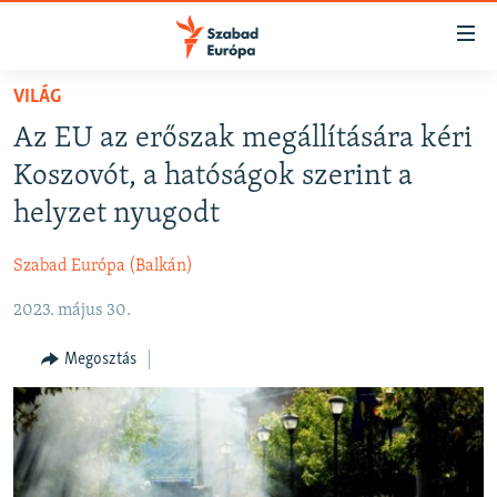
Akadálymentes
mód
Ugrás
VILÁG
a
NAPIRENDEN
Az EU az erőszak megállítására kéri
fő
AKTUÁLIS
oldalra
Koszovót, a hatóságok szerint a
FELIRATKOZÁS
PODCASTOK
Ugrás
helyzet nyugodt
a
VIDEÓK
tartalomjegyzékre
Szabad Európa (Balkán)
Spotify
ELEMZŐ
Ugrás
a
2023. május 30.
NER15
Feliratkozás
keresésre
SZABADON
Megosztás
TÁRSADALOM
DEMOKRÁCIA
A PÉNZ NYOMÁBAN