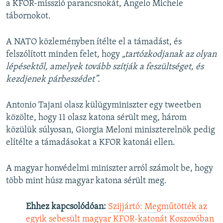
a KFOR-misszió parancsnokát, Angelo Michele
tábornokot.
A NATO közleményben ítélte el a támadást, és
felszólított minden felet, hogy
„tartózkodjanak az olyan
lépésektől, amelyek tovább szítják a feszültséget, és
kezdjenek párbeszédet”.
Antonio Tajani olasz külügyminiszter egy tweetben
közölte, hogy 11 olasz katona sérült meg, három
közülük súlyosan, Giorgia Meloni miniszterelnök pedig
elítélte a támadásokat a KFOR katonái ellen.
A magyar honvédelmi miniszter arról számolt be, hogy
több mint húsz magyar katona sérült meg.
Ehhez kapcsolódóan:
Szijjártó: Megműtötték az
egyik sebesült magyar KFOR-katonát Koszovóban