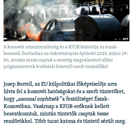
EURÓPAI UNIÓ
VILÁG
KLÍMAVÁLTOZÁS
A MÚLT TANULSÁGAI
A koszovói rohamrendőrség és a KFOR biztosítja az észak-
KÖVESSEN MINKET!
koszovói Zvečanban az önkormányzat épületét 2023. május 29-
én, miután összecsaptak a nemrég megválasztott albán
polgármesterek leváltását követelő szerb tüntetőkkel
Valamennyi RFE/RL weboldal
Josep Borrell, az EU külpolitikai főképviselője arra
hívta fel a koszovói hatóságokat és a szerb tüntetőket,
hogy
„azonnal enyhítsék”
a feszültséget Észak-
Koszovóban. Vasárnap a KFOR-erőknek kellett
beavatkozniuk, miután tüntetők csaptak össze
rendőrökkel. Több tucat katona és tüntető sérült meg.