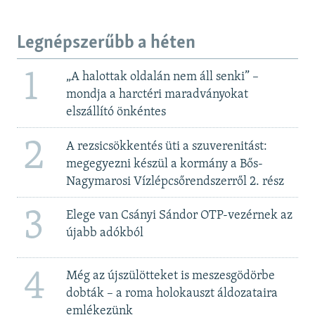
Legnépszerűbb a héten
1
„A halottak oldalán nem áll senki” –
mondja a harctéri maradványokat
elszállító önkéntes
2
A rezsicsökkentés üti a szuverenitást:
megegyezni készül a kormány a Bős-
Nagymarosi Vízlépcsőrendszerről 2. rész
3
Elege van Csányi Sándor OTP-vezérnek az
újabb adókból
4
Még az újszülötteket is meszesgödörbe
dobták – a roma holokauszt áldozataira
emlékezünk