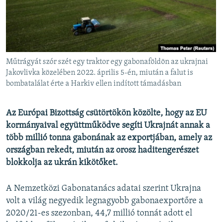
EURÓPAI UNIÓ
VILÁG
KLÍMAVÁLTOZÁS
A MÚLT TANULSÁGAI
Műtrágyát szór szét egy traktor egy gabonaföldön az ukrajnai
Jakovlivka közelében 2022. április 5-én, miután a falut is
bombatalálat érte a Harkiv ellen indított támadásban
KÖVESSEN MINKET!
Az Európai Bizottság csütörtökön közölte, hogy az EU
kormányaival együttműködve segíti Ukrajnát annak a
Valamennyi RFE/RL weboldal
több millió tonna gabonának az exportjában, amely az
országban rekedt, miután az orosz haditengerészet
blokkolja az ukrán kikötőket.
A Nemzetközi Gabonatanács adatai szerint Ukrajna
volt a világ negyedik legnagyobb gabonaexportőre a
2020/21-es szezonban, 44,7 millió tonnát adott el