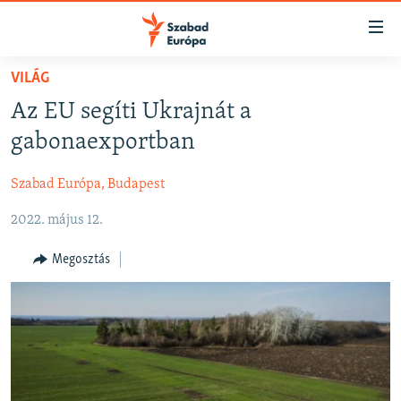
Akadálymentes
mód
Ugrás
VILÁG
a
NAPIRENDEN
Az EU segíti Ukrajnát a
fő
AKTUÁLIS
oldalra
gabonaexportban
FELIRATKOZÁS
PODCASTOK
Ugrás
a
Szabad Európa, Budapest
VIDEÓK
tartalomjegyzékre
Spotify
2022. május 12.
ELEMZŐ
Ugrás
a
NER15
Megosztás
Feliratkozás
keresésre
SZABADON
TÁRSADALOM
DEMOKRÁCIA
A PÉNZ NYOMÁBAN