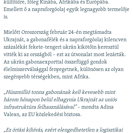
külföldre, főleg Kínába, Afrikába és Európába.
Emellett ő a napraforgóolaj egyik legnagyobb termelője
is.
Mielőtt Oroszország február 24-én megtámadta
Ukrajnát, a gabonafélék és a napraforgóolaj kilencven
százalékát fekete-tengeri ukrán kikötőin keresztül
vitték ki az országból – ezt az útvonalat most lezárták.
Az ukrán gabonaexporttal összefüggő gondok
élelmiszerválsággal fenyegetnek, különösen az olyan
szegényebb térségekben, mint Afrika.
„Húszmillió tonna gabonának kell kevesebb mint
három hónapon belül elhagynia Ukrajnát az uniós
infrastruktúra felhasználásával”
– mondta Adina
Valean, az EU közlekedési biztosa.
„Ez óriási kihívás, ezért elengedhetetlen a logisztikai