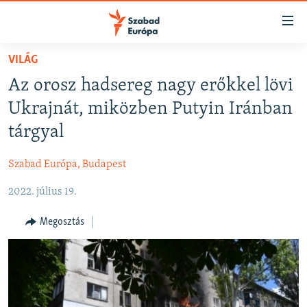
Akadálymentes
mód
Ugrás
VILÁG
a
NAPIRENDEN
Az orosz hadsereg nagy erőkkel lövi
fő
AKTUÁLIS
oldalra
Ukrajnát, miközben Putyin Iránban
FELIRATKOZÁS
PODCASTOK
Ugrás
tárgyal
a
VIDEÓK
tartalomjegyzékre
Szabad Európa, Budapest
Spotify
ELEMZŐ
Ugrás
a
2022. július 19.
NER15
Feliratkozás
keresésre
SZABADON
Megosztás
TÁRSADALOM
DEMOKRÁCIA
A PÉNZ NYOMÁBAN