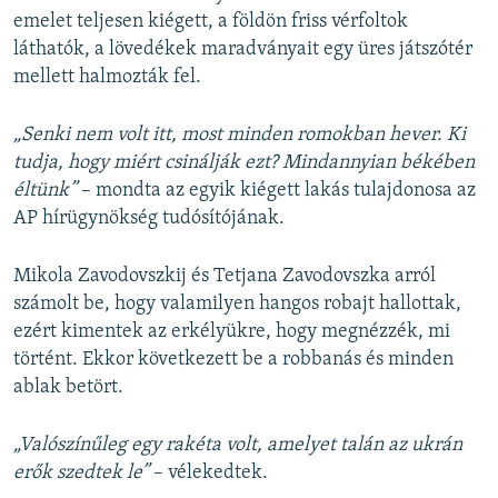
emelet teljesen kiégett, a földön friss vérfoltok
láthatók, a lövedékek maradványait egy üres játszótér
mellett halmozták fel.
„Senki nem volt itt, most minden romokban hever. Ki
tudja, hogy miért csinálják ezt? Mindannyian békében
éltünk”
– mondta az egyik kiégett lakás tulajdonosa az
AP hírügynökség tudósítójának.
Mikola Zavodovszkij és Tetjana Zavodovszka arról
számolt be, hogy valamilyen hangos robajt hallottak,
ezért kimentek az erkélyükre, hogy megnézzék, mi
történt. Ekkor következett be a robbanás és minden
ablak betört.
„Valószínűleg egy rakéta volt, amelyet talán az ukrán
erők szedtek le”
– vélekedtek.