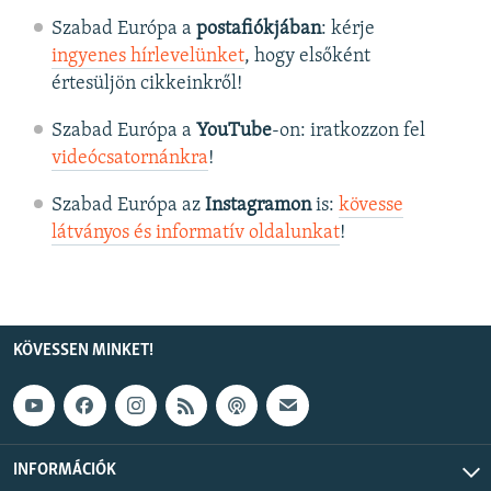
Szabad Európa a
postafiókjában
: kérje
ingyenes hírlevelünket
, hogy elsőként
értesüljön cikkeinkről!
Szabad Európa a
YouTube
-on: iratkozzon fel
videócsatornánkra
!
Szabad Európa az
Instagramon
is:
kövesse
látványos és informatív oldalunkat
! ​
KÖVESSEN MINKET!
INFORMÁCIÓK