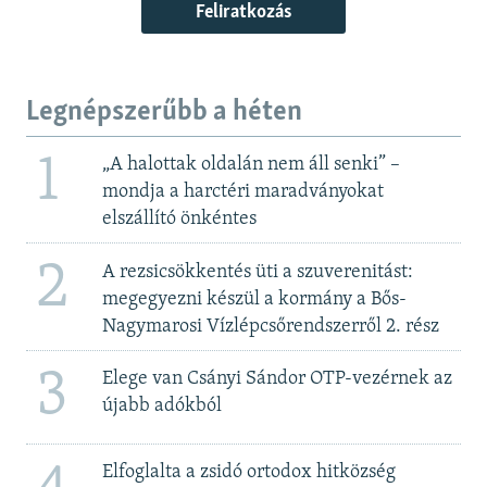
Feliratkozás
Legnépszerűbb a héten
1
„A halottak oldalán nem áll senki” –
mondja a harctéri maradványokat
elszállító önkéntes
2
A rezsicsökkentés üti a szuverenitást:
megegyezni készül a kormány a Bős-
Nagymarosi Vízlépcsőrendszerről 2. rész
3
Elege van Csányi Sándor OTP-vezérnek az
újabb adókból
Elfoglalta a zsidó ortodox hitközség