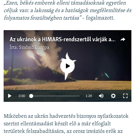
„Ezen, békés emberek elleni támadásoknak egyetlen
céljuk van: a lakosság és a hatóságok megfélemlítése és
folyamatos feszültségben tartása”
– fogalmazott.
Az ukránok a HIMARS-rendszertől várják az orosz offenzíva megállítását
Írta:
Szabad Európa
Jelenleg nincs elérhető tartalom
Auto
0:00
1:28
240p
Miközben az ukrán hadvezetés bizonyos nyilatkozatok
360p
szerint ellentámadást készít elő a már elfoglalt
Auto
240p
360p
480p
480p
területek felszabadítására, az orosz inváziós erők az