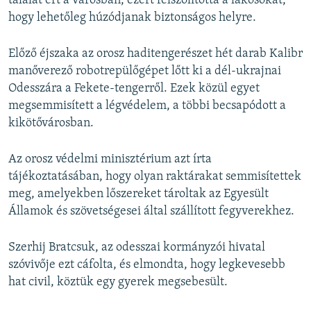
találat ért a városban, ezért felszólította a lakosokat,
hogy lehetőleg húzódjanak biztonságos helyre.
Előző éjszaka az orosz haditengerészet hét darab Kalibr
manőverező robotrepülőgépet lőtt ki a dél-ukrajnai
Odesszára a Fekete-tengerről. Ezek közül egyet
megsemmisített a légvédelem, a többi becsapódott a
kikötővárosban.
Az orosz védelmi minisztérium azt írta
tájékoztatásában, hogy olyan raktárakat semmisítettek
meg, amelyekben lőszereket tároltak az Egyesült
Államok és szövetségesei által szállított fegyverekhez.
Szerhij Bratcsuk, az odesszai kormányzói hivatal
szóvivője ezt cáfolta, és elmondta, hogy legkevesebb
hat civil, köztük egy gyerek megsebesült.