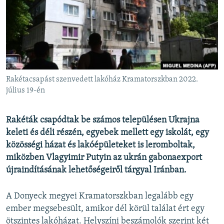
EURÓPAI UNIÓ
VILÁG
KLÍMAVÁLTOZÁS
A MÚLT TANULSÁGAI
Rakétacsapást szenvedett lakóház Kramatorszkban 2022.
KÖVESSEN MINKET!
július 19-én
Rakéták csapódtak be számos településen Ukrajna
keleti és déli részén, egyebek mellett egy iskolát, egy
Valamennyi RFE/RL weboldal
közösségi házat és lakóépületeket is leromboltak,
miközben Vlagyimir Putyin az ukrán gabonaexport
újraindításának lehetőségeiről tárgyal Iránban.
A Donyeck megyei Kramatorszkban legalább egy
ember megsebesült, amikor dél körül találat ért egy
ötszintes lakóházat. Helyszíni beszámolók szerint két