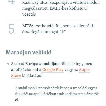
4
Kazinczy utcai központját a vitatott módon
megválasztott, EMIH-hez köthető új
vezetés
5
MTVA szerkesztő: Itt „nem az ellenzéki
összefogást támogatják”
Maradjon velünk!
Szabad Európa
a mobilján
: töltse le ingyenes
applikációnkat a
Google Play
vagy az
Apple
Store
kínálatából!
A stabil mobilkapcsolat érdekében a weboldal egyes
funkciói az applikációban csak korlátozottan érhetők
el.