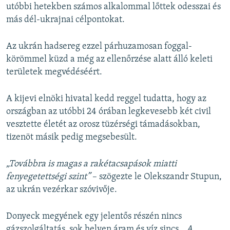
720p
utóbbi hetekben számos alkalommal lőttek odesszai és
720p
1080p
más dél-ukrajnai célpontokat.
1080p
Az ukrán hadsereg ezzel párhuzamosan foggal-
körömmel küzd a még az ellenőrzése alatt álló keleti
területek megvédéséért.
A kijevi elnöki hivatal kedd reggel tudatta, hogy az
országban az utóbbi 24 órában legkevesebb két civil
vesztette életét az orosz tüzérségi támadásokban,
tizenöt másik pedig megsebesült.
„Továbbra is magas a rakétacsapások miatti
fenyegetettségi szint”
– szögezte le Olekszandr Stupun,
az ukrán vezérkar szóvivője.
Donyeck megyének egy jelentős részén nincs
gázszolgáltatás, sok helyen áram és víz sincs.
„A