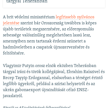
tárgyal Teheránban
A brit védelmi minisztérium
legfrissebb nyilvános
jelentése
szerint bár Oroszország továbbra is képes
újabb területek megszerzésére, az előrenyomulás
sebessége valószínűleg meglehetősen lassú lesz,
amennyiben nem tartanak érdemi szünetet a
hadműveletben a csapatok újraszervezésére és
feltöltésére.
Vlagyimir Putyin orosz elnök eközben Teheránban
tárgyal iráni és török kollégájával, Ebrahím Raíszivel és
Recep Tayyip Erdogannal, elsősorban a térséget érintő
legfőbb ügyekről, például a szíriai helyzetről és az
ukrán gabonaexport újraindítását célzó ENSZ-
javaslatról.
Készült az AP tudósításának felhasználásával