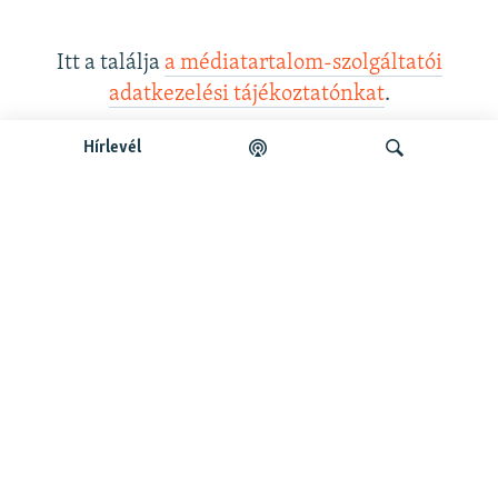
Itt a találja
a médiatartalom-szolgáltatói
adatkezelési tájékoztatónkat
.
Hírlevél
Legfrissebb podcastunk:
Keresés
Legfrissebb