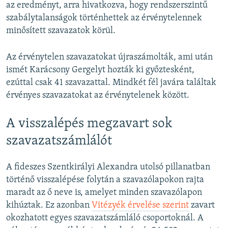
az eredményt, arra hivatkozva, hogy rendszerszintű
szabálytalanságok történhettek az érvénytelennek
minősített szavazatok körül.
Az érvénytelen szavazatokat újraszámolták, ami után
ismét Karácsony Gergelyt hozták ki győztesként,
ezúttal csak 41 szavazattal. Mindkét fél javára találtak
érvényes szavazatokat az érvénytelenek között.
A visszalépés megzavart sok
szavazatszámlálót
A fideszes Szentkirályi Alexandra utolsó pillanatban
történő visszalépése folytán a szavazólapokon rajta
maradt az ő neve is, amelyet minden szavazólapon
kihúztak. Ez azonban
Vitézyék érvelése szerint
zavart
okozhatott egyes szavazatszámláló csoportoknál. A