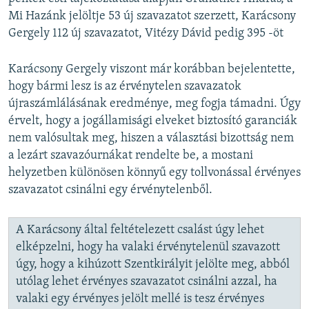
Mi Hazánk jelöltje 53 új szavazatot szerzett, Karácsony
Gergely 112 új szavazatot, Vitézy Dávid pedig 395 -öt
Karácsony Gergely viszont már korábban bejelentette,
hogy bármi lesz is az érvénytelen szavazatok
újraszámlálásának eredménye, meg fogja támadni. Úgy
érvelt, hogy a jogállamisági elveket biztosító garanciák
nem valósultak meg, hiszen a választási bizottság nem
a lezárt szavazóurnákat rendelte be, a mostani
helyzetben különösen könnyű egy tollvonással érvényes
szavazatot csinálni egy érvénytelenből.
A Karácsony által feltételezett csalást úgy lehet
elképzelni, hogy ha valaki érvénytelenül szavazott
úgy, hogy a kihúzott Szentkirályit jelölte meg, abból
utólag lehet érvényes szavazatot csinálni azzal, ha
valaki egy érvényes jelölt mellé is tesz érvényes