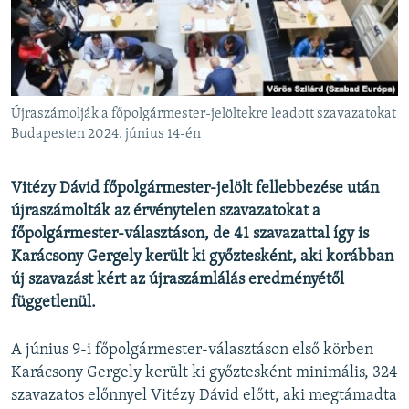
EURÓPAI UNIÓ
VILÁG
KLÍMAVÁLTOZÁS
A MÚLT TANULSÁGAI
Újraszámolják a főpolgármester-jelöltekre leadott szavazatokat
Budapesten 2024. június 14-én
KÖVESSEN MINKET!
Vitézy Dávid főpolgármester-jelölt fellebbezése után
újraszámolták az érvénytelen szavazatokat a
főpolgármester-választáson, de 41 szavazattal így is
Valamennyi RFE/RL weboldal
Karácsony Gergely került ki győztesként, aki korábban
új szavazást kért az újraszámlálás eredményétől
függetlenül.
A június 9-i főpolgármester-választáson első körben
Karácsony Gergely került ki győztesként minimális, 324
szavazatos előnnyel Vitézy Dávid előtt, aki megtámadta