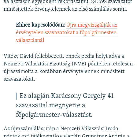
választáson egyébként rekordszámú, 24.592 szavazatot
minősítettek érvénytelennek az első számlálás során.
Ehhez kapcsolódóan:
Újra megvizsgálják az
érvénytelen szavazatokat a főpolgármester-
választásnál
Vitézy Dávid fellebbezett, ennek pedig helyt adva a
Nemzeti Választási Bizottság (NVB) pénteken tételesen
újraszámolta a korábban érvénytelennek minősített
szavazatokat.
Ez alapján Karácsony Gergely 41
szavazattal megnyerte a
főpolgármester-választást.
Az újraszámlálás után a Nemzeti Választási Iroda
péntek esti tájékoztatása alapján Grundtner András, a