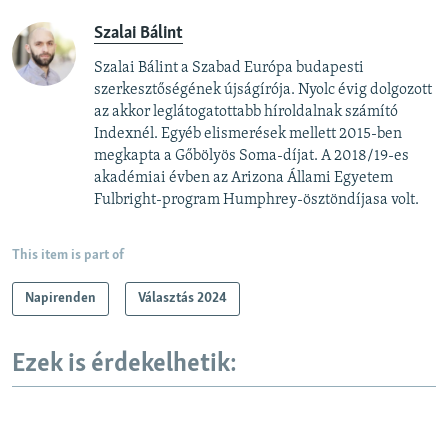
Szalai Bálint
Szalai Bálint a Szabad Európa budapesti
szerkesztőségének újságírója. Nyolc évig dolgozott
az akkor leglátogatottabb híroldalnak számító
Indexnél. Egyéb elismerések mellett 2015-ben
megkapta a Gőbölyös Soma-díjat. A 2018/19-es
akadémiai évben az Arizona Állami Egyetem
Fulbright-program Humphrey-ösztöndíjasa volt.
This item is part of
Napirenden
Választás 2024
Ezek is érdekelhetik: