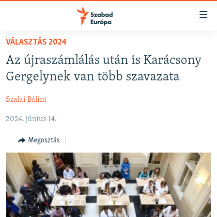
Akadálymentes
mód
Ugrás
VÁLASZTÁS 2024
a
NAPIRENDEN
Az újraszámlálás után is Karácsony
fő
AKTUÁLIS
oldalra
Gergelynek van több szavazata
FELIRATKOZÁS
PODCASTOK
Ugrás
a
Szalai Bálint
VIDEÓK
tartalomjegyzékre
Spotify
2024. június 14.
ELEMZŐ
Ugrás
a
NER15
Megosztás
Feliratkozás
keresésre
SZABADON
TÁRSADALOM
DEMOKRÁCIA
A PÉNZ NYOMÁBAN