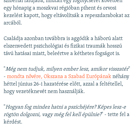
szibériai falujába, miután egy fogolycserét követően
egy hónapig a moszkvai régióban pihent és orvosi
kezelést kapott, hogy eltávolítsák a repeszdarabokat az
arcából.
Családja azonban továbbra is aggódik a háború alatt
elszenvedett pszichológiai és fizikai traumák hosszú
távú hatásai miatt, beleértve a kéthetes fogságot is.
"
Még nem tudjuk, milyen ember lesz, amikor visszatér
"
-
mondta nővére, Okszana a Szabad Európának
néhány
héttel június 26-i hazatérése előtt, azzal a feltétellel,
hogy vezetéknevét nem használják.
"
Hogyan fog mindez hatni a pszichéjére? Képes lesz-e
rögtön dolgozni, vagy még fel kell épülnie?
" - tette fel a
kérdést.