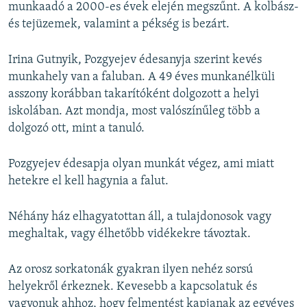
munkaadó a 2000-es évek elején megszűnt. A kolbász-
és tejüzemek, valamint a pékség is bezárt.
Irina Gutnyik, Pozgyejev édesanyja szerint kevés
munkahely van a faluban. A 49 éves munkanélküli
asszony korábban takarítóként dolgozott a helyi
iskolában. Azt mondja, most valószínűleg több a
dolgozó ott, mint a tanuló.
Pozgyejev édesapja olyan munkát végez, ami miatt
hetekre el kell hagynia a falut.
Néhány ház elhagyatottan áll, a tulajdonosok vagy
meghaltak, vagy élhetőbb vidékekre távoztak.
Az orosz sorkatonák gyakran ilyen nehéz sorsú
helyekről érkeznek. Kevesebb a kapcsolatuk és
vagyonuk ahhoz, hogy felmentést kapjanak az egyéves