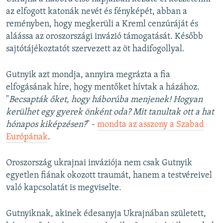
az elfogott katonák nevét és fényképét, abban a
reményben, hogy megkerüli a Kreml cenzúráját és
aláássa az oroszországi invázió támogatását. Később
sajtótájékoztatót szervezett az öt hadifogollyal.
Gutnyik azt mondja, annyira megrázta a fia
elfogásának híre, hogy mentőket hívtak a házához.
"
Becsapták őket, hogy háborúba menjenek! Hogyan
kerülhet egy gyerek önként oda? Mit tanultak ott a hat
hónapos kiképzésen?
" -
mondta az asszony a Szabad
Európának
.
Oroszország ukrajnai inváziója nem csak Gutnyik
egyetlen fiának okozott traumát, hanem a testvéreivel
való kapcsolatát is megviselte.
Gutnyiknak, akinek édesanyja Ukrajnában született,