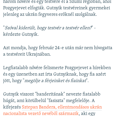
három nővére és egy testvére él a Szumi régióban, ahol
Pozgyejevet elfogták. Gutnyik testvéreinek gyermekei
jelenleg az ukrán fegyveres erőknél szolgálnak.
"
Szóval kiderült, hogy testvér a testvér ellen?
" -
kérdezte Gutnyik.
Azt mondja, hogy február 24-e után már nem hívogatta
a testvéreit Ukrajnában.
Legfiatalabb nővére felismerte Pozgyejevet a hírekben
és egy üzenetben azt írta Gutnyiknak, hogy fia azért
jött, hogy "
megölje a férjeinket és fiainkat
".
Gutnyik viszont "banderitának" nevezte fiatalabb
húgát, ami körülbelül "fasiszta" megfelelője. A
kifejezés
Sztepan Bandera, ellentmondásos ukrán
nacionalista vezető nevéből származik
, aki egy