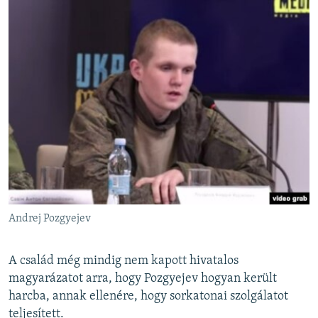
Andrej Pozgyejev
A család még mindig nem kapott hivatalos
magyarázatot arra, hogy Pozgyejev hogyan került
harcba, annak ellenére, hogy sorkatonai szolgálatot
teljesített.