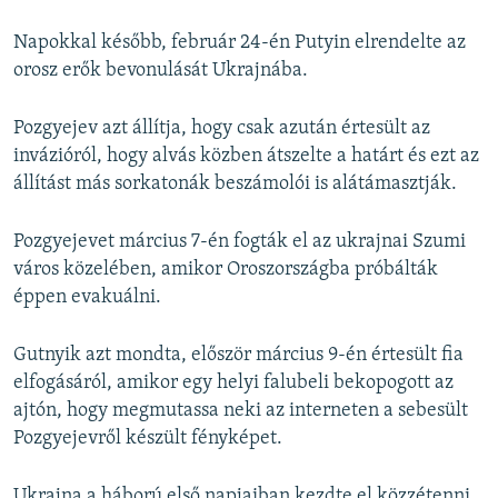
Napokkal később, február 24-én Putyin elrendelte az
orosz erők bevonulását Ukrajnába.
Pozgyejev azt állítja, hogy csak azután értesült az
invázióról, hogy alvás közben átszelte a határt és ezt az
állítást más sorkatonák beszámolói is alátámasztják.
Pozgyejevet március 7-én fogták el az ukrajnai Szumi
város közelében, amikor Oroszországba próbálták
éppen evakuálni.
Gutnyik azt mondta, először március 9-én értesült fia
elfogásáról, amikor egy helyi falubeli bekopogott az
ajtón, hogy megmutassa neki az interneten a sebesült
Pozgyejevről készült fényképet.
Ukrajna a háború első napjaiban kezdte el közzétenni