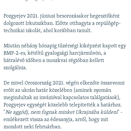
Pozgyejev 2021. júniusi besorozásakor hegesztőként
dolgozott Irkutszkban. Előtte otthagyta a repülőgép-
technikai iskolát, ahol korábban tanult.
Miután néhány hónapig tűzérségi kiképzést kapott egy
BMP-2-es, kétéltű gyalogsági harcjárművön, a
hátralévő időben a moszkvai régióban kellett
szolgálnia.
De mivel Oroszország 2021. végén elkezdte összevonni
erőit az ukrán határ közelében (aminek nyomán
megindultak az invázióval kapcsolatos találgatások),
Pozgyejev egységét közelebb telepítették a határhoz.
"
Ne aggódj, nem fognak minket Ukrajnába küldeni
" -
emlékezett vissza az édesanyja, arról, hogy mit
mondott neki februárban.