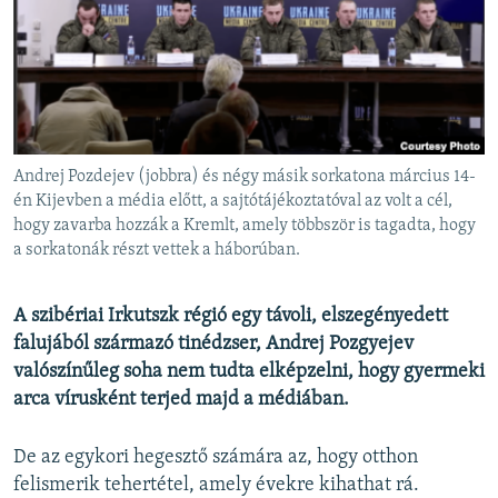
EURÓPAI UNIÓ
VILÁG
KLÍMAVÁLTOZÁS
A MÚLT TANULSÁGAI
Andrej Pozdejev (jobbra) és négy másik sorkatona március 14-
KÖVESSEN MINKET!
én Kijevben a média előtt, a sajtótájékoztatóval az volt a cél,
hogy zavarba hozzák a Kremlt, amely többször is tagadta, hogy
a sorkatonák részt vettek a háborúban.
Valamennyi RFE/RL weboldal
A szibériai Irkutszk régió egy távoli, elszegényedett
falujából származó tinédzser, Andrej Pozgyejev
valószínűleg soha nem tudta elképzelni, hogy gyermeki
arca vírusként terjed majd a médiában.
De az egykori hegesztő számára az, hogy otthon
felismerik tehertétel, amely évekre kihathat rá.