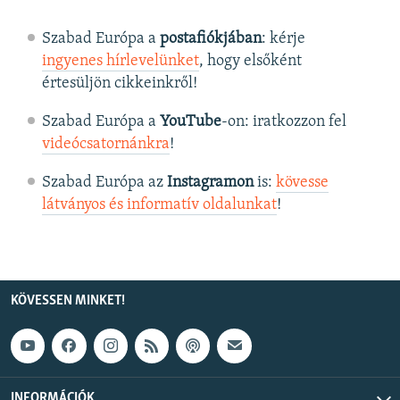
Szabad Európa a
postafiókjában
: kérje
ingyenes hírlevelünket
, hogy elsőként
értesüljön cikkeinkről!
Szabad Európa a
YouTube
-on: iratkozzon fel
videócsatornánkra
!
Szabad Európa az
Instagramon
is:
kövesse
látványos és informatív oldalunkat
! ​
KÖVESSEN MINKET!
INFORMÁCIÓK