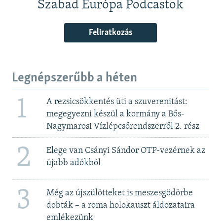
Szabad Európa Podcastok
Feliratkozás
Legnépszerűbb a héten
1
A rezsicsökkentés üti a szuverenitást:
megegyezni készül a kormány a Bős-
Nagymarosi Vízlépcsőrendszerről 2. rész
2
Elege van Csányi Sándor OTP-vezérnek az
újabb adókból
3
Még az újszülötteket is meszesgödörbe
dobták – a roma holokauszt áldozataira
emlékezünk