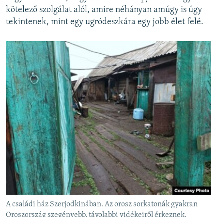
kötelező szolgálat alól, amire néhányan amúgy is úgy
tekintenek, mint egy ugródeszkára egy jobb élet felé.
A családi ház Szerjodkinában. Az orosz sorkatonák gyakran
Oroszország szegényebb, távolabbi vidékeiről érkeznek.