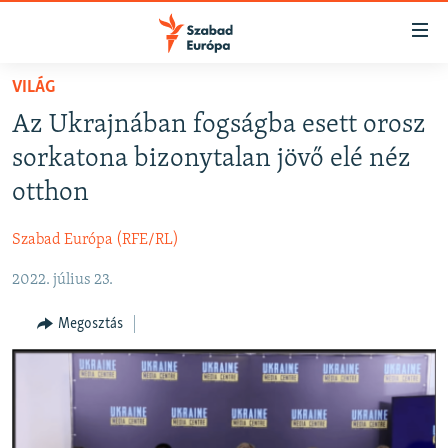
Akadálymentes
mód
Ugrás
VILÁG
a
NAPIRENDEN
Az Ukrajnában fogságba esett orosz
fő
AKTUÁLIS
oldalra
sorkatona bizonytalan jövő elé néz
FELIRATKOZÁS
PODCASTOK
Ugrás
otthon
a
VIDEÓK
tartalomjegyzékre
Szabad Európa (RFE/RL)
Spotify
ELEMZŐ
Ugrás
a
2022. július 23.
NER15
Feliratkozás
keresésre
SZABADON
Megosztás
TÁRSADALOM
DEMOKRÁCIA
A PÉNZ NYOMÁBAN