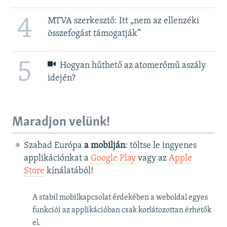
4
MTVA szerkesztő: Itt „nem az ellenzéki
összefogást támogatják”
5
Hogyan hűthető az atomerőmű aszály
idején?
Maradjon velünk!
Szabad Európa
a mobilján
: töltse le ingyenes
applikációnkat a
Google Play
vagy az
Apple
Store
kínálatából!
A stabil mobilkapcsolat érdekében a weboldal egyes
funkciói az applikációban csak korlátozottan érhetők
el.