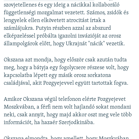
szovjetellenes és egy ideig a nácikkal kollaboráló
függetlenségi mozgalmat vezetett. Számos, zsidók és
lengyelek ellen elkövetett atrocitást írtak a
számlájukra. Putyin részben azzal az abszurd
elképzeléssel próbálta igazolni invázióját az orosz
állampolgárok előtt, hogy Ukrajnát "nácik" vezetik.
Okszana azt mondja, hogy először csak azután tudta
meg, hogy a bátyja egy fogolycsere részese volt, hogy
kapcsolatba lépett egy másik orosz sorkatona
családjával, akit Pozgyejevvel együtt tartottak fogva.
Amikor Okszana végül telefonon elérte Pozgyejevet
Moszkvában, a férfi nem volt hajlandó sokat mondani
neki, csak annyit, hogy majd akkor oszt meg vele több
információt, ha hazaér Szerjodkinába.
Okszana elmondta, hogy amellett, hogy Moszkvában