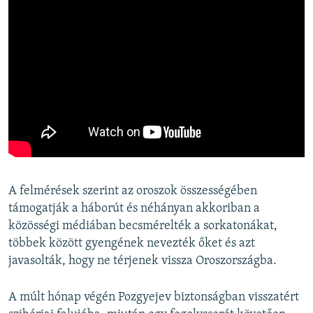
A felmérések szerint az oroszok összességében
támogatják a háborút és néhányan akkoriban a
közösségi médiában becsmérelték a sorkatonákat,
többek között gyengének nevezték őket és azt
javasolták, hogy ne térjenek vissza Oroszországba.
A múlt hónap végén Pozgyejev biztonságban visszatért