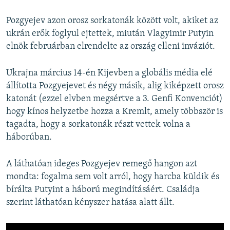
Pozgyejev azon orosz sorkatonák között volt, akiket az
ukrán erők foglyul ejtettek, miután Vlagyimir Putyin
elnök februárban elrendelte az ország elleni inváziót.
Ukrajna március 14-én Kijevben a globális média elé
állította Pozgyejevet és négy másik, alig kiképzett orosz
katonát (ezzel elvben megsértve a 3. Genfi Konvenciót)
hogy kínos helyzetbe hozza a Kremlt, amely többször is
tagadta, hogy a sorkatonák részt vettek volna a
háborúban.
A láthatóan ideges Pozgyejev remegő hangon azt
mondta: fogalma sem volt arról, hogy harcba küldik és
bírálta Putyint a háború megindításáért. Családja
szerint láthatóan kényszer hatása alatt állt.